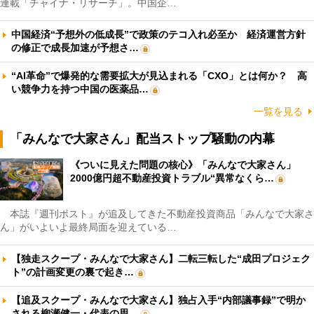
連載「チャイナ・リサーチ」。中国企…
中国経済“予想外の低成長”で政策のテコ入れ必至か 経済運営方針
の修正で成長加速が予想さ…
“AI革命”で爆発的な需要拡大が見込まれる「CXO」とは何か？ 高
い競争力を持つ中国の医薬品…
一覧を見る
「みんなで大家さん」配当ストップ騒動の内幕
《ついに見えた問題の核心》「みんなで大家さん」
2000億円超不動産投資トラブル“異常なくら…
本誌『週刊ポスト』が追及してきた不動産投資商品「みんなで大家さ
ん」がいよいよ最終局面を迎えている…
【独走スクープ・みんなで大家さん】二転三転した“成田プロジェク
ト”の計画変更の裏で起き…
【追及スクープ・みんなで大家さん】独占入手“内部議事録”で明か
される柳瀬健一・代表の思…