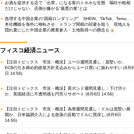
お酒を提供する店で「出禁」になる客のトホホな生態 嘔吐や粗相
だけじゃない、店側が嫌がる“最悪の客”とは
急増する中国企業の“国籍ロンダリング” SHEIN、TikTok、Temu…
本社機能を海外に移転させ、トランプ関税の回避を狙う 現地人を
隠れ蓑にした中国企業の農業参入・土地取得への懸念も
フィスコ経済ニュース
【注目トピックス 市況・概況】ユーロ週間見通し：底堅いか、
ECBの引き締め的政策方針見込みからユーロ買いに振れやすい (8月8
日 14:56)
【注目トピックス 市況・概況】英ポンド週間見通し：下げ渋り
か、英国経済に不透明感も円売りサポート (8月8日 14:56)
【注目トピックス 市況・概況】為替週間見通し：ドルは底堅い展
開か、日米協調介入による急落の反動でドルに買戻し (8月8日
14:55)