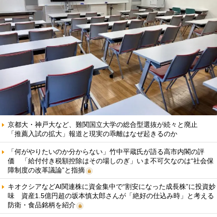
京都大・神戸大など、難関国立大学の総合型選抜が続々と廃止
「推薦入試の拡大」報道と現実の乖離はなぜ起きるのか
「何がやりたいのか分からない」竹中平蔵氏が語る高市内閣の評
価 「給付付き税額控除はその場しのぎ」いま不可欠なのは“社会保
障制度の改革議論”と指摘
キオクシアなどAI関連株に資金集中で“割安になった成長株”に投資妙
味 資産1.5億円超の坂本慎太郎さんが「絶好の仕込み時」と考える
防衛・食品銘柄を紹介