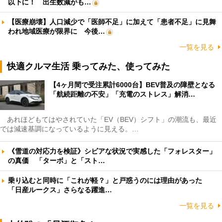
以下に！ 出生数減がも…
【医療崩壊】人口減少で「医師不足」に加えて「患者不足」に見舞
われ地域医療が限界に 今後…
一覧を見る
快適クルマ生活 乗ってみた、使ってみた
【4ヶ月間で受注累計6000台】BEV普及の障壁となる
「航続距離の不安」「充電のストレス」解消…
あれほどもてはやされていた「EV（BEV）シフト」の潮流も、最近
では減速基調になっているように見える。…
《雪道の対応力を検証》シビアな状況で実感した「フォレスター」
の真価 「ターボ」と「スト…
乗り込むと同時に「これが軽？」と戸惑うのには理由があった
「日産ルークス」さらなる躍進…
一覧を見る