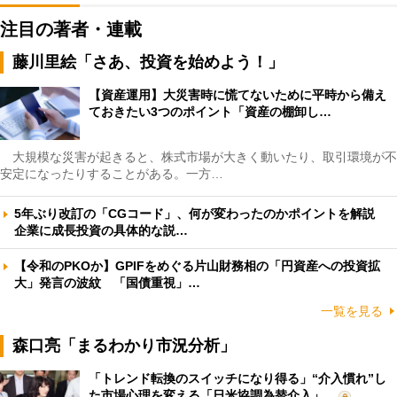
注目の著者・連載
藤川里絵「さあ、投資を始めよう！」
【資産運用】大災害時に慌てないために平時から備え
ておきたい3つのポイント「資産の棚卸し…
大規模な災害が起きると、株式市場が大きく動いたり、取引環境が不
安定になったりすることがある。一方…
5年ぶり改訂の「CGコード」、何が変わったのかポイントを解説
企業に成長投資の具体的な説…
【令和のPKOか】GPIFをめぐる片山財務相の「円資産への投資拡
大」発言の波紋 「国債重視」…
一覧を見る
森口亮「まるわかり市況分析」
「トレンド転換のスイッチになり得る」“介入慣れ”し
た市場心理を変える「日米協調為替介入」…