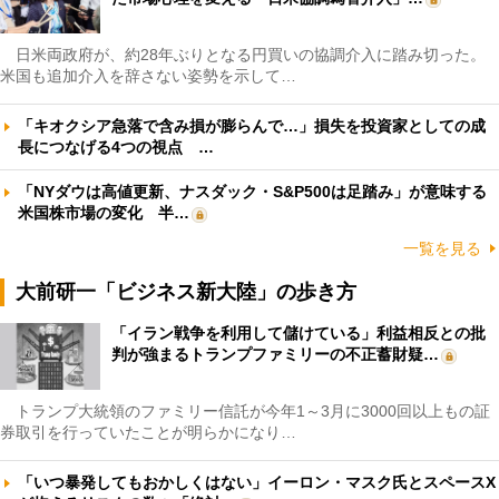
日米両政府が、約28年ぶりとなる円買いの協調介入に踏み切った。
米国も追加介入を辞さない姿勢を示して…
「キオクシア急落で含み損が膨らんで…」損失を投資家としての成
長につなげる4つの視点 …
「NYダウは高値更新、ナスダック・S&P500は足踏み」が意味する
米国株市場の変化 半…
一覧を見る
大前研一「ビジネス新大陸」の歩き方
「イラン戦争を利用して儲けている」利益相反との批
判が強まるトランプファミリーの不正蓄財疑…
トランプ大統領のファミリー信託が今年1～3月に3000回以上もの証
券取引を行っていたことが明らかになり…
「いつ暴発してもおかしくはない」イーロン・マスク氏とスペースX