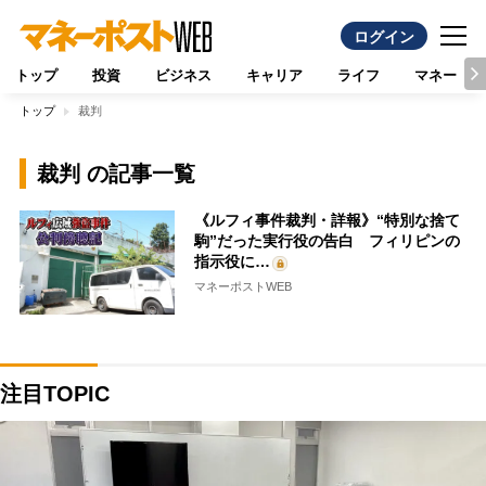
ログイン
トップ
投資
ビジネス
キャリア
ライフ
マネー
トップ
裁判
裁判 の記事一覧
《ルフィ事件裁判・詳報》“特別な捨て
駒”だった実行役の告白 フィリピンの
指示役に…
マネーポストWEB
注目TOPIC