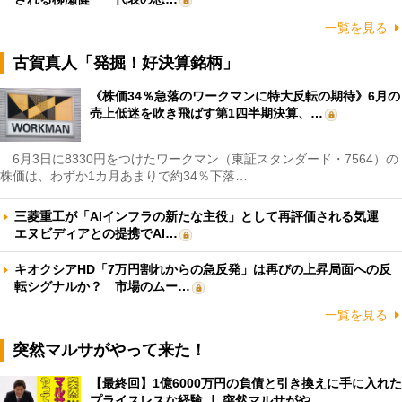
一覧を見る
古賀真人「発掘！好決算銘柄」
《株価34％急落のワークマンに特大反転の期待》6月の
売上低迷を吹き飛ばす第1四半期決算、…
6月3日に8330円をつけたワークマン（東証スタンダード・7564）の
株価は、わずか1カ月あまりで約34％下落…
三菱重工が「AIインフラの新たな主役」として再評価される気運
エヌビディアとの提携でAI…
キオクシアHD「7万円割れからの急反発」は再びの上昇局面への反
転シグナルか？ 市場のムー…
一覧を見る
突然マルサがやって来た！
【最終回】1億6000万円の負債と引き換えに手に入れた
プライスレスな経験 ｜ 突然マルサがや…