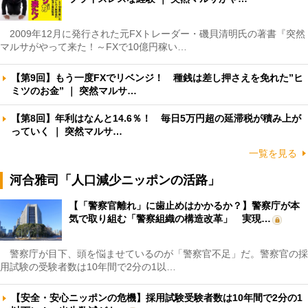
2009年12月に発行された元FXトレーダー・磯貝清明氏の著書『突然
マルサがやって来た！～FXで10億円稼い…
【第9回】もう一度FXでリベンジ！ 種銭は差し押さえを免れた”ヒ
ミツのお金” ｜ 突然マルサ…
【第8回】年利はなんと14.6％！ 毎日5万円超の延滞税が積み上が
っていく ｜ 突然マルサ…
一覧を見る
河合雅司「人口減少ニッポンの活路」
【「警察官離れ」に歯止めはかかるか？】警察庁が本
気で取り組む「警察組織の構造改革」 実現…
警察庁が目下、頭を悩ませているのが「警察官不足」だ。警察官の採
用試験の受験者数は10年間で2分の1以…
【安全・安心ニッポンの危機】採用試験受験者数は10年間で2分の1