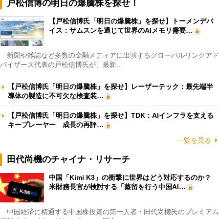
戸松信博の明日の爆騰株を探せ！
【戸松信博氏「明日の爆騰株」を探せ】トーメンデバ
イス：サムスンを通じて世界のAIメモリ需要…
新聞や雑誌など多数の金融メディアに出演するグローバルリンクアド
バイザーズ代表の戸松信博氏が、最新…
【戸松信博氏「明日の爆騰株」を探せ】レーザーテック：最先端半
導体の製造に不可欠な検査装…
【戸松信博氏「明日の爆騰株」を探せ】TDK：AIインフラを支える
キープレーヤー 成長の再評…
一覧を見る
田代尚機のチャイナ・リサーチ
中国「Kimi K3」の衝撃に世界はどう対応するのか？
米財務長官が検討する「蒸留を行う中国AI…
中国経済に精通する中国株投資の第一人者・田代尚機氏のプレミアム