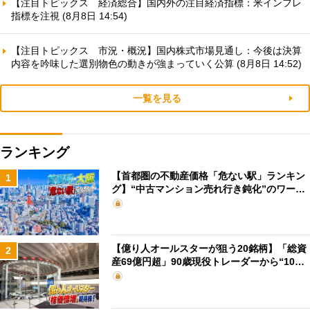
【注目トピックス 経済総合】国内外の注目経済指標：米インフレ
指標を注視 (8月8日 14:54)
【注目トピックス 市況・概況】国内株式市場見通し：今後は決算
内容を吟味した選別物色の動きが強まっていく公算 (8月8日 14:52)
一覧を見る
ランキング
【首都圏の不動産価格「危ない駅」ランキン
1
グ】“中古マンション売れ行き鈍化”のワー…
【億り人オールスターが狙う20銘柄】「総資
2
産69億円超」90歳現役トレーダーから“10…