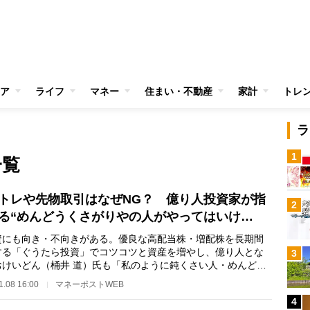
ア
ライフ
マネー
住まい・不動産
家計
トレ
ラ
1
一覧
トレや先物取引はなぜNG？ 億り人投資家が指
2
る“めんどうくさがりやの人がやってはいけ…
にも向き・不向きがある。優良な高配当株・増配株を長期間
する「ぐうたら投資」でコツコツと資産を増やし、億り人とな
3
おけいどん（桶井 道）氏も「私のように鈍くさい人・めんどう
がりの人が手を…
1.08 16:00
マネーポストWEB
4