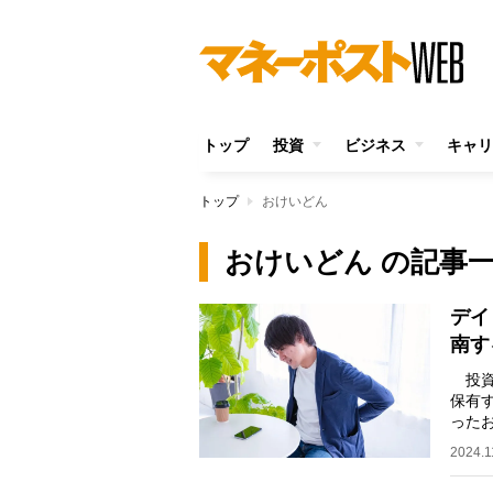
トップ
投資
ビジネス
キャリ
トップ
おけいどん
おけいどん の記事
デイ
南す
投資
保有
った
くさ
2024.1