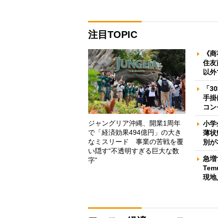
注目TOPIC
《商
住友
以外
「3
手掛
コン
ジャングリア沖縄、開業1周年
小学
で「経済効果494億円」の大き
薄状
なミスリード 事業の苦戦を覆
別が
い隠す“不透明すぎる巨大な数
急増
字”
Te
現地