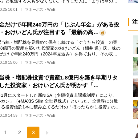
い」と敬遠する人も少なくない。そうした人に「まずは今の日
現状を知ること…
0.25 16:01
マネーポストWEB
注
金だけで年間240万円の「じぶん年金」がある投
・おけいどん氏が注目する「最新の高…
当株・増配株を見極めて保有し続ける「ぐうたら投資」の実
1.8億円の資産を築いた投資家のおけいどん（桶井 道）氏。株の
だけで年間240万円（2024年見込み）を得ており、その収入
じぶん年金」と…
0.10 15:00
マネーポストWEB
当株・増配株投資で資産1.8億円を築き早期リタ
した投資家・おけいどん氏が明かす「…
1月にスタートした新NISA（少額投資非課税制度）により、
カン」（eMAXIS Slim 全世界株式）といった、全世界に分散
する投資信託1本に積み立てるだけの「ほったらかし投資」の認
が広まっている…
0.10 14:59
マネーポストWEB
1
2
3