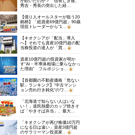
が続いたのか？ 信長亡き後、
秀吉・秀長の突出した経…
【億り人オールスターが狙う20
銘柄】「総資産69億円超」90歳
現役トレーダーから“1…
【キオクシアが「配当」導入
へ】それでも資産10億円超の配
当株投資の達人が「買…
資産10億円超の投資家が明か
す“AI・半導体相場に乗らなかっ
た理由” フルポジショ…
【首都圏の不動産価格「危ない
駅」ランキング】“中古マンシ
ョン売れ行き鈍化”のワ…
「北海道で知らない人はいな
い！」道民熱愛のカップ焼きそ
ば「やきそば弁当」、最大…
「キオクシアが再び株価10万円
になる日は遠い」資産3億円超
のサラリーマン投資家…