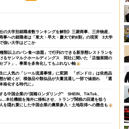
社の大学別就職者数ランキングを解剖》三菱商事、三井物産、
商事への就職者は「東大・早大・慶大で約6割」の現実 3大学
で強い大学はどこか
0種類以上のパン食べ放題」で行列のできる新形態レストランを
けるサンマルクホールディングス 同社に聞いた「店舗展開の
セプト」、事業を多角化してもぶれない軸
生に人気の「シール流通事情」に変調 「ボンドロ」は依然品
態が続くが、模倣品や類似品が大量流通し一部で値崩れ 「選
本格化する時代に」
する中国企業の“国籍ロンダリング” SHEIN、TikTok、
mu…本社機能を海外に移転させ、トランプ関税の回避を狙う
人を隠れ蓑にした中国企業の農業参入・土地取得への懸念も