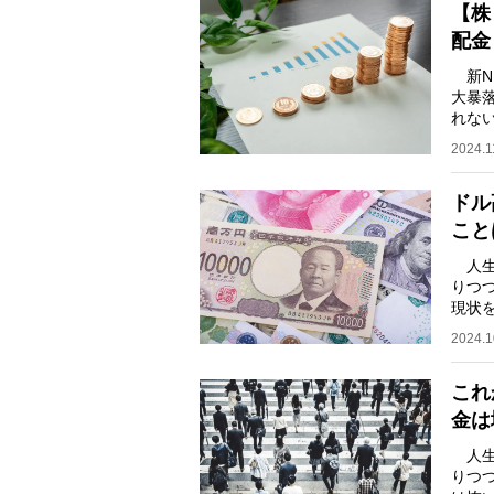
【株
配金
新N
大暴
れな
たら投
2024.1
ドル
こと
人生
りつ
現状
氏。
2024.1
これ
金は
人生
りつ