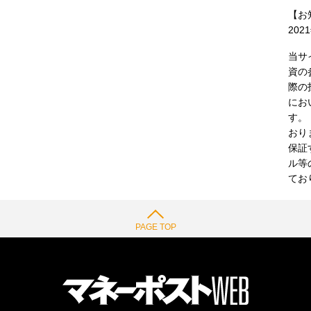
【お
202
当サ
資の
際の
にお
す。
おり
保証
ル等
てお
PAGE TOP