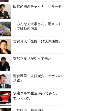
田代尚機のチャイナ・リサーチ
「みんなで大家さん」配当スト
ップ騒動の内幕
古賀真人「発掘！好決算銘柄」
突然マルサがやって来た！
河合雅司「人口減少ニッポンの
活路」
快適クルマ生活 乗ってみた、
使ってみた
大竹聡の「昼酒御免！」