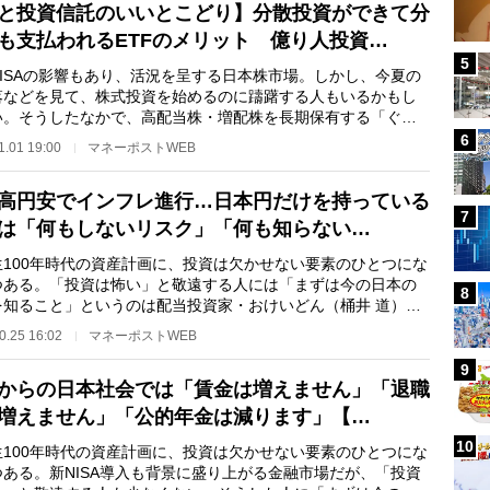
と投資信託のいいとこどり】分散投資ができて分
も支払われるETFのメリット 億り人投資…
5
ISAの影響もあり、活況を呈する日本株市場。しかし、今夏の
落などを見て、株式投資を始めるのに躊躇する人もいるかもし
い。そうしたなかで、高配当株・増配株を長期保有する「ぐう
資」で資産1.8…
6
1.01 19:00
マネーポストWEB
高円安でインフレ進行…日本円だけを持っている
7
は「何もしないリスク」「何も知らない…
100年時代の資産計画に、投資は欠かせない要素のひとつにな
つある。「投資は怖い」と敬遠する人には「まずは今の日本の
8
を知ること」というのは配当投資家・おけいどん（桶井 道）
 高配当株・増…
0.25 16:02
マネーポストWEB
9
からの日本社会では「賃金は増えません」「退職
増えません」「公的年金は減ります」【…
10
100年時代の資産計画に、投資は欠かせない要素のひとつにな
つある。新NISA導入も背景に盛り上がる金融市場だが、「投資