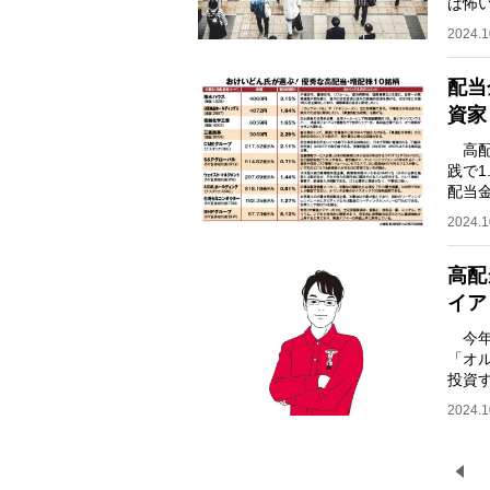
は怖
本の
2024.1
配当
資家
高配
践で
配当金
を「
2024.1
高配
イア
今年
「オル
投資
知度
2024.1