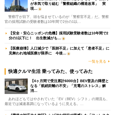
が本気で取り組む「警察組織の構造改革」 実
現…
警察庁が目下、頭を悩ませているのが「警察官不足」だ。警察
官の採用試験の受験者数は10年間で2分の1以…
【安全・安心ニッポンの危機】採用試験受験者数は10年間で2
分の1以下に！ 出生数減がも…
【医療崩壊】人口減少で「医師不足」に加えて「患者不足」に
見舞われ地域医療が限界に 今後…
一覧を見る
快適クルマ生活 乗ってみた、使ってみた
【4ヶ月間で受注累計6000台】BEV普及の障壁と
なる「航続距離の不安」「充電のストレス」解
消…
あれほどもてはやされていた「EV（BEV）シフト」の潮流も、
最近では減速基調になっているように見える。…