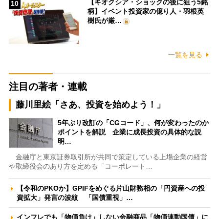
【キオクシア・ショックの後に狙う5銘
10
柄】イベント投資家の億り人・羽根英
樹氏が厳…
一覧を見る
注目の著者・連載
藤川里絵「さあ、投資を始めよう！」
5年ぶり改訂の「CGコード」、何が変わったのか
ポイントを解説 企業に成長投資の具体的な説
明…
金融庁と東京証券取引所が共同で策定している上場企業の経営
や取締役会のあり方を定める「コーポレート…
【令和のPKOか】GPIFをめぐる片山財務相の「円資産への投
資拡大」発言の波紋 「国債重視」…
インフレでも「物価負け」しない金融商品「物価連動国債」に