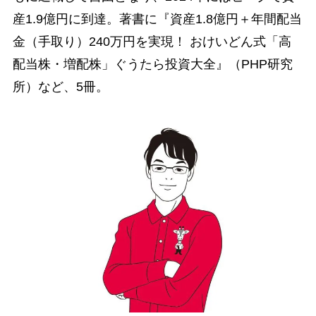
産1.9億円に到達。著書に『資産1.8億円＋年間配当
金（手取り）240万円を実現！ おけいどん式「高
配当株・増配株」ぐうたら投資大全』（PHP研究
所）など、5冊。