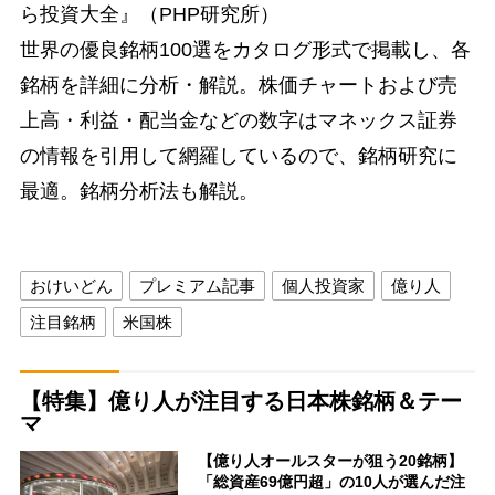
ら投資大全』（PHP研究所）
世界の優良銘柄100選をカタログ形式で掲載し、各
銘柄を詳細に分析・解説。株価チャートおよび売
上高・利益・配当金などの数字はマネックス証券
の情報を引用して網羅しているので、銘柄研究に
最適。銘柄分析法も解説。
おけいどん
プレミアム記事
個人投資家
億り人
注目銘柄
米国株
【特集】億り人が注目する日本株銘柄＆テー
マ
【億り人オールスターが狙う20銘柄】
「総資産69億円超」の10人が選んだ注