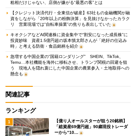
粗相だけじゃない、店側が嫌がる“最悪の客”とは
【クレジット決済代行・全東信が破産】63社もの金融機関が融
資をしながら「20年以上の粉飾決算」を見抜けなかったカラク
リ 営業現場では“自転車操業”の焦りも表出していた
キオクシアなどAI関連株に資金集中で“割安になった成長株”に
投資妙味 資産1.5億円超の坂本慎太郎さんが「絶好の仕込み
時」と考える防衛・食品銘柄を紹介
急増する中国企業の“国籍ロンダリング” SHEIN、TikTok、
Temu…本社機能を海外に移転させ、トランプ関税の回避を狙
う 現地人を隠れ蓑にした中国企業の農業参入・土地取得への
懸念も
関連記事
ランキング
【億り人オールスターが狙う20銘柄】
1
「総資産69億円超」90歳現役トレーダ
ーから“10…