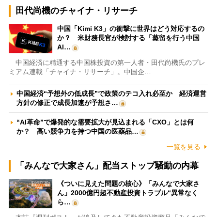
田代尚機のチャイナ・リサーチ
中国「Kimi K3」の衝撃に世界はどう対応するの
か？ 米財務長官が検討する「蒸留を行う中国
AI…
中国経済に精通する中国株投資の第一人者・田代尚機氏のプレ
ミアム連載「チャイナ・リサーチ」。中国企…
中国経済“予想外の低成長”で政策のテコ入れ必至か 経済運営
方針の修正で成長加速が予想さ…
“AI革命”で爆発的な需要拡大が見込まれる「CXO」とは何
か？ 高い競争力を持つ中国の医薬品…
一覧を見る
「みんなで大家さん」配当ストップ騒動の内幕
《ついに見えた問題の核心》「みんなで大家さ
ん」2000億円超不動産投資トラブル“異常なく
ら…