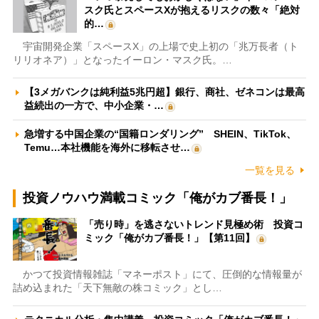
スク氏とスペースXが抱えるリスクの数々「絶対
的…
宇宙開発企業「スペースX」の上場で史上初の「兆万長者（ト
リリオネア）」となったイーロン・マスク氏。…
【3メガバンクは純利益5兆円超】銀行、商社、ゼネコンは最高
益続出の一方で、中小企業・…
急増する中国企業の“国籍ロンダリング” SHEIN、TikTok、
Temu…本社機能を海外に移転させ…
一覧を見る
投資ノウハウ満載コミック「俺がカブ番長！」
「売り時」を逃さないトレンド見極め術 投資コ
ミック「俺がカブ番長！」【第11回】
かつて投資情報雑誌「マネーポスト」にて、圧倒的な情報量が
詰め込まれた「天下無敵の株コミック」とし…