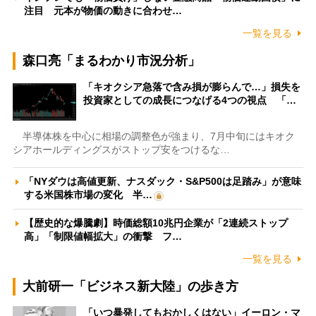
注目 元本が物価の動きに合わせ…
一覧を見る
森口亮「まるわかり市況分析」
「キオクシア急落で含み損が膨らんで…」損失を
投資家としての成長につなげる4つの視点 「…
半導体株を中心に相場の調整色が強まり、7月中旬にはキオク
シアホールディングスがストップ安をつけるな…
「NYダウは高値更新、ナスダック・S&P500は足踏み」が意味
する米国株市場の変化 半…
【歴史的な爆騰劇】時価総額10兆円企業が「2連続ストップ
高」「制限値幅拡大」の衝撃 フ…
一覧を見る
大前研一「ビジネス新大陸」の歩き方
「いつ暴発してもおかしくはない」イーロン・マ