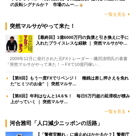
の反転シグナルか？ 市場のムー…
一覧を見る
突然マルサがやって来た！
【最終回】1億6000万円の負債と引き換えに手に
入れたプライスレスな経験 ｜ 突然マルサがや…
2009年12月に発行された元FXトレーダー・磯貝清明氏の著書
『突然マルサがやって来た！～FXで10億円稼い…
【第9回】もう一度FXでリベンジ！ 種銭は差し押さえを免れ
た”ヒミツのお金” ｜ 突然マルサ…
【第8回】年利はなんと14.6％！ 毎日5万円超の延滞税が積み
上がっていく ｜ 突然マルサ…
一覧を見る
河合雅司「人口減少ニッポンの活路」
【「警察官離れ」に歯止めはかかるか？】警察庁