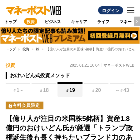
ログイン
トップ
投資
ビジネス
キャリア
ライフ
マネー
トップ
投資
株
【億り人が注目の米国株5銘柄】資産1.8億円のおけいどん
投資
2025.01.21 16:04
マネーポストWEB
おけいどん式投資メソッド
1
18
19
20
43
＃
～
＃
＃
＃
～
＃
有料会員限定
【億り人が注目の米国株5銘柄】資産1.8
億円のおけいどん氏が厳選「トランプ政
権誕生後も長く持ちたいブランド力のあ