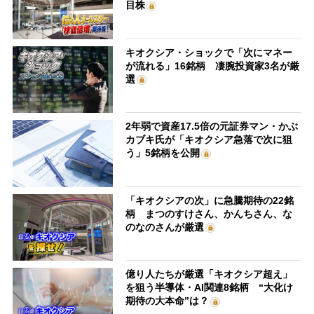
目株
キオクシア・ショックで「次にマネー
が流れる」16銘柄 凄腕投資家3名が厳
選
2年弱で資産17.5倍の元証券マン・かぶ
カブキ氏が「キオクシア急落で次に狙
う」5銘柄を公開
「キオクシアの次」に急騰期待の22銘
柄 まつのすけさん、かんちさん、な
のなのさんが厳選
億り人たちが厳選「キオクシア超え」
を狙う半導体・AI関連8銘柄 “大化け
期待の大本命”は？