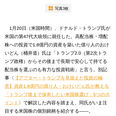
写真3枚
1月20日（米国時間）、ドナルド・トランプ氏が
米国の第47代大統領に就任した。高配当株・増配
株への投資で1.8億円の資産を築いた億り人のおけ
いどん（桶井道）氏は「トランプ2.0（第2次トラ
ンプ政権）からその後まで長期で安心して持てる
配当株を選ぶのも有力な投資戦術」と言う。別記
事〈
【アフター・トランプを見据えた投資の極
意】資産1.8億円の億り人・おけいどん氏が教える
「トランプ後まで保有したい米国株選び」5つのポ
イント
〉で解説した内容を踏まえ、同氏がいま注
目する米国株の個別銘柄を紹介する――。