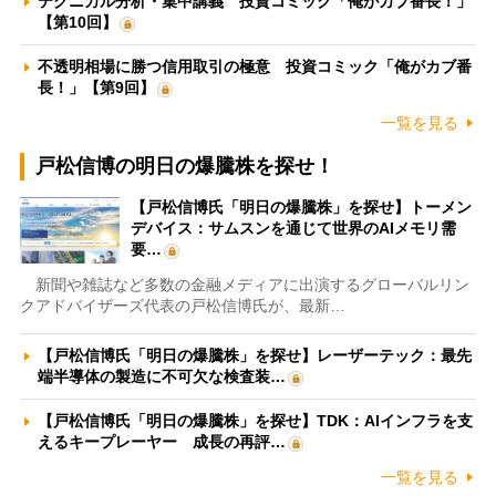
テクニカル分析・集中講義 投資コミック「俺がカブ番長！」
【第10回】
不透明相場に勝つ信用取引の極意 投資コミック「俺がカブ番
長！」【第9回】
一覧を見る
戸松信博の明日の爆騰株を探せ！
【戸松信博氏「明日の爆騰株」を探せ】トーメン
デバイス：サムスンを通じて世界のAIメモリ需
要…
新聞や雑誌など多数の金融メディアに出演するグローバルリン
クアドバイザーズ代表の戸松信博氏が、最新…
【戸松信博氏「明日の爆騰株」を探せ】レーザーテック：最先
端半導体の製造に不可欠な検査装…
【戸松信博氏「明日の爆騰株」を探せ】TDK：AIインフラを支
えるキープレーヤー 成長の再評…
一覧を見る