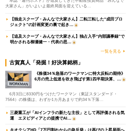
本誌『週刊ポスト』が追及してきた不動産投資商品「みんなで
大家さん」がいよいよ最終局面を迎えている…
【独走スクープ・みんなで大家さん】二転三転した“成田プロ
ジェクト”の計画変更の裏で起き…
【追及スクープ・みんなで大家さん】独占入手“内部議事録”で
明かされる柳瀬健一・代表の思…
一覧を見る
古賀真人「発掘！好決算銘柄」
《株価34％急落のワークマンに特大反転の期待》
6月の売上低迷を吹き飛ばす第1四半期決算、…
6月3日に8330円をつけたワークマン（東証スタンダード・
7564）の株価は、わずか1カ月あまりで約34％下落…
三菱重工が「AIインフラの新たな主役」として再評価される気
運 エヌビディアとの提携でAI…
キオクシアHD「7万円割れからの急反発」は再びの上昇局面へ