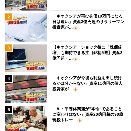
「キオクシアが再び株価10万円になる
2
日は遠い」資産3億円超のサラリーマン
投資家が…
【キオクシア・ショック後に「株価倍
3
増」も期待できる注目銘柄5選】資産3
億円超・…
「キオクシアが今後も利益を出し続け
4
るかは分からない」資産11億円の個人
投資家が…
「AI・半導体関連が“本命”であること
5
に変わりはない」資産20億円超の90歳
現役トレー…