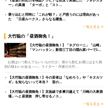
《雪道の対応力を検証》シビアな状況で実感した「フォレスタ
ー」の真価 「ターボ」と「スト…
乗り込むと同時に「これが軽？」と戸惑うのには理由があっ
た 「日産ルークス」さらなる躍進…
一覧を見る
大竹聡の「昼酒御免！」
【大竹聡の昼酒御免！】「ネグローニ」「山崎」
「マンハッタン」新宿三丁目の隠れ家バーで1…
お酒はいつ飲んでもいいものだが、昼から飲むお酒にはまた格
別の味わいがある――。ライター・作家の大竹…
【大竹聡の昼酒御免！】今の若者は「なめろう」や「キヌカツ
ギ」を知らないって本当？ 昔の…
【大竹聡の昼酒御免！】京急線で多摩川越えて「川崎の大衆酒
場」へと昼酒旅 押し寄せるノス…
一覧を見る