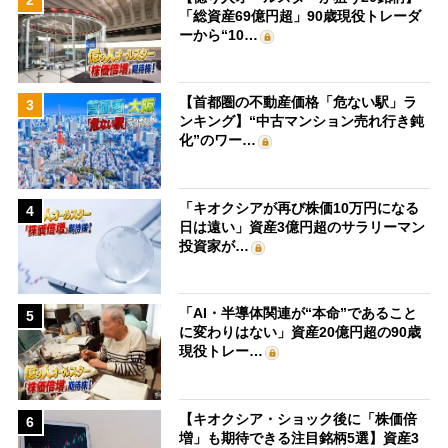
「総資産69億円超」90歳現役トレーダ
ーから“10…
【首都圏の不動産価格「危ない駅」ラ
3
ンキング】“中古マンション売れ行き鈍
化”のワー…
「キオクシアが再び株価10万円になる
4
日は遠い」資産3億円超のサラリーマン
投資家が…
「AI・半導体関連が“本命”であること
5
に変わりはない」資産20億円超の90歳
現役トレー…
【キオクシア・ショック後に「株価倍
6
増」も期待できる注目銘柄5選】資産3