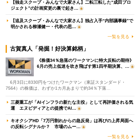
【独走スクープ・みんなで大家さん】二転三転した“成田プロ
ジェクト”の計画変更の裏で起き…
【追及スクープ・みんなで大家さん】独占入手“内部議事録”で
明かされる柳瀬健一・代表の思…
一覧を見る
古賀真人「発掘！好決算銘柄」
《株価34％急落のワークマンに特大反転の期待》
6月の売上低迷を吹き飛ばす第1四半期決算、…
6月3日に8330円をつけたワークマン（東証スタンダード・
7564）の株価は、わずか1カ月あまりで約34％下落…
三菱重工が「AIインフラの新たな主役」として再評価される気
運 エヌビディアとの提携でAI…
キオクシアHD「7万円割れからの急反発」は再びの上昇局面へ
の反転シグナルか？ 市場のムー…
一覧を見る