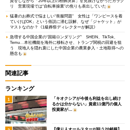
資をしながら「20年以上の粉飾決算」を見抜けなかったカラク
リ 営業現場では“自転車操業”の焦りも表出していた
猛暑のお葬式で悩ましい“喪服問題” 女性は「ワンピースを着
ていけばOK」という俗説に潜む誤解、なぜ「ジャケット」が
マストなのか？《1級葬祭ディレクターが解説》
急増する中国企業の“国籍ロンダリング” SHEIN、TikTok、
Temu…本社機能を海外に移転させ、トランプ関税の回避を狙
う 現地人を隠れ蓑にした中国企業の農業参入・土地取得への
懸念も
関連記事
ランキング
「キオクシアが今後も利益を出し続け
1
るかは分からない」資産11億円の個人
投資家が…
【億り人オールスターが狙う20銘柄】
2