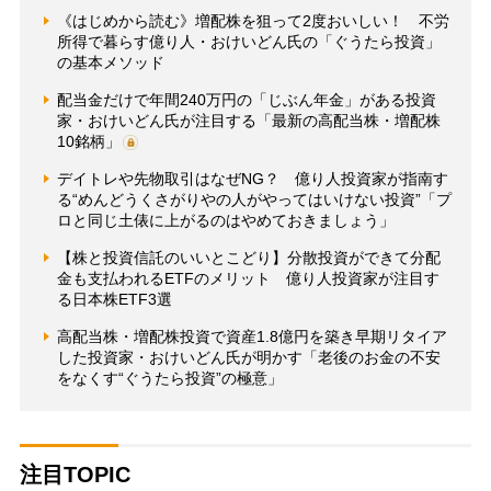
《はじめから読む》増配株を狙って2度おいしい！ 不労
所得で暮らす億り人・おけいどん氏の「ぐうたら投資」
の基本メソッド
配当金だけで年間240万円の「じぶん年金」がある投資
家・おけいどん氏が注目する「最新の高配当株・増配株
10銘柄」
デイトレや先物取引はなぜNG？ 億り人投資家が指南す
る“めんどうくさがりやの人がやってはいけない投資”「プ
ロと同じ土俵に上がるのはやめておきましょう」
【株と投資信託のいいとこどり】分散投資ができて分配
金も支払われるETFのメリット 億り人投資家が注目す
る日本株ETF3選
高配当株・増配株投資で資産1.8億円を築き早期リタイア
した投資家・おけいどん氏が明かす「老後のお金の不安
をなくす“ぐうたら投資”の極意」
注目TOPIC