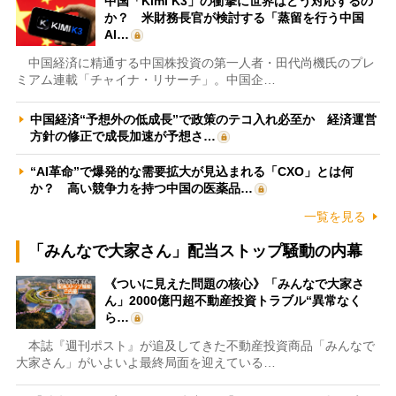
中国「Kimi K3」の衝撃に世界はどう対応するの
か？ 米財務長官が検討する「蒸留を行う中国
AI…
中国経済に精通する中国株投資の第一人者・田代尚機氏のプレ
ミアム連載「チャイナ・リサーチ」。中国企…
中国経済“予想外の低成長”で政策のテコ入れ必至か 経済運営
方針の修正で成長加速が予想さ…
“AI革命”で爆発的な需要拡大が見込まれる「CXO」とは何
か？ 高い競争力を持つ中国の医薬品…
一覧を見る
「みんなで大家さん」配当ストップ騒動の内幕
《ついに見えた問題の核心》「みんなで大家さ
ん」2000億円超不動産投資トラブル“異常なく
ら…
本誌『週刊ポスト』が追及してきた不動産投資商品「みんなで
大家さん」がいよいよ最終局面を迎えている…