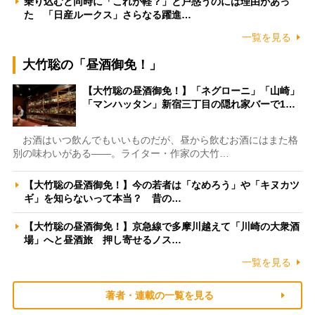
乗り込むと同時に「これが軽？」と戸惑うのには理由があっ
た 「日産ルークス」さらなる躍進…
一覧を見る
大竹聡の「昼酒御免！」
【大竹聡の昼酒御免！】「ネグローニ」「山崎」
「マンハッタン」新宿三丁目の隠れ家バーで1…
お酒はいつ飲んでもいいものだが、昼から飲むお酒にはまた格
別の味わいがある――。ライター・作家の大竹…
【大竹聡の昼酒御免！】今の若者は「なめろう」や「キヌカツ
ギ」を知らないって本当？ 昔の…
【大竹聡の昼酒御免！】京急線で多摩川越えて「川崎の大衆酒
場」へと昼酒旅 押し寄せるノス…
一覧を見る
著者・連載の一覧を見る