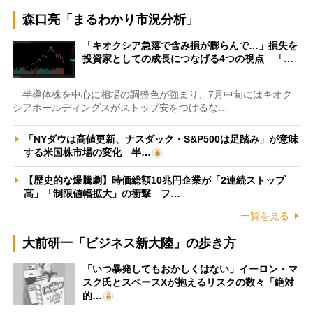
森口亮「まるわかり市況分析」
「キオクシア急落で含み損が膨らんで…」損失を
投資家としての成長につなげる4つの視点 「…
半導体株を中心に相場の調整色が強まり、7月中旬にはキオク
シアホールディングスがストップ安をつけるな…
「NYダウは高値更新、ナスダック・S&P500は足踏み」が意味
する米国株市場の変化 半…
【歴史的な爆騰劇】時価総額10兆円企業が「2連続ストップ
高」「制限値幅拡大」の衝撃 フ…
一覧を見る
大前研一「ビジネス新大陸」の歩き方
「いつ暴発してもおかしくはない」イーロン・マ
スク氏とスペースXが抱えるリスクの数々「絶対
的…