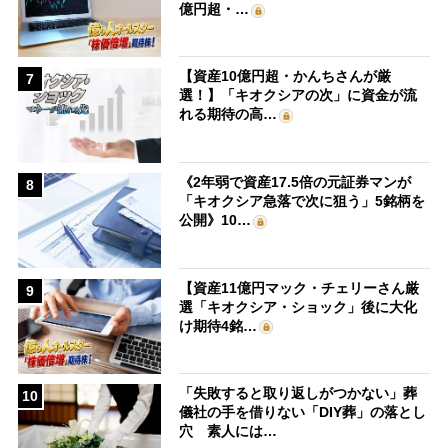
億円超・…
【資産10億円超・かんちさんが厳
7
選！】「キオクシアの次」に資金が流
れる期待の高…
《2年弱で資産17.5倍の元証券マンが
8
「キオクシア急落で次に狙う」5銘柄を
公開》10…
【資産11億円マック・チェリーさん厳
9
選「キオクシア・ショック」後に大化
け期待4銘…
「失敗すると取り返しがつかない」葬
10
儀社の手を借りない「DIY葬」の落とし
穴 素人には…