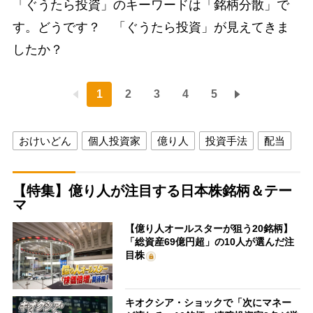
「ぐうたら投資」のキーワードは「銘柄分散」で
す。どうです？ 「ぐうたら投資」が見えてきま
したか？
1
2
3
4
5
おけいどん
個人投資家
億り人
投資手法
配当
【特集】億り人が注目する日本株銘柄＆テー
マ
【億り人オールスターが狙う20銘柄】
「総資産69億円超」の10人が選んだ注
目株
キオクシア・ショックで「次にマネー