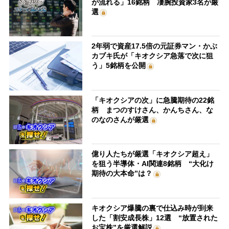
が流れる」16銘柄 凄腕投資家3名が厳
選
2年弱で資産17.5倍の元証券マン・かぶ
カブキ氏が「キオクシア急落で次に狙
う」5銘柄を公開
「キオクシアの次」に急騰期待の22銘
柄 まつのすけさん、かんちさん、な
のなのさんが厳選
億り人たちが厳選「キオクシア超え」
を狙う半導体・AI関連8銘柄 “大化け
期待の大本命”は？
キオクシア爆騰の裏で仕込み時が到来
した「割安成長株」12選 “放置された
お宝株”を厳選解説