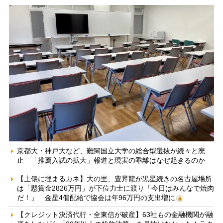
京都大・神戸大など、難関国立大学の総合型選抜が続々と廃
止 「推薦入試の拡大」報道と現実の乖離はなぜ起きるのか
【土俵に埋まるカネ】大の里、豊昇龍が黒星続きの名古屋場所
は「懸賞金2826万円」が下位力士に渡り「今日はみんなで焼肉
だ！」 金星4個配給で協会は年96万円の支出増に
【クレジット決済代行・全東信が破産】63社もの金融機関が融