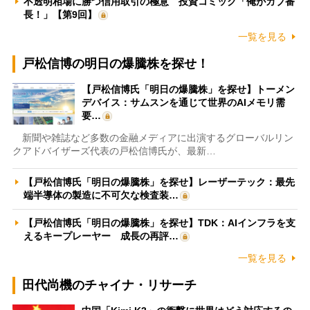
不透明相場に勝つ信用取引の極意 投資コミック「俺がカブ番
長！」【第9回】
一覧を見る
戸松信博の明日の爆騰株を探せ！
【戸松信博氏「明日の爆騰株」を探せ】トーメン
デバイス：サムスンを通じて世界のAIメモリ需
要…
新聞や雑誌など多数の金融メディアに出演するグローバルリン
クアドバイザーズ代表の戸松信博氏が、最新…
【戸松信博氏「明日の爆騰株」を探せ】レーザーテック：最先
端半導体の製造に不可欠な検査装…
【戸松信博氏「明日の爆騰株」を探せ】TDK：AIインフラを支
えるキープレーヤー 成長の再評…
一覧を見る
田代尚機のチャイナ・リサーチ