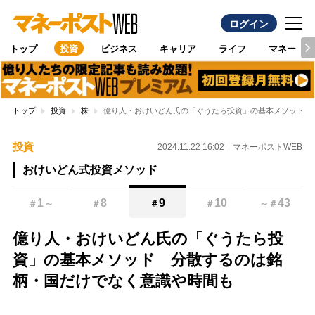
ログイン
トップ
投資
ビジネス
キャリア
ライフ
マネー
トップ
投資
株
億り人・おけいどん氏の「ぐうたら投資」の基本メソッド 
投資
2024.11.22 16:02
マネーポストWEB
おけいどん式投資メソッド
1
8
9
10
43
＃
～
＃
＃
＃
～
＃
億り人・おけいどん氏の「ぐうたら投
資」の基本メソッド 分散するのは銘
柄・国だけでなく意識や時間も
Loaded
: