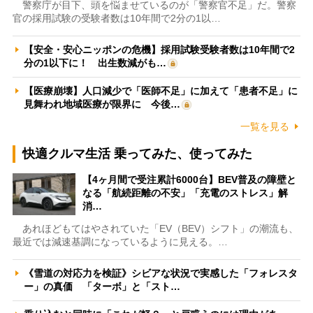
警察庁が目下、頭を悩ませているのが「警察官不足」だ。警察
官の採用試験の受験者数は10年間で2分の1以…
【安全・安心ニッポンの危機】採用試験受験者数は10年間で2
分の1以下に！ 出生数減がも…
【医療崩壊】人口減少で「医師不足」に加えて「患者不足」に
見舞われ地域医療が限界に 今後…
一覧を見る
快適クルマ生活 乗ってみた、使ってみた
【4ヶ月間で受注累計6000台】BEV普及の障壁と
なる「航続距離の不安」「充電のストレス」解
消…
あれほどもてはやされていた「EV（BEV）シフト」の潮流も、
最近では減速基調になっているように見える。…
《雪道の対応力を検証》シビアな状況で実感した「フォレスタ
ー」の真価 「ターボ」と「スト…