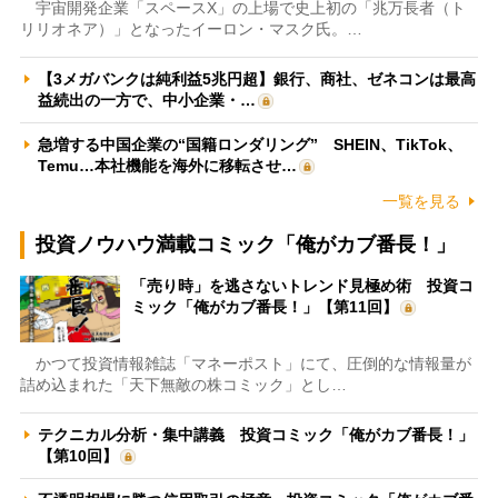
宇宙開発企業「スペースX」の上場で史上初の「兆万長者（ト
リリオネア）」となったイーロン・マスク氏。…
【3メガバンクは純利益5兆円超】銀行、商社、ゼネコンは最高
益続出の一方で、中小企業・…
急増する中国企業の“国籍ロンダリング” SHEIN、TikTok、
Temu…本社機能を海外に移転させ…
一覧を見る
投資ノウハウ満載コミック「俺がカブ番長！」
「売り時」を逃さないトレンド見極め術 投資コ
ミック「俺がカブ番長！」【第11回】
かつて投資情報雑誌「マネーポスト」にて、圧倒的な情報量が
詰め込まれた「天下無敵の株コミック」とし…
テクニカル分析・集中講義 投資コミック「俺がカブ番長！」
【第10回】