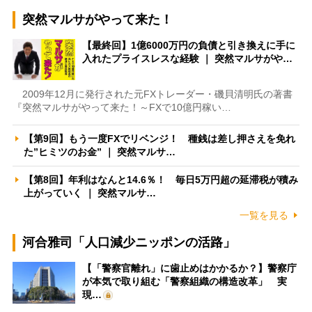
突然マルサがやって来た！
【最終回】1億6000万円の負債と引き換えに手に
入れたプライスレスな経験 ｜ 突然マルサがや…
2009年12月に発行された元FXトレーダー・磯貝清明氏の著書
『突然マルサがやって来た！～FXで10億円稼い…
【第9回】もう一度FXでリベンジ！ 種銭は差し押さえを免れ
た”ヒミツのお金” ｜ 突然マルサ…
【第8回】年利はなんと14.6％！ 毎日5万円超の延滞税が積み
上がっていく ｜ 突然マルサ…
一覧を見る
河合雅司「人口減少ニッポンの活路」
【「警察官離れ」に歯止めはかかるか？】警察庁
が本気で取り組む「警察組織の構造改革」 実
現…