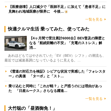
【医療崩壊】人口減少で「医師不足」に加えて「患者不足」に
見舞われ地域医療が限界に 今後…
一覧を見る
快適クルマ生活 乗ってみた、使ってみた
【4ヶ月間で受注累計6000台】BEV普及の障壁と
なる「航続距離の不安」「充電のストレス」解
消…
あれほどもてはやされていた「EV（BEV）シフト」の潮流も、
最近では減速基調になっているように見える。…
《雪道の対応力を検証》シビアな状況で実感した「フォレスタ
ー」の真価 「ターボ」と「スト…
乗り込むと同時に「これが軽？」と戸惑うのには理由があっ
た 「日産ルークス」さらなる躍進…
一覧を見る
大竹聡の「昼酒御免！」