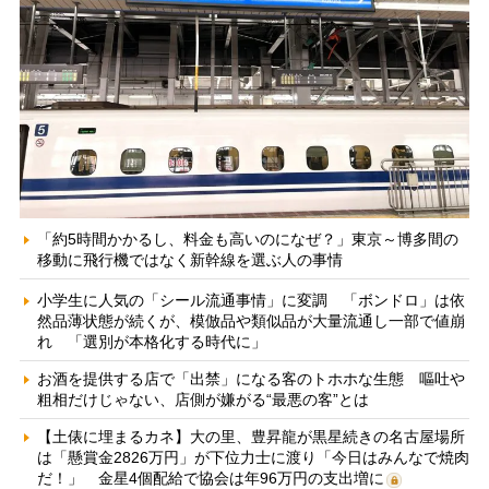
「約5時間かかるし、料金も高いのになぜ？」東京～博多間の
移動に飛行機ではなく新幹線を選ぶ人の事情
小学生に人気の「シール流通事情」に変調 「ボンドロ」は依
然品薄状態が続くが、模倣品や類似品が大量流通し一部で値崩
れ 「選別が本格化する時代に」
お酒を提供する店で「出禁」になる客のトホホな生態 嘔吐や
粗相だけじゃない、店側が嫌がる“最悪の客”とは
【土俵に埋まるカネ】大の里、豊昇龍が黒星続きの名古屋場所
は「懸賞金2826万円」が下位力士に渡り「今日はみんなで焼肉
だ！」 金星4個配給で協会は年96万円の支出増に