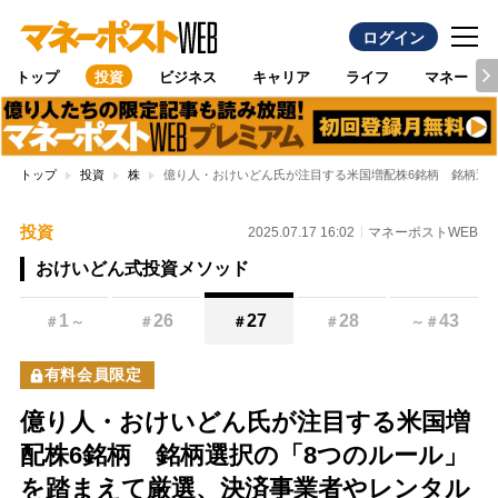
ログイン
トップ
投資
ビジネス
キャリア
ライフ
マネー
トップ
投資
株
億り人・おけいどん氏が注目する米国増配株6銘柄 銘柄選
投資
2025.07.17 16:02
マネーポストWEB
おけいどん式投資メソッド
1
26
27
28
43
＃
～
＃
＃
＃
～
＃
有料会員限定
億り人・おけいどん氏が注目する米国増
配株6銘柄 銘柄選択の「8つのルール」
を踏まえて厳選、決済事業者やレンタル