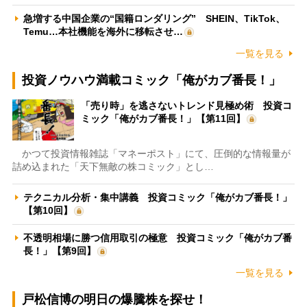
急増する中国企業の“国籍ロンダリング” SHEIN、TikTok、
Temu…本社機能を海外に移転させ…
一覧を見る
投資ノウハウ満載コミック「俺がカブ番長！」
「売り時」を逃さないトレンド見極め術 投資コ
ミック「俺がカブ番長！」【第11回】
かつて投資情報雑誌「マネーポスト」にて、圧倒的な情報量が
詰め込まれた「天下無敵の株コミック」とし…
テクニカル分析・集中講義 投資コミック「俺がカブ番長！」
【第10回】
不透明相場に勝つ信用取引の極意 投資コミック「俺がカブ番
長！」【第9回】
一覧を見る
戸松信博の明日の爆騰株を探せ！