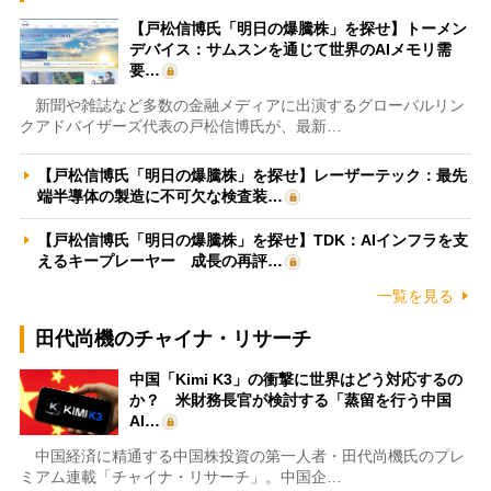
【戸松信博氏「明日の爆騰株」を探せ】トーメン
デバイス：サムスンを通じて世界のAIメモリ需
要…
新聞や雑誌など多数の金融メディアに出演するグローバルリン
クアドバイザーズ代表の戸松信博氏が、最新…
【戸松信博氏「明日の爆騰株」を探せ】レーザーテック：最先
端半導体の製造に不可欠な検査装…
【戸松信博氏「明日の爆騰株」を探せ】TDK：AIインフラを支
えるキープレーヤー 成長の再評…
一覧を見る
田代尚機のチャイナ・リサーチ
中国「Kimi K3」の衝撃に世界はどう対応するの
か？ 米財務長官が検討する「蒸留を行う中国
AI…
中国経済に精通する中国株投資の第一人者・田代尚機氏のプレ
ミアム連載「チャイナ・リサーチ」。中国企…