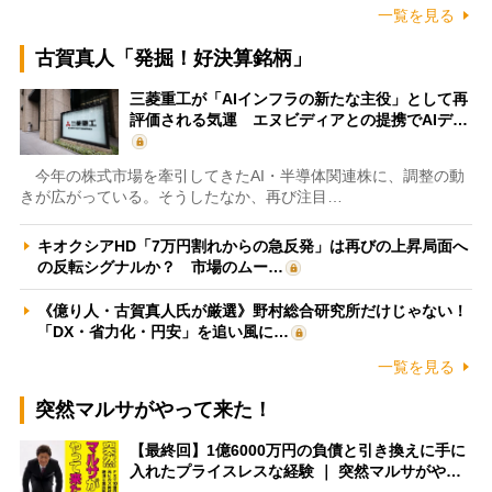
一覧を見る
古賀真人「発掘！好決算銘柄」
三菱重工が「AIインフラの新たな主役」として再
評価される気運 エヌビディアとの提携でAIデ…
今年の株式市場を牽引してきたAI・半導体関連株に、調整の動
きが広がっている。そうしたなか、再び注目…
キオクシアHD「7万円割れからの急反発」は再びの上昇局面へ
の反転シグナルか？ 市場のムー…
《億り人・古賀真人氏が厳選》野村総合研究所だけじゃない！
「DX・省力化・円安」を追い風に…
一覧を見る
突然マルサがやって来た！
【最終回】1億6000万円の負債と引き換えに手に
入れたプライスレスな経験 ｜ 突然マルサがや…