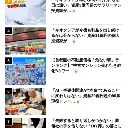
3
日は遠い」資産3億円超のサラリーマン
投資家が…
「キオクシアが今後も利益を出し続け
4
るかは分からない」資産11億円の個人
投資家が…
【首都圏の不動産価格「危ない駅」ラ
5
ンキング】“中古マンション売れ行き鈍
化”のワー…
「AI・半導体関連が“本命”であること
6
に変わりはない」資産20億円超の90歳
現役トレー…
「失敗すると取り返しがつかない」葬
7
儀社の手を借りない「DIY葬」の落とし