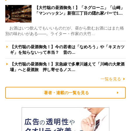
【大竹聡の昼酒御免！】「ネグローニ」「山崎」
「マンハッタン」新宿三丁目の隠れ家バーで1…
お酒はいつ飲んでもいいものだが、昼から飲むお酒にはまた格
別の味わいがある――。ライター・作家の大竹…
【大竹聡の昼酒御免！】今の若者は「なめろう」や「キヌカツ
ギ」を知らないって本当？ 昔の…
【大竹聡の昼酒御免！】京急線で多摩川越えて「川崎の大衆酒
場」へと昼酒旅 押し寄せるノス…
一覧を見る
著者・連載の一覧を見る