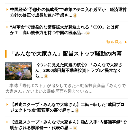
中国経済“予想外の低成長”で政策のテコ入れ必至か 経済運営
方針の修正で成長加速が予想さ…
“AI革命”で爆発的な需要拡大が見込まれる「CXO」とは何
か？ 高い競争力を持つ中国の医薬品…
一覧を見る
「みんなで大家さん」配当ストップ騒動の内幕
《ついに見えた問題の核心》「みんなで大家さ
ん」2000億円超不動産投資トラブル“異常なく
ら…
本誌『週刊ポスト』が追及してきた不動産投資商品「みんなで
大家さん」がいよいよ最終局面を迎えている…
【独走スクープ・みんなで大家さん】二転三転した“成田プロ
ジェクト”の計画変更の裏で起き…
【追及スクープ・みんなで大家さん】独占入手“内部議事録”で
明かされる柳瀬健一・代表の思…