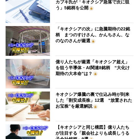
カブキ氏が「キオクシア急落で次に狙
う」5銘柄を公開
「キオクシアの次」に急騰期待の22銘
柄 まつのすけさん、かんちさん、な
のなのさんが厳選
億り人たちが厳選「キオクシア超え」
を狙う半導体・AI関連8銘柄 “大化け
期待の大本命”は？
キオクシア爆騰の裏で仕込み時が到来
した「割安成長株」12選 “放置された
お宝株”を厳選解説
【キオクシアと同じ構図】億り人たち
が注目する「親会社よりも成長しうる
子会社銘柄」9選