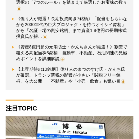
選択の「7つのルール」を踏まえて厳選したお宝株の数々
《億り人が厳選！長期投資向き7銘柄》「配当をもらいな
がら2030年代の巨大プロジェクトを待つオイシイ銘柄」
から「名証上場の割安銘柄」まで資産1.8億円の長期株式
投資氏が解…
《資産8億円超の元消防士・かんちさんが厳選！》割安で
狙える高配当株5銘柄 自動車、不動産、石油関連の見極
めポイントを詳細解説
【上昇期待の10銘柄】億り人のまつのすけ氏・かんち氏
が厳選、トランプ関税の影響が小さい「関税フリー銘
柄」を大公開 「不動産」や「小売・飲食」も狙い目
注目TOPIC