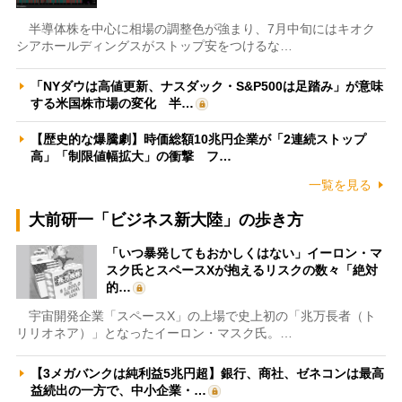
半導体株を中心に相場の調整色が強まり、7月中旬にはキオク
シアホールディングスがストップ安をつけるな…
「NYダウは高値更新、ナスダック・S&P500は足踏み」が意味
する米国株市場の変化 半…
【歴史的な爆騰劇】時価総額10兆円企業が「2連続ストップ
高」「制限値幅拡大」の衝撃 フ…
一覧を見る
大前研一「ビジネス新大陸」の歩き方
「いつ暴発してもおかしくはない」イーロン・マ
スク氏とスペースXが抱えるリスクの数々「絶対
的…
宇宙開発企業「スペースX」の上場で史上初の「兆万長者（ト
リリオネア）」となったイーロン・マスク氏。…
【3メガバンクは純利益5兆円超】銀行、商社、ゼネコンは最高
益続出の一方で、中小企業・…