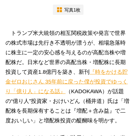
写真1枚
トランプ米大統領の相互関税政策や発言で世界
の株式市場は先行き不透明が漂うが、相場急落時
に株主に一定の安心感を与えるのが高配当株や増
配株だ。日米など世界の高配当株・増配株に長期
投資して資産1.8億円を築き、新刊
『時をかける貯
金ゼロおじさん 35年前に戻った僕が投資でゆっく
り「億り人」になる話』
（KADOKAWA）が話題
の“億り人”投資家・おけいどん（桶井道）氏は「増
配株を長期保有することは『増配＋含み益』で二
度おいしい」と増配株投資の醍醐味を明かす。