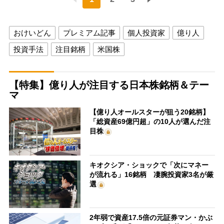
おけいどん
プレミアム記事
個人投資家
億り人
投資手法
注目銘柄
米国株
【特集】億り人が注目する日本株銘柄＆テー
マ
【億り人オールスターが狙う20銘柄】
「総資産69億円超」の10人が選んだ注
目株
キオクシア・ショックで「次にマネー
が流れる」16銘柄 凄腕投資家3名が厳
選
2年弱で資産17.5倍の元証券マン・かぶ