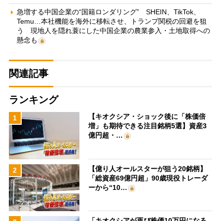
急増する中国企業の“国籍ロンダリング” SHEIN、TikTok、
Temu…本社機能を海外に移転させ、トランプ関税の回避を狙
う 現地人を隠れ蓑にした中国企業の農業参入・土地取得への
懸念も
関連記事
ランキング
【キオクシア・ショック後に「株価倍
1
増」も期待できる注目銘柄5選】資産3
億円超・…
【億り人オールスターが狙う20銘柄】
2
「総資産69億円超」90歳現役トレーダ
ーから“10…
「キオクシアが再び株価10万円になる