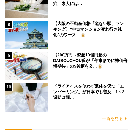
穴 素人には…
【大阪の不動産価格「危ない駅」ラン
8
キング】“中古マンション売れ行き鈍
化”のワース…
《200万円→資産10億円超の
9
DAIBOUCHOU氏が「年末までに株価倍
増期待」の5銘柄を公…
ドライアイスを使わず遺体を保つ「エ
10
ンバーミング」が日本でも普及 1～2
週間は問…
一覧を見る