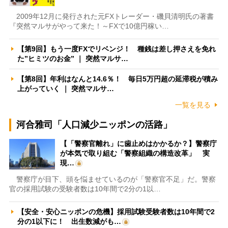
2009年12月に発行された元FXトレーダー・磯貝清明氏の著書
『突然マルサがやって来た！～FXで10億円稼い…
【第9回】もう一度FXでリベンジ！ 種銭は差し押さえを免れ
た”ヒミツのお金” ｜ 突然マルサ…
【第8回】年利はなんと14.6％！ 毎日5万円超の延滞税が積み
上がっていく ｜ 突然マルサ…
一覧を見る
河合雅司「人口減少ニッポンの活路」
【「警察官離れ」に歯止めはかかるか？】警察庁
が本気で取り組む「警察組織の構造改革」 実
現…
警察庁が目下、頭を悩ませているのが「警察官不足」だ。警察
官の採用試験の受験者数は10年間で2分の1以…
【安全・安心ニッポンの危機】採用試験受験者数は10年間で2
分の1以下に！ 出生数減がも…