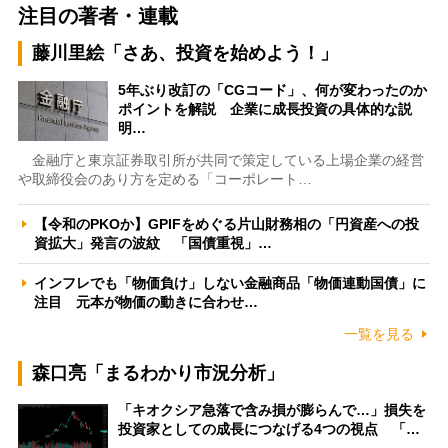
注目の著者・連載
藤川里絵「さあ、投資を始めよう！」
5年ぶり改訂の「CGコード」、何が変わったのか
ポイントを解説 企業に成長投資の具体的な説
明…
金融庁と東京証券取引所が共同で策定している上場企業の経営
や取締役会のあり方を定める「コーポレート…
【令和のPKOか】GPIFをめぐる片山財務相の「円資産への投
資拡大」発言の波紋 「国債重視」…
インフレでも「物価負け」しない金融商品「物価連動国債」に
注目 元本が物価の動きに合わせ…
一覧を見る
森口亮「まるわかり市況分析」
「キオクシア急落で含み損が膨らんで…」損失を
投資家としての成長につなげる4つの視点 「…