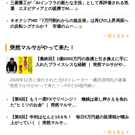
三菱重工が「AIインフラの新たな主役」として再評価される気
運 エヌビディアとの提携でAI…
キオクシアHD「7万円割れからの急反発」は再びの上昇局面へ
の反転シグナルか？ 市場のムー…
一覧を見る
突然マルサがやって来た！
【最終回】1億6000万円の負債と引き換えに手に
入れたプライスレスな経験 ｜ 突然マルサがや…
2009年12月に発行された元FXトレーダー・磯貝清明氏の著書
『突然マルサがやって来た！～FXで10億円稼い…
【第9回】もう一度FXでリベンジ！ 種銭は差し押さえを免れ
た”ヒミツのお金” ｜ 突然マルサ…
【第8回】年利はなんと14.6％！ 毎日5万円超の延滞税が積み
上がっていく ｜ 突然マルサ…
一覧を見る