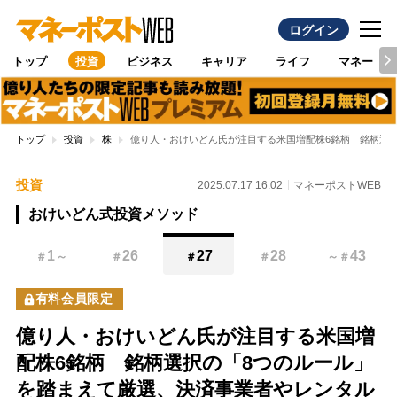
ログイン
トップ
投資
ビジネス
キャリア
ライフ
マネー
トップ
投資
株
億り人・おけいどん氏が注目する米国増配株6銘柄 銘柄選
投資
2025.07.17 16:02
マネーポストWEB
おけいどん式投資メソッド
1
26
27
28
43
＃
～
＃
＃
＃
～
＃
有料会員限定
億り人・おけいどん氏が注目する米国増
配株6銘柄 銘柄選択の「8つのルール」
を踏まえて厳選、決済事業者やレンタル