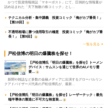
かつて投資情報雑誌「マネーポスト」にて、圧倒的な情報量が
詰め込まれた「天下無敵の株コミック」とし…
テクニカル分析・集中講義 投資コミック「俺がカブ番長！」
【第10回】
不透明相場に勝つ信用取引の極意 投資コミック「俺がカブ番
長！」【第9回】
一覧を見る
戸松信博の明日の爆騰株を探せ！
【戸松信博氏「明日の爆騰株」を探せ】トーメン
デバイス：サムスンを通じて世界のAIメモリ需
要…
新聞や雑誌など多数の金融メディアに出演するグローバルリン
クアドバイザーズ代表の戸松信博氏が、最新…
【戸松信博氏「明日の爆騰株」を探せ】レーザーテック：最先
端半導体の製造に不可欠な検査装…