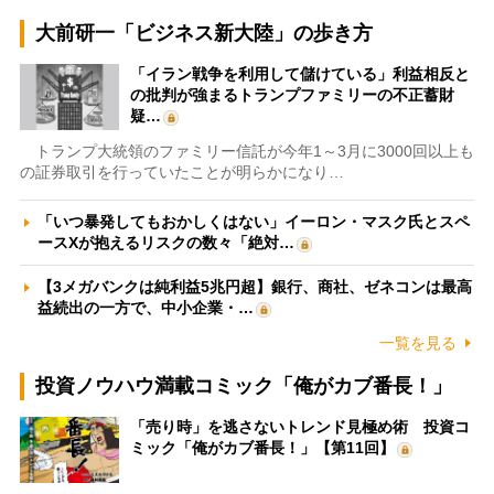
大前研一「ビジネス新大陸」の歩き方
「イラン戦争を利用して儲けている」利益相反と
の批判が強まるトランプファミリーの不正蓄財
疑…
トランプ大統領のファミリー信託が今年1～3月に3000回以上も
の証券取引を行っていたことが明らかになり…
「いつ暴発してもおかしくはない」イーロン・マスク氏とスペ
ースXが抱えるリスクの数々「絶対…
【3メガバンクは純利益5兆円超】銀行、商社、ゼネコンは最高
益続出の一方で、中小企業・…
一覧を見る
投資ノウハウ満載コミック「俺がカブ番長！」
「売り時」を逃さないトレンド見極め術 投資コ
ミック「俺がカブ番長！」【第11回】