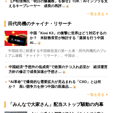
【戸松信博氏「明日の爆騰株」を探せ】TDK：AIインフラを支
えるキープレーヤー 成長の再評…
一覧を見る
田代尚機のチャイナ・リサーチ
中国「Kimi K3」の衝撃に世界はどう対応するの
か？ 米財務長官が検討する「蒸留を行う中国
AI…
中国経済に精通する中国株投資の第一人者・田代尚機氏のプレ
ミアム連載「チャイナ・リサーチ」。中国企…
中国経済“予想外の低成長”で政策のテコ入れ必至か 経済運営
方針の修正で成長加速が予想さ…
“AI革命”で爆発的な需要拡大が見込まれる「CXO」とは何
か？ 高い競争力を持つ中国の医薬品…
一覧を見る
「みんなで大家さん」配当ストップ騒動の内幕