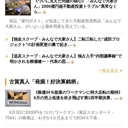
《ついに見えた問題の核心》「みんなで大家さ
ん」2000億円超不動産投資トラブル“異常なく
ら…
本誌『週刊ポスト』が追及してきた不動産投資商品「みんなで
大家さん」がいよいよ最終局面を迎えている…
【独走スクープ・みんなで大家さん】二転三転した“成田プロ
ジェクト”の計画変更の裏で起き…
【追及スクープ・みんなで大家さん】独占入手“内部議事録”で
明かされる柳瀬健一・代表の思…
一覧を見る
古賀真人「発掘！好決算銘柄」
《株価34％急落のワークマンに特大反転の期待》
6月の売上低迷を吹き飛ばす第1四半期決算、…
6月3日に8330円をつけたワークマン（東証スタンダード・
7564）の株価は、わずか1カ月あまりで約34％下落…