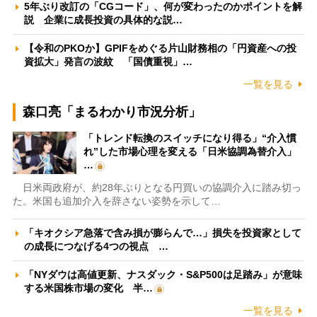
5年ぶり改訂の「CGコード」、何が変わったのかポイントを解
説 企業に成長投資の具体的な説…
【令和のPKOか】GPIFをめぐる片山財務相の「円資産への投
資拡大」発言の波紋 「国債重視」…
一覧を見る
森口亮「まるわかり市況分析」
「トレンド転換のスイッチになり得る」“介入慣
れ”した市場心理を変える「日米協調為替介入」
…
日米両政府が、約28年ぶりとなる円買いの協調介入に踏み切っ
た。米国も追加介入を辞さない姿勢を示して…
「キオクシア急落で含み損が膨らんで…」損失を投資家として
の成長につなげる4つの視点 …
「NYダウは高値更新、ナスダック・S&P500は足踏み」が意味
する米国株市場の変化 半…
一覧を見る