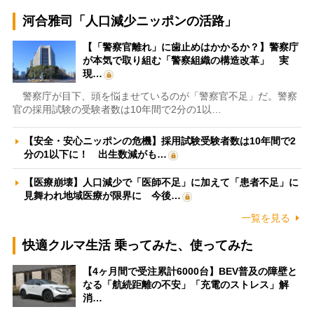
河合雅司「人口減少ニッポンの活路」
【「警察官離れ」に歯止めはかかるか？】警察庁
が本気で取り組む「警察組織の構造改革」 実
現…
警察庁が目下、頭を悩ませているのが「警察官不足」だ。警察
官の採用試験の受験者数は10年間で2分の1以…
【安全・安心ニッポンの危機】採用試験受験者数は10年間で2
分の1以下に！ 出生数減がも…
【医療崩壊】人口減少で「医師不足」に加えて「患者不足」に
見舞われ地域医療が限界に 今後…
一覧を見る
快適クルマ生活 乗ってみた、使ってみた
【4ヶ月間で受注累計6000台】BEV普及の障壁と
なる「航続距離の不安」「充電のストレス」解
消…