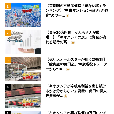
【首都圏の不動産価格「危ない駅」ラ
1
ンキング】“中古マンション売れ行き鈍
化”のワー…
【資産10億円超・かんちさんが厳
2
選！】「キオクシアの次」に資金が流
れる期待の高…
【億り人オールスターが狙う20銘柄】
3
「総資産69億円超」90歳現役トレーダ
ーから“10…
「キオクシアが今後も利益を出し続け
4
るかは分からない」資産11億円の個人
投資家が…
「キオクシアが再び株価10万円になる
5