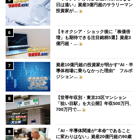
日は遠い」資産3億円超のサラリーマン
投資家が…
【キオクシア・ショック後に「株価倍
6
増」も期待できる注目銘柄5選】資産3
億円超・…
資産10億円超の投資家が明かす“AI・半
7
導体相場に乗らなかった理由” フルポ
ジション…
【世帯年収別・東京23区マンション
8
「狙い目駅」を大公開】年収500万円、
700万円で…
「AI・半導体関連が“本命”であること
9
に変わりはない」資産20億円超の90歳