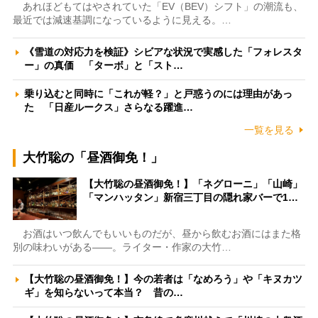
あれほどもてはやされていた「EV（BEV）シフト」の潮流も、
最近では減速基調になっているように見える。…
《雪道の対応力を検証》シビアな状況で実感した「フォレスタ
ー」の真価 「ターボ」と「スト…
乗り込むと同時に「これが軽？」と戸惑うのには理由があっ
た 「日産ルークス」さらなる躍進…
一覧を見る
大竹聡の「昼酒御免！」
【大竹聡の昼酒御免！】「ネグローニ」「山崎」
「マンハッタン」新宿三丁目の隠れ家バーで1…
お酒はいつ飲んでもいいものだが、昼から飲むお酒にはまた格
別の味わいがある――。ライター・作家の大竹…
【大竹聡の昼酒御免！】今の若者は「なめろう」や「キヌカツ
ギ」を知らないって本当？ 昔の…