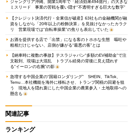
ジャングリア沖縄、開業1周年で「経済効果494億円」の大きな
ミスリード 事業の苦戦を覆い隠す“不透明すぎる巨大な数字”
【クレジット決済代行・全東信が破産】63社もの金融機関が融
資をしながら「20年以上の粉飾決算」を見抜けなかったカラク
リ 営業現場では“自転車操業”の焦りも表出していた
お酒を提供する店で「出禁」になる客のトホホな生態 嘔吐や
粗相だけじゃない、店側が嫌がる“最悪の客”とは
【納車時に複数の事故】テスラジャパン“多額のEV補助金”で注
文殺到、現場は大混乱 トラブル続発の背後に見え隠れす
る“イーロンの右腕”の影
急増する中国企業の“国籍ロンダリング” SHEIN、TikTok、
Temu…本社機能を海外に移転させ、トランプ関税の回避を狙
う 現地人を隠れ蓑にした中国企業の農業参入・土地取得への
懸念も
関連記事
ランキング