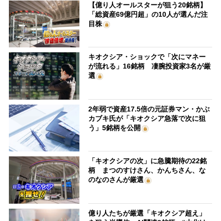
【億り人オールスターが狙う20銘柄】
「総資産69億円超」の10人が選んだ注
目株
キオクシア・ショックで「次にマネー
が流れる」16銘柄 凄腕投資家3名が厳
選
2年弱で資産17.5倍の元証券マン・かぶ
カブキ氏が「キオクシア急落で次に狙
う」5銘柄を公開
「キオクシアの次」に急騰期待の22銘
柄 まつのすけさん、かんちさん、な
のなのさんが厳選
億り人たちが厳選「キオクシア超え」