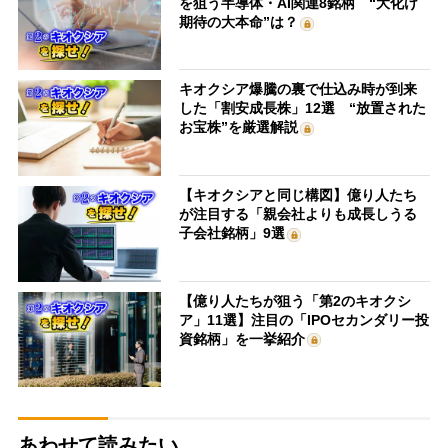
を狙う半導体・AI関連8銘柄 “大化け
期待の大本命”は？
キオクシア爆騰の裏で仕込み時が到来
した「割安成長株」12選 “放置された
お宝株”を厳選解説
【キオクシアと同じ構図】億り人たち
が注目する「親会社よりも成長しうる
子会社銘柄」9選
【億り人たちが狙う「第2のキオクシ
ア」11選】注目の「IPOセカンダリー投
資銘柄」を一挙紹介
あわせて読みたい