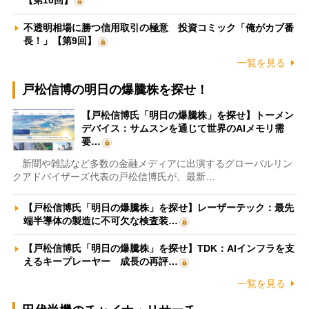
不透明相場に勝つ信用取引の極意 投資コミック「俺がカブ番
長！」【第9回】
一覧を見る
戸松信博の明日の爆騰株を探せ！
【戸松信博氏「明日の爆騰株」を探せ】トーメン
デバイス：サムスンを通じて世界のAIメモリ需
要…
新聞や雑誌など多数の金融メディアに出演するグローバルリン
クアドバイザーズ代表の戸松信博氏が、最新…
【戸松信博氏「明日の爆騰株」を探せ】レーザーテック：最先
端半導体の製造に不可欠な検査装…
【戸松信博氏「明日の爆騰株」を探せ】TDK：AIインフラを支
えるキープレーヤー 成長の再評…
一覧を見る