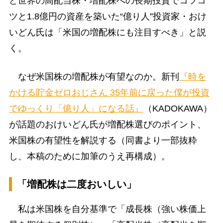
ど世界の高配当株・増配株への長期投資でコツコ
ツと1.8億円の資産を築いた“億り人”投資家・おけ
いどん氏は「米国の増配株にも注目すべき」と説
く。
なぜ米国株の増配株が有望なのか。新刊
『時を
かける貯金ゼロおじさん 35年前に戻った僕が投資
でゆっくり「億り人」になる話』
（KADOKAWA）
が話題のおけいどん氏が増配株選びのポイント、
米国株の有望性を解説する（同書より一部抜粋
し、本稿のために加筆のうえ再構成）。
「増配株は二度おいしい」
私は米国株を自分基準で「成長株（強い株価上