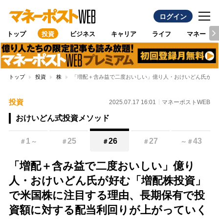
ログイン
トップ
投資
ビジネス
キャリア
ライフ
マネー
トップ
投資
株
「増配＋含み益で二度おいしい」億り人・おけいどん氏が好
投資
2025.07.17 16:01
マネーポストWEB
おけいどん式投資メソッド
1
25
26
27
43
＃
～
＃
＃
＃
～
＃
「増配＋含み益で二度おいしい」億り
人・おけいどん氏が好む「増配株投資」
で米国株に注目する理由、長期保有で投
資額に対する配当利回りが上がっていく