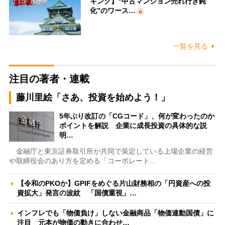
キング】“中古マンション売れ行き鈍
化”のワース…
一覧を見る
注目の著者・連載
藤川里絵「さあ、投資を始めよう！」
5年ぶり改訂の「CGコード」、何が変わったのか
ポイントを解説 企業に成長投資の具体的な説
明…
金融庁と東京証券取引所が共同で策定している上場企業の経営
や取締役会のあり方を定める「コーポレート…
【令和のPKOか】GPIFをめぐる片山財務相の「円資産への投
資拡大」発言の波紋 「国債重視」…
インフレでも「物価負け」しない金融商品「物価連動国債」に
注目 元本が物価の動きに合わせ…