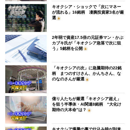
キオクシア・ショックで「次にマネー
が流れる」16銘柄 凄腕投資家3名が厳
選
2年弱で資産17.5倍の元証券マン・かぶ
カブキ氏が「キオクシア急落で次に狙
う」5銘柄を公開
「キオクシアの次」に急騰期待の22銘
柄 まつのすけさん、かんちさん、な
のなのさんが厳選
億り人たちが厳選「キオクシア超え」
を狙う半導体・AI関連8銘柄 “大化け
期待の大本命”は？
キオクシア爆騰の裏で仕込み時が到来