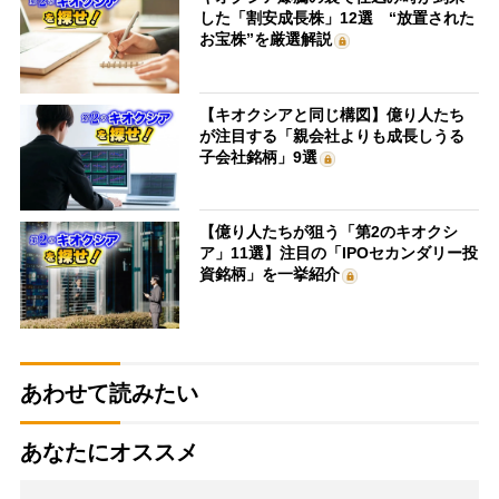
した「割安成長株」12選 “放置された
お宝株”を厳選解説
【キオクシアと同じ構図】億り人たち
が注目する「親会社よりも成長しうる
子会社銘柄」9選
【億り人たちが狙う「第2のキオクシ
ア」11選】注目の「IPOセカンダリー投
資銘柄」を一挙紹介
あわせて読みたい
あなたにオススメ