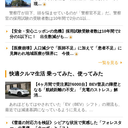
現…
警察庁が目下、頭を悩ませているのが「警察官不足」だ。警察
官の採用試験の受験者数は10年間で2分の1以…
【安全・安心ニッポンの危機】採用試験受験者数は10年間で2
分の1以下に！ 出生数減がも…
【医療崩壊】人口減少で「医師不足」に加えて「患者不足」に
見舞われ地域医療が限界に 今後…
一覧を見る
快適クルマ生活 乗ってみた、使ってみた
【4ヶ月間で受注累計6000台】BEV普及の障壁と
なる「航続距離の不安」「充電のストレス」解
消…
あれほどもてはやされていた「EV（BEV）シフト」の潮流も、
最近では減速基調になっているように見える。…
《雪道の対応力を検証》シビアな状況で実感した「フォレスタ
ー」の真価 「ターボ」と「スト…