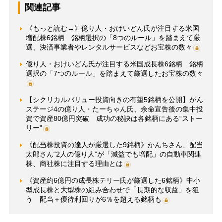
関連記事
《もっと読む→》億り人・おけいどん氏が注目する米国
増配株6銘柄 銘柄選択の「8つのルール」を踏まえて厳
選、決済事業者やレンタルサービスなどお宝株の数々
億り人・おけいどん氏が注目する米国成長株6銘柄 銘柄
選択の「7つのルール」を踏まえて厳選したお宝株の数々
【シクリカルバリュー投資向きの有望5銘柄を公開】がん
ステージ4の億り人・たーちゃん氏、余命宣告後の集中投
資で資産80億円突破 成功の秘訣は各銘柄にある“ストー
リー”
《配当株投資の達人が厳選した9銘柄》かんちさん、配当
太郎さん“2人の億り人”が「減益でも増配」の自動車関連
株、商社株に注目する理由とは
《資産約6億円の成長株テリー氏が厳選した6銘柄》中小
型成長株と大型株の組み合わせで「長期的な収益」を狙
う 配当＋優待利回りが6％を超える銘柄も