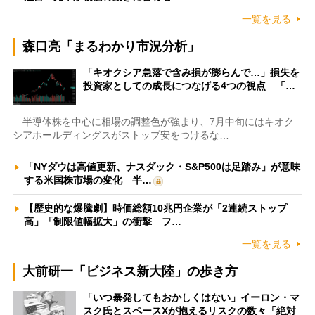
一覧を見る
森口亮「まるわかり市況分析」
「キオクシア急落で含み損が膨らんで…」損失を
投資家としての成長につなげる4つの視点 「…
半導体株を中心に相場の調整色が強まり、7月中旬にはキオク
シアホールディングスがストップ安をつけるな…
「NYダウは高値更新、ナスダック・S&P500は足踏み」が意味
する米国株市場の変化 半…
【歴史的な爆騰劇】時価総額10兆円企業が「2連続ストップ
高」「制限値幅拡大」の衝撃 フ…
一覧を見る
大前研一「ビジネス新大陸」の歩き方
「いつ暴発してもおかしくはない」イーロン・マ
スク氏とスペースXが抱えるリスクの数々「絶対