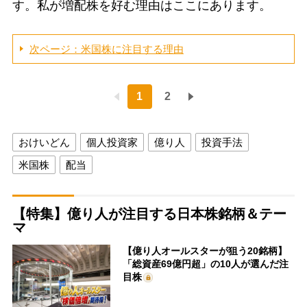
す。私が増配株を好む理由はここにあります。
次ページ：米国株に注目する理由
1
2
おけいどん
個人投資家
億り人
投資手法
米国株
配当
【特集】億り人が注目する日本株銘柄＆テー
マ
【億り人オールスターが狙う20銘柄】
「総資産69億円超」の10人が選んだ注
目株