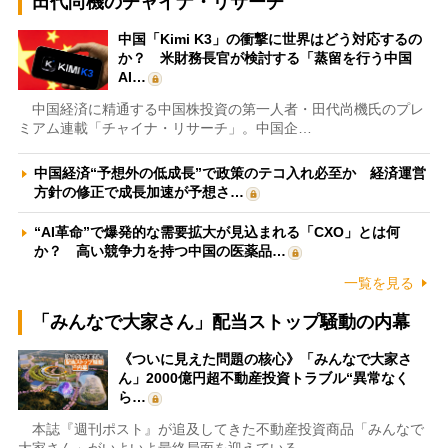
田代尚機のチャイナ・リサーチ
中国「Kimi K3」の衝撃に世界はどう対応するの
か？ 米財務長官が検討する「蒸留を行う中国
AI…
中国経済に精通する中国株投資の第一人者・田代尚機氏のプレ
ミアム連載「チャイナ・リサーチ」。中国企…
中国経済“予想外の低成長”で政策のテコ入れ必至か 経済運営
方針の修正で成長加速が予想さ…
“AI革命”で爆発的な需要拡大が見込まれる「CXO」とは何
か？ 高い競争力を持つ中国の医薬品…
一覧を見る
「みんなで大家さん」配当ストップ騒動の内幕
《ついに見えた問題の核心》「みんなで大家さ
ん」2000億円超不動産投資トラブル“異常なく
ら…
本誌『週刊ポスト』が追及してきた不動産投資商品「みんなで
大家さん」がいよいよ最終局面を迎えている…