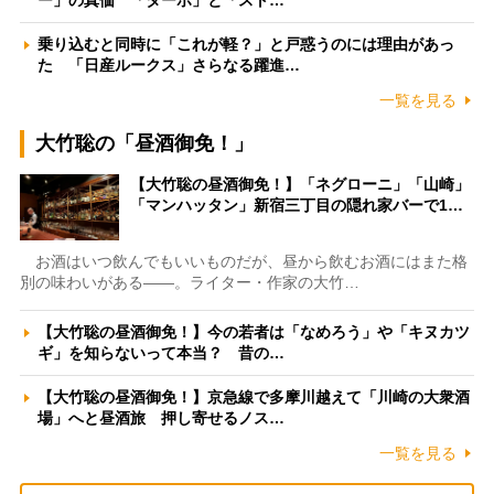
乗り込むと同時に「これが軽？」と戸惑うのには理由があっ
た 「日産ルークス」さらなる躍進…
一覧を見る
大竹聡の「昼酒御免！」
【大竹聡の昼酒御免！】「ネグローニ」「山崎」
「マンハッタン」新宿三丁目の隠れ家バーで1…
お酒はいつ飲んでもいいものだが、昼から飲むお酒にはまた格
別の味わいがある――。ライター・作家の大竹…
【大竹聡の昼酒御免！】今の若者は「なめろう」や「キヌカツ
ギ」を知らないって本当？ 昔の…
【大竹聡の昼酒御免！】京急線で多摩川越えて「川崎の大衆酒
場」へと昼酒旅 押し寄せるノス…
一覧を見る