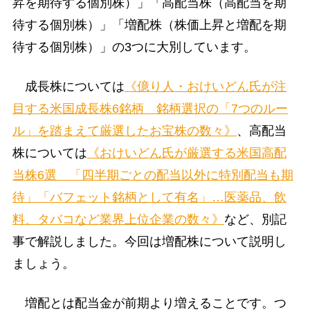
昇を期待する個別株）」「高配当株（高配当を期
待する個別株）」「増配株（株価上昇と増配を期
待する個別株）」の3つに大別しています。
成長株については
《億り人・おけいどん氏が注
目する米国成長株6銘柄 銘柄選択の「7つのルー
ル」を踏まえて厳選したお宝株の数々》
、高配当
株については
《おけいどん氏が厳選する米国高配
当株6選 「四半期ごとの配当以外に特別配当も期
待」「バフェット銘柄として有名」…医薬品、飲
料、タバコなど業界上位企業の数々》
など、別記
事で解説しました。今回は増配株について説明し
ましょう。
増配とは配当金が前期より増えることです。つ