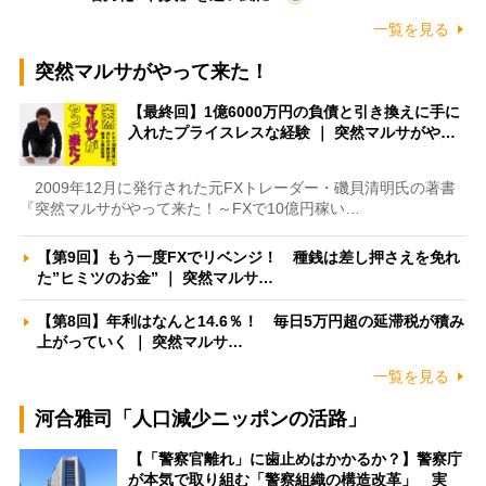
一覧を見る
突然マルサがやって来た！
【最終回】1億6000万円の負債と引き換えに手に
入れたプライスレスな経験 ｜ 突然マルサがや…
2009年12月に発行された元FXトレーダー・磯貝清明氏の著書
『突然マルサがやって来た！～FXで10億円稼い…
【第9回】もう一度FXでリベンジ！ 種銭は差し押さえを免れ
た”ヒミツのお金” ｜ 突然マルサ…
【第8回】年利はなんと14.6％！ 毎日5万円超の延滞税が積み
上がっていく ｜ 突然マルサ…
一覧を見る
河合雅司「人口減少ニッポンの活路」
【「警察官離れ」に歯止めはかかるか？】警察庁
が本気で取り組む「警察組織の構造改革」 実