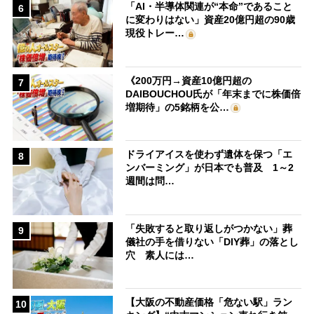
「AI・半導体関連が“本命”であること
6
に変わりはない」資産20億円超の90歳
現役トレー…
《200万円→資産10億円超の
7
DAIBOUCHOU氏が「年末までに株価倍
増期待」の5銘柄を公…
ドライアイスを使わず遺体を保つ「エ
8
ンバーミング」が日本でも普及 1～2
週間は問…
「失敗すると取り返しがつかない」葬
9
儀社の手を借りない「DIY葬」の落とし
穴 素人には…
【大阪の不動産価格「危ない駅」ラン
10