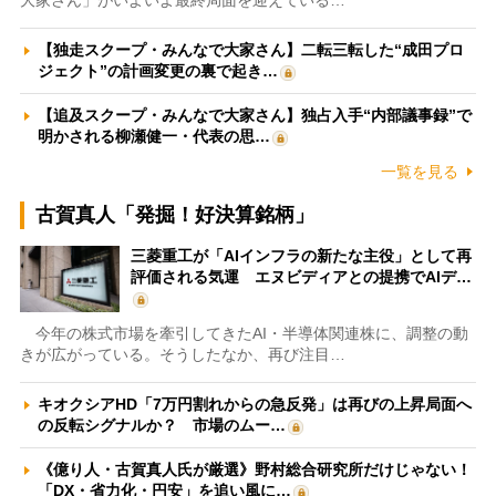
【独走スクープ・みんなで大家さん】二転三転した“成田プロ
ジェクト”の計画変更の裏で起き…
【追及スクープ・みんなで大家さん】独占入手“内部議事録”で
明かされる柳瀬健一・代表の思…
一覧を見る
古賀真人「発掘！好決算銘柄」
三菱重工が「AIインフラの新たな主役」として再
評価される気運 エヌビディアとの提携でAIデ…
今年の株式市場を牽引してきたAI・半導体関連株に、調整の動
きが広がっている。そうしたなか、再び注目…
キオクシアHD「7万円割れからの急反発」は再びの上昇局面へ
の反転シグナルか？ 市場のムー…
《億り人・古賀真人氏が厳選》野村総合研究所だけじゃない！
「DX・省力化・円安」を追い風に…