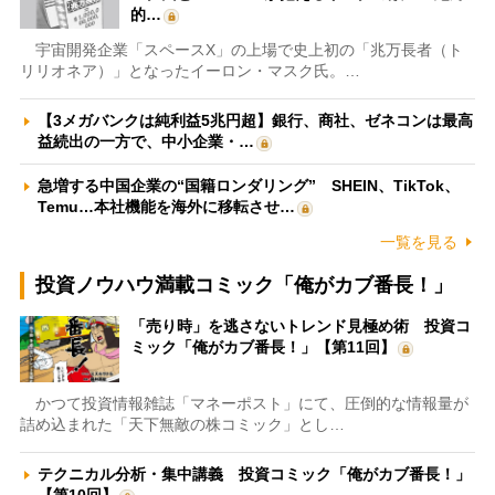
的…
宇宙開発企業「スペースX」の上場で史上初の「兆万長者（ト
リリオネア）」となったイーロン・マスク氏。…
【3メガバンクは純利益5兆円超】銀行、商社、ゼネコンは最高
益続出の一方で、中小企業・…
急増する中国企業の“国籍ロンダリング” SHEIN、TikTok、
Temu…本社機能を海外に移転させ…
一覧を見る
投資ノウハウ満載コミック「俺がカブ番長！」
「売り時」を逃さないトレンド見極め術 投資コ
ミック「俺がカブ番長！」【第11回】
かつて投資情報雑誌「マネーポスト」にて、圧倒的な情報量が
詰め込まれた「天下無敵の株コミック」とし…
テクニカル分析・集中講義 投資コミック「俺がカブ番長！」
【第10回】