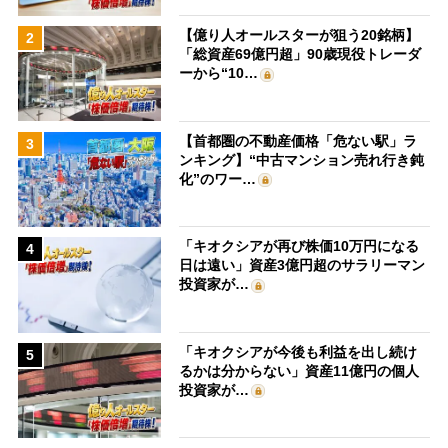
【億り人オールスターが狙う20銘柄】
2
「総資産69億円超」90歳現役トレーダ
ーから“10…
【首都圏の不動産価格「危ない駅」ラ
3
ンキング】“中古マンション売れ行き鈍
化”のワー…
「キオクシアが再び株価10万円になる
4
日は遠い」資産3億円超のサラリーマン
投資家が…
「キオクシアが今後も利益を出し続け
5
るかは分からない」資産11億円の個人
投資家が…