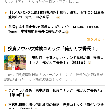
リリオネア）」となったイーロン・マスク氏。…
【3メガバンクは純利益5兆円超】銀行、商社、ゼネコンは最高
益続出の一方で、中小企業・…
急増する中国企業の“国籍ロンダリング” SHEIN、TikTok、
Temu…本社機能を海外に移転させ…
一覧を見る
投資ノウハウ満載コミック「俺がカブ番長！」
「売り時」を逃さないトレンド見極め術 投資コ
ミック「俺がカブ番長！」【第11回】
かつて投資情報雑誌「マネーポスト」にて、圧倒的な情報量が
詰め込まれた「天下無敵の株コミック」とし…
テクニカル分析・集中講義 投資コミック「俺がカブ番長！」
【第10回】
不透明相場に勝つ信用取引の極意 投資コミック「俺がカブ番