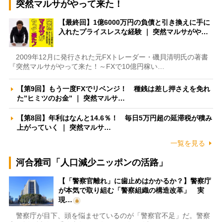
突然マルサがやって来た！
【最終回】1億6000万円の負債と引き換えに手に
入れたプライスレスな経験 ｜ 突然マルサがや…
2009年12月に発行された元FXトレーダー・磯貝清明氏の著書
『突然マルサがやって来た！～FXで10億円稼い…
【第9回】もう一度FXでリベンジ！ 種銭は差し押さえを免れ
た”ヒミツのお金” ｜ 突然マルサ…
【第8回】年利はなんと14.6％！ 毎日5万円超の延滞税が積み
上がっていく ｜ 突然マルサ…
一覧を見る
河合雅司「人口減少ニッポンの活路」
【「警察官離れ」に歯止めはかかるか？】警察庁
が本気で取り組む「警察組織の構造改革」 実
現…
警察庁が目下、頭を悩ませているのが「警察官不足」だ。警察