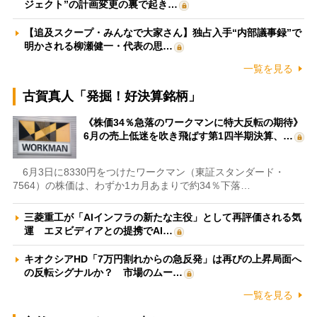
ジェクト”の計画変更の裏で起き…
【追及スクープ・みんなで大家さん】独占入手“内部議事録”で
明かされる柳瀬健一・代表の思…
一覧を見る
古賀真人「発掘！好決算銘柄」
《株価34％急落のワークマンに特大反転の期待》
6月の売上低迷を吹き飛ばす第1四半期決算、…
6月3日に8330円をつけたワークマン（東証スタンダード・
7564）の株価は、わずか1カ月あまりで約34％下落…
三菱重工が「AIインフラの新たな主役」として再評価される気
運 エヌビディアとの提携でAI…
キオクシアHD「7万円割れからの急反発」は再びの上昇局面へ
の反転シグナルか？ 市場のムー…
一覧を見る