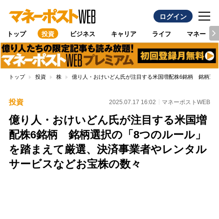
ログイン
トップ
投資
ビジネス
キャリア
ライフ
マネー
トップ
投資
株
億り人・おけいどん氏が注目する米国増配株6銘柄 銘柄選
投資
2025.07.17 16:02
マネーポストWEB
億り人・おけいどん氏が注目する米国増
配株6銘柄 銘柄選択の「8つのルール」
を踏まえて厳選、決済事業者やレンタル
サービスなどお宝株の数々
Loaded
:
100.00%
/
Unmute