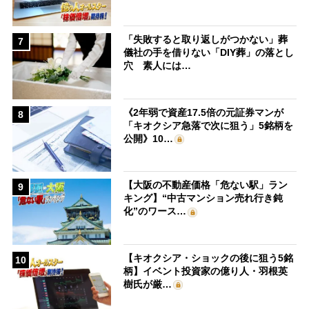
「失敗すると取り返しがつかない」葬
7
儀社の手を借りない「DIY葬」の落とし
穴 素人には…
《2年弱で資産17.5倍の元証券マンが
8
「キオクシア急落で次に狙う」5銘柄を
公開》10…
【大阪の不動産価格「危ない駅」ラン
9
キング】“中古マンション売れ行き鈍
化”のワース…
【キオクシア・ショックの後に狙う5銘
10
柄】イベント投資家の億り人・羽根英
樹氏が厳…