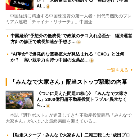
か？ 米財務長官が検討する「蒸留を行う中国
AI…
中国経済に精通する中国株投資の第一人者・田代尚機氏のプレ
ミアム連載「チャイナ・リサーチ」。中国企…
中国経済“予想外の低成長”で政策のテコ入れ必至か 経済運営
方針の修正で成長加速が予想さ…
“AI革命”で爆発的な需要拡大が見込まれる「CXO」とは何
か？ 高い競争力を持つ中国の医薬品…
一覧を見る
「みんなで大家さん」配当ストップ騒動の内幕
《ついに見えた問題の核心》「みんなで大家さ
ん」2000億円超不動産投資トラブル“異常なく
ら…
本誌『週刊ポスト』が追及してきた不動産投資商品「みんなで
大家さん」がいよいよ最終局面を迎えている…
【独走スクープ・みんなで大家さん】二転三転した“成田プロ