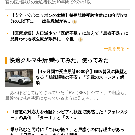
官の採用試験の受験者数は10年間で2分の1以…
【安全・安心ニッポンの危機】採用試験受験者数は10年間で2
分の1以下に！ 出生数減がも…
【医療崩壊】人口減少で「医師不足」に加えて「患者不足」に
見舞われ地域医療が限界に 今後…
一覧を見る
快適クルマ生活 乗ってみた、使ってみた
【4ヶ月間で受注累計6000台】BEV普及の障壁と
なる「航続距離の不安」「充電のストレス」解
消…
あれほどもてはやされていた「EV（BEV）シフト」の潮流も、
最近では減速基調になっているように見える。…
《雪道の対応力を検証》シビアな状況で実感した「フォレスタ
ー」の真価 「ターボ」と「スト…
乗り込むと同時に「これが軽？」と戸惑うのには理由があっ