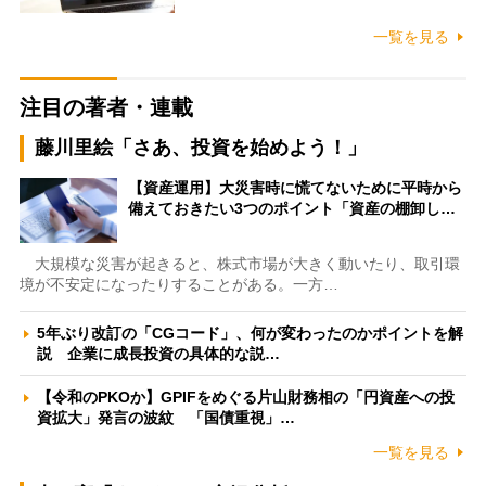
一覧を見る
注目の著者・連載
藤川里絵「さあ、投資を始めよう！」
【資産運用】大災害時に慌てないために平時から
備えておきたい3つのポイント「資産の棚卸し…
大規模な災害が起きると、株式市場が大きく動いたり、取引環
境が不安定になったりすることがある。一方…
5年ぶり改訂の「CGコード」、何が変わったのかポイントを解
説 企業に成長投資の具体的な説…
【令和のPKOか】GPIFをめぐる片山財務相の「円資産への投
資拡大」発言の波紋 「国債重視」…
一覧を見る