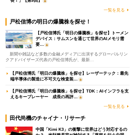
長！」【第9回】
一覧を見る
戸松信博の明日の爆騰株を探せ！
【戸松信博氏「明日の爆騰株」を探せ】トーメン
デバイス：サムスンを通じて世界のAIメモリ需
要…
新聞や雑誌など多数の金融メディアに出演するグローバルリン
クアドバイザーズ代表の戸松信博氏が、最新…
【戸松信博氏「明日の爆騰株」を探せ】レーザーテック：最先
端半導体の製造に不可欠な検査装…
【戸松信博氏「明日の爆騰株」を探せ】TDK：AIインフラを支
えるキープレーヤー 成長の再評…
一覧を見る
田代尚機のチャイナ・リサーチ
中国「Kimi K3」の衝撃に世界はどう対応するの