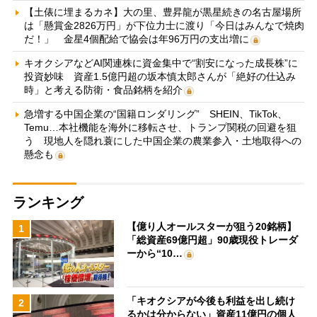
【土俵に埋まるカネ】大の里、豊昇龍が黒星続きの名古屋場所
は「懸賞金2826万円」が下位力士に渡り「今日はみんなで焼肉
だ！」 金星4個配給で協会は年96万円の支出増に
キオクシアなどAI関連株に資金集中で“割安になった成長株”に
投資妙味 資産1.5億円超の坂本慎太郎さんが「絶好の仕込み
時」と考える防衛・食品銘柄を紹介
急増する中国企業の“国籍ロンダリング” SHEIN、TikTok、
Temu…本社機能を海外に移転させ、トランプ関税の回避を狙
う 現地人を隠れ蓑にした中国企業の農業参入・土地取得への
懸念も
ランキング
【億り人オールスターが狙う20銘柄】
1
「総資産69億円超」90歳現役トレーダ
ーから“10…
「キオクシアが今後も利益を出し続け
2
るかは分からない」資産11億円の個人