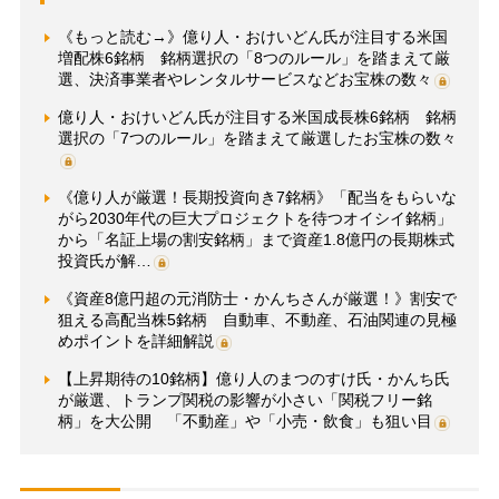
《もっと読む→》億り人・おけいどん氏が注目する米国
増配株6銘柄 銘柄選択の「8つのルール」を踏まえて厳
選、決済事業者やレンタルサービスなどお宝株の数々
億り人・おけいどん氏が注目する米国成長株6銘柄 銘柄
選択の「7つのルール」を踏まえて厳選したお宝株の数々
《億り人が厳選！長期投資向き7銘柄》「配当をもらいな
がら2030年代の巨大プロジェクトを待つオイシイ銘柄」
から「名証上場の割安銘柄」まで資産1.8億円の長期株式
投資氏が解…
《資産8億円超の元消防士・かんちさんが厳選！》割安で
狙える高配当株5銘柄 自動車、不動産、石油関連の見極
めポイントを詳細解説
【上昇期待の10銘柄】億り人のまつのすけ氏・かんち氏
が厳選、トランプ関税の影響が小さい「関税フリー銘
柄」を大公開 「不動産」や「小売・飲食」も狙い目