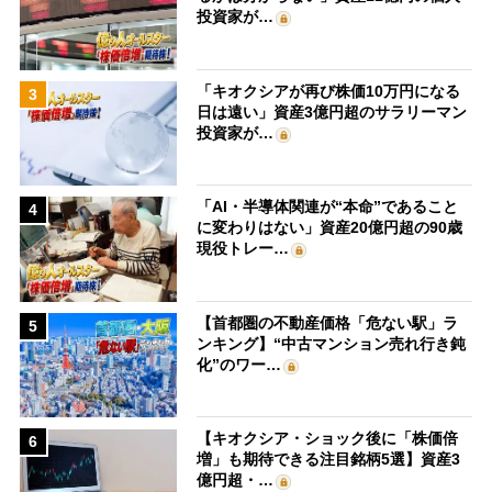
投資家が…
「キオクシアが再び株価10万円になる
3
日は遠い」資産3億円超のサラリーマン
投資家が…
「AI・半導体関連が“本命”であること
4
に変わりはない」資産20億円超の90歳
現役トレー…
【首都圏の不動産価格「危ない駅」ラ
5
ンキング】“中古マンション売れ行き鈍
化”のワー…
【キオクシア・ショック後に「株価倍
6
増」も期待できる注目銘柄5選】資産3
億円超・…