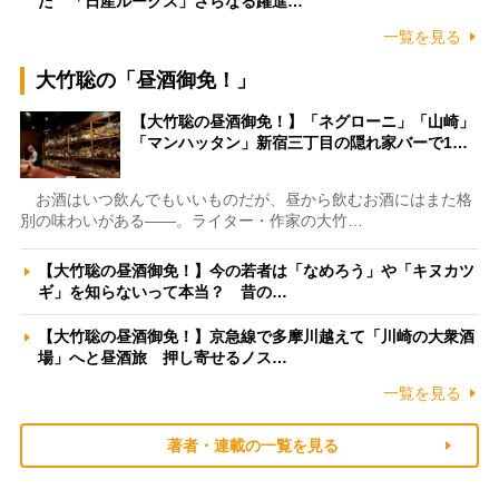
た 「日産ルークス」さらなる躍進…
一覧を見る
大竹聡の「昼酒御免！」
【大竹聡の昼酒御免！】「ネグローニ」「山崎」
「マンハッタン」新宿三丁目の隠れ家バーで1…
お酒はいつ飲んでもいいものだが、昼から飲むお酒にはまた格
別の味わいがある――。ライター・作家の大竹…
【大竹聡の昼酒御免！】今の若者は「なめろう」や「キヌカツ
ギ」を知らないって本当？ 昔の…
【大竹聡の昼酒御免！】京急線で多摩川越えて「川崎の大衆酒
場」へと昼酒旅 押し寄せるノス…
一覧を見る
著者・連載の一覧を見る