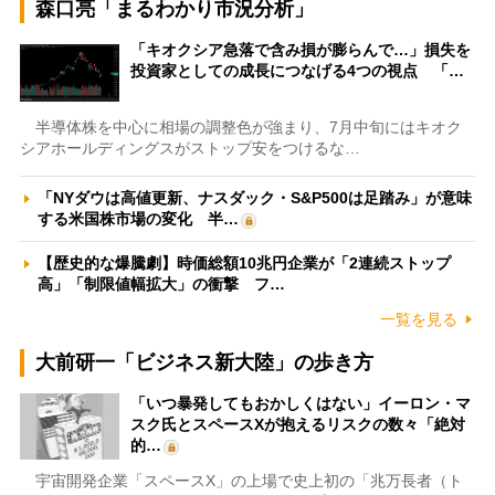
森口亮「まるわかり市況分析」
「キオクシア急落で含み損が膨らんで…」損失を
投資家としての成長につなげる4つの視点 「…
半導体株を中心に相場の調整色が強まり、7月中旬にはキオク
シアホールディングスがストップ安をつけるな…
「NYダウは高値更新、ナスダック・S&P500は足踏み」が意味
する米国株市場の変化 半…
【歴史的な爆騰劇】時価総額10兆円企業が「2連続ストップ
高」「制限値幅拡大」の衝撃 フ…
一覧を見る
大前研一「ビジネス新大陸」の歩き方
「いつ暴発してもおかしくはない」イーロン・マ
スク氏とスペースXが抱えるリスクの数々「絶対
的…
宇宙開発企業「スペースX」の上場で史上初の「兆万長者（ト