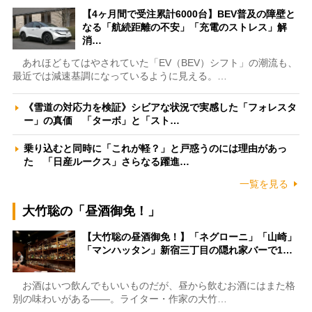
【4ヶ月間で受注累計6000台】BEV普及の障壁と
なる「航続距離の不安」「充電のストレス」解
消…
あれほどもてはやされていた「EV（BEV）シフト」の潮流も、
最近では減速基調になっているように見える。…
《雪道の対応力を検証》シビアな状況で実感した「フォレスタ
ー」の真価 「ターボ」と「スト…
乗り込むと同時に「これが軽？」と戸惑うのには理由があっ
た 「日産ルークス」さらなる躍進…
一覧を見る
大竹聡の「昼酒御免！」
【大竹聡の昼酒御免！】「ネグローニ」「山崎」
「マンハッタン」新宿三丁目の隠れ家バーで1…
お酒はいつ飲んでもいいものだが、昼から飲むお酒にはまた格
別の味わいがある――。ライター・作家の大竹…