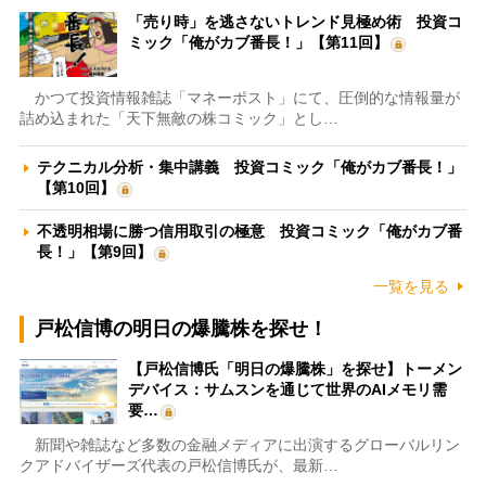
「売り時」を逃さないトレンド見極め術 投資コ
ミック「俺がカブ番長！」【第11回】
かつて投資情報雑誌「マネーポスト」にて、圧倒的な情報量が
詰め込まれた「天下無敵の株コミック」とし…
テクニカル分析・集中講義 投資コミック「俺がカブ番長！」
【第10回】
不透明相場に勝つ信用取引の極意 投資コミック「俺がカブ番
長！」【第9回】
一覧を見る
戸松信博の明日の爆騰株を探せ！
【戸松信博氏「明日の爆騰株」を探せ】トーメン
デバイス：サムスンを通じて世界のAIメモリ需
要…
新聞や雑誌など多数の金融メディアに出演するグローバルリン
クアドバイザーズ代表の戸松信博氏が、最新…