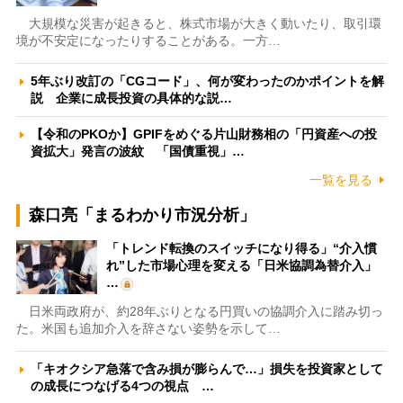
大規模な災害が起きると、株式市場が大きく動いたり、取引環
境が不安定になったりすることがある。一方…
5年ぶり改訂の「CGコード」、何が変わったのかポイントを解
説 企業に成長投資の具体的な説…
【令和のPKOか】GPIFをめぐる片山財務相の「円資産への投
資拡大」発言の波紋 「国債重視」…
一覧を見る
森口亮「まるわかり市況分析」
「トレンド転換のスイッチになり得る」“介入慣
れ”した市場心理を変える「日米協調為替介入」
…
日米両政府が、約28年ぶりとなる円買いの協調介入に踏み切っ
た。米国も追加介入を辞さない姿勢を示して…
「キオクシア急落で含み損が膨らんで…」損失を投資家として
の成長につなげる4つの視点 …