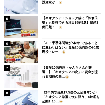
投資家が…
【キオクシア・ショック後に「株価倍
5
増」も期待できる注目銘柄5選】資産3
億円超・…
「AI・半導体関連が“本命”であること
6
に変わりはない」資産20億円超の90歳
現役トレー…
【資産10億円超・かんちさんが厳
7
選！】「キオクシアの次」に資金が流
れる期待の高…
《2年弱で資産17.5倍の元証券マンが
8
「キオクシア急落で次に狙う」5銘柄を
公開》10…