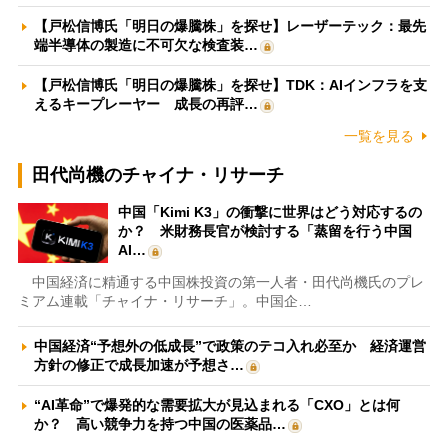
【戸松信博氏「明日の爆騰株」を探せ】レーザーテック：最先
端半導体の製造に不可欠な検査装…
【戸松信博氏「明日の爆騰株」を探せ】TDK：AIインフラを支
えるキープレーヤー 成長の再評…
一覧を見る
田代尚機のチャイナ・リサーチ
中国「Kimi K3」の衝撃に世界はどう対応するの
か？ 米財務長官が検討する「蒸留を行う中国
AI…
中国経済に精通する中国株投資の第一人者・田代尚機氏のプレ
ミアム連載「チャイナ・リサーチ」。中国企…
中国経済“予想外の低成長”で政策のテコ入れ必至か 経済運営
方針の修正で成長加速が予想さ…
“AI革命”で爆発的な需要拡大が見込まれる「CXO」とは何
か？ 高い競争力を持つ中国の医薬品…