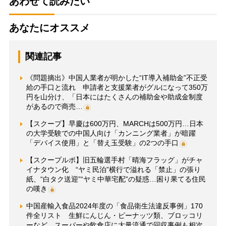
あわせて読みたい
あなたにオススメ
関連記事
《問題摘出》中国人業者が明かした“IT導入補助金”不正受
給の手口と流れ 申請者と支援業者がグルになって350万
円を山分け、「日本にはたくさんの補助金や助成金制度
があるので商売…
【スクープ】早慶は600万円、MARCHは500万円…日本
の大学受験での中国人向け「カンニング業者」が暗躍
「デバイス使用」と「替え玉受験」の2つの手口
【スクープルポ】旧五輪選手村「晴海フラッグ」がチャ
イナタウン化 “ヤミ民泊”横行で溢れる「禁止」の張り
紙、“白タク送迎”“ヤミ中華宅配”の疑惑…困り果てる住民
の嘆き
中国産輸入食品2024年度の「食品衛生法違反事例」170
件全リスト 生鮮にんじん・ピーナッツ類、ブロッコリ
ーなど、スーパーや飲食店に大量流通で回収事例も相次