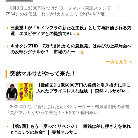
6月3日に8330円をつけたワークマン（東証スタンダード・
7564）の株価は、わずか1カ月あまりで約34％下落…
三菱重工が「AIインフラの新たな主役」として再評価される気
運 エヌビディアとの提携でAI…
キオクシアHD「7万円割れからの急反発」は再びの上昇局面へ
の反転シグナルか？ 市場のムー…
一覧を見る
突然マルサがやって来た！
【最終回】1億6000万円の負債と引き換えに手に
入れたプライスレスな経験 ｜ 突然マルサがや…
2009年12月に発行された元FXトレーダー・磯貝清明氏の著書
『突然マルサがやって来た！～FXで10億円稼い…
【第9回】もう一度FXでリベンジ！ 種銭は差し押さえを免れ
た”ヒミツのお金” ｜ 突然マルサ…