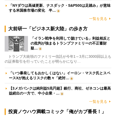
「NYダウは高値更新、ナスダック・S&P500は足踏み」が意味
する米国株市場の変化 半…
一覧を見る
大前研一「ビジネス新大陸」の歩き方
「イラン戦争を利用して儲けている」利益相反と
の批判が強まるトランプファミリーの不正蓄財
疑…
トランプ大統領のファミリー信託が今年1～3月に3000回以上も
の証券取引を行っていたことが明らかになり…
「いつ暴発してもおかしくはない」イーロン・マスク氏とスペ
ースXが抱えるリスクの数々「絶対…
【3メガバンクは純利益5兆円超】銀行、商社、ゼネコンは最高
益続出の一方で、中小企業・…
一覧を見る
投資ノウハウ満載コミック「俺がカブ番長！」