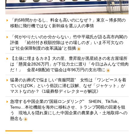
「約5時間かかるし、料金も高いのになぜ？」東京～博多間の
移動に飛行機ではなく新幹線を選ぶ人の事情
「何がやりたいのか分からない」竹中平蔵氏が語る高市内閣の
評価 「給付付き税額控除はその場しのぎ」いま不可欠なの
は“社会保障制度の改革議論”と指摘
【土俵に埋まるカネ】大の里、豊昇龍が黒星続きの名古屋場所
は「懸賞金2826万円」が下位力士に渡り「今日はみんなで焼肉
だ！」 金星4個配給で協会は年96万円の支出増に
猛暑のお葬式で悩ましい“喪服問題” 女性は「ワンピースを着
ていけばOK」という俗説に潜む誤解、なぜ「ジャケット」が
マストなのか？《1級葬祭ディレクターが解説》
急増する中国企業の“国籍ロンダリング” SHEIN、TikTok、
Temu…本社機能を海外に移転させ、トランプ関税の回避を狙
う 現地人を隠れ蓑にした中国企業の農業参入・土地取得への
懸念も