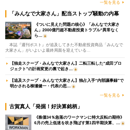
一覧を見る
「みんなで大家さん」配当ストップ騒動の内幕
《ついに見えた問題の核心》「みんなで大家さ
ん」2000億円超不動産投資トラブル“異常なく
ら…
本誌『週刊ポスト』が追及してきた不動産投資商品「みんなで
大家さん」がいよいよ最終局面を迎えている…
【独走スクープ・みんなで大家さん】二転三転した“成田プロ
ジェクト”の計画変更の裏で起き…
【追及スクープ・みんなで大家さん】独占入手“内部議事録”で
明かされる柳瀬健一・代表の思…
一覧を見る
古賀真人「発掘！好決算銘柄」
《株価34％急落のワークマンに特大反転の期待》
6月の売上低迷を吹き飛ばす第1四半期決算、…