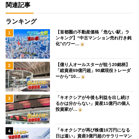
関連記事
ランキング
【首都圏の不動産価格「危ない駅」ラ
1
ンキング】“中古マンション売れ行き鈍
化”のワー…
【億り人オールスターが狙う20銘柄】
2
「総資産69億円超」90歳現役トレーダ
ーから“10…
「キオクシアが今後も利益を出し続け
3
るかは分からない」資産11億円の個人
投資家が…
「キオクシアが再び株価10万円になる
4
日は遠い」資産3億円超のサラリーマン