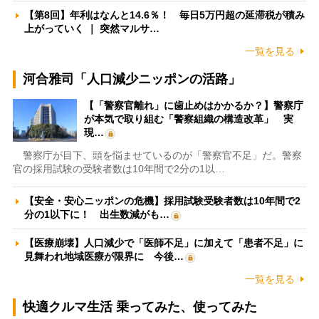
【第8回】年利はなんと14.6％！ 毎日5万円超の延滞税が積み
上がっていく ｜ 突然マルサ…
一覧を見る
河合雅司「人口減少ニッポンの活路」
【「警察官離れ」に歯止めはかかるか？】警察庁
が本気で取り組む「警察組織の構造改革」 実
現…
警察庁が目下、頭を悩ませているのが「警察官不足」だ。警察
官の採用試験の受験者数は10年間で2分の1以…
【安全・安心ニッポンの危機】採用試験受験者数は10年間で2
分の1以下に！ 出生数減がも…
【医療崩壊】人口減少で「医師不足」に加えて「患者不足」に
見舞われ地域医療が限界に 今後…
一覧を見る
快適クルマ生活 乗ってみた、使ってみた