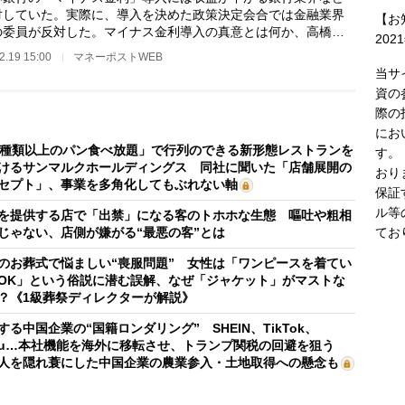
対していた。実際に、導入を決めた政策決定会合では金融業界
【お
の委員が反対した。マイナス金利導入の真意とは何か、高橋洋
202
（元内閣参事官…
2.19 15:00
マネーポストWEB
当サ
資の
際の
にお
0種類以上のパン食べ放題」で行列のできる新形態レストランを
す。
けるサンマルクホールディングス 同社に聞いた「店舗展開の
おり
セプト」、事業を多角化してもぶれない軸
保証
ル等
を提供する店で「出禁」になる客のトホホな生態 嘔吐や粗相
てお
じゃない、店側が嫌がる“最悪の客”とは
のお葬式で悩ましい“喪服問題” 女性は「ワンピースを着てい
OK」という俗説に潜む誤解、なぜ「ジャケット」がマストな
？《1級葬祭ディレクターが解説》
する中国企業の“国籍ロンダリング” SHEIN、TikTok、
mu…本社機能を海外に移転させ、トランプ関税の回避を狙う
人を隠れ蓑にした中国企業の農業参入・土地取得への懸念も