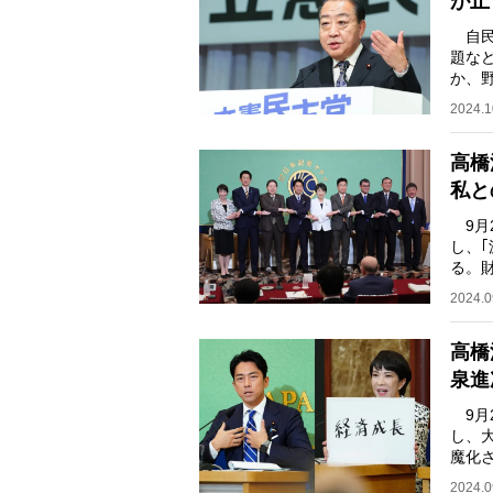
が止
自民
題な
か、
相に
2024.1
高橋
私と
9月
し、
る。
を率
2024.0
高橋
泉進
9月
し、
魔化
小泉
2024.0