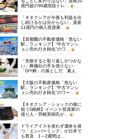
ることに変わりはない」資産20
億円超の90歳現役トレ…
「キオクシアが今後も利益を出
し続けるかは分からない」資産
11億円の個人投資家…
【首都圏の不動産価格「危ない
駅」ランキング】“中古マンシ
ョン売れ行き鈍化”のワ…
「失敗すると取り返しがつかな
い」葬儀社の手を借りない
「DIY葬」の落とし穴 素人
に…
【大阪の不動産価格「危ない
駅」ランキング】“中古マンシ
ョン売れ行き鈍化”のワー…
【キオクシア・ショックの後に
狙う5銘柄】イベント投資家の
億り人・羽根英樹氏が…
ドライアイスを使わず遺体を保
つ「エンバーミング」が日本で
も普及 1～2週間は…