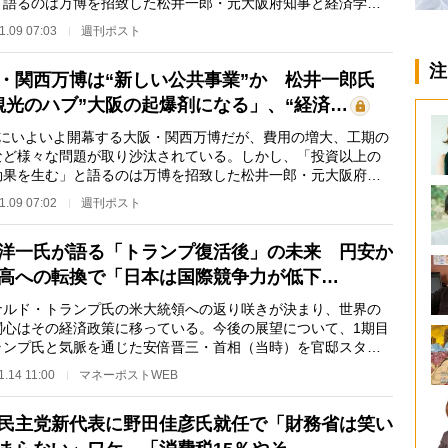
と語るのは万博を招致した松井一郎・元大阪府知事と経済学者
橋洋一氏だ。批判…
1.09 07:03
週刊ポスト
注
・関西万博は“新しい公共事業”か 松井一郎氏
観光のハブ”大阪の起爆剤になる」、“経済…
にいよいよ開幕する大阪・関西万博だが、費用の増大、工期の
など様々な問題が取り沙汰されている。しかし、「投資以上の
効果を生む」と語るのは万博を招致した松井一郎・元大阪府知
経済学者の高橋…
1.09 07:02
週刊ポスト
洋一氏が語る「トランプ復活後」の未来 円安か
高への転換で「日本は国際競争力が低下…
ルド・トランプ氏の米大統領への返り咲きが決まり、世界の
関心はその経済政策に移っている。今後の展望について、1期目
ランプ氏と気脈を通じた安倍晋三・首相（当時）を官邸スタッ
して支えた元財…
1.14 11:00
マネーポストWEB
民主党新代表に野田佳彦氏就任で「財務省は笑い