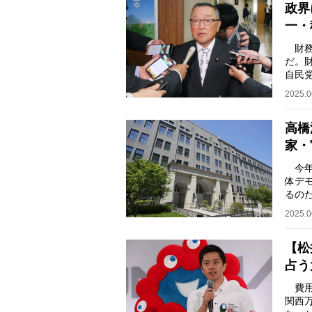
政界
一・
財務
だ。
自民
引き
2025.0
高橋
家・
今年
体デ
るの
かも
2025.0
【松
占う
費用
関西