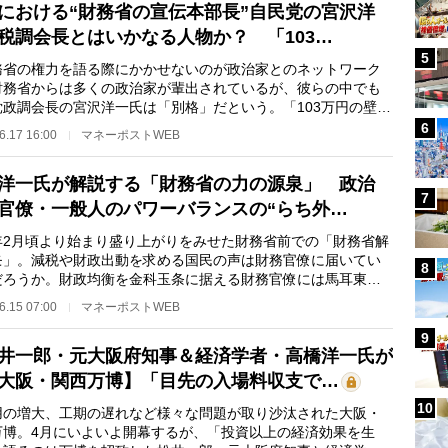
における“財務省の宣伝本部長”自民党の宮沢洋
税調会長とはいかなる人物か？ 「103…
5
省の権力を語る際にかかせないのが政治家とのネットワーク
財務省からは多くの政治家が輩出されているが、彼らの中でも
党政調会長の宮沢洋一氏は「別格」だという。「103万円の壁」
上げ問題でも野…
6
6.17 16:00
マネーポストWEB
洋一氏が解説する「財務省の力の源泉」 政治
7
官僚・一般人のパワーバランスの“らち外…
2月頃より始まり盛り上がりをみせた財務省前での「財務省解
モ」。減税や財政出動を求める国民の声は財務官僚に届いてい
8
だろうか。財政均衡を金科玉条に据える財務官僚には馬耳東風
しれない。国民…
6.15 07:00
マネーポストWEB
9
井一郎・元大阪府知事＆経済学者・高橋洋一氏が
大阪・関西万博】「目先の入場料収支で…
10
の増大、工期の遅れなど様々な問題が取り沙汰された大阪・
万博。4月にいよいよ開幕するが、「投資以上の経済効果を生