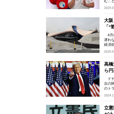
む」
の高
2025.0
大阪
「“
4月
遅れ
経済
事と
2025.0
高橋
ら円
ドナ
次の
のト
フと
2024.1
立憲