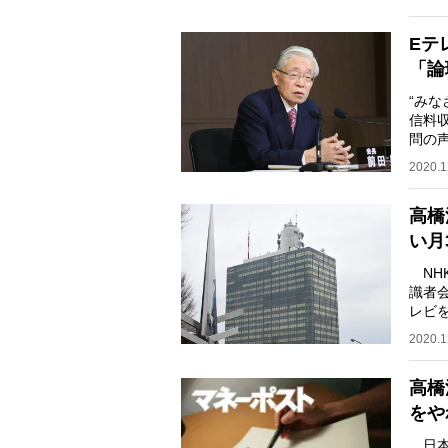
Eテ
「論
“み
信料
問の
本誌
2020.1
高橋
い月
NH
識者
レビ
ば“罰
2020.1
高橋
をや
日本