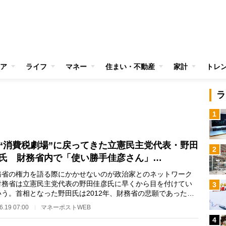
ア
ライフ
マネー
住まい・不動産
家計
トレ
ラ
1
“消費税劇場”に戻ってきた立憲民主党代表・野田
2
氏 財務省内で「使い勝手佳彦さん」…
省の権力を語る際にかかせないのが政治家とのネットワーク
財務省は立憲民主党代表の野田佳彦氏に早くから目を付けてい
3
いう。首相となった野田氏は2012年、財務省の悲願であった消
の引き上げを決…
6.19 07:00
マネーポストWEB
4