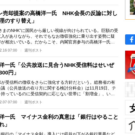
レ売却提案の高橋洋一氏 NHK会長の反論に対し
理のすり替え」
なさまのNHK”に国民から厳しい視線が向けられている。巨額の受
収入がありながら、それでもなお徴収強化に乗り出す姿勢に疑
声が相次いでいる。だからこそ、内閣官房参与の高橋洋一氏が
・週刊ポストで…
2.16 07:00
週刊ポスト
洋一氏「公共放送に見合うNHK受信料はせいぜ
300円」
Kが受信料の徴収をさらに強化する方針だという。総務省の有
会議（公共放送の在り方に関する検討分科会）は11月19日、テ
を持っているのに受信契約に応じない世帯に「割増金」、いわ
金”を課す方針を…
2.07 07:00
週刊ポスト
洋一氏 マイナス金利の真意は「銀行はやること
れ」
銀行の「マイナス金利」導入には収益が下がる銀行業界など