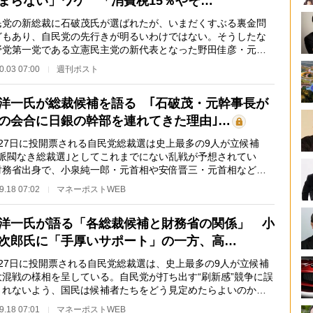
まらない」ワケ 「消費税15％やそ…
党の新総裁に石破茂氏が選ばれたが、いまだくすぶる裏金問
どもあり、自民党の先行きが明るいわけではない。そうしたな
野党第一党である立憲民主党の新代表となった野田佳彦・元首
は政権交代を実…
0.03 07:00
週刊ポスト
洋一氏が総裁候補を語る ｢石破茂・元幹事長が
の会合に日銀の幹部を連れてきた理由｣…
27日に投開票される自民党総裁選は史上最多の9人が立候補
｢派閥なき総裁選｣としてこれまでにない乱戦が予想されてい
財務省出身で、小泉純一郎・元首相や安倍晋三・元首相など国
いるリーダーたちを…
9.18 07:02
マネーポストWEB
洋一氏が語る「各総裁候補と財務省の関係」 小
次郎氏に「手厚いサポート」の一方、高…
27日に投開票される自民党総裁選は、史上最多の9人が立候補
大混戦の様相を呈している。自民党が打ち出す“刷新感”競争に誤
されないよう、国民は候補者たちをどう見定めたらよいのか。
純一郎内閣や…
9.18 07:01
マネーポストWEB