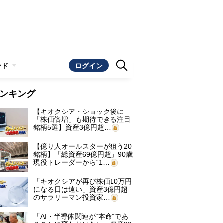
ンド
ログイン
ンキング
【キオクシア・ショック後に
「株価倍増」も期待できる注目
銘柄5選】資産3億円超…
【億り人オールスターが狙う20
銘柄】「総資産69億円超」90歳
現役トレーダーから“1…
「キオクシアが再び株価10万円
になる日は遠い」資産3億円超
のサラリーマン投資家…
「AI・半導体関連が“本命”であ