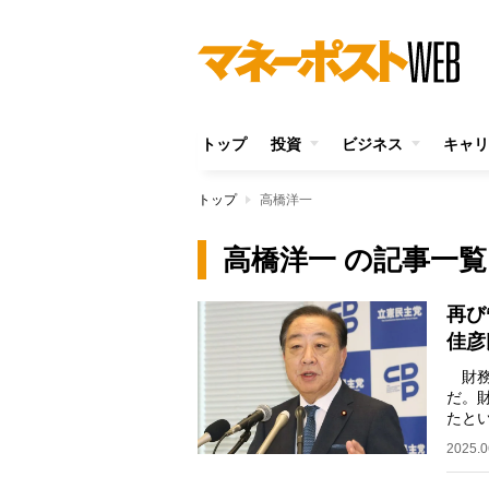
トップ
投資
ビジネス
キャリ
トップ
高橋洋一
高橋洋一 の記事一覧
再び
佳彦
財務
だ。
たと
費税
2025.0