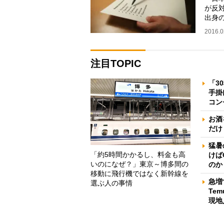
が反
出身
一氏
2016.0
注目TOPIC
「3
手掛
コン
お酒
だけ
猛暑
「約5時間かかるし、料金も高
けば
いのになぜ？」東京～博多間の
のか
移動に飛行機ではなく新幹線を
急増
選ぶ人の事情
Te
現地