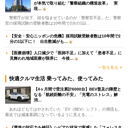
が本気で取り組む「警察組織の構造改革」 実
現…
警察庁が目下、頭を悩ませているのが「警察官不足」だ。警察
官の採用試験の受験者数は10年間で2分の1以…
【安全・安心ニッポンの危機】採用試験受験者数は10年間で2
分の1以下に！ 出生数減がも…
【医療崩壊】人口減少で「医師不足」に加えて「患者不足」に
見舞われ地域医療が限界に 今後…
一覧を見る
快適クルマ生活 乗ってみた、使ってみた
【4ヶ月間で受注累計6000台】BEV普及の障壁と
なる「航続距離の不安」「充電のストレス」解
消…
あれほどもてはやされていた「EV（BEV）シフト」の潮流も、
最近では減速基調になっているように見える。…
《雪道の対応力を検証》シビアな状況で実感した「フォレスタ