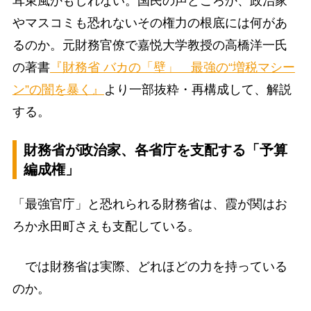
耳東風かもしれない。国民の声どころか、政治家
やマスコミも恐れないその権力の根底には何があ
るのか。元財務官僚で嘉悦大学教授の高橋洋一氏
の著書
『財務省 バカの「壁」 最強の“増税マシー
ン”の闇を暴く』
より一部抜粋・再構成して、解説
する。
財務省が政治家、各省庁を支配する「予算
編成権」
「最強官庁」と恐れられる財務省は、霞が関はお
ろか永田町さえも支配している。
では財務省は実際、どれほどの力を持っている
のか。