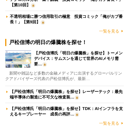
【第10回】
不透明相場に勝つ信用取引の極意 投資コミック「俺がカブ番
長！」【第9回】
一覧を見る
戸松信博の明日の爆騰株を探せ！
【戸松信博氏「明日の爆騰株」を探せ】トーメン
デバイス：サムスンを通じて世界のAIメモリ需
要…
新聞や雑誌など多数の金融メディアに出演するグローバルリン
クアドバイザーズ代表の戸松信博氏が、最新…
【戸松信博氏「明日の爆騰株」を探せ】レーザーテック：最先
端半導体の製造に不可欠な検査装…
【戸松信博氏「明日の爆騰株」を探せ】TDK：AIインフラを支
えるキープレーヤー 成長の再評…
一覧を見る