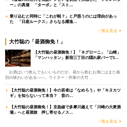
ー」の真価 「ターボ」と「スト…
乗り込むと同時に「これが軽？」と戸惑うのには理由があっ
た 「日産ルークス」さらなる躍進…
一覧を見る
大竹聡の「昼酒御免！」
【大竹聡の昼酒御免！】「ネグローニ」「山崎」
「マンハッタン」新宿三丁目の隠れ家バーで1…
お酒はいつ飲んでもいいものだが、昼から飲むお酒にはまた格
別の味わいがある――。ライター・作家の大竹…
【大竹聡の昼酒御免！】今の若者は「なめろう」や「キヌカツ
ギ」を知らないって本当？ 昔の…
【大竹聡の昼酒御免！】京急線で多摩川越えて「川崎の大衆酒
場」へと昼酒旅 押し寄せるノス…
一覧を見る