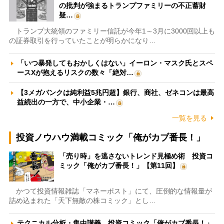
の批判が強まるトランプファミリーの不正蓄財
疑…
トランプ大統領のファミリー信託が今年1～3月に3000回以上も
の証券取引を行っていたことが明らかになり…
「いつ暴発してもおかしくはない」イーロン・マスク氏とスペ
ースXが抱えるリスクの数々「絶対…
【3メガバンクは純利益5兆円超】銀行、商社、ゼネコンは最高
益続出の一方で、中小企業・…
一覧を見る
投資ノウハウ満載コミック「俺がカブ番長！」
「売り時」を逃さないトレンド見極め術 投資コ
ミック「俺がカブ番長！」【第11回】
かつて投資情報雑誌「マネーポスト」にて、圧倒的な情報量が
詰め込まれた「天下無敵の株コミック」とし…
テクニカル分析・集中講義 投資コミック「俺がカブ番長！」