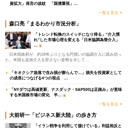
資拡大」発言の波紋 「国債重視」…
一覧を見る
森口亮「まるわかり市況分析」
「トレンド転換のスイッチになり得る」“介入慣
れ”した市場心理を変える「日米協調為替介入」
…
日米両政府が、約28年ぶりとなる円買いの協調介入に踏み切っ
た。米国も追加介入を辞さない姿勢を示して…
「キオクシア急落で含み損が膨らんで…」損失を投資家として
の成長につなげる4つの視点 …
「NYダウは高値更新、ナスダック・S&P500は足踏み」が意味
する米国株市場の変化 半…
一覧を見る
大前研一「ビジネス新大陸」の歩き方
「イラン戦争を利用して儲けている」利益相反と