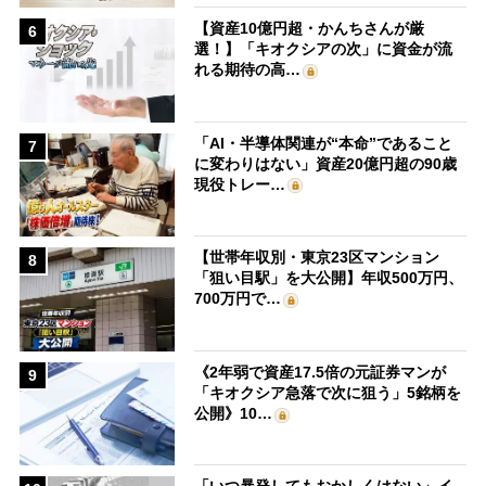
【資産10億円超・かんちさんが厳
6
選！】「キオクシアの次」に資金が流
れる期待の高…
「AI・半導体関連が“本命”であること
7
に変わりはない」資産20億円超の90歳
現役トレー…
【世帯年収別・東京23区マンション
8
「狙い目駅」を大公開】年収500万円、
700万円で…
《2年弱で資産17.5倍の元証券マンが
9
「キオクシア急落で次に狙う」5銘柄を
公開》10…