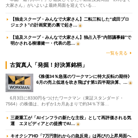
大家さん」がいよいよ最終局面を迎えている…
【独走スクープ・みんなで大家さん】二転三転した“成田プロ
ジェクト”の計画変更の裏で起き…
【追及スクープ・みんなで大家さん】独占入手“内部議事録”で
明かされる柳瀬健一・代表の思…
一覧を見る
古賀真人「発掘！好決算銘柄」
《株価34％急落のワークマンに特大反転の期待》
6月の売上低迷を吹き飛ばす第1四半期決算、…
6月3日に8330円をつけたワークマン（東証スタンダード・
7564）の株価は、わずか1カ月あまりで約34％下落…
三菱重工が「AIインフラの新たな主役」として再評価される気
運 エヌビディアとの提携でAI…
キオクシアHD「7万円割れからの急反発」は再びの上昇局面へ