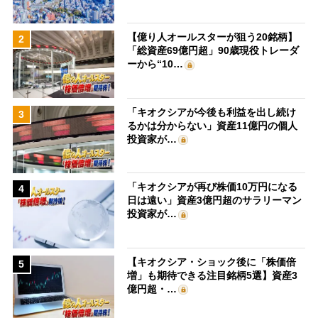
【億り人オールスターが狙う20銘柄】
2
「総資産69億円超」90歳現役トレーダ
ーから“10…
「キオクシアが今後も利益を出し続け
3
るかは分からない」資産11億円の個人
投資家が…
「キオクシアが再び株価10万円になる
4
日は遠い」資産3億円超のサラリーマン
投資家が…
【キオクシア・ショック後に「株価倍
5
増」も期待できる注目銘柄5選】資産3
億円超・…