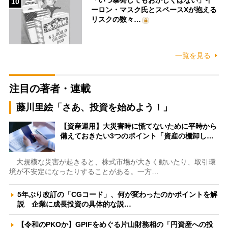
「いつ暴発してもおかしくはない」イ
10
ーロン・マスク氏とスペースXが抱える
リスクの数々…
一覧を見る
注目の著者・連載
藤川里絵「さあ、投資を始めよう！」
【資産運用】大災害時に慌てないために平時から
備えておきたい3つのポイント「資産の棚卸し…
大規模な災害が起きると、株式市場が大きく動いたり、取引環
境が不安定になったりすることがある。一方…
5年ぶり改訂の「CGコード」、何が変わったのかポイントを解
説 企業に成長投資の具体的な説…
【令和のPKOか】GPIFをめぐる片山財務相の「円資産への投