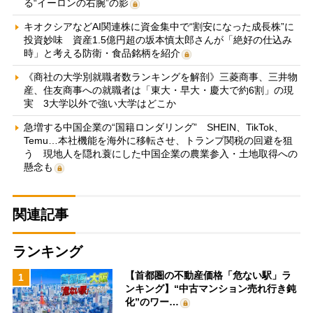
る“イーロンの右腕”の影
キオクシアなどAI関連株に資金集中で“割安になった成長株”に
投資妙味 資産1.5億円超の坂本慎太郎さんが「絶好の仕込み
時」と考える防衛・食品銘柄を紹介
《商社の大学別就職者数ランキングを解剖》三菱商事、三井物
産、住友商事への就職者は「東大・早大・慶大で約6割」の現
実 3大学以外で強い大学はどこか
急増する中国企業の“国籍ロンダリング” SHEIN、TikTok、
Temu…本社機能を海外に移転させ、トランプ関税の回避を狙
う 現地人を隠れ蓑にした中国企業の農業参入・土地取得への
懸念も
関連記事
ランキング
【首都圏の不動産価格「危ない駅」ラ
1
ンキング】“中古マンション売れ行き鈍
化”のワー…