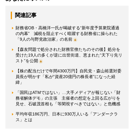
関連記事
財務省OB・高橋洋一氏が喝破する“新年度予算衆院通過
の内幕” 減税を阻止すべく暗躍する財務省に操られた
「9人の与野党政治家」の名前
【森友問題で処分された財務官僚たちのその後】処分を
受けた19人の多くが逆に出世街道、恵まれた“天下り先リ
スト”を公開
【株の配当だけで年間4300万円】自民党・森山裕選対委
員長が明かす「私が“資産20億円の株長者”になった経
緯」
「国民はATMではない」…大手メディアが報じない「財
務省解体デモ」の主張 主催者の想定を上回る広がりを
見せ、石破茂首相も「等閑視すべきではない」と危機感
平均年収186万円、日本に930万人いる「アンダークラ
ス」とは