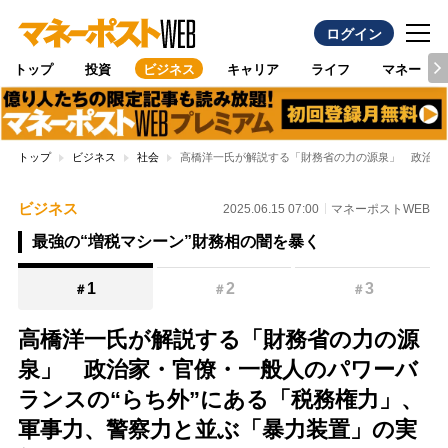
ログイン
トップ
投資
ビジネス
キャリア
ライフ
マネー
トップ
ビジネス
社会
高橋洋一氏が解説する「財務省の力の源泉」 政治家
ビジネス
2025.06.15 07:00
マネーポストWEB
最強の“増税マシーン”財務相の闇を暴く
1
2
3
＃
＃
＃
高橋洋一氏が解説する「財務省の力の源
泉」 政治家・官僚・一般人のパワーバ
ランスの“らち外”にある「税務権力」、
軍事力、警察力と並ぶ「暴力装置」の実