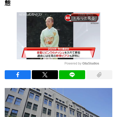
態
もっと見る
arrow_forward_ios
Powered by 
GliaStudios
Mute