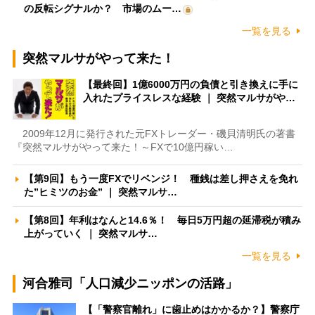
の反転シグナルか？ 市場のムー…
一覧を見る
突然マルサがやって来た！
【最終回】1億6000万円の負債と引き換えに手に
入れたプライスレスな経験 ｜ 突然マルサがや…
2009年12月に発行された元FXトレーダー・磯貝清明氏の著書
『突然マルサがやって来た！～FXで10億円稼い…
【第9回】もう一度FXでリベンジ！ 種銭は差し押さえを免れ
た”ヒミツのお金” ｜ 突然マルサ…
【第8回】年利はなんと14.6％！ 毎日5万円超の延滞税が積み
上がっていく ｜ 突然マルサ…
一覧を見る
河合雅司「人口減少ニッポンの活路」
【「警察官離れ」に歯止めはかかるか？】警察庁