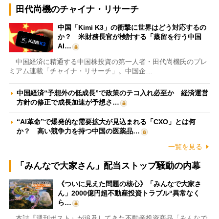
田代尚機のチャイナ・リサーチ
中国「Kimi K3」の衝撃に世界はどう対応するの
か？ 米財務長官が検討する「蒸留を行う中国
AI…
中国経済に精通する中国株投資の第一人者・田代尚機氏のプレ
ミアム連載「チャイナ・リサーチ」。中国企…
中国経済“予想外の低成長”で政策のテコ入れ必至か 経済運営
方針の修正で成長加速が予想さ…
“AI革命”で爆発的な需要拡大が見込まれる「CXO」とは何
か？ 高い競争力を持つ中国の医薬品…
一覧を見る
「みんなで大家さん」配当ストップ騒動の内幕
《ついに見えた問題の核心》「みんなで大家さ
ん」2000億円超不動産投資トラブル“異常なく
ら…
本誌『週刊ポスト』が追及してきた不動産投資商品「みんなで