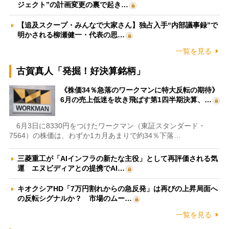
ジェクト”の計画変更の裏で起き…
【追及スクープ・みんなで大家さん】独占入手“内部議事録”で
明かされる柳瀬健一・代表の思…
一覧を見る
古賀真人「発掘！好決算銘柄」
《株価34％急落のワークマンに特大反転の期待》
6月の売上低迷を吹き飛ばす第1四半期決算、…
6月3日に8330円をつけたワークマン（東証スタンダード・
7564）の株価は、わずか1カ月あまりで約34％下落…
三菱重工が「AIインフラの新たな主役」として再評価される気
運 エヌビディアとの提携でAI…
キオクシアHD「7万円割れからの急反発」は再びの上昇局面へ
の反転シグナルか？ 市場のムー…
一覧を見る