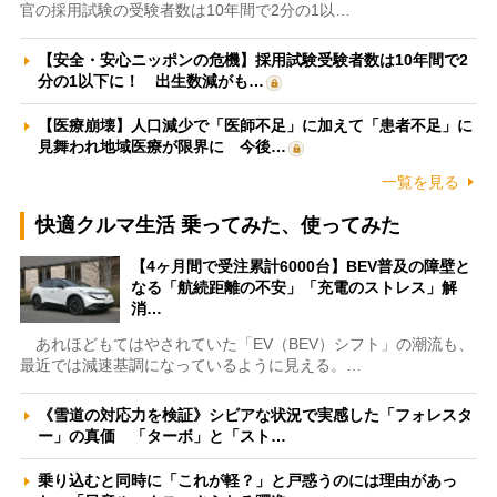
官の採用試験の受験者数は10年間で2分の1以…
【安全・安心ニッポンの危機】採用試験受験者数は10年間で2
分の1以下に！ 出生数減がも…
【医療崩壊】人口減少で「医師不足」に加えて「患者不足」に
見舞われ地域医療が限界に 今後…
一覧を見る
快適クルマ生活 乗ってみた、使ってみた
【4ヶ月間で受注累計6000台】BEV普及の障壁と
なる「航続距離の不安」「充電のストレス」解
消…
あれほどもてはやされていた「EV（BEV）シフト」の潮流も、
最近では減速基調になっているように見える。…
《雪道の対応力を検証》シビアな状況で実感した「フォレスタ
ー」の真価 「ターボ」と「スト…
乗り込むと同時に「これが軽？」と戸惑うのには理由があっ