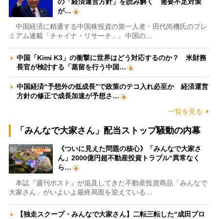
の「経済運営方針」を読み解く 需要不足対策
が…
中国経済に精通する中国株投資の第一人者・田代尚機氏のプレ
ミアム連載「チャイナ・リサーチ」。中国の…
中国「Kimi K3」の衝撃に世界はどう対応するのか？ 米財務
長官が検討する「蒸留を行う中国…
中国経済“予想外の低成長”で政策のテコ入れ必至か 経済運営
方針の修正で成長加速が予想さ…
一覧を見る
「みんなで大家さん」配当ストップ騒動の内幕
《ついに見えた問題の核心》「みんなで大家さ
ん」2000億円超不動産投資トラブル“異常なく
ら…
本誌『週刊ポスト』が追及してきた不動産投資商品「みんなで
大家さん」がいよいよ最終局面を迎えている…
【独走スクープ・みんなで大家さん】二転三転した“成田プロ