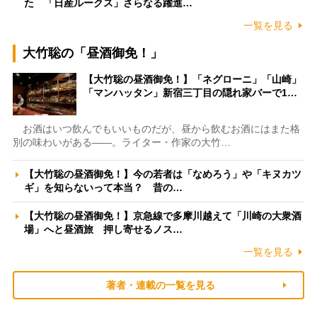
た 「日産ルークス」さらなる躍進…
一覧を見る
大竹聡の「昼酒御免！」
【大竹聡の昼酒御免！】「ネグローニ」「山崎」
「マンハッタン」新宿三丁目の隠れ家バーで1…
お酒はいつ飲んでもいいものだが、昼から飲むお酒にはまた格
別の味わいがある――。ライター・作家の大竹…
【大竹聡の昼酒御免！】今の若者は「なめろう」や「キヌカツ
ギ」を知らないって本当？ 昔の…
【大竹聡の昼酒御免！】京急線で多摩川越えて「川崎の大衆酒
場」へと昼酒旅 押し寄せるノス…
一覧を見る
著者・連載の一覧を見る