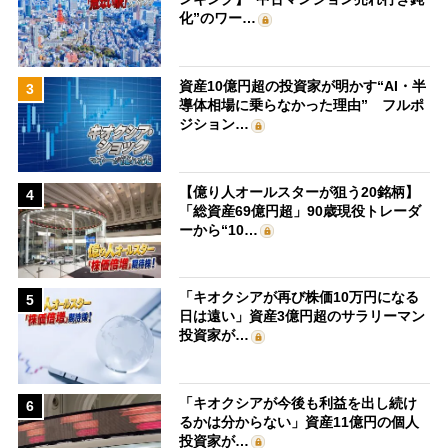
化”のワー…
資産10億円超の投資家が明かす“AI・半
3
導体相場に乗らなかった理由” フルポ
ジション…
【億り人オールスターが狙う20銘柄】
4
「総資産69億円超」90歳現役トレーダ
ーから“10…
「キオクシアが再び株価10万円になる
5
日は遠い」資産3億円超のサラリーマン
投資家が…
「キオクシアが今後も利益を出し続け
6
るかは分からない」資産11億円の個人
投資家が…