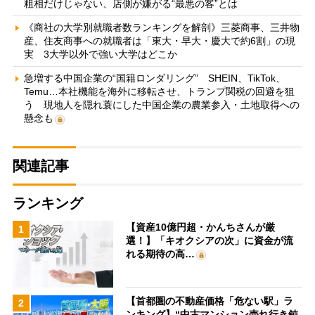
粗相だけじゃない、店側が嫌がる“最悪の客”とは
《商社の大学別就職者数ランキングを解剖》三菱商事、三井物
産、住友商事への就職者は「東大・早大・慶大で約6割」の現
実 3大学以外で強い大学はどこか
急増する中国企業の“国籍ロンダリング” SHEIN、TikTok、
Temu…本社機能を海外に移転させ、トランプ関税の回避を狙
う 現地人を隠れ蓑にした中国企業の農業参入・土地取得への
懸念も
関連記事
ランキング
【資産10億円超・かんちさんが厳
1
選！】「キオクシアの次」に資金が流
れる期待の高…
【首都圏の不動産価格「危ない駅」ラ
2
ンキング】“中古マンション売れ行き鈍