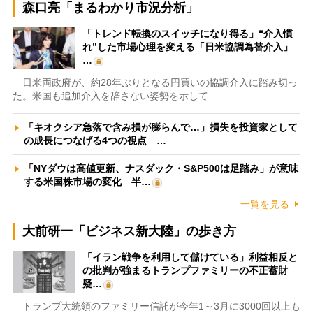
森口亮「まるわかり市況分析」
「トレンド転換のスイッチになり得る」“介入慣
れ”した市場心理を変える「日米協調為替介入」
…
日米両政府が、約28年ぶりとなる円買いの協調介入に踏み切っ
た。米国も追加介入を辞さない姿勢を示して…
「キオクシア急落で含み損が膨らんで…」損失を投資家として
の成長につなげる4つの視点 …
「NYダウは高値更新、ナスダック・S&P500は足踏み」が意味
する米国株市場の変化 半…
一覧を見る
大前研一「ビジネス新大陸」の歩き方
「イラン戦争を利用して儲けている」利益相反と
の批判が強まるトランプファミリーの不正蓄財
疑…
トランプ大統領のファミリー信託が今年1～3月に3000回以上も