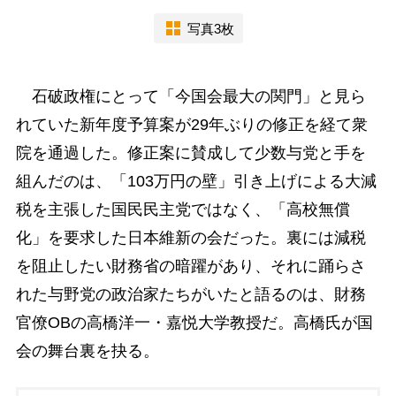
写真3枚
石破政権にとって「今国会最大の関門」と見ら
れていた新年度予算案が29年ぶりの修正を経て衆
院を通過した。修正案に賛成して少数与党と手を
組んだのは、「103万円の壁」引き上げによる大減
税を主張した国民民主党ではなく、「高校無償
化」を要求した日本維新の会だった。裏には減税
を阻止したい財務省の暗躍があり、それに踊らさ
れた与野党の政治家たちがいたと語るのは、財務
官僚OBの高橋洋一・嘉悦大学教授だ。高橋氏が国
会の舞台裏を抉る。