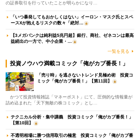
の証券取引を行っていたことが明らかになり…
「いつ暴発してもおかしくはない」イーロン・マスク氏とスペ
ースXが抱えるリスクの数々「絶対…
【3メガバンクは純利益5兆円超】銀行、商社、ゼネコンは最高
益続出の一方で、中小企業・…
一覧を見る
投資ノウハウ満載コミック「俺がカブ番長！」
「売り時」を逃さないトレンド見極め術 投資コ
ミック「俺がカブ番長！」【第11回】
かつて投資情報雑誌「マネーポスト」にて、圧倒的な情報量が
詰め込まれた「天下無敵の株コミック」とし…
テクニカル分析・集中講義 投資コミック「俺がカブ番長！」
【第10回】
不透明相場に勝つ信用取引の極意 投資コミック「俺がカブ番