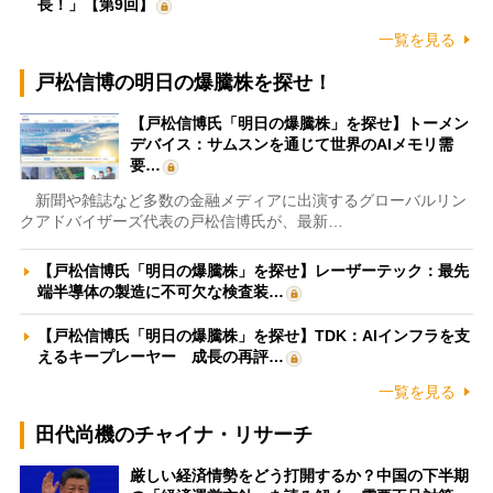
長！」【第9回】
一覧を見る
戸松信博の明日の爆騰株を探せ！
【戸松信博氏「明日の爆騰株」を探せ】トーメン
デバイス：サムスンを通じて世界のAIメモリ需
要…
新聞や雑誌など多数の金融メディアに出演するグローバルリン
クアドバイザーズ代表の戸松信博氏が、最新…
【戸松信博氏「明日の爆騰株」を探せ】レーザーテック：最先
端半導体の製造に不可欠な検査装…
【戸松信博氏「明日の爆騰株」を探せ】TDK：AIインフラを支
えるキープレーヤー 成長の再評…
一覧を見る
田代尚機のチャイナ・リサーチ
厳しい経済情勢をどう打開するか？中国の下半期