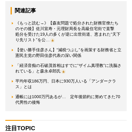
関連記事
《もっと読む→》【森友問題で処分された財務官僚たち
のその後】佐川宣寿・元理財局長を高級住宅街で直撃
処分を受けた19人の多くが逆に出世街道、恵まれた“天下
り先リスト”を公…
【使い勝手佳彦さん】“減税つぶし”を画策する財務省と立
憲民主党の野田佳彦代表の深い関係
「経済音痴の石破茂首相はすでに“ザイム真理教”に洗脳さ
れている」と森永卓郎氏
平均年収186万円、日本に930万人いる「アンダークラ
ス」とは
通帳には1000万円あるが… 定年後節約に努めてきた70
代男性の後悔
注目TOPIC