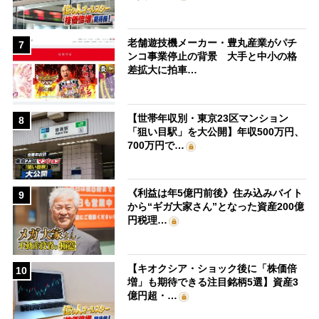
老舗遊技機メーカー・豊丸産業がパチ
7
ンコ事業停止の背景 大手と中小の格
差拡大に拍車…
【世帯年収別・東京23区マンション
8
「狙い目駅」を大公開】年収500万円、
700万円で…
《利益は年5億円前後》住み込みバイト
9
から“ギガ大家さん”となった資産200億
円税理…
【キオクシア・ショック後に「株価倍
10
増」も期待できる注目銘柄5選】資産3
億円超・…