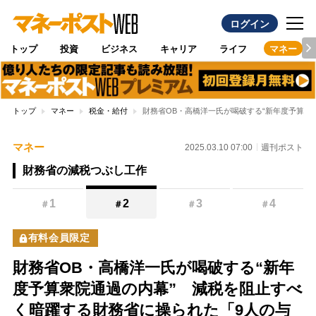
ログイン
トップ
投資
ビジネス
キャリア
ライフ
マネー
トップ
マネー
税金・給付
財務省OB・高橋洋一氏が喝破する“新年度予算衆
マネー
2025.03.10 07:00
週刊ポスト
財務省の減税つぶし工作
1
2
3
4
＃
＃
＃
＃
有料会員限定
財務省OB・高橋洋一氏が喝破する“新年
度予算衆院通過の内幕” 減税を阻止すべ
く暗躍する財務省に操られた「9人の与