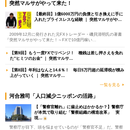
突然マルサがやって来た！
【最終回】1億6000万円の負債と引き換えに手に
入れたプライスレスな経験 ｜ 突然マルサがや…
2009年12月に発行された元FXトレーダー・磯貝清明氏の著書
『突然マルサがやって来た！～FXで10億円稼い…
【第9回】もう一度FXでリベンジ！ 種銭は差し押さえを免れ
た”ヒミツのお金” ｜ 突然マルサ…
【第8回】年利はなんと14.6％！ 毎日5万円超の延滞税が積み
上がっていく ｜ 突然マルサ…
一覧を見る
河合雅司「人口減少ニッポンの活路」
【「警察官離れ」に歯止めはかかるか？】警察庁
が本気で取り組む「警察組織の構造改革」 実
現…
警察庁が目下、頭を悩ませているのが「警察官不足」だ。警察