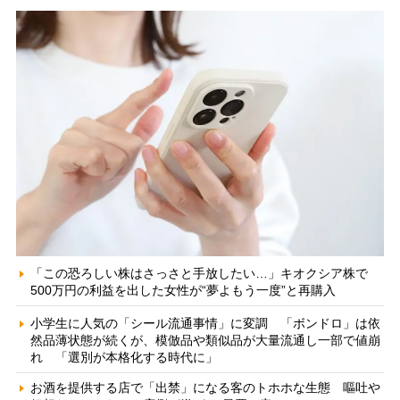
「この恐ろしい株はさっさと手放したい…」キオクシア株で
500万円の利益を出した女性が“夢よもう一度”と再購入
小学生に人気の「シール流通事情」に変調 「ボンドロ」は依
然品薄状態が続くが、模倣品や類似品が大量流通し一部で値崩
れ 「選別が本格化する時代に」
お酒を提供する店で「出禁」になる客のトホホな生態 嘔吐や