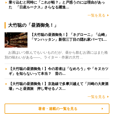
乗り込むと同時に「これが軽？」と戸惑うのには理由があっ
た 「日産ルークス」さらなる躍進…
一覧を見る
大竹聡の「昼酒御免！」
【大竹聡の昼酒御免！】「ネグローニ」「山崎」
「マンハッタン」新宿三丁目の隠れ家バーで1…
お酒はいつ飲んでもいいものだが、昼から飲むお酒にはまた格
別の味わいがある――。ライター・作家の大竹…
【大竹聡の昼酒御免！】今の若者は「なめろう」や「キヌカツ
ギ」を知らないって本当？ 昔の…
【大竹聡の昼酒御免！】京急線で多摩川越えて「川崎の大衆酒
場」へと昼酒旅 押し寄せるノス…
一覧を見る
著者・連載の一覧を見る