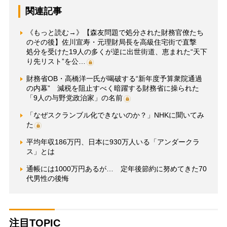
関連記事
《もっと読む→》【森友問題で処分された財務官僚たち
のその後】佐川宣寿・元理財局長を高級住宅街で直撃
処分を受けた19人の多くが逆に出世街道、恵まれた“天下
り先リスト”を公…
財務省OB・高橋洋一氏が喝破する“新年度予算衆院通過
の内幕” 減税を阻止すべく暗躍する財務省に操られた
「9人の与野党政治家」の名前
「なぜスクランブル化できないのか？」NHKに聞いてみ
た
平均年収186万円、日本に930万人いる「アンダークラ
ス」とは
通帳には1000万円あるが… 定年後節約に努めてきた70
代男性の後悔
注目TOPIC