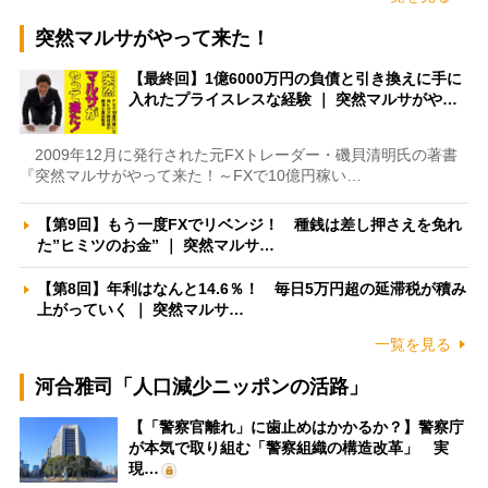
突然マルサがやって来た！
【最終回】1億6000万円の負債と引き換えに手に
入れたプライスレスな経験 ｜ 突然マルサがや…
2009年12月に発行された元FXトレーダー・磯貝清明氏の著書
『突然マルサがやって来た！～FXで10億円稼い…
【第9回】もう一度FXでリベンジ！ 種銭は差し押さえを免れ
た”ヒミツのお金” ｜ 突然マルサ…
【第8回】年利はなんと14.6％！ 毎日5万円超の延滞税が積み
上がっていく ｜ 突然マルサ…
一覧を見る
河合雅司「人口減少ニッポンの活路」
【「警察官離れ」に歯止めはかかるか？】警察庁
が本気で取り組む「警察組織の構造改革」 実
現…