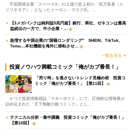
宇宙開発企業「スペースX」の上場で史上初の「兆万長者（ト
リリオネア）」となったイーロン・マスク氏。…
【3メガバンクは純利益5兆円超】銀行、商社、ゼネコンは最高
益続出の一方で、中小企業・…
急増する中国企業の“国籍ロンダリング” SHEIN、TikTok、
Temu…本社機能を海外に移転させ…
一覧を見る
投資ノウハウ満載コミック「俺がカブ番長！」
「売り時」を逃さないトレンド見極め術 投資コ
ミック「俺がカブ番長！」【第11回】
かつて投資情報雑誌「マネーポスト」にて、圧倒的な情報量が
詰め込まれた「天下無敵の株コミック」とし…
テクニカル分析・集中講義 投資コミック「俺がカブ番長！」
【第10回】