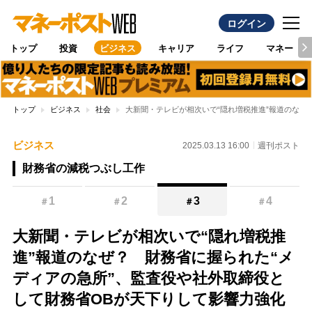
ログイン
トップ
投資
ビジネス
キャリア
ライフ
マネー
トップ
ビジネス
社会
大新聞・テレビが相次いで“隠れ増税推進”報道のなぜ
ビジネス
2025.03.13 16:00
週刊ポスト
財務省の減税つぶし工作
1
2
3
4
＃
＃
＃
＃
大新聞・テレビが相次いで“隠れ増税推
進”報道のなぜ？ 財務省に握られた“メ
ディアの急所”、監査役や社外取締役と
して財務省OBが天下りして影響力強化