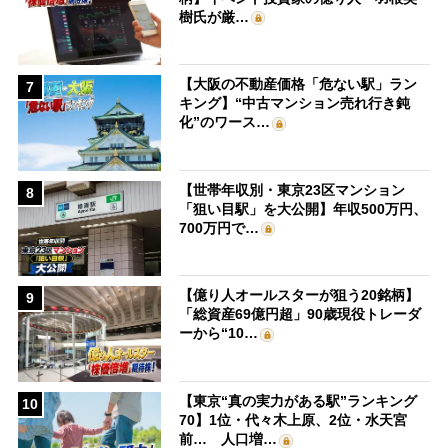
樹氏が厳…
【大阪の不動産価格「危ない駅」ラン
7
キング】“中古マンション売れ行き鈍
化”のワース…
【世帯年収別・東京23区マンション
8
「狙い目駅」を大公開】年収500万円、
700万円で…
【億り人オールスターが狙う20銘柄】
9
「総資産69億円超」90歳現役トレーダ
ーから“10…
【東京“真の実力がある駅”ランキング
10
70】1位・代々木上原、2位・水天宮
前… 人口増…