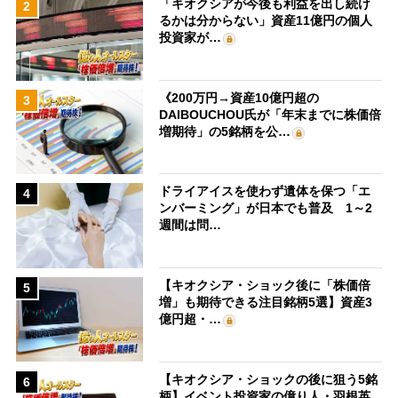
「キオクシアが今後も利益を出し続け
2
るかは分からない」資産11億円の個人
投資家が…
《200万円→資産10億円超の
3
DAIBOUCHOU氏が「年末までに株価倍
増期待」の5銘柄を公…
ドライアイスを使わず遺体を保つ「エ
4
ンバーミング」が日本でも普及 1～2
週間は問…
【キオクシア・ショック後に「株価倍
5
増」も期待できる注目銘柄5選】資産3
億円超・…
【キオクシア・ショックの後に狙う5銘
6
柄】イベント投資家の億り人・羽根英