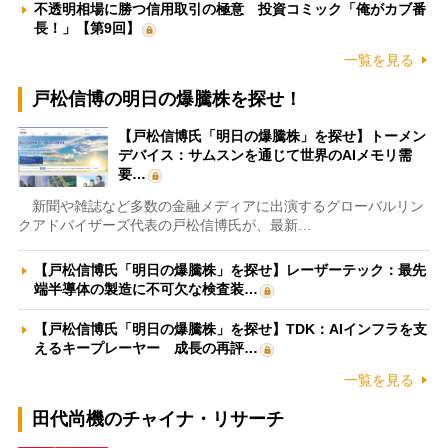
不透明相場に勝つ信用取引の極意 投資コミック「俺がカブ番
長！」【第9回】
一覧を見る
戸松信博の明日の爆騰株を探せ！
【戸松信博氏「明日の爆騰株」を探せ】トーメン
デバイス：サムスンを通じて世界のAIメモリ需
要…
新聞や雑誌など多数の金融メディアに出演するグローバルリン
クアドバイザーズ代表の戸松信博氏が、最新…
【戸松信博氏「明日の爆騰株」を探せ】レーザーテック：最先
端半導体の製造に不可欠な検査装…
【戸松信博氏「明日の爆騰株」を探せ】TDK：AIインフラを支
えるキープレーヤー 成長の再評…
一覧を見る
田代尚機のチャイナ・リサーチ