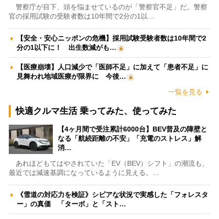
警察庁が目下、頭を悩ませているのが「警察官不足」だ。警察
官の採用試験の受験者数は10年間で2分の1以…
【安全・安心ニッポンの危機】採用試験受験者数は10年間で2
分の1以下に！ 出生数減がも…
【医療崩壊】人口減少で「医師不足」に加えて「患者不足」に
見舞われ地域医療が限界に 今後…
一覧を見る
快適クルマ生活 乗ってみた、使ってみた
【4ヶ月間で受注累計6000台】BEV普及の障壁と
なる「航続距離の不安」「充電のストレス」解
消…
あれほどもてはやされていた「EV（BEV）シフト」の潮流も、
最近では減速基調になっているように見える。…
《雪道の対応力を検証》シビアな状況で実感した「フォレスタ
ー」の真価 「ターボ」と「スト…