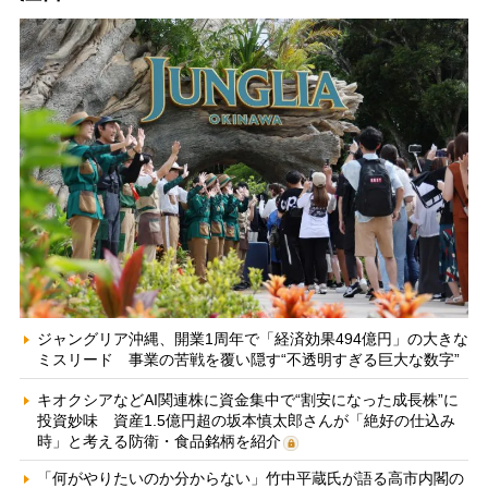
ジャングリア沖縄、開業1周年で「経済効果494億円」の大きな
ミスリード 事業の苦戦を覆い隠す“不透明すぎる巨大な数字”
キオクシアなどAI関連株に資金集中で“割安になった成長株”に
投資妙味 資産1.5億円超の坂本慎太郎さんが「絶好の仕込み
時」と考える防衛・食品銘柄を紹介
「何がやりたいのか分からない」竹中平蔵氏が語る高市内閣の