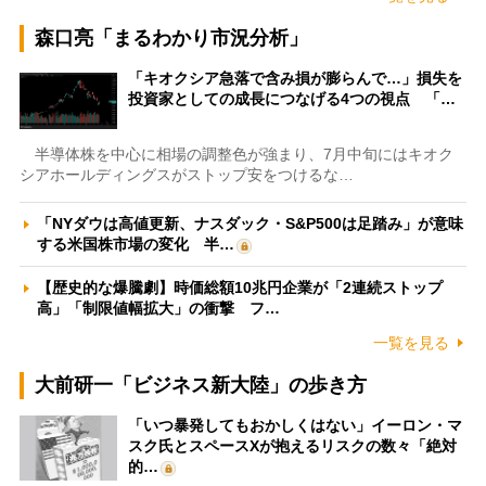
森口亮「まるわかり市況分析」
「キオクシア急落で含み損が膨らんで…」損失を
投資家としての成長につなげる4つの視点 「…
半導体株を中心に相場の調整色が強まり、7月中旬にはキオク
シアホールディングスがストップ安をつけるな…
「NYダウは高値更新、ナスダック・S&P500は足踏み」が意味
する米国株市場の変化 半…
【歴史的な爆騰劇】時価総額10兆円企業が「2連続ストップ
高」「制限値幅拡大」の衝撃 フ…
一覧を見る
大前研一「ビジネス新大陸」の歩き方
「いつ暴発してもおかしくはない」イーロン・マ
スク氏とスペースXが抱えるリスクの数々「絶対
的…