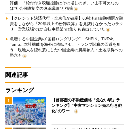
評価 「給付付き税額控除はその場しのぎ」いま不可欠なの
は“社会保障制度の改革議論”と指摘
【クレジット決済代行・全東信が破産】63社もの金融機関が融
資をしながら「20年以上の粉飾決算」を見抜けなかったカラク
リ 営業現場では“自転車操業”の焦りも表出していた
急増する中国企業の“国籍ロンダリング” SHEIN、TikTok、
Temu…本社機能を海外に移転させ、トランプ関税の回避を狙
う 現地人を隠れ蓑にした中国企業の農業参入・土地取得への
懸念も
関連記事
ランキング
【首都圏の不動産価格「危ない駅」ラ
1
ンキング】“中古マンション売れ行き鈍
化”のワー…