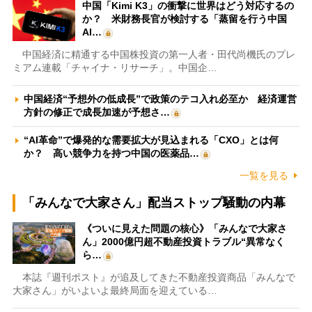
中国「Kimi K3」の衝撃に世界はどう対応するの
か？ 米財務長官が検討する「蒸留を行う中国
AI…
中国経済に精通する中国株投資の第一人者・田代尚機氏のプレ
ミアム連載「チャイナ・リサーチ」。中国企…
中国経済“予想外の低成長”で政策のテコ入れ必至か 経済運営
方針の修正で成長加速が予想さ…
“AI革命”で爆発的な需要拡大が見込まれる「CXO」とは何
か？ 高い競争力を持つ中国の医薬品…
一覧を見る
「みんなで大家さん」配当ストップ騒動の内幕
《ついに見えた問題の核心》「みんなで大家さ
ん」2000億円超不動産投資トラブル“異常なく
ら…
本誌『週刊ポスト』が追及してきた不動産投資商品「みんなで
大家さん」がいよいよ最終局面を迎えている…