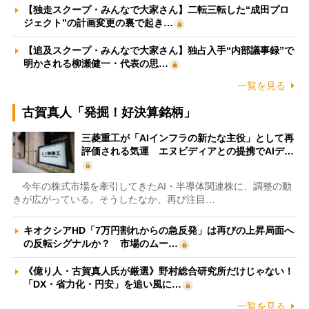
【独走スクープ・みんなで大家さん】二転三転した“成田プロ
ジェクト”の計画変更の裏で起き…
【追及スクープ・みんなで大家さん】独占入手“内部議事録”で
明かされる柳瀬健一・代表の思…
一覧を見る
古賀真人「発掘！好決算銘柄」
三菱重工が「AIインフラの新たな主役」として再
評価される気運 エヌビディアとの提携でAIデ…
今年の株式市場を牽引してきたAI・半導体関連株に、調整の動
きが広がっている。そうしたなか、再び注目…
キオクシアHD「7万円割れからの急反発」は再びの上昇局面へ
の反転シグナルか？ 市場のムー…
《億り人・古賀真人氏が厳選》野村総合研究所だけじゃない！
「DX・省力化・円安」を追い風に…
一覧を見る