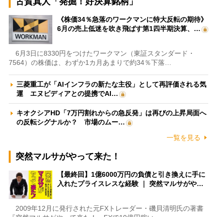
古賀真人「発掘！好決算銘柄」
《株価34％急落のワークマンに特大反転の期待》
6月の売上低迷を吹き飛ばす第1四半期決算、…
6月3日に8330円をつけたワークマン（東証スタンダード・
7564）の株価は、わずか1カ月あまりで約34％下落…
三菱重工が「AIインフラの新たな主役」として再評価される気
運 エヌビディアとの提携でAI…
キオクシアHD「7万円割れからの急反発」は再びの上昇局面へ
の反転シグナルか？ 市場のムー…
一覧を見る
突然マルサがやって来た！
【最終回】1億6000万円の負債と引き換えに手に
入れたプライスレスな経験 ｜ 突然マルサがや…
2009年12月に発行された元FXトレーダー・磯貝清明氏の著書