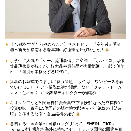
【75歳をすぎたらやめること】ベストセラー『定年後』著者・
楠木新氏が指南する老年期の好循環を呼び込む方法
小学生に人気の「シール流通事情」に変調 「ボンドロ」は依
然品薄状態が続くが、模倣品や類似品が大量流通し一部で値崩
れ 「選別が本格化する時代に」
猛暑のお葬式で悩ましい“喪服問題” 女性は「ワンピースを着
ていけばOK」という俗説に潜む誤解、なぜ「ジャケット」が
マストなのか？《1級葬祭ディレクターが解説》
キオクシアなどAI関連株に資金集中で“割安になった成長株”に
投資妙味 資産1.5億円超の坂本慎太郎さんが「絶好の仕込み
時」と考える防衛・食品銘柄を紹介
急増する中国企業の“国籍ロンダリング” SHEIN、TikTok、
Temu…本社機能を海外に移転させ、トランプ関税の回避を狙