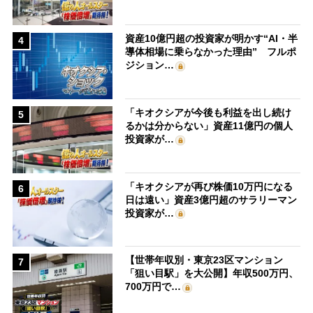
資産10億円超の投資家が明かす“AI・半
4
導体相場に乗らなかった理由” フルポ
ジション…
「キオクシアが今後も利益を出し続け
5
るかは分からない」資産11億円の個人
投資家が…
「キオクシアが再び株価10万円になる
6
日は遠い」資産3億円超のサラリーマン
投資家が…
【世帯年収別・東京23区マンション
7
「狙い目駅」を大公開】年収500万円、
700万円で…