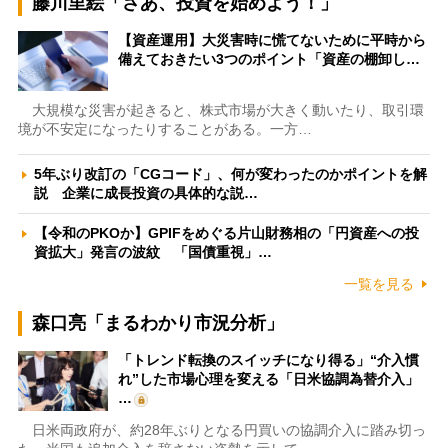
藤川里絵「さあ、投資を始めよう！」
【資産運用】大災害時に慌てないために平時から
備えておきたい3つのポイント「資産の棚卸し…
大規模な災害が起きると、株式市場が大きく動いたり、取引環
境が不安定になったりすることがある。一方…
5年ぶり改訂の「CGコード」、何が変わったのかポイントを解
説 企業に成長投資の具体的な説…
【令和のPKOか】GPIFをめぐる片山財務相の「円資産への投
資拡大」発言の波紋 「国債重視」…
一覧を見る
森口亮「まるわかり市況分析」
「トレンド転換のスイッチになり得る」“介入慣
れ”した市場心理を変える「日米協調為替介入」
…
日米両政府が、約28年ぶりとなる円買いの協調介入に踏み切っ