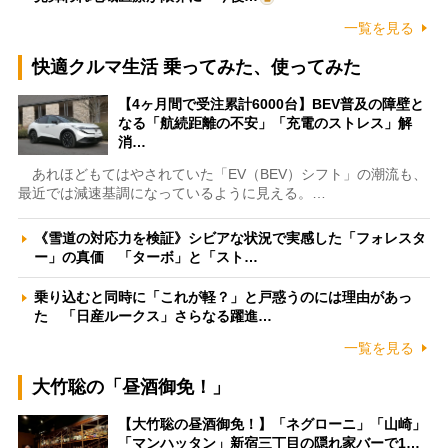
一覧を見る
快適クルマ生活 乗ってみた、使ってみた
【4ヶ月間で受注累計6000台】BEV普及の障壁と
なる「航続距離の不安」「充電のストレス」解
消…
あれほどもてはやされていた「EV（BEV）シフト」の潮流も、
最近では減速基調になっているように見える。…
《雪道の対応力を検証》シビアな状況で実感した「フォレスタ
ー」の真価 「ターボ」と「スト…
乗り込むと同時に「これが軽？」と戸惑うのには理由があっ
た 「日産ルークス」さらなる躍進…
一覧を見る
大竹聡の「昼酒御免！」
【大竹聡の昼酒御免！】「ネグローニ」「山崎」
「マンハッタン」新宿三丁目の隠れ家バーで1…