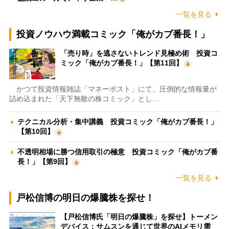
一覧を見る
投資ノウハウ満載コミック「俺がカブ番長！」
「売り時」を逃さないトレンド見極め術 投資コ
ミック「俺がカブ番長！」【第11回】
かつて投資情報雑誌「マネーポスト」にて、圧倒的な情報量が
詰め込まれた「天下無敵の株コミック」とし…
テクニカル分析・集中講義 投資コミック「俺がカブ番長！」
【第10回】
不透明相場に勝つ信用取引の極意 投資コミック「俺がカブ番
長！」【第9回】
一覧を見る
戸松信博の明日の爆騰株を探せ！
【戸松信博氏「明日の爆騰株」を探せ】トーメン
デバイス：サムスンを通じて世界のAIメモリ需