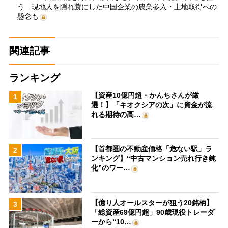
う 現地人を隠れ蓑にした中国企業の農業参入・土地取得への
懸念も
関連記事
ランキング
【資産10億円超・かんちさんが厳
1
選！】「キオクシアの次」に資金が流
れる期待の高…
【首都圏の不動産価格「危ない駅」ラ
2
ンキング】“中古マンション売れ行き鈍
化”のワー…
【億り人オールスターが狙う20銘柄】
3
「総資産69億円超」90歳現役トレーダ
ーから“10…