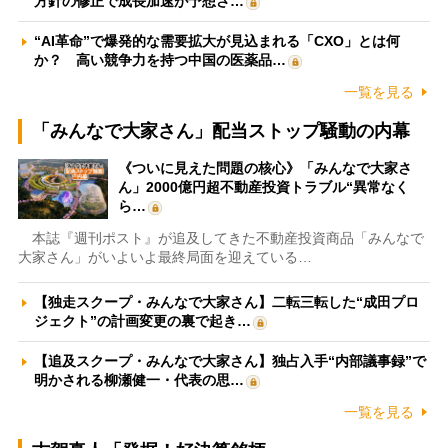
方針の修正で成長加速が予想さ…
“AI革命”で爆発的な需要拡大が見込まれる「CXO」とは何
か？ 高い競争力を持つ中国の医薬品…
一覧を見る
「みんなで大家さん」配当ストップ騒動の内幕
《ついに見えた問題の核心》「みんなで大家さ
ん」2000億円超不動産投資トラブル“異常なく
ら…
本誌『週刊ポスト』が追及してきた不動産投資商品「みんなで
大家さん」がいよいよ最終局面を迎えている…
【独走スクープ・みんなで大家さん】二転三転した“成田プロ
ジェクト”の計画変更の裏で起き…
【追及スクープ・みんなで大家さん】独占入手“内部議事録”で
明かされる柳瀬健一・代表の思…
一覧を見る