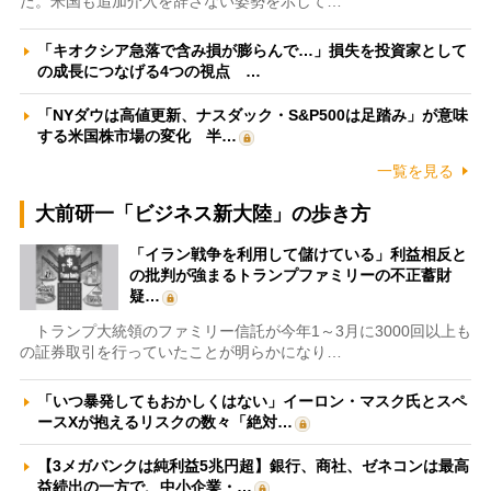
た。米国も追加介入を辞さない姿勢を示して…
「キオクシア急落で含み損が膨らんで…」損失を投資家として
の成長につなげる4つの視点 …
「NYダウは高値更新、ナスダック・S&P500は足踏み」が意味
する米国株市場の変化 半…
一覧を見る
大前研一「ビジネス新大陸」の歩き方
「イラン戦争を利用して儲けている」利益相反と
の批判が強まるトランプファミリーの不正蓄財
疑…
トランプ大統領のファミリー信託が今年1～3月に3000回以上も
の証券取引を行っていたことが明らかになり…
「いつ暴発してもおかしくはない」イーロン・マスク氏とスペ
ースXが抱えるリスクの数々「絶対…
【3メガバンクは純利益5兆円超】銀行、商社、ゼネコンは最高
益続出の一方で、中小企業・…