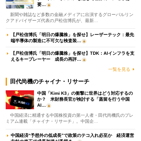
要…
新聞や雑誌など多数の金融メディアに出演するグローバルリン
クアドバイザーズ代表の戸松信博氏が、最新…
【戸松信博氏「明日の爆騰株」を探せ】レーザーテック：最先
端半導体の製造に不可欠な検査装…
【戸松信博氏「明日の爆騰株」を探せ】TDK：AIインフラを支
えるキープレーヤー 成長の再評…
一覧を見る
田代尚機のチャイナ・リサーチ
中国「Kimi K3」の衝撃に世界はどう対応するの
か？ 米財務長官が検討する「蒸留を行う中国
AI…
中国経済に精通する中国株投資の第一人者・田代尚機氏のプレ
ミアム連載「チャイナ・リサーチ」。中国企…
中国経済“予想外の低成長”で政策のテコ入れ必至か 経済運営