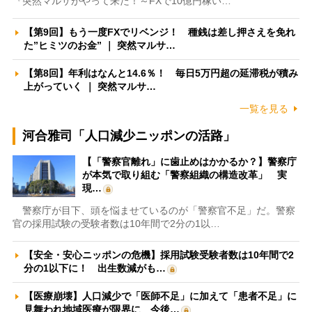
『突然マルサがやって来た！～FXで10億円稼い…
【第9回】もう一度FXでリベンジ！ 種銭は差し押さえを免れ
た”ヒミツのお金” ｜ 突然マルサ…
【第8回】年利はなんと14.6％！ 毎日5万円超の延滞税が積み
上がっていく ｜ 突然マルサ…
一覧を見る
河合雅司「人口減少ニッポンの活路」
【「警察官離れ」に歯止めはかかるか？】警察庁
が本気で取り組む「警察組織の構造改革」 実
現…
警察庁が目下、頭を悩ませているのが「警察官不足」だ。警察
官の採用試験の受験者数は10年間で2分の1以…
【安全・安心ニッポンの危機】採用試験受験者数は10年間で2
分の1以下に！ 出生数減がも…
【医療崩壊】人口減少で「医師不足」に加えて「患者不足」に
見舞われ地域医療が限界に 今後…