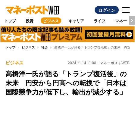
ログイン
トップ
投資
ビジネス
キャリア
ライフ
マネー
トップ
ビジネス
社会
高橋洋一氏が語る「トランプ復活後」の未来 円安か
ビジネス
2024.11.14 11:00
マネーポストWEB
高橋洋一氏が語る「トランプ復活後」の
未来 円安から円高への転換で「日本は
国際競争力が低下し、輸出が減少する」
Loaded
:
100.00%
/
Unmute