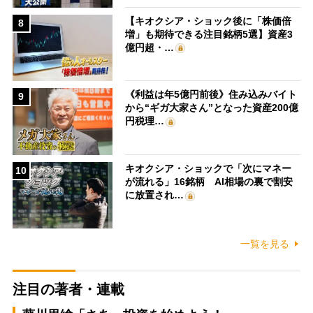
【キオクシア・ショック後に「株価倍
8
増」も期待できる注目銘柄5選】資産3
億円超・…
《利益は年5億円前後》住み込みバイト
9
から“ギガ大家さん”となった資産200億
円税理…
キオクシア・ショックで「次にマネー
10
が流れる」16銘柄 AI相場の裏で割安
に放置され…
一覧を見る
注目の著者・連載