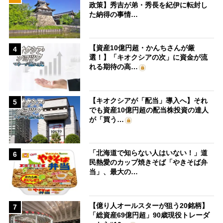
政策】秀吉が弟・秀長を紀伊に転封し
た納得の事情…
【資産10億円超・かんちさんが厳
4
選！】「キオクシアの次」に資金が流
れる期待の高…
【キオクシアが「配当」導入へ】それ
5
でも資産10億円超の配当株投資の達人
が「買う…
「北海道で知らない人はいない！」道
6
民熱愛のカップ焼きそば「やきそば弁
当」、最大の…
【億り人オールスターが狙う20銘柄】
7
「総資産69億円超」90歳現役トレーダ