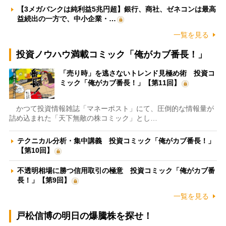
【3メガバンクは純利益5兆円超】銀行、商社、ゼネコンは最高
益続出の一方で、中小企業・…
一覧を見る
投資ノウハウ満載コミック「俺がカブ番長！」
「売り時」を逃さないトレンド見極め術 投資コ
ミック「俺がカブ番長！」【第11回】
かつて投資情報雑誌「マネーポスト」にて、圧倒的な情報量が
詰め込まれた「天下無敵の株コミック」とし…
テクニカル分析・集中講義 投資コミック「俺がカブ番長！」
【第10回】
不透明相場に勝つ信用取引の極意 投資コミック「俺がカブ番
長！」【第9回】
一覧を見る
戸松信博の明日の爆騰株を探せ！