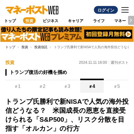
ログイン
トップ
投資
ビジネス
キャリア
ライフ
マネー
トップ
投資
投資信託
トランプ氏勝利で新NISAで人気の海外投信どうなる
投資
2024.11.11 16:00
週刊ポスト
トランプ復活の好機を掴め
1
2
3
4
5
＃
＃
＃
＃
＃
トランプ氏勝利で新NISAで人気の海外投
信どうなる？ 米国成長の恩恵を直接受
けられる「S&P500」、リスク分散を目
指す「オルカン」の行方