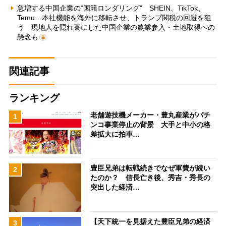
急増する中国企業の“国籍ロンダリング” SHEIN、TikTok、
Temu…本社機能を海外に移転させ、トランプ関税の回避を狙
う 現地人を隠れ蓑にした中国企業の農業参入・土地取得への
懸念も
関連記事
ランキング
老舗遊技機メーカー・豊丸産業がパチ
1
ンコ事業停止の背景 大手と中小の格
差拡大に拍車…
豊臣兄弟は転戦続きでなぜ軍費が続い
2
たのか？ 信長亡き後、秀吉・秀長の
突出した経済…
【天下統一を見据えた豊臣兄弟の経済
3