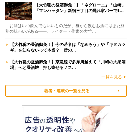
【大竹聡の昼酒御免！】「ネグローニ」「山崎」
「マンハッタン」新宿三丁目の隠れ家バーで1…
お酒はいつ飲んでもいいものだが、昼から飲むお酒にはまた格
別の味わいがある――。ライター・作家の大竹…
【大竹聡の昼酒御免！】今の若者は「なめろう」や「キヌカツ
ギ」を知らないって本当？ 昔の…
【大竹聡の昼酒御免！】京急線で多摩川越えて「川崎の大衆酒
場」へと昼酒旅 押し寄せるノス…
一覧を見る
著者・連載の一覧を見る