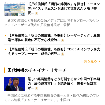
【戸松信博氏「明日の爆騰株」を探せ】トーメン
デバイス：サムスンを通じて世界のAIメモリ需
要…
新聞や雑誌など多数の金融メディアに出演するグローバルリン
クアドバイザーズ代表の戸松信博氏が、最新…
【戸松信博氏「明日の爆騰株」を探せ】レーザーテック：最先
端半導体の製造に不可欠な検査装…
【戸松信博氏「明日の爆騰株」を探せ】TDK：AIインフラを支
えるキープレーヤー 成長の再評…
一覧を見る
田代尚機のチャイナ・リサーチ
厳しい経済情勢をどう打開するか？中国の下半期
の「経済運営方針」を読み解く 需要不足対策
が…
中国経済に精通する中国株投資の第一人者・田代尚機氏のプレ
ミアム連載「チャイナ・リサーチ」。中国の…