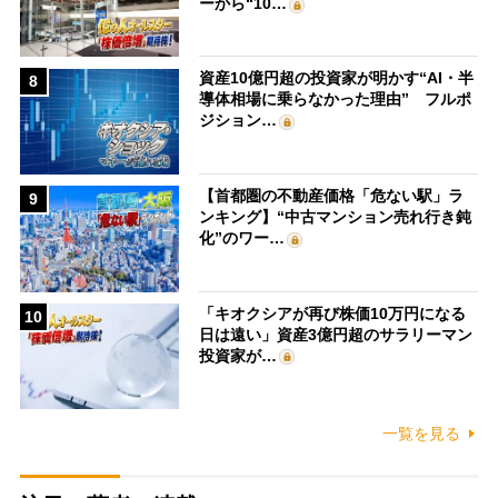
ーから“10…
資産10億円超の投資家が明かす“AI・半
8
導体相場に乗らなかった理由” フルポ
ジション…
【首都圏の不動産価格「危ない駅」ラ
9
ンキング】“中古マンション売れ行き鈍
化”のワー…
「キオクシアが再び株価10万円になる
10
日は遠い」資産3億円超のサラリーマン
投資家が…
一覧を見る