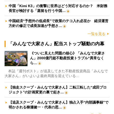
中国「Kimi K3」の衝撃に世界はどう対応するのか？ 米財務
長官が検討する「蒸留を行う中国…
中国経済“予想外の低成長”で政策のテコ入れ必至か 経済運営
方針の修正で成長加速が予想さ…
一覧を見る
「みんなで大家さん」配当ストップ騒動の内幕
《ついに見えた問題の核心》「みんなで大家さ
ん」2000億円超不動産投資トラブル“異常なく
ら…
本誌『週刊ポスト』が追及してきた不動産投資商品「みんなで
大家さん」がいよいよ最終局面を迎えている…
【独走スクープ・みんなで大家さん】二転三転した“成田プロ
ジェクト”の計画変更の裏で起き…
【追及スクープ・みんなで大家さん】独占入手“内部議事録”で
明かされる柳瀬健一・代表の思…