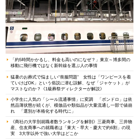
「約5時間かかるし、料金も高いのになぜ？」東京～博多間の
移動に飛行機ではなく新幹線を選ぶ人の事情
猛暑のお葬式で悩ましい“喪服問題” 女性は「ワンピースを着
ていけばOK」という俗説に潜む誤解、なぜ「ジャケット」が
マストなのか？《1級葬祭ディレクターが解説》
小学生に人気の「シール流通事情」に変調 「ボンドロ」は依
然品薄状態が続くが、模倣品や類似品が大量流通し一部で値崩
れ 「選別が本格化する時代に」
《商社の大学別就職者数ランキングを解剖》三菱商事、三井物
産、住友商事への就職者は「東大・早大・慶大で約6割」の現
実 3大学以外で強い大学はどこか