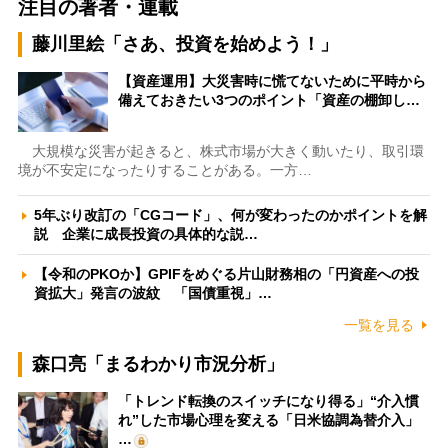
注目の著者・連載
藤川里絵「さあ、投資を始めよう！」
【資産運用】大災害時に慌てないために平時から
備えておきたい3つのポイント「資産の棚卸し…
大規模な災害が起きると、株式市場が大きく動いたり、取引環
境が不安定になったりすることがある。一方…
5年ぶり改訂の「CGコード」、何が変わったのかポイントを解
説 企業に成長投資の具体的な説…
【令和のPKOか】GPIFをめぐる片山財務相の「円資産への投
資拡大」発言の波紋 「国債重視」…
一覧を見る
森口亮「まるわかり市況分析」
「トレンド転換のスイッチになり得る」“介入慣
れ”した市場心理を変える「日米協調為替介入」
…