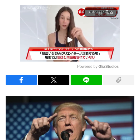
もっと見る
arrow_forward_ios
Powered by 
GliaStudios
Mute