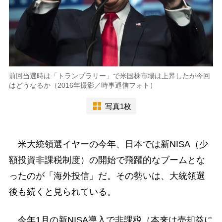
前回当選時は「トランプラリー」で米国株市場は上昇したが今回
はどうなるか（2016年撮影／時事通信フォト）
写真1枚
米大統領選イヤーの今年、日本では新NISA（少
額投資非課税制度）の開始で飛躍的なブームとな
ったのが「海外投信」だ。その勢いは、大統領選
後も続くと見られている。
今年1月の新NISA導入で非課税（本来は売却益に