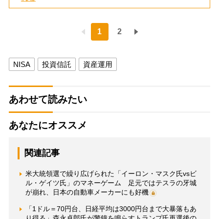
1
2
NISA
投資信託
資産運用
あわせて読みたい
あなたにオススメ
関連記事
米大統領選で繰り広げられた「イーロン・マスク氏vsビ
ル・ゲイツ氏」のマネーゲーム 足元ではテスラの牙城
が崩れ、日本の自動車メーカーにも好機
「1ドル＝70円台、日経平均は3000円台まで大暴落もあ
り得る」森永卓郎氏が警鐘を鳴らすトランプ氏再選後の