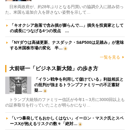
日米両政府が、約28年ぶりとなる円買いの協調介入に踏み切っ
た。米国も追加介入を辞さない姿勢を示して…
「キオクシア急落で含み損が膨らんで…」損失を投資家として
の成長につなげる4つの視点 …
「NYダウは高値更新、ナスダック・S&P500は足踏み」が意味
する米国株市場の変化 半…
一覧を見る
大前研一「ビジネス新大陸」の歩き方
「イラン戦争を利用して儲けている」利益相反と
の批判が強まるトランプファミリーの不正蓄財
疑…
トランプ大統領のファミリー信託が今年1～3月に3000回以上も
の証券取引を行っていたことが明らかになり…
「いつ暴発してもおかしくはない」イーロン・マスク氏とスペ
ースXが抱えるリスクの数々「絶対…