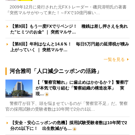
2009年12月に発行された元FXトレーダー・磯貝清明氏の著書
『突然マルサがやって来た！～FXで10億円稼い…
【第9回】もう一度FXでリベンジ！ 種銭は差し押さえを免れ
た”ヒミツのお金” ｜ 突然マルサ…
【第8回】年利はなんと14.6％！ 毎日5万円超の延滞税が積み
上がっていく ｜ 突然マルサ…
一覧を見る
河合雅司「人口減少ニッポンの活路」
【「警察官離れ」に歯止めはかかるか？】警察庁
が本気で取り組む「警察組織の構造改革」 実
現…
警察庁が目下、頭を悩ませているのが「警察官不足」だ。警察
官の採用試験の受験者数は10年間で2分の1以…
【安全・安心ニッポンの危機】採用試験受験者数は10年間で2
分の1以下に！ 出生数減がも…