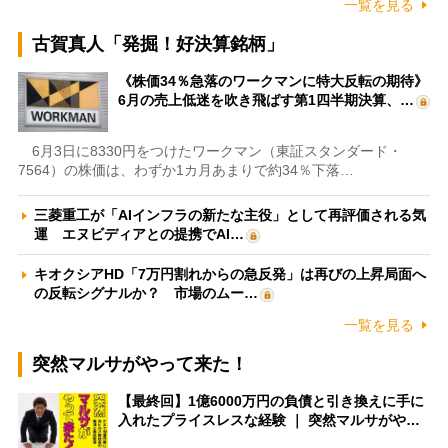
一覧を見る
古賀真人「発掘！好決算銘柄」
《株価34％急落のワークマンに特大反転の期待》
6月の売上低迷を吹き飛ばす第1四半期決算、…
6月3日に8330円をつけたワークマン（東証スタンダード・
7564）の株価は、わずか1カ月あまりで約34％下落…
三菱重工が「AIインフラの新たな主役」として再評価される気
運 エヌビディアとの提携でAI…
キオクシアHD「7万円割れからの急反発」は再びの上昇局面へ
の反転シグナルか？ 市場のムー…
一覧を見る
突然マルサがやって来た！
【最終回】1億6000万円の負債と引き換えに手に
入れたプライスレスな経験 ｜ 突然マルサがや…