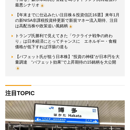
最悪シナリオ
【年末までに仕込みたい注目株＆投資信託16選】来年1月
の新NISA非課税投資枠更新で新規マネー流入期待、注目
は高配当株や政策追い風銘柄
トランプ氏勝利で見えてきた「ウクライナ戦争の終わ
り」は日本経済にとってチャンスに エネルギー・食糧
価格が低下すれば浮揚の道も
【バフェット氏が狙う日本株】“投資の神様”が日本円を大
量調達 “バフェット効果”で上昇期待の15銘柄を大公開
注目TOPIC