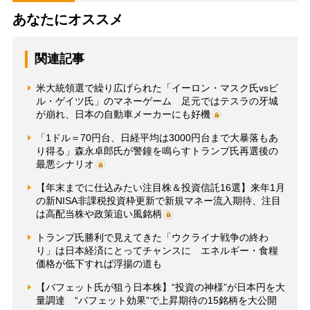
あなたにオススメ
関連記事
米大統領選で繰り広げられた「イーロン・マスク氏vsビ
ル・ゲイツ氏」のマネーゲーム 足元ではテスラの牙城
が崩れ、日本の自動車メーカーにも好機
「1ドル＝70円台、日経平均は3000円台まで大暴落もあ
り得る」森永卓郎氏が警鐘を鳴らすトランプ氏再選後の
最悪シナリオ
【年末までに仕込みたい注目株＆投資信託16選】来年1月
の新NISA非課税投資枠更新で新規マネー流入期待、注目
は高配当株や政策追い風銘柄
トランプ氏勝利で見えてきた「ウクライナ戦争の終わ
り」は日本経済にとってチャンスに エネルギー・食糧
価格が低下すれば浮揚の道も
【バフェット氏が狙う日本株】“投資の神様”が日本円を大
量調達 “バフェット効果”で上昇期待の15銘柄を大公開