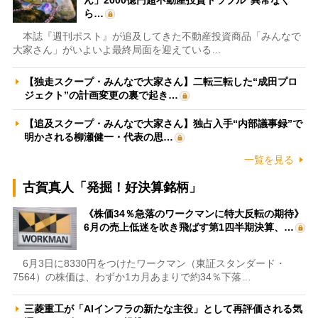
ら…
本誌『週刊ポスト』が追及してきた不動産投資商品「みんなで
大家さん」がいよいよ最終局面を迎えている…
【独走スクープ・みんなで大家さん】二転三転した“成田プロ
ジェクト”の計画変更の裏で起き…
【追及スクープ・みんなで大家さん】独占入手“内部議事録”で
明かされる柳瀬健一・代表の思…
一覧を見る
古賀真人「発掘！好決算銘柄」
《株価34％急落のワークマンに特大反転の期待》
6月の売上低迷を吹き飛ばす第1四半期決算、…
6月3日に8330円をつけたワークマン（東証スタンダード・
7564）の株価は、わずか1カ月あまりで約34％下落…
三菱重工が「AIインフラの新たな主役」として再評価される気