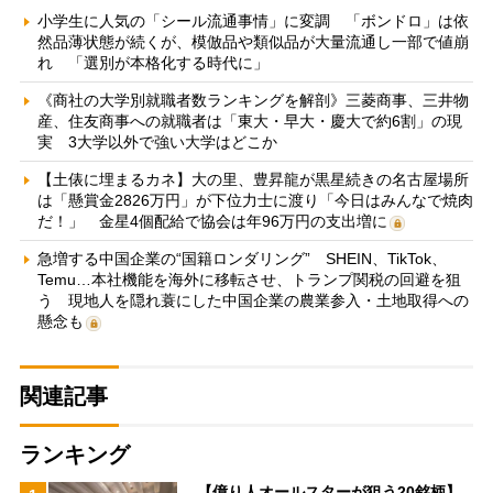
小学生に人気の「シール流通事情」に変調 「ボンドロ」は依
然品薄状態が続くが、模倣品や類似品が大量流通し一部で値崩
れ 「選別が本格化する時代に」
《商社の大学別就職者数ランキングを解剖》三菱商事、三井物
産、住友商事への就職者は「東大・早大・慶大で約6割」の現
実 3大学以外で強い大学はどこか
【土俵に埋まるカネ】大の里、豊昇龍が黒星続きの名古屋場所
は「懸賞金2826万円」が下位力士に渡り「今日はみんなで焼肉
だ！」 金星4個配給で協会は年96万円の支出増に
急増する中国企業の“国籍ロンダリング” SHEIN、TikTok、
Temu…本社機能を海外に移転させ、トランプ関税の回避を狙
う 現地人を隠れ蓑にした中国企業の農業参入・土地取得への
懸念も
関連記事
ランキング
【億り人オールスターが狙う20銘柄】