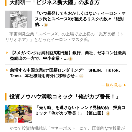
大前研一「ビジネス新大陸」の歩き方
「いつ暴発してもおかしくはない」イーロン・マ
スク氏とスペースXが抱えるリスクの数々「絶対
的…
宇宙開発企業「スペースX」の上場で史上初の「兆万長者（ト
リリオネア）」となったイーロン・マスク氏。…
【3メガバンクは純利益5兆円超】銀行、商社、ゼネコンは最高
益続出の一方で、中小企業・…
急増する中国企業の“国籍ロンダリング” SHEIN、TikTok、
Temu…本社機能を海外に移転させ…
一覧を見る
投資ノウハウ満載コミック「俺がカブ番長！」
「売り時」を逃さないトレンド見極め術 投資コ
ミック「俺がカブ番長！」【第11回】
かつて投資情報雑誌「マネーポスト」にて、圧倒的な情報量が