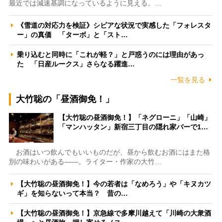
最近では減速基調になっているように見える。…
《雪道の対応力を検証》シビアな状況で実感した「フォレスタ
ー」の真価 「ターボ」と「スト…
乗り込むと同時に「これが軽？」と戸惑うのには理由があっ
た 「日産ルークス」さらなる躍進…
一覧を見る
大竹聡の「昼酒御免！」
【大竹聡の昼酒御免！】「ネグローニ」「山崎」
「マンハッタン」新宿三丁目の隠れ家バーで1…
お酒はいつ飲んでもいいものだが、昼から飲むお酒にはまた格
別の味わいがある――。ライター・作家の大竹…
【大竹聡の昼酒御免！】今の若者は「なめろう」や「キヌカツ
ギ」を知らないって本当？ 昔の…
【大竹聡の昼酒御免！】京急線で多摩川越えて「川崎の大衆酒