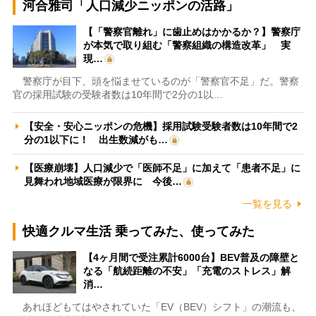
河合雅司「人口減少ニッポンの活路」
【「警察官離れ」に歯止めはかかるか？】警察庁
が本気で取り組む「警察組織の構造改革」 実
現…
警察庁が目下、頭を悩ませているのが「警察官不足」だ。警察
官の採用試験の受験者数は10年間で2分の1以…
【安全・安心ニッポンの危機】採用試験受験者数は10年間で2
分の1以下に！ 出生数減がも…
【医療崩壊】人口減少で「医師不足」に加えて「患者不足」に
見舞われ地域医療が限界に 今後…
一覧を見る
快適クルマ生活 乗ってみた、使ってみた
【4ヶ月間で受注累計6000台】BEV普及の障壁と
なる「航続距離の不安」「充電のストレス」解
消…
あれほどもてはやされていた「EV（BEV）シフト」の潮流も、