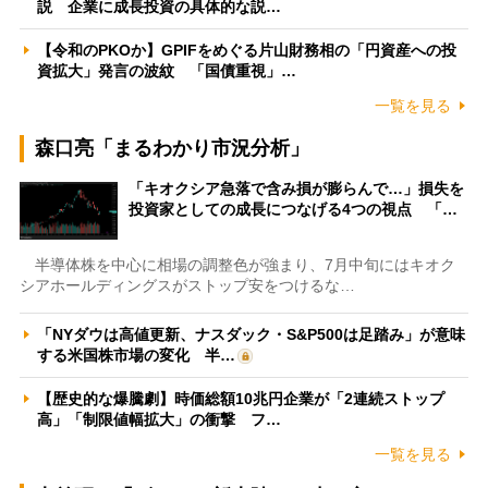
説 企業に成長投資の具体的な説…
【令和のPKOか】GPIFをめぐる片山財務相の「円資産への投
資拡大」発言の波紋 「国債重視」…
一覧を見る
森口亮「まるわかり市況分析」
「キオクシア急落で含み損が膨らんで…」損失を
投資家としての成長につなげる4つの視点 「…
半導体株を中心に相場の調整色が強まり、7月中旬にはキオク
シアホールディングスがストップ安をつけるな…
「NYダウは高値更新、ナスダック・S&P500は足踏み」が意味
する米国株市場の変化 半…
【歴史的な爆騰劇】時価総額10兆円企業が「2連続ストップ
高」「制限値幅拡大」の衝撃 フ…
一覧を見る