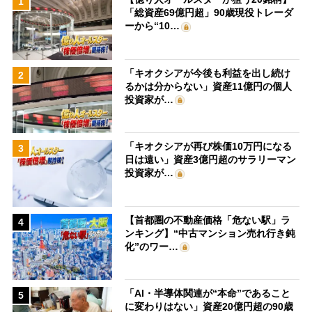
1
「総資産69億円超」90歳現役トレーダ
ーから“10…
「キオクシアが今後も利益を出し続け
2
るかは分からない」資産11億円の個人
投資家が…
「キオクシアが再び株価10万円になる
3
日は遠い」資産3億円超のサラリーマン
投資家が…
【首都圏の不動産価格「危ない駅」ラ
4
ンキング】“中古マンション売れ行き鈍
化”のワー…
「AI・半導体関連が“本命”であること
5
に変わりはない」資産20億円超の90歳