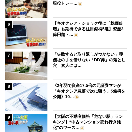
現役トレー…
【キオクシア・ショック後に「株価倍
6
増」も期待できる注目銘柄5選】資産3
億円超・…
「失敗すると取り返しがつかない」葬
7
儀社の手を借りない「DIY葬」の落とし
穴 素人には…
《2年弱で資産17.5倍の元証券マンが
8
「キオクシア急落で次に狙う」5銘柄を
公開》10…
【大阪の不動産価格「危ない駅」ラン
9
キング】“中古マンション売れ行き鈍
化”のワース…