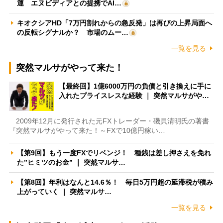
運 エヌビディアとの提携でAI…
キオクシアHD「7万円割れからの急反発」は再びの上昇局面へ
の反転シグナルか？ 市場のムー…
一覧を見る
突然マルサがやって来た！
【最終回】1億6000万円の負債と引き換えに手に
入れたプライスレスな経験 ｜ 突然マルサがや…
2009年12月に発行された元FXトレーダー・磯貝清明氏の著書
『突然マルサがやって来た！～FXで10億円稼い…
【第9回】もう一度FXでリベンジ！ 種銭は差し押さえを免れ
た”ヒミツのお金” ｜ 突然マルサ…
【第8回】年利はなんと14.6％！ 毎日5万円超の延滞税が積み
上がっていく ｜ 突然マルサ…
一覧を見る