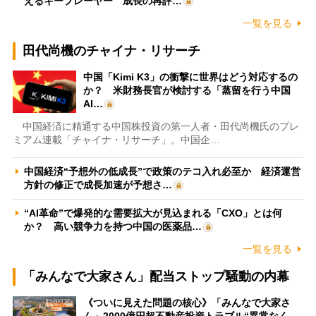
えるキープレーヤー 成長の再評…
一覧を見る
田代尚機のチャイナ・リサーチ
中国「Kimi K3」の衝撃に世界はどう対応するの
か？ 米財務長官が検討する「蒸留を行う中国
AI…
中国経済に精通する中国株投資の第一人者・田代尚機氏のプレ
ミアム連載「チャイナ・リサーチ」。中国企…
中国経済“予想外の低成長”で政策のテコ入れ必至か 経済運営
方針の修正で成長加速が予想さ…
“AI革命”で爆発的な需要拡大が見込まれる「CXO」とは何
か？ 高い競争力を持つ中国の医薬品…
一覧を見る
「みんなで大家さん」配当ストップ騒動の内幕
《ついに見えた問題の核心》「みんなで大家さ
ん」2000億円超不動産投資トラブル“異常なく