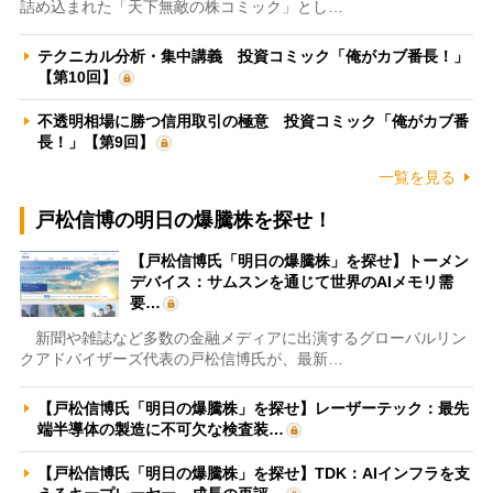
詰め込まれた「天下無敵の株コミック」とし…
テクニカル分析・集中講義 投資コミック「俺がカブ番長！」
【第10回】
不透明相場に勝つ信用取引の極意 投資コミック「俺がカブ番
長！」【第9回】
一覧を見る
戸松信博の明日の爆騰株を探せ！
【戸松信博氏「明日の爆騰株」を探せ】トーメン
デバイス：サムスンを通じて世界のAIメモリ需
要…
新聞や雑誌など多数の金融メディアに出演するグローバルリン
クアドバイザーズ代表の戸松信博氏が、最新…
【戸松信博氏「明日の爆騰株」を探せ】レーザーテック：最先
端半導体の製造に不可欠な検査装…
【戸松信博氏「明日の爆騰株」を探せ】TDK：AIインフラを支