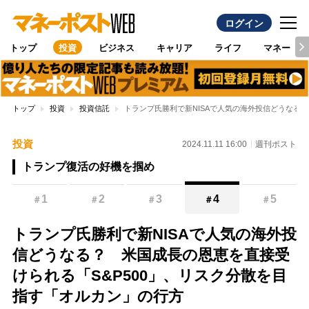
ログイン
トップ
投資
ビジネス
キャリア
ライフ
マネー
トップ
投資
投資信託
トランプ氏勝利で新NISAで人気の海外投信どうなる
投資
2024.11.11 16:00
週刊ポスト
トランプ復活の好機を掴め
1
2
3
4
5
＃
＃
＃
＃
＃
トランプ氏勝利で新NISAで人気の海外投
信どうなる？ 米国成長の恩恵を直接受
けられる「S&P500」、リスク分散を目
指す「オルカン」の行方