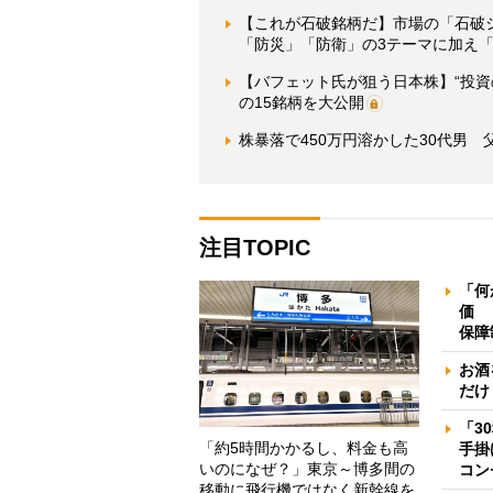
【これが石破銘柄だ】市場の「石破
「防災」「防衛」の3テーマに加え
【バフェット氏が狙う日本株】“投資
の15銘柄を大公開
株暴落で450万円溶かした30代男
注目TOPIC
「何
価 
保障
お酒
だけ
「3
「約5時間かかるし、料金も高
手掛
いのになぜ？」東京～博多間の
コン
移動に飛行機ではなく新幹線を