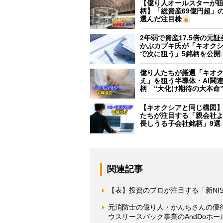
【億り人オールスターが狙
柄】「総資産69億円超」の
選んだ注目株
2年弱で資産17.5倍の元
かぶカブキ氏が「キオク
で次に狙う」5銘柄を公開
億り人たちが厳選「キオ
え」を狙う半導体・AI関連
柄 “大化け期待の大本命
【キオクシアと同じ構図
たちが注目する「親会社
長しうる子会社銘柄」9選
関連記事
【表】投資のプロが注目する「新NI
元消防士の億り人・かんちさんの優
ウスリースバック事業のAndDoホ