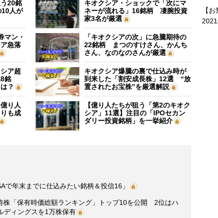
う20銘
キオクシア・ショックで「次にマ
【お
10人が
ネーが流れる」16銘柄 凄腕投資
家3名が厳選
202
証券マン・
「キオクシアの次」に急騰期待の
シア急落
22銘柄 まつのすけさん、かんち
さん、なのなのさんが厳選
クシア超
キオクシア爆騰の裏で仕込み時が
8銘
到来した「割安成長株」12選 “放
”は？
置されたお宝株”を厳選解説
】億り人
【億り人たちが狙う「第2のキオク
よりも成
シア」11選】注目の「IPOセカン
ダリー投資銘柄」を一挙紹介
SAで年末までに仕込みたい銘柄＆投信16」
待株「保有時価総額ランキング」トップ10を公開 2位はハ
ールディングスを1万株保有