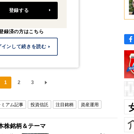
登録する
登録済の方はこちら
グインして続きを読む
1
2
3
レミアム記事
投資信託
注目銘柄
資産運用
本株銘柄＆テーマ