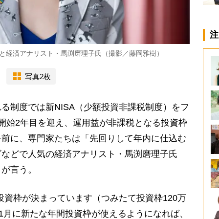
注
」と経済アナリスト・馬渕磨理子氏（撮影／藤岡雅樹）
写真2枚
る制度では新NISA（少額投資非課税制度）をフ
開始2年目を迎え、運用益が非課税となる投資枠
を前に、専門家たちは「先回りして年内に仕込む
ビなどで人気の経済アナリスト・馬渕磨理子氏
）が言う。
投資枠が決まっています（つみたて投資枠120万
年1月に新たな年間投資枠が使えるようになれば、