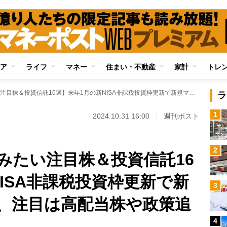
ア
ライフ
マネー
住まい・不動産
家計
トレ
【年末までに仕込みたい注目株＆投資信託16選】来年1月の新NISA非課税投資枠更新で新規マネー流入期待、注目は高配当株や政策追い風銘柄
ラ
1
2024.10.31 16:00
週刊ポスト
2
みたい注目株＆投資信託16
ISA非課税投資枠更新で新
3
、注目は高配当株や政策追
4