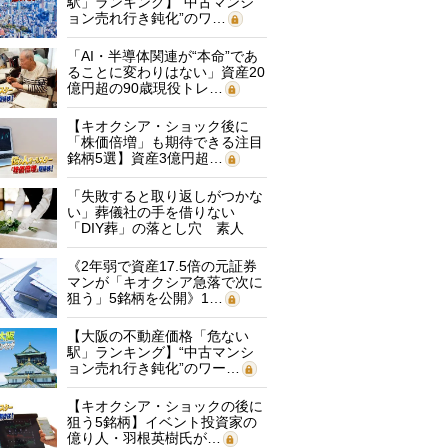
駅」ランキング】“中古マンシ
ョン売れ行き鈍化”のワ…
「AI・半導体関連が“本命”であ
ることに変わりはない」資産20
億円超の90歳現役トレ…
【キオクシア・ショック後に
「株価倍増」も期待できる注目
銘柄5選】資産3億円超…
「失敗すると取り返しがつかな
い」葬儀社の手を借りない
「DIY葬」の落とし穴 素人
に…
《2年弱で資産17.5倍の元証券
マンが「キオクシア急落で次に
狙う」5銘柄を公開》1…
【大阪の不動産価格「危ない
駅」ランキング】“中古マンシ
ョン売れ行き鈍化”のワー…
【キオクシア・ショックの後に
狙う5銘柄】イベント投資家の
億り人・羽根英樹氏が…