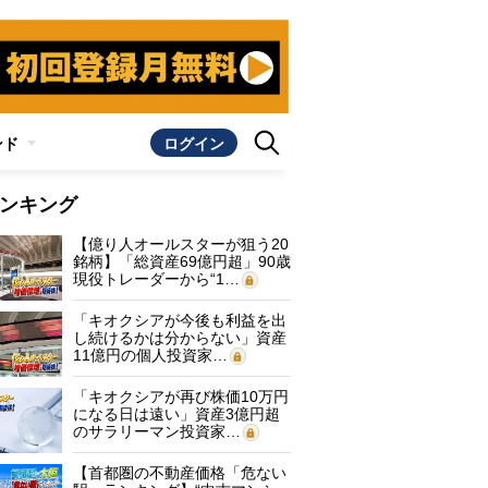
ンド
ログイン
ンキング
【億り人オールスターが狙う20
銘柄】「総資産69億円超」90歳
現役トレーダーから“1…
「キオクシアが今後も利益を出
し続けるかは分からない」資産
11億円の個人投資家…
「キオクシアが再び株価10万円
になる日は遠い」資産3億円超
のサラリーマン投資家…
【首都圏の不動産価格「危ない