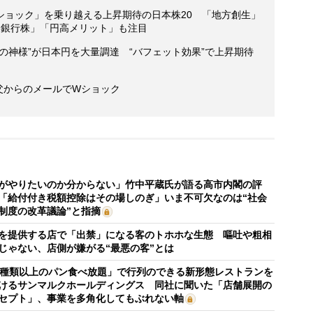
ショック」を乗り越える上昇期待の日本株20 「地方創生」
「銀行株」「円高メリット」も注目
の神様”が日本円を大量調達 “バフェット効果”で上昇期待
 父からのメールでWショック
がやりたいのか分からない」竹中平蔵氏が語る高市内閣の評
「給付付き税額控除はその場しのぎ」いま不可欠なのは“社会
制度の改革議論”と指摘
を提供する店で「出禁」になる客のトホホな生態 嘔吐や粗相
じゃない、店側が嫌がる“最悪の客”とは
0種類以上のパン食べ放題」で行列のできる新形態レストランを
けるサンマルクホールディングス 同社に聞いた「店舗展開の
セプト」、事業を多角化してもぶれない軸