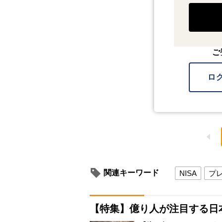
ご
ロ
関連キーワード
NISA
プ
【特集】億り人が注目する日