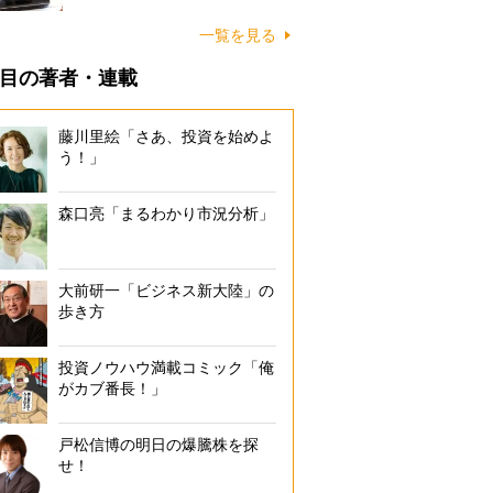
一覧を見る
目の著者・連載
藤川里絵「さあ、投資を始めよ
う！」
森口亮「まるわかり市況分析」
大前研一「ビジネス新大陸」の
歩き方
投資ノウハウ満載コミック「俺
がカブ番長！」
戸松信博の明日の爆騰株を探
せ！