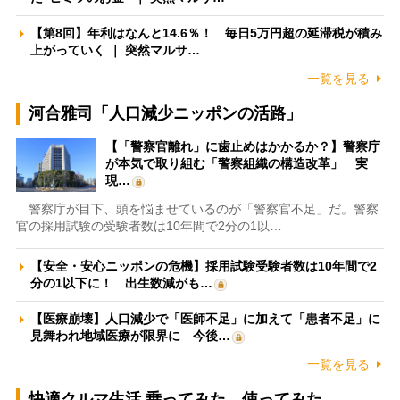
【第8回】年利はなんと14.6％！ 毎日5万円超の延滞税が積み
上がっていく ｜ 突然マルサ…
一覧を見る
河合雅司「人口減少ニッポンの活路」
【「警察官離れ」に歯止めはかかるか？】警察庁
が本気で取り組む「警察組織の構造改革」 実
現…
警察庁が目下、頭を悩ませているのが「警察官不足」だ。警察
官の採用試験の受験者数は10年間で2分の1以…
【安全・安心ニッポンの危機】採用試験受験者数は10年間で2
分の1以下に！ 出生数減がも…
【医療崩壊】人口減少で「医師不足」に加えて「患者不足」に
見舞われ地域医療が限界に 今後…
一覧を見る
快適クルマ生活 乗ってみた、使ってみた