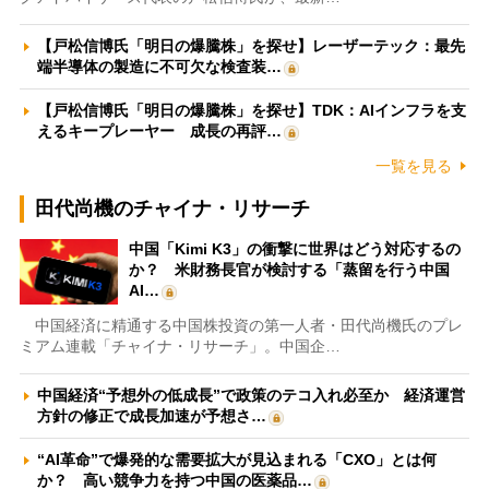
【戸松信博氏「明日の爆騰株」を探せ】レーザーテック：最先
端半導体の製造に不可欠な検査装…
【戸松信博氏「明日の爆騰株」を探せ】TDK：AIインフラを支
えるキープレーヤー 成長の再評…
一覧を見る
田代尚機のチャイナ・リサーチ
中国「Kimi K3」の衝撃に世界はどう対応するの
か？ 米財務長官が検討する「蒸留を行う中国
AI…
中国経済に精通する中国株投資の第一人者・田代尚機氏のプレ
ミアム連載「チャイナ・リサーチ」。中国企…
中国経済“予想外の低成長”で政策のテコ入れ必至か 経済運営
方針の修正で成長加速が予想さ…
“AI革命”で爆発的な需要拡大が見込まれる「CXO」とは何
か？ 高い競争力を持つ中国の医薬品…