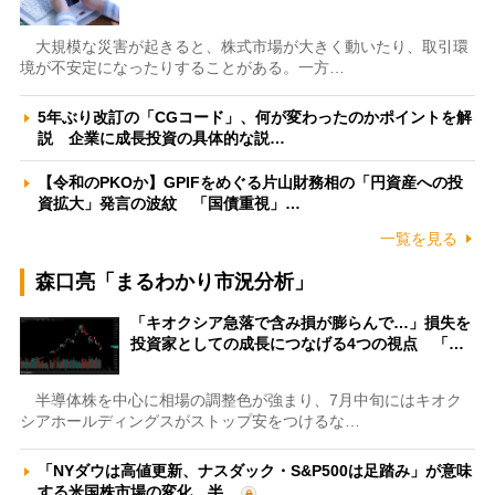
大規模な災害が起きると、株式市場が大きく動いたり、取引環
境が不安定になったりすることがある。一方…
5年ぶり改訂の「CGコード」、何が変わったのかポイントを解
説 企業に成長投資の具体的な説…
【令和のPKOか】GPIFをめぐる片山財務相の「円資産への投
資拡大」発言の波紋 「国債重視」…
一覧を見る
森口亮「まるわかり市況分析」
「キオクシア急落で含み損が膨らんで…」損失を
投資家としての成長につなげる4つの視点 「…
半導体株を中心に相場の調整色が強まり、7月中旬にはキオク
シアホールディングスがストップ安をつけるな…
「NYダウは高値更新、ナスダック・S&P500は足踏み」が意味
する米国株市場の変化 半…