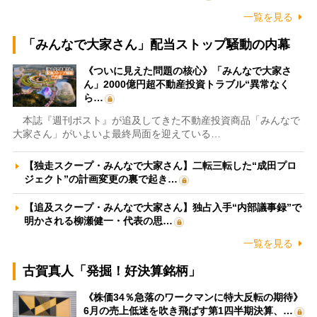
一覧を見る
「みんなで大家さん」配当ストップ騒動の内幕
《ついに見えた問題の核心》「みんなで大家さ
ん」2000億円超不動産投資トラブル“異常なく
ら…
本誌『週刊ポスト』が追及してきた不動産投資商品「みんなで
大家さん」がいよいよ最終局面を迎えている…
【独走スクープ・みんなで大家さん】二転三転した“成田プロ
ジェクト”の計画変更の裏で起き…
【追及スクープ・みんなで大家さん】独占入手“内部議事録”で
明かされる柳瀬健一・代表の思…
一覧を見る
古賀真人「発掘！好決算銘柄」
《株価34％急落のワークマンに特大反転の期待》
6月の売上低迷を吹き飛ばす第1四半期決算、…