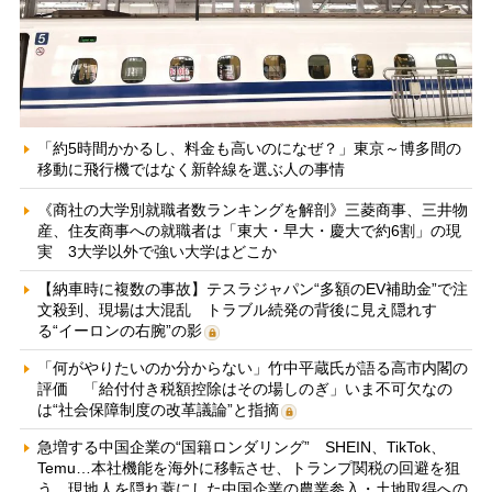
「約5時間かかるし、料金も高いのになぜ？」東京～博多間の
移動に飛行機ではなく新幹線を選ぶ人の事情
《商社の大学別就職者数ランキングを解剖》三菱商事、三井物
産、住友商事への就職者は「東大・早大・慶大で約6割」の現
実 3大学以外で強い大学はどこか
【納車時に複数の事故】テスラジャパン“多額のEV補助金”で注
文殺到、現場は大混乱 トラブル続発の背後に見え隠れす
る“イーロンの右腕”の影
「何がやりたいのか分からない」竹中平蔵氏が語る高市内閣の
評価 「給付付き税額控除はその場しのぎ」いま不可欠なの
は“社会保障制度の改革議論”と指摘
急増する中国企業の“国籍ロンダリング” SHEIN、TikTok、
Temu…本社機能を海外に移転させ、トランプ関税の回避を狙
う 現地人を隠れ蓑にした中国企業の農業参入・土地取得への