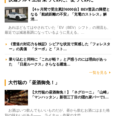
【4ヶ月間で受注累計6000台】BEV普及の障壁と
なる「航続距離の不安」「充電のストレス」解
消…
あれほどもてはやされていた「EV（BEV）シフト」の潮流も、
最近では減速基調になっているように見える。…
《雪道の対応力を検証》シビアな状況で実感した「フォレスタ
ー」の真価 「ターボ」と「スト…
乗り込むと同時に「これが軽？」と戸惑うのには理由があっ
た 「日産ルークス」さらなる躍進…
一覧を見る
大竹聡の「昼酒御免！」
【大竹聡の昼酒御免！】「ネグローニ」「山崎」
「マンハッタン」新宿三丁目の隠れ家バーで1…
お酒はいつ飲んでもいいものだが、昼から飲むお酒にはまた格
別の味わいがある――。ライター・作家の大竹…