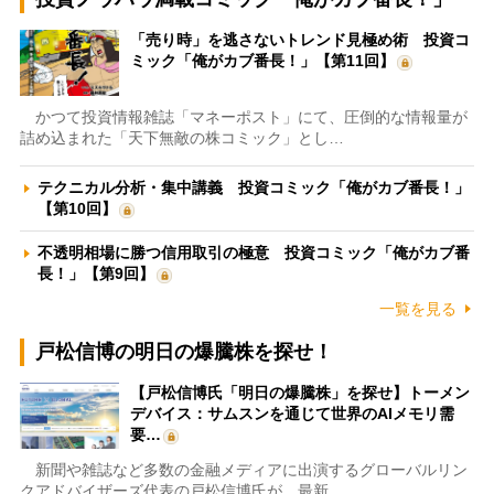
「売り時」を逃さないトレンド見極め術 投資コ
ミック「俺がカブ番長！」【第11回】
かつて投資情報雑誌「マネーポスト」にて、圧倒的な情報量が
詰め込まれた「天下無敵の株コミック」とし…
テクニカル分析・集中講義 投資コミック「俺がカブ番長！」
【第10回】
不透明相場に勝つ信用取引の極意 投資コミック「俺がカブ番
長！」【第9回】
一覧を見る
戸松信博の明日の爆騰株を探せ！
【戸松信博氏「明日の爆騰株」を探せ】トーメン
デバイス：サムスンを通じて世界のAIメモリ需
要…
新聞や雑誌など多数の金融メディアに出演するグローバルリン
クアドバイザーズ代表の戸松信博氏が、最新…