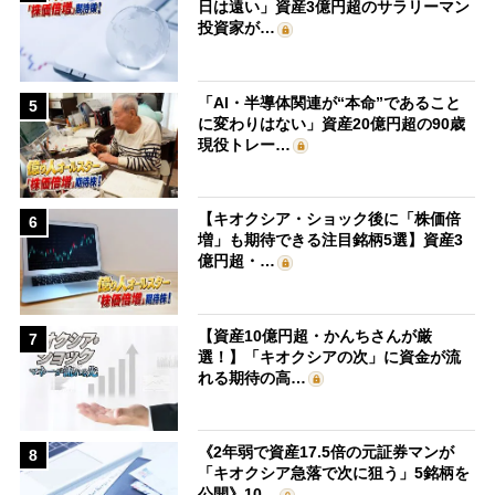
日は遠い」資産3億円超のサラリーマン
投資家が…
「AI・半導体関連が“本命”であること
5
に変わりはない」資産20億円超の90歳
現役トレー…
【キオクシア・ショック後に「株価倍
6
増」も期待できる注目銘柄5選】資産3
億円超・…
【資産10億円超・かんちさんが厳
7
選！】「キオクシアの次」に資金が流
れる期待の高…
《2年弱で資産17.5倍の元証券マンが
8
「キオクシア急落で次に狙う」5銘柄を
公開》10…