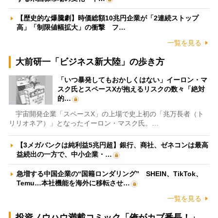
【歴史的な爆騰劇】時価総額10兆円企業が「2連続ストップ
高」「制限値幅拡大」の衝撃 フ…
一覧を見る
大前研一「ビジネス新大陸」の歩き方
「いつ暴発してもおかしくはない」イーロン・マ
スク氏とスペースXが抱えるリスクの数々「絶対
的…
宇宙開発企業「スペースX」の上場で史上初の「兆万長者（ト
リリオネア）」となったイーロン・マスク氏。…
【3メガバンクは純利益5兆円超】銀行、商社、ゼネコンは最高
益続出の一方で、中小企業・…
急増する中国企業の“国籍ロンダリング” SHEIN、TikTok、
Temu…本社機能を海外に移転させ…
一覧を見る
投資ノウハウ満載コミック「俺がカブ番長！」