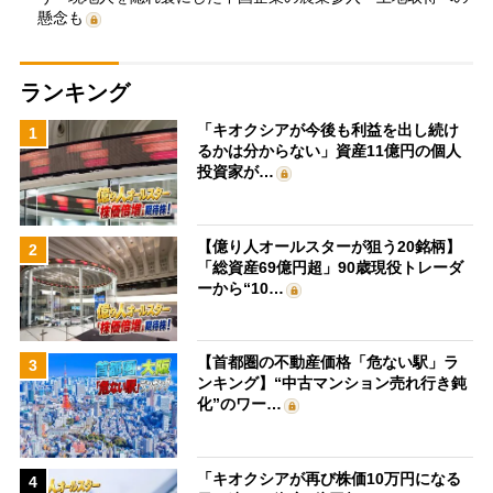
懸念も
ランキング
「キオクシアが今後も利益を出し続け
1
るかは分からない」資産11億円の個人
投資家が…
【億り人オールスターが狙う20銘柄】
2
「総資産69億円超」90歳現役トレーダ
ーから“10…
【首都圏の不動産価格「危ない駅」ラ
3
ンキング】“中古マンション売れ行き鈍
化”のワー…
「キオクシアが再び株価10万円になる
4