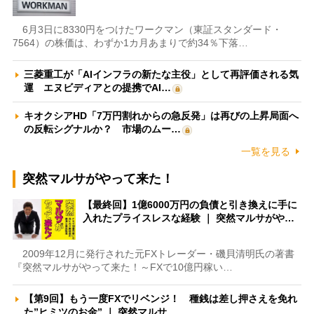
6月3日に8330円をつけたワークマン（東証スタンダード・
7564）の株価は、わずか1カ月あまりで約34％下落…
三菱重工が「AIインフラの新たな主役」として再評価される気
運 エヌビディアとの提携でAI…
キオクシアHD「7万円割れからの急反発」は再びの上昇局面へ
の反転シグナルか？ 市場のムー…
一覧を見る
突然マルサがやって来た！
【最終回】1億6000万円の負債と引き換えに手に
入れたプライスレスな経験 ｜ 突然マルサがや…
2009年12月に発行された元FXトレーダー・磯貝清明氏の著書
『突然マルサがやって来た！～FXで10億円稼い…
【第9回】もう一度FXでリベンジ！ 種銭は差し押さえを免れ
た”ヒミツのお金” ｜ 突然マルサ…