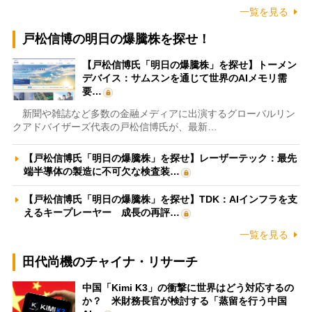
一覧を見る
戸松信博の明日の爆騰株を探せ！
【戸松信博氏「明日の爆騰株」を探せ】トーメン
デバイス：サムスンを通じて世界のAIメモリ需
要…
新聞や雑誌など多数の金融メディアに出演するグローバルリン
クアドバイザーズ代表の戸松信博氏が、最新…
【戸松信博氏「明日の爆騰株」を探せ】レーザーテック：最先
端半導体の製造に不可欠な検査装…
【戸松信博氏「明日の爆騰株」を探せ】TDK：AIインフラを支
えるキープレーヤー 成長の再評…
一覧を見る
田代尚機のチャイナ・リサーチ
中国「Kimi K3」の衝撃に世界はどう対応するの
か？ 米財務長官が検討する「蒸留を行う中国