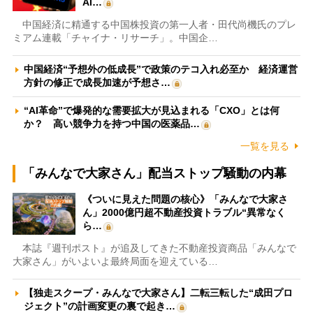
AI…
中国経済に精通する中国株投資の第一人者・田代尚機氏のプレ
ミアム連載「チャイナ・リサーチ」。中国企…
中国経済“予想外の低成長”で政策のテコ入れ必至か 経済運営
方針の修正で成長加速が予想さ…
“AI革命”で爆発的な需要拡大が見込まれる「CXO」とは何
か？ 高い競争力を持つ中国の医薬品…
一覧を見る
「みんなで大家さん」配当ストップ騒動の内幕
《ついに見えた問題の核心》「みんなで大家さ
ん」2000億円超不動産投資トラブル“異常なく
ら…
本誌『週刊ポスト』が追及してきた不動産投資商品「みんなで
大家さん」がいよいよ最終局面を迎えている…
【独走スクープ・みんなで大家さん】二転三転した“成田プロ
ジェクト”の計画変更の裏で起き…