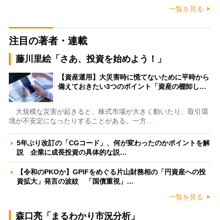
一覧を見る
注目の著者・連載
藤川里絵「さあ、投資を始めよう！」
【資産運用】大災害時に慌てないために平時から
備えておきたい3つのポイント「資産の棚卸し…
大規模な災害が起きると、株式市場が大きく動いたり、取引環
境が不安定になったりすることがある。一方…
5年ぶり改訂の「CGコード」、何が変わったのかポイントを解
説 企業に成長投資の具体的な説…
【令和のPKOか】GPIFをめぐる片山財務相の「円資産への投
資拡大」発言の波紋 「国債重視」…
一覧を見る
森口亮「まるわかり市況分析」