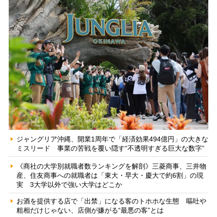
ジャングリア沖縄、開業1周年で「経済効果494億円」の大きな
ミスリード 事業の苦戦を覆い隠す“不透明すぎる巨大な数字”
《商社の大学別就職者数ランキングを解剖》三菱商事、三井物
産、住友商事への就職者は「東大・早大・慶大で約6割」の現
実 3大学以外で強い大学はどこか
お酒を提供する店で「出禁」になる客のトホホな生態 嘔吐や
粗相だけじゃない、店側が嫌がる“最悪の客”とは