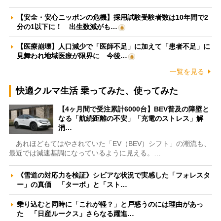
【安全・安心ニッポンの危機】採用試験受験者数は10年間で2
分の1以下に！ 出生数減がも…
【医療崩壊】人口減少で「医師不足」に加えて「患者不足」に
見舞われ地域医療が限界に 今後…
一覧を見る
快適クルマ生活 乗ってみた、使ってみた
【4ヶ月間で受注累計6000台】BEV普及の障壁と
なる「航続距離の不安」「充電のストレス」解
消…
あれほどもてはやされていた「EV（BEV）シフト」の潮流も、
最近では減速基調になっているように見える。…
《雪道の対応力を検証》シビアな状況で実感した「フォレスタ
ー」の真価 「ターボ」と「スト…
乗り込むと同時に「これが軽？」と戸惑うのには理由があっ
た 「日産ルークス」さらなる躍進…