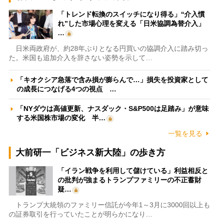
「トレンド転換のスイッチになり得る」“介入慣
れ”した市場心理を変える「日米協調為替介入」
…
日米両政府が、約28年ぶりとなる円買いの協調介入に踏み切っ
た。米国も追加介入を辞さない姿勢を示して…
「キオクシア急落で含み損が膨らんで…」損失を投資家として
の成長につなげる4つの視点 …
「NYダウは高値更新、ナスダック・S&P500は足踏み」が意味
する米国株市場の変化 半…
一覧を見る
大前研一「ビジネス新大陸」の歩き方
「イラン戦争を利用して儲けている」利益相反と
の批判が強まるトランプファミリーの不正蓄財
疑…
トランプ大統領のファミリー信託が今年1～3月に3000回以上も
の証券取引を行っていたことが明らかになり…