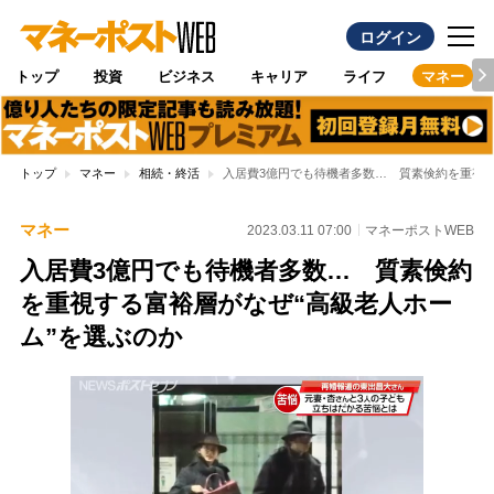
ログイン
トップ
投資
ビジネス
キャリア
ライフ
マネー
トップ
マネー
相続・終活
入居費3億円でも待機者多数… 質素倹約を重視す
マネー
2023.03.11 07:00
マネーポストWEB
入居費3億円でも待機者多数… 質素倹約
を重視する富裕層がなぜ“高級老人ホー
ム”を選ぶのか