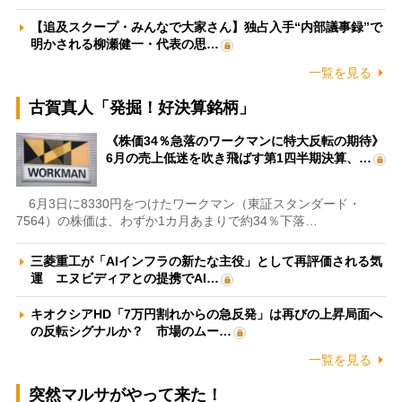
【追及スクープ・みんなで大家さん】独占入手“内部議事録”で
明かされる柳瀬健一・代表の思…
一覧を見る
古賀真人「発掘！好決算銘柄」
《株価34％急落のワークマンに特大反転の期待》
6月の売上低迷を吹き飛ばす第1四半期決算、…
6月3日に8330円をつけたワークマン（東証スタンダード・
7564）の株価は、わずか1カ月あまりで約34％下落…
三菱重工が「AIインフラの新たな主役」として再評価される気
運 エヌビディアとの提携でAI…
キオクシアHD「7万円割れからの急反発」は再びの上昇局面へ
の反転シグナルか？ 市場のムー…
一覧を見る
突然マルサがやって来た！