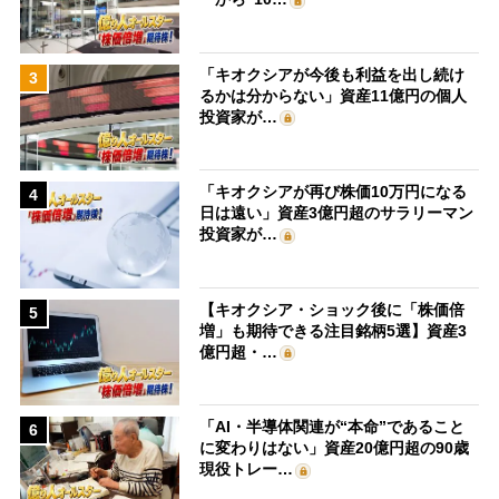
「キオクシアが今後も利益を出し続け
3
るかは分からない」資産11億円の個人
投資家が…
「キオクシアが再び株価10万円になる
4
日は遠い」資産3億円超のサラリーマン
投資家が…
【キオクシア・ショック後に「株価倍
5
増」も期待できる注目銘柄5選】資産3
億円超・…
「AI・半導体関連が“本命”であること
6
に変わりはない」資産20億円超の90歳
現役トレー…