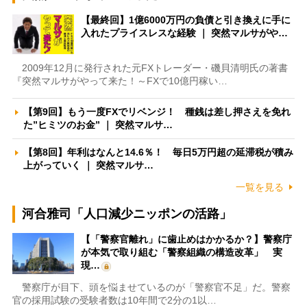
【最終回】1億6000万円の負債と引き換えに手に
入れたプライスレスな経験 ｜ 突然マルサがや…
2009年12月に発行された元FXトレーダー・磯貝清明氏の著書
『突然マルサがやって来た！～FXで10億円稼い…
【第9回】もう一度FXでリベンジ！ 種銭は差し押さえを免れ
た”ヒミツのお金” ｜ 突然マルサ…
【第8回】年利はなんと14.6％！ 毎日5万円超の延滞税が積み
上がっていく ｜ 突然マルサ…
一覧を見る
河合雅司「人口減少ニッポンの活路」
【「警察官離れ」に歯止めはかかるか？】警察庁
が本気で取り組む「警察組織の構造改革」 実
現…
警察庁が目下、頭を悩ませているのが「警察官不足」だ。警察
官の採用試験の受験者数は10年間で2分の1以…