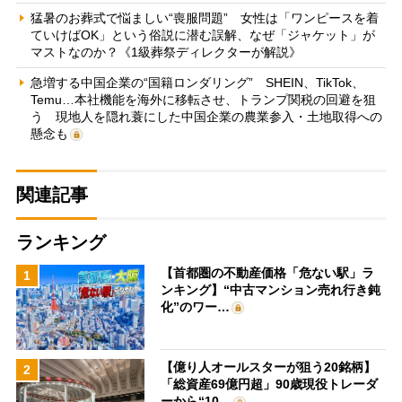
猛暑のお葬式で悩ましい“喪服問題” 女性は「ワンピースを着
ていけばOK」という俗説に潜む誤解、なぜ「ジャケット」が
マストなのか？《1級葬祭ディレクターが解説》
急増する中国企業の“国籍ロンダリング” SHEIN、TikTok、
Temu…本社機能を海外に移転させ、トランプ関税の回避を狙
う 現地人を隠れ蓑にした中国企業の農業参入・土地取得への
懸念も
関連記事
ランキング
【首都圏の不動産価格「危ない駅」ラ
1
ンキング】“中古マンション売れ行き鈍
化”のワー…
【億り人オールスターが狙う20銘柄】
2
「総資産69億円超」90歳現役トレーダ
ーから“10…