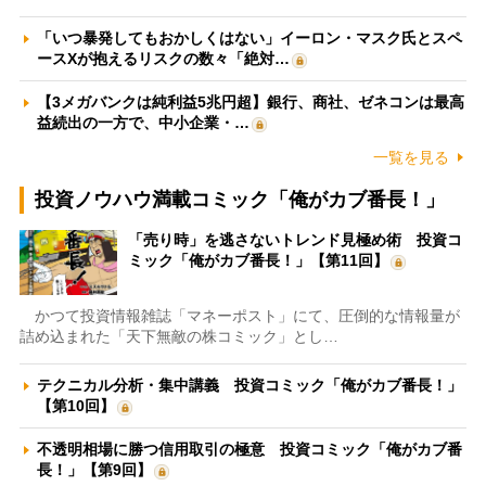
「いつ暴発してもおかしくはない」イーロン・マスク氏とスペ
ースXが抱えるリスクの数々「絶対…
【3メガバンクは純利益5兆円超】銀行、商社、ゼネコンは最高
益続出の一方で、中小企業・…
一覧を見る
投資ノウハウ満載コミック「俺がカブ番長！」
「売り時」を逃さないトレンド見極め術 投資コ
ミック「俺がカブ番長！」【第11回】
かつて投資情報雑誌「マネーポスト」にて、圧倒的な情報量が
詰め込まれた「天下無敵の株コミック」とし…
テクニカル分析・集中講義 投資コミック「俺がカブ番長！」
【第10回】
不透明相場に勝つ信用取引の極意 投資コミック「俺がカブ番
長！」【第9回】