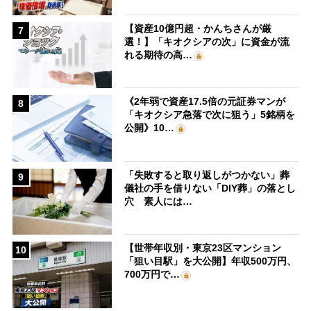
【資産10億円超・かんちさんが厳
7
選！】「キオクシアの次」に資金が流
れる期待の高…
《2年弱で資産17.5倍の元証券マンが
8
「キオクシア急落で次に狙う」5銘柄を
公開》10…
「失敗すると取り返しがつかない」葬
9
儀社の手を借りない「DIY葬」の落とし
穴 素人には…
【世帯年収別・東京23区マンション
10
「狙い目駅」を大公開】年収500万円、
700万円で…