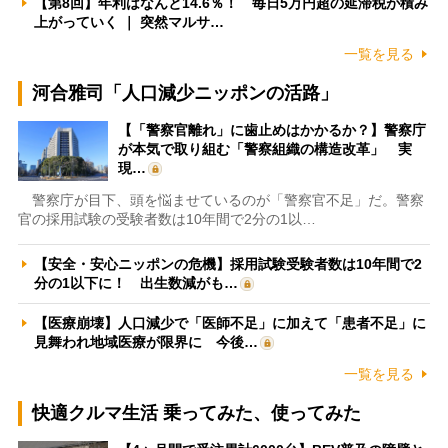
【第8回】年利はなんと14.6％！ 毎日5万円超の延滞税が積み
上がっていく ｜ 突然マルサ…
一覧を見る
河合雅司「人口減少ニッポンの活路」
【「警察官離れ」に歯止めはかかるか？】警察庁
が本気で取り組む「警察組織の構造改革」 実
現…
警察庁が目下、頭を悩ませているのが「警察官不足」だ。警察
官の採用試験の受験者数は10年間で2分の1以…
【安全・安心ニッポンの危機】採用試験受験者数は10年間で2
分の1以下に！ 出生数減がも…
【医療崩壊】人口減少で「医師不足」に加えて「患者不足」に
見舞われ地域医療が限界に 今後…
一覧を見る
快適クルマ生活 乗ってみた、使ってみた