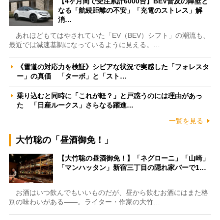
【4ヶ月間で受注累計6000台】BEV普及の障壁と
なる「航続距離の不安」「充電のストレス」解
消…
あれほどもてはやされていた「EV（BEV）シフト」の潮流も、
最近では減速基調になっているように見える。…
《雪道の対応力を検証》シビアな状況で実感した「フォレスタ
ー」の真価 「ターボ」と「スト…
乗り込むと同時に「これが軽？」と戸惑うのには理由があっ
た 「日産ルークス」さらなる躍進…
一覧を見る
大竹聡の「昼酒御免！」
【大竹聡の昼酒御免！】「ネグローニ」「山崎」
「マンハッタン」新宿三丁目の隠れ家バーで1…
お酒はいつ飲んでもいいものだが、昼から飲むお酒にはまた格
別の味わいがある――。ライター・作家の大竹…