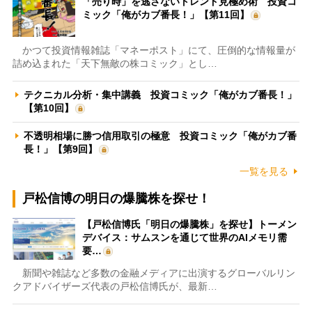
「売り時」を逃さないトレンド見極め術 投資コ
ミック「俺がカブ番長！」【第11回】
かつて投資情報雑誌「マネーポスト」にて、圧倒的な情報量が
詰め込まれた「天下無敵の株コミック」とし…
テクニカル分析・集中講義 投資コミック「俺がカブ番長！」
【第10回】
不透明相場に勝つ信用取引の極意 投資コミック「俺がカブ番
長！」【第9回】
一覧を見る
戸松信博の明日の爆騰株を探せ！
【戸松信博氏「明日の爆騰株」を探せ】トーメン
デバイス：サムスンを通じて世界のAIメモリ需
要…
新聞や雑誌など多数の金融メディアに出演するグローバルリン
クアドバイザーズ代表の戸松信博氏が、最新…