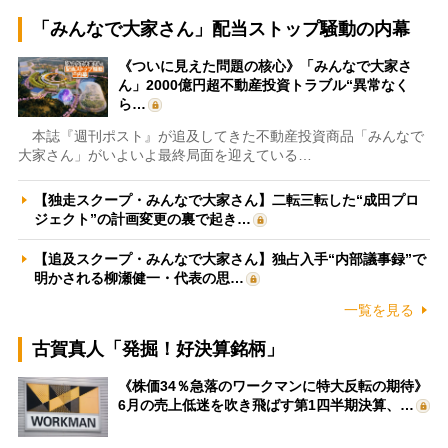
「みんなで大家さん」配当ストップ騒動の内幕
《ついに見えた問題の核心》「みんなで大家さ
ん」2000億円超不動産投資トラブル“異常なく
ら…
本誌『週刊ポスト』が追及してきた不動産投資商品「みんなで
大家さん」がいよいよ最終局面を迎えている…
【独走スクープ・みんなで大家さん】二転三転した“成田プロ
ジェクト”の計画変更の裏で起き…
【追及スクープ・みんなで大家さん】独占入手“内部議事録”で
明かされる柳瀬健一・代表の思…
一覧を見る
古賀真人「発掘！好決算銘柄」
《株価34％急落のワークマンに特大反転の期待》
6月の売上低迷を吹き飛ばす第1四半期決算、…