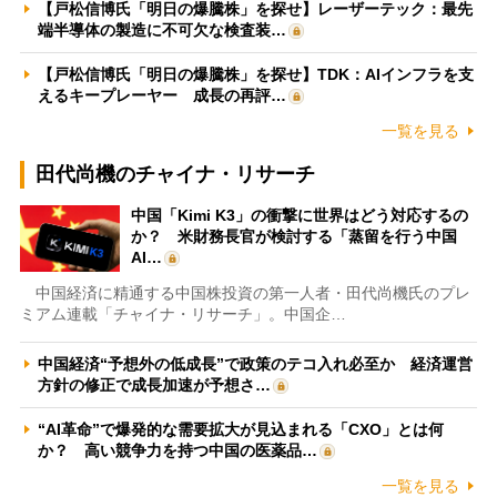
【戸松信博氏「明日の爆騰株」を探せ】レーザーテック：最先
端半導体の製造に不可欠な検査装…
【戸松信博氏「明日の爆騰株」を探せ】TDK：AIインフラを支
えるキープレーヤー 成長の再評…
一覧を見る
田代尚機のチャイナ・リサーチ
中国「Kimi K3」の衝撃に世界はどう対応するの
か？ 米財務長官が検討する「蒸留を行う中国
AI…
中国経済に精通する中国株投資の第一人者・田代尚機氏のプレ
ミアム連載「チャイナ・リサーチ」。中国企…
中国経済“予想外の低成長”で政策のテコ入れ必至か 経済運営
方針の修正で成長加速が予想さ…
“AI革命”で爆発的な需要拡大が見込まれる「CXO」とは何
か？ 高い競争力を持つ中国の医薬品…
一覧を見る