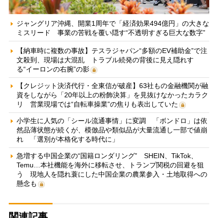
ジャングリア沖縄、開業1周年で「経済効果494億円」の大きな
ミスリード 事業の苦戦を覆い隠す“不透明すぎる巨大な数字”
【納車時に複数の事故】テスラジャパン“多額のEV補助金”で注
文殺到、現場は大混乱 トラブル続発の背後に見え隠れす
る“イーロンの右腕”の影
【クレジット決済代行・全東信が破産】63社もの金融機関が融
資をしながら「20年以上の粉飾決算」を見抜けなかったカラク
リ 営業現場では“自転車操業”の焦りも表出していた
小学生に人気の「シール流通事情」に変調 「ボンドロ」は依
然品薄状態が続くが、模倣品や類似品が大量流通し一部で値崩
れ 「選別が本格化する時代に」
急増する中国企業の“国籍ロンダリング” SHEIN、TikTok、
Temu…本社機能を海外に移転させ、トランプ関税の回避を狙
う 現地人を隠れ蓑にした中国企業の農業参入・土地取得への
懸念も
関連記事