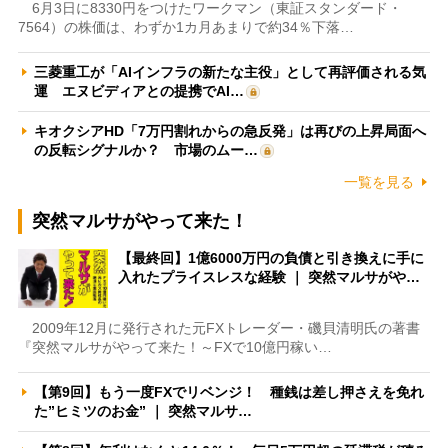
6月3日に8330円をつけたワークマン（東証スタンダード・
7564）の株価は、わずか1カ月あまりで約34％下落…
三菱重工が「AIインフラの新たな主役」として再評価される気
運 エヌビディアとの提携でAI…
キオクシアHD「7万円割れからの急反発」は再びの上昇局面へ
の反転シグナルか？ 市場のムー…
一覧を見る
突然マルサがやって来た！
【最終回】1億6000万円の負債と引き換えに手に
入れたプライスレスな経験 ｜ 突然マルサがや…
2009年12月に発行された元FXトレーダー・磯貝清明氏の著書
『突然マルサがやって来た！～FXで10億円稼い…
【第9回】もう一度FXでリベンジ！ 種銭は差し押さえを免れ
た”ヒミツのお金” ｜ 突然マルサ…