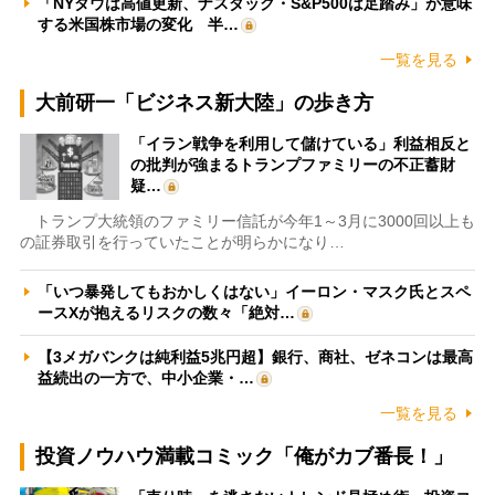
「NYダウは高値更新、ナスダック・S&P500は足踏み」が意味
する米国株市場の変化 半…
一覧を見る
大前研一「ビジネス新大陸」の歩き方
「イラン戦争を利用して儲けている」利益相反と
の批判が強まるトランプファミリーの不正蓄財
疑…
トランプ大統領のファミリー信託が今年1～3月に3000回以上も
の証券取引を行っていたことが明らかになり…
「いつ暴発してもおかしくはない」イーロン・マスク氏とスペ
ースXが抱えるリスクの数々「絶対…
【3メガバンクは純利益5兆円超】銀行、商社、ゼネコンは最高
益続出の一方で、中小企業・…
一覧を見る
投資ノウハウ満載コミック「俺がカブ番長！」