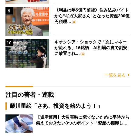
《利益は年5億円前後》住み込みバイト
9
から“ギガ大家さん”となった資産200億
円税理…
キオクシア・ショックで「次にマネー
10
が流れる」16銘柄 AI相場の裏で割安
に放置され…
一覧を見る
注目の著者・連載
藤川里絵「さあ、投資を始めよう！」
【資産運用】大災害時に慌てないために平時から
備えておきたい3つのポイント「資産の棚卸し…