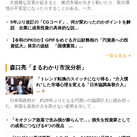
大規模な災害が起きると、株式市場が大きく動いたり、取引環
境が不安定になったりすることがある。一方…
5年ぶり改訂の「CGコード」、何が変わったのかポイントを解
説 企業に成長投資の具体的な説…
【令和のPKOか】GPIFをめぐる片山財務相の「円資産への投
資拡大」発言の波紋 「国債重視」…
一覧を見る
森口亮「まるわかり市況分析」
「トレンド転換のスイッチになり得る」“介入慣
れ”した市場心理を変える「日米協調為替介入」
…
日米両政府が、約28年ぶりとなる円買いの協調介入に踏み切っ
た。米国も追加介入を辞さない姿勢を示して…
「キオクシア急落で含み損が膨らんで…」損失を投資家として
の成長につなげる4つの視点 …