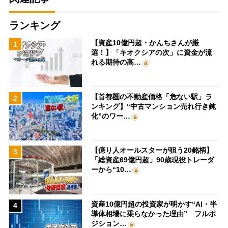
ランキング
【資産10億円超・かんちさんが厳
1
選！】「キオクシアの次」に資金が流
れる期待の高…
【首都圏の不動産価格「危ない駅」ラ
2
ンキング】“中古マンション売れ行き鈍
化”のワー…
【億り人オールスターが狙う20銘柄】
3
「総資産69億円超」90歳現役トレーダ
ーから“10…
資産10億円超の投資家が明かす“AI・半
4
導体相場に乗らなかった理由” フルポ
ジション…