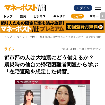
ログイン
トップ
投資
ビジネス
キャリア
ライフ
マネー
トップ
ライフ
生活
都市部の人は大地震にどう備えるか？ 震災時の仙台の
ライフ
2023.03.19 07:00
女性セブン
都市部の人は大地震にどう備えるか？
震災時の仙台の帰宅困難者問題から学ぶ
「在宅避難を想定した備蓄」