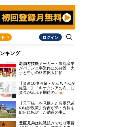
ンド
ログイン
ンキング
老舗遊技機メーカー・豊丸産業
がパチンコ事業停止の背景 大
手と中小の格差拡大に拍…
【資産10億円超・かんちさんが
厳選！】「キオクシアの次」に
資金が流れる期待の…
【天下統一を見据えた豊臣兄弟
の経済政策】秀吉が弟・秀長を
紀伊に転封した納得の事…
豊臣兄弟は転戦続きでなぜ軍費