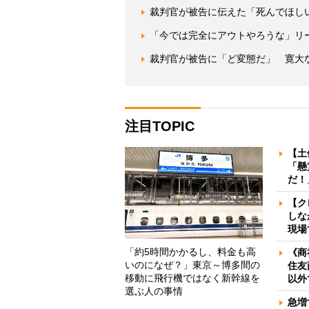
裁判官が被告に伝えた「死んでほし
「今では完全にアウトやろうな」リ
裁判官が被告に「ど変態だ」 寛大
注目TOPIC
【土
「懸
だ！
【ク
しな
現場
「約5時間かかるし、料金も高
《商
いのになぜ？」東京～博多間の
住友
移動に飛行機ではなく新幹線を
以外
選ぶ人の事情
急増