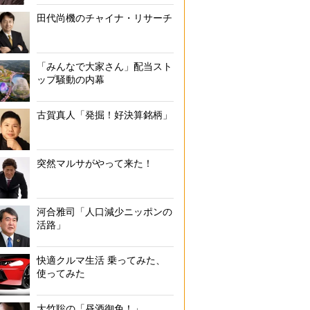
田代尚機のチャイナ・リサーチ
朝食は「コッペパン、マーガリン、ピーナツバター、牛
「みんなで大家さん」配当スト
ップ騒動の内幕
古賀真人「発掘！好決算銘柄」
突然マルサがやって来た！
河合雅司「人口減少ニッポンの
活路」
快適クルマ生活 乗ってみた、
使ってみた
大竹聡の「昼酒御免！」