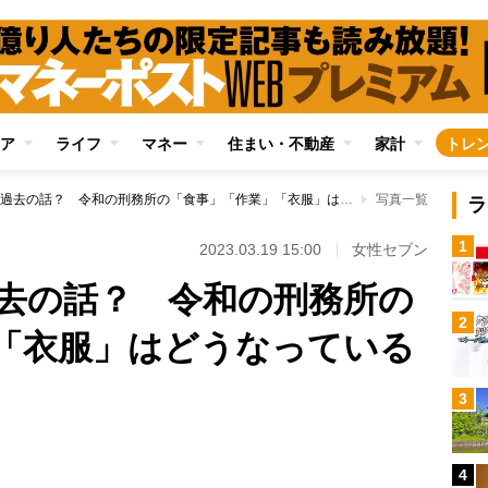
ア
ライフ
マネー
住まい・不動産
家計
トレ
「クサイ飯」は過去の話？ 令和の刑務所の「食事」「作業」「衣服」はどうなっているか
写真一覧
ラ
1
2023.03.19 15:00
女性セブン
去の話？ 令和の刑務所の
2
「衣服」はどうなっている
3
4
Loaded
: