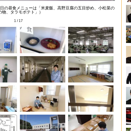
日の昼食メニューは「米麦飯、高野豆腐の五目炒め、小松菜の
の物、タラモポテト」）
1
/
17