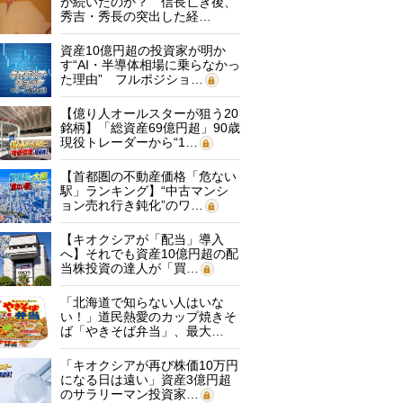
が続いたのか？ 信長亡き後、
秀吉・秀長の突出した経…
資産10億円超の投資家が明か
す“AI・半導体相場に乗らなかっ
た理由” フルポジショ…
【億り人オールスターが狙う20
銘柄】「総資産69億円超」90歳
現役トレーダーから“1…
【首都圏の不動産価格「危ない
駅」ランキング】“中古マンシ
ョン売れ行き鈍化”のワ…
【キオクシアが「配当」導入
へ】それでも資産10億円超の配
当株投資の達人が「買…
「北海道で知らない人はいな
い！」道民熱愛のカップ焼きそ
ば「やきそば弁当」、最大…
「キオクシアが再び株価10万円
になる日は遠い」資産3億円超
のサラリーマン投資家…