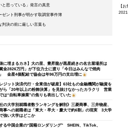
いと思っている」発言の真意
【お
202
ーゼント刑事が明かす取調室事件簿
な判決の前に厳しい言葉も
俵に埋まるカネ】大の里、豊昇龍が黒星続きの名古屋場所は
賞金2826万円」が下位力士に渡り「今日はみんなで焼肉
」 金星4個配給で協会は年96万円の支出増に
レジット決済代行・全東信が破産】63社もの金融機関が融資を
がら「20年以上の粉飾決算」を見抜けなかったカラクリ 営業
では“自転車操業”の焦りも表出していた
社の大学別就職者数ランキングを解剖》三菱商事、三井物産、
商事への就職者は「東大・早大・慶大で約6割」の現実 3大学
で強い大学はどこか
する中国企業の“国籍ロンダリング” SHEIN、TikTok、