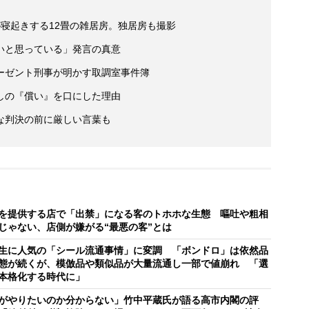
寝起きする12畳の雑居房。独居房も撮影
いと思っている」発言の真意
ーゼント刑事が明かす取調室事件簿
しの『償い』を口にした理由
な判決の前に厳しい言葉も
を提供する店で「出禁」になる客のトホホな生態 嘔吐や粗相
じゃない、店側が嫌がる“最悪の客”とは
生に人気の「シール流通事情」に変調 「ボンドロ」は依然品
態が続くが、模倣品や類似品が大量流通し一部で値崩れ 「選
本格化する時代に」
がやりたいのか分からない」竹中平蔵氏が語る高市内閣の評