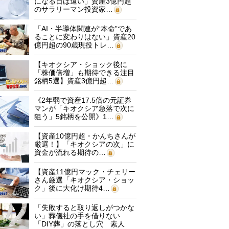
になる日は遠い」資産3億円超
のサラリーマン投資家…
「AI・半導体関連が“本命”であ
ることに変わりはない」資産20
億円超の90歳現役トレ…
【キオクシア・ショック後に
「株価倍増」も期待できる注目
銘柄5選】資産3億円超…
《2年弱で資産17.5倍の元証券
マンが「キオクシア急落で次に
狙う」5銘柄を公開》1…
【資産10億円超・かんちさんが
厳選！】「キオクシアの次」に
資金が流れる期待の…
【資産11億円マック・チェリー
さん厳選「キオクシア・ショッ
ク」後に大化け期待4…
「失敗すると取り返しがつかな
い」葬儀社の手を借りない
「DIY葬」の落とし穴 素人