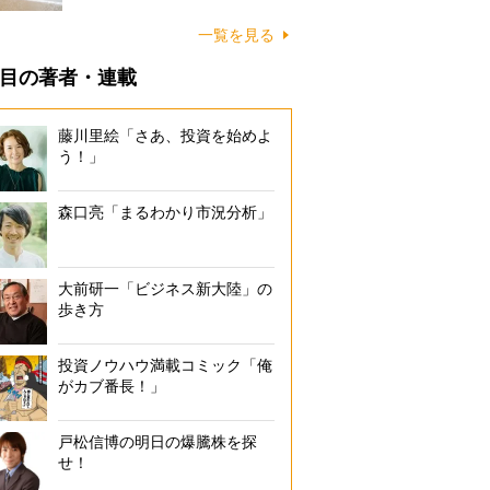
に…
一覧を見る
目の著者・連載
藤川里絵「さあ、投資を始めよ
う！」
森口亮「まるわかり市況分析」
大前研一「ビジネス新大陸」の
歩き方
投資ノウハウ満載コミック「俺
がカブ番長！」
戸松信博の明日の爆騰株を探
せ！