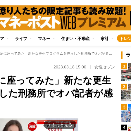
ア
ライフ
マネー
住まい・不動産
家計
トレ
「雑居房、独居房に座ってみた」新たな更生プログラムを導入した刑務所でオバ記者が感じたこと
ラ
1
2023.03.18 15:00
女性セブン
に座ってみた」新たな更生
2
した刑務所でオバ記者が感
3
もっと見る
arrow_forward_ios
4