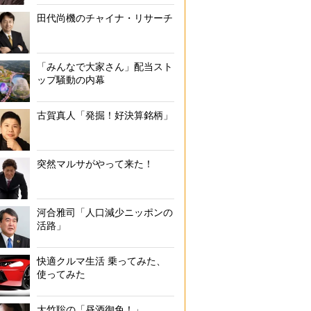
田代尚機のチャイナ・リサーチ
「みんなで大家さん」配当スト
ップ騒動の内幕
古賀真人「発掘！好決算銘柄」
突然マルサがやって来た！
河合雅司「人口減少ニッポンの
活路」
快適クルマ生活 乗ってみた、
使ってみた
大竹聡の「昼酒御免！」