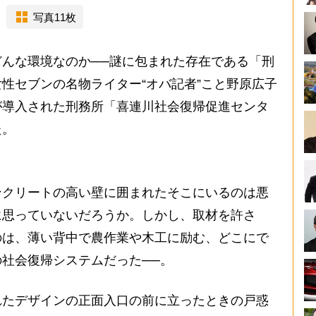
写真11枚
んな環境なのか──謎に包まれた存在である「刑
性セブンの名物ライター“オバ記者”こと野原広子
が導入された刑務所「喜連川社会復帰促進センタ
た。
クリートの高い壁に囲まれたそこにいるのは悪
に思っていないだろうか。しかし、取材を許さ
のは、薄い背中で農作業や木工に励む、どこにで
社会復帰システムだった──。
たデザインの正面入口の前に立ったときの戸惑