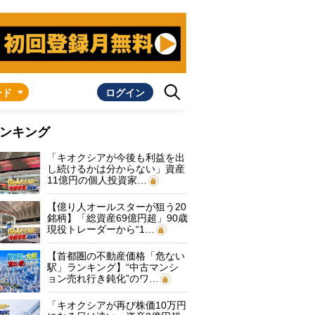
ンド
ログイン
ンキング
「キオクシアが今後も利益を出
し続けるかは分からない」資産
11億円の個人投資家…
【億り人オールスターが狙う20
銘柄】「総資産69億円超」90歳
現役トレーダーから“1…
【首都圏の不動産価格「危ない
駅」ランキング】“中古マンシ
ョン売れ行き鈍化”のワ…
「キオクシアが再び株価10万円