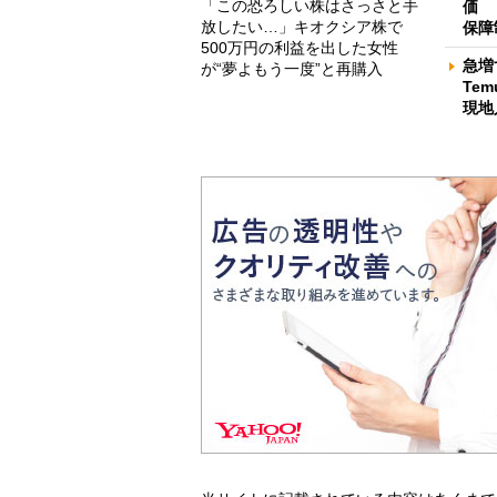
「この恐ろしい株はさっさと手
価 
放したい…」キオクシア株で
保障
500万円の利益を出した女性
急増
が“夢よもう一度”と再購入
Te
現地