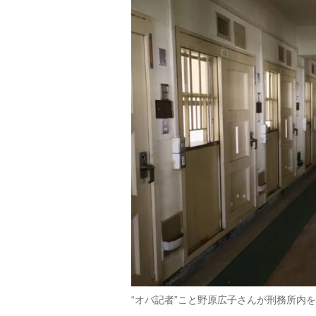
“オバ記者”こと野原広子さんが刑務所内