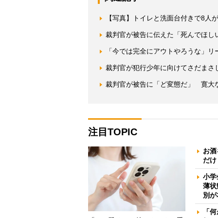
【写真】トイレと洗面台付きで8人が
裁判官が被告に伝えた「死んでほし
「今では完全にアウトやろうな」リ
裁判官が犯行少年に向けてさだまさ
裁判官が被告に「ど変態だ」 寛大
注目TOPIC
お酒
だけ
小学
薄状
別が
「何