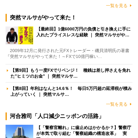
一覧を見る
突然マルサがやって来た！
【最終回】1億6000万円の負債と引き換えに手に
入れたプライスレスな経験 ｜ 突然マルサがや…
2009年12月に発行された元FXトレーダー・磯貝清明氏の著書
『突然マルサがやって来た！～FXで10億円稼い…
【第9回】もう一度FXでリベンジ！ 種銭は差し押さえを免れ
た”ヒミツのお金” ｜ 突然マルサ…
【第8回】年利はなんと14.6％！ 毎日5万円超の延滞税が積み
上がっていく ｜ 突然マルサ…
一覧を見る
河合雅司「人口減少ニッポンの活路」
【「警察官離れ」に歯止めはかかるか？】警察庁
が本気で取り組む「警察組織の構造改革」 実