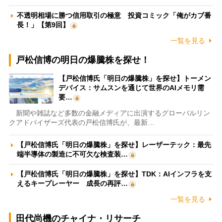
不透明相場に勝つ信用取引の極意 投資コミック「俺がカブ番
長！」【第9回】
一覧を見る
戸松信博の明日の爆騰株を探せ！
【戸松信博氏「明日の爆騰株」を探せ】トーメン
デバイス：サムスンを通じて世界のAIメモリ需
要…
新聞や雑誌など多数の金融メディアに出演するグローバルリン
クアドバイザーズ代表の戸松信博氏が、最新…
【戸松信博氏「明日の爆騰株」を探せ】レーザーテック：最先
端半導体の製造に不可欠な検査装…
【戸松信博氏「明日の爆騰株」を探せ】TDK：AIインフラを支
えるキープレーヤー 成長の再評…
一覧を見る
田代尚機のチャイナ・リサーチ