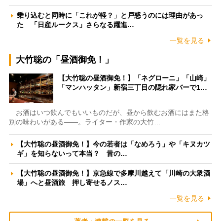
乗り込むと同時に「これが軽？」と戸惑うのには理由があっ
た 「日産ルークス」さらなる躍進…
一覧を見る
大竹聡の「昼酒御免！」
【大竹聡の昼酒御免！】「ネグローニ」「山崎」
「マンハッタン」新宿三丁目の隠れ家バーで1…
お酒はいつ飲んでもいいものだが、昼から飲むお酒にはまた格
別の味わいがある――。ライター・作家の大竹…
【大竹聡の昼酒御免！】今の若者は「なめろう」や「キヌカツ
ギ」を知らないって本当？ 昔の…
【大竹聡の昼酒御免！】京急線で多摩川越えて「川崎の大衆酒
場」へと昼酒旅 押し寄せるノス…
一覧を見る