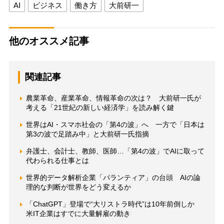
AI
ビジネス
働き方
大前研一
他のオススメ記事
関連記事
農業革命、産業革命、情報革命の次は？ 大前研一氏が
考える「21世紀の新しい経済学」を読み解く鍵
世界はAI・スマホ社会の「第4の波」へ 一方で「日本は
第3の波で足踏み中」と大前研一氏指摘
弁護士、会計士、教師、医師…「第4の波」でAIに取って
代わられる仕事とは
世界的データ解析企業「パランティア」の台頭 AIの論
理的な判断が世界をどう変えるか
「ChatGPT」登場で“大リストラ時代”は10年前倒しか
米IT企業はすでに大量解雇の動き