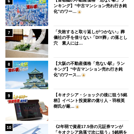
【首都圏の不動産価格「危ない駅」ラ
6
ンキング】“中古マンション売れ行き鈍
化”のワー…
「失敗すると取り返しがつかない」葬
7
儀社の手を借りない「DIY葬」の落とし
穴 素人には…
【大阪の不動産価格「危ない駅」ラン
8
キング】“中古マンション売れ行き鈍
化”のワース…
【キオクシア・ショックの後に狙う5銘
9
柄】イベント投資家の億り人・羽根英
樹氏が厳…
《2年弱で資産17.5倍の元証券マンが
10
「キオクシア急落で次に狙う」5銘柄を