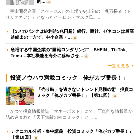
的…
宇宙開発企業「スペースX」の上場で史上初の「兆万長者（ト
リリオネア）」となったイーロン・マスク氏。…
【3メガバンクは純利益5兆円超】銀行、商社、ゼネコンは最高
益続出の一方で、中小企業・…
急増する中国企業の“国籍ロンダリング” SHEIN、TikTok、
Temu…本社機能を海外に移転させ…
一覧を見る
投資ノウハウ満載コミック「俺がカブ番長！」
「売り時」を逃さないトレンド見極め術 投資コ
ミック「俺がカブ番長！」【第11回】
かつて投資情報雑誌「マネーポスト」にて、圧倒的な情報量が
詰め込まれた「天下無敵の株コミック」とし…
テクニカル分析・集中講義 投資コミック「俺がカブ番長！」
【第10回】