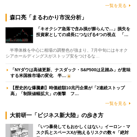
一覧を見る
森口亮「まるわかり市況分析」
「キオクシア急落で含み損が膨らんで…」損失を
投資家としての成長につなげる4つの視点 「…
半導体株を中心に相場の調整色が強まり、7月中旬にはキオク
シアホールディングスがストップ安をつけるな…
「NYダウは高値更新、ナスダック・S&P500は足踏み」が意味
する米国株市場の変化 半…
【歴史的な爆騰劇】時価総額10兆円企業が「2連続ストップ
高」「制限値幅拡大」の衝撃 フ…
一覧を見る
大前研一「ビジネス新大陸」の歩き方
「いつ暴発してもおかしくはない」イーロン・マ
スク氏とスペースXが抱えるリスクの数々「絶対