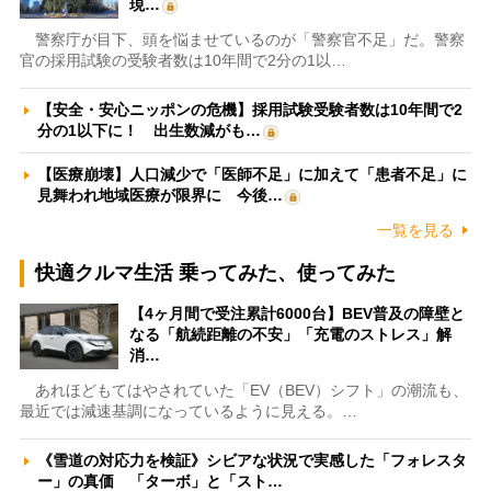
現…
警察庁が目下、頭を悩ませているのが「警察官不足」だ。警察
官の採用試験の受験者数は10年間で2分の1以…
【安全・安心ニッポンの危機】採用試験受験者数は10年間で2
分の1以下に！ 出生数減がも…
【医療崩壊】人口減少で「医師不足」に加えて「患者不足」に
見舞われ地域医療が限界に 今後…
一覧を見る
快適クルマ生活 乗ってみた、使ってみた
【4ヶ月間で受注累計6000台】BEV普及の障壁と
なる「航続距離の不安」「充電のストレス」解
消…
あれほどもてはやされていた「EV（BEV）シフト」の潮流も、
最近では減速基調になっているように見える。…
《雪道の対応力を検証》シビアな状況で実感した「フォレスタ
ー」の真価 「ターボ」と「スト…