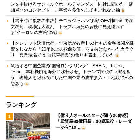
ンを手掛けるサンマルクホールディングス 同社に聞いた「店
舗展開のコンセプト」、事業を多角化してもぶれない軸
【納車時に複数の事故】テスラジャパン“多額のEV補助金”で注
文殺到、現場は大混乱 トラブル続発の背後に見え隠れす
る“イーロンの右腕”の影
【クレジット決済代行・全東信が破産】63社もの金融機関が融
資をしながら「20年以上の粉飾決算」を見抜けなかったカラク
リ 営業現場では“自転車操業”の焦りも表出していた
急増する中国企業の“国籍ロンダリング” SHEIN、TikTok、
Temu…本社機能を海外に移転させ、トランプ関税の回避を狙
う 現地人を隠れ蓑にした中国企業の農業参入・土地取得への
懸念も
ランキング
【億り人オールスターが狙う20銘柄】
1
「総資産69億円超」90歳現役トレーダ
ーから“10…