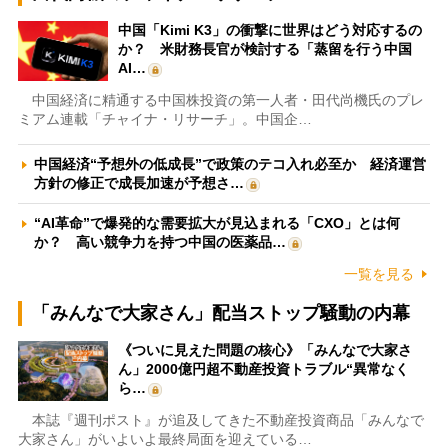
中国「Kimi K3」の衝撃に世界はどう対応するの
か？ 米財務長官が検討する「蒸留を行う中国
AI…
中国経済に精通する中国株投資の第一人者・田代尚機氏のプレ
ミアム連載「チャイナ・リサーチ」。中国企…
中国経済“予想外の低成長”で政策のテコ入れ必至か 経済運営
方針の修正で成長加速が予想さ…
“AI革命”で爆発的な需要拡大が見込まれる「CXO」とは何
か？ 高い競争力を持つ中国の医薬品…
一覧を見る
「みんなで大家さん」配当ストップ騒動の内幕
《ついに見えた問題の核心》「みんなで大家さ
ん」2000億円超不動産投資トラブル“異常なく
ら…
本誌『週刊ポスト』が追及してきた不動産投資商品「みんなで
大家さん」がいよいよ最終局面を迎えている…