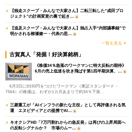
【独走スクープ・みんなで大家さん】二転三転した“成田プロ
ジェクト”の計画変更の裏で起き…
【追及スクープ・みんなで大家さん】独占入手“内部議事録”で
明かされる柳瀬健一・代表の思…
一覧を見る
古賀真人「発掘！好決算銘柄」
《株価34％急落のワークマンに特大反転の期待》
6月の売上低迷を吹き飛ばす第1四半期決算、…
6月3日に8330円をつけたワークマン（東証スタンダード・
7564）の株価は、わずか1カ月あまりで約34％下落…
三菱重工が「AIインフラの新たな主役」として再評価される気
運 エヌビディアとの提携でAI…
キオクシアHD「7万円割れからの急反発」は再びの上昇局面へ
の反転シグナルか？ 市場のムー…