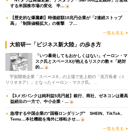
「NYダウは高値更新、ナスダック・S&P500は足踏み」が意味
する米国株市場の変化 半…
【歴史的な爆騰劇】時価総額10兆円企業が「2連続ストップ
高」「制限値幅拡大」の衝撃 フ…
一覧を見る
大前研一「ビジネス新大陸」の歩き方
「いつ暴発してもおかしくはない」イーロン・マ
スク氏とスペースXが抱えるリスクの数々「絶対
的…
宇宙開発企業「スペースX」の上場で史上初の「兆万長者（ト
リリオネア）」となったイーロン・マスク氏。…
【3メガバンクは純利益5兆円超】銀行、商社、ゼネコンは最高
益続出の一方で、中小企業・…
急増する中国企業の“国籍ロンダリング” SHEIN、TikTok、
Temu…本社機能を海外に移転させ…
一覧を見る