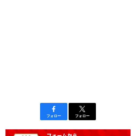
フォロー
フォロー