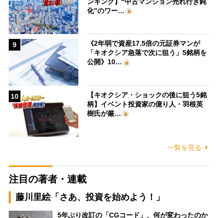
ンキング】“中古マンション売れ行き鈍
化”のワー…
《2年弱で資産17.5倍の元証券マンが
9
「キオクシア急落で次に狙う」5銘柄を
公開》10…
【キオクシア・ショックの後に狙う5銘
10
柄】イベント投資家の億り人・羽根英
樹氏が厳…
一覧を見る
注目の著者・連載
藤川里絵「さあ、投資を始めよう！」
5年ぶり改訂の「CGコード」、何が変わったのか