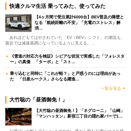
快適クルマ生活 乗ってみた、使ってみた
【4ヶ月間で受注累計6000台】BEV普及の障壁と
なる「航続距離の不安」「充電のストレス」解
消…
あれほどもてはやされていた「EV（BEV）シフト」の潮流も、
最近では減速基調になっているように見える。…
《雪道の対応力を検証》シビアな状況で実感した「フォレスタ
ー」の真価 「ターボ」と「スト…
乗り込むと同時に「これが軽？」と戸惑うのには理由があっ
た 「日産ルークス」さらなる躍進…
一覧を見る
大竹聡の「昼酒御免！」
【大竹聡の昼酒御免！】「ネグローニ」「山崎」
「マンハッタン」新宿三丁目の隠れ家バーで1…