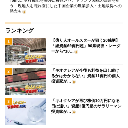
Temu…本社機能を海外に移転させ、トランプ関税の回避を狙
う 現地人を隠れ蓑にした中国企業の農業参入・土地取得への
懸念も
ランキング
【億り人オールスターが狙う20銘柄】
1
「総資産69億円超」90歳現役トレーダ
ーから“10…
「キオクシアが今後も利益を出し続け
2
るかは分からない」資産11億円の個人
投資家が…
「キオクシアが再び株価10万円になる
3
日は遠い」資産3億円超のサラリーマン
投資家が…