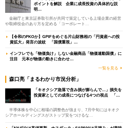
ポイントを解説 企業に成長投資の具体的な説
明…
金融庁と東京証券取引所が共同で策定している上場企業の経営
や取締役会のあり方を定める「コーポレート…
【令和のPKOか】GPIFをめぐる片山財務相の「円資産への投
資拡大」発言の波紋 「国債重視」…
インフレでも「物価負け」しない金融商品「物価連動国債」に
注目 元本が物価の動きに合わせ…
一覧を見る
森口亮「まるわかり市況分析」
「キオクシア急落で含み損が膨らんで…」損失を
投資家としての成長につなげる4つの視点 「…
半導体株を中心に相場の調整色が強まり、7月中旬にはキオク
シアホールディングスがストップ安をつけるな…