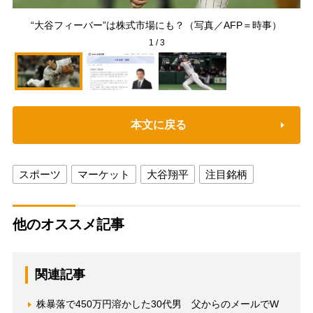
意
“大谷フィーバー”は株式市場にも？（写真／AFP＝時事）
1
/
3
本文に戻る
スポーツ
マーケット
大谷翔平
注目銘柄
他のオススメ記事
関連記事
株暴落で450万円溶かした30代男 父からのメールでW