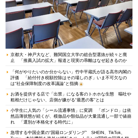
京都大・神戸大など、難関国立大学の総合型選抜が続々と廃
止 「推薦入試の拡大」報道と現実の乖離はなぜ起きるのか
「何がやりたいのか分からない」竹中平蔵氏が語る高市内閣の
評価 「給付付き税額控除はその場しのぎ」いま不可欠なの
は“社会保障制度の改革議論”と指摘
お酒を提供する店で「出禁」になる客のトホホな生態 嘔吐や
粗相だけじゃない、店側が嫌がる“最悪の客”とは
小学生に人気の「シール流通事情」に変調 「ボンドロ」は依
然品薄状態が続くが、模倣品や類似品が大量流通し一部で値崩
れ 「選別が本格化する時代に」
急増する中国企業の“国籍ロンダリング” SHEIN、TikTok、