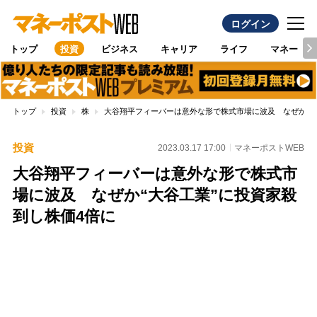
ログイン
トップ
投資
ビジネス
キャリア
ライフ
マネー
トップ
投資
株
大谷翔平フィーバーは意外な形で株式市場に波及 なぜか“大
投資
2023.03.17 17:00
マネーポストWEB
大谷翔平フィーバーは意外な形で株式市
場に波及 なぜか“大谷工業”に投資家殺
到し株価4倍に
Loaded
:
100.00%
/
Unmute