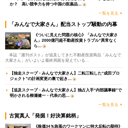
か？ 高い競争力を持つ中国の医薬品…
一覧を見る
「みんなで大家さん」配当ストップ騒動の内幕
《ついに見えた問題の核心》「みんなで大家さ
ん」2000億円超不動産投資トラブル“異常なく
ら…
本誌『週刊ポスト』が追及してきた不動産投資商品「みんなで
大家さん」がいよいよ最終局面を迎えている…
【独走スクープ・みんなで大家さん】二転三転した“成田プロ
ジェクト”の計画変更の裏で起き…
【追及スクープ・みんなで大家さん】独占入手“内部議事録”で
明かされる柳瀬健一・代表の思…
一覧を見る
古賀真人「発掘！好決算銘柄」
《株価34％急落のワークマンに特大反転の期待》