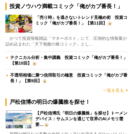
投資ノウハウ満載コミック「俺がカブ番長！」
「売り時」を逃さないトレンド見極め術 投資コ
ミック「俺がカブ番長！」【第11回】
かつて投資情報雑誌「マネーポスト」にて、圧倒的な情報量が
詰め込まれた「天下無敵の株コミック」とし…
テクニカル分析・集中講義 投資コミック「俺がカブ番長！」
【第10回】
不透明相場に勝つ信用取引の極意 投資コミック「俺がカブ番
長！」【第9回】
一覧を見る
戸松信博の明日の爆騰株を探せ！
【戸松信博氏「明日の爆騰株」を探せ】トーメン
デバイス：サムスンを通じて世界のAIメモリ需
要…