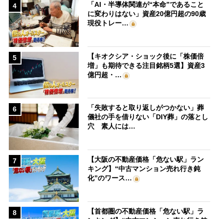
「AI・半導体関連が“本命”であること
4
に変わりはない」資産20億円超の90歳
現役トレー…
【キオクシア・ショック後に「株価倍
5
増」も期待できる注目銘柄5選】資産3
億円超・…
「失敗すると取り返しがつかない」葬
6
儀社の手を借りない「DIY葬」の落とし
穴 素人には…
【大阪の不動産価格「危ない駅」ラン
7
キング】“中古マンション売れ行き鈍
化”のワース…
【首都圏の不動産価格「危ない駅」ラ
8