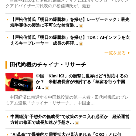
新聞や雑誌など多数の金融メディアに出演するグローバルリン
クアドバイザーズ代表の戸松信博氏が、最新…
【戸松信博氏「明日の爆騰株」を探せ】レーザーテック：最先
端半導体の製造に不可欠な検査装…
【戸松信博氏「明日の爆騰株」を探せ】TDK：AIインフラを支
えるキープレーヤー 成長の再評…
一覧を見る
田代尚機のチャイナ・リサーチ
中国「Kimi K3」の衝撃に世界はどう対応するの
か？ 米財務長官が検討する「蒸留を行う中国
AI…
中国経済に精通する中国株投資の第一人者・田代尚機氏のプレ
ミアム連載「チャイナ・リサーチ」。中国企…
中国経済“予想外の低成長”で政策のテコ入れ必至か 経済運営
方針の修正で成長加速が予想さ…
“AI革命”で爆発的な需要拡大が見込まれる「CXO」とは何