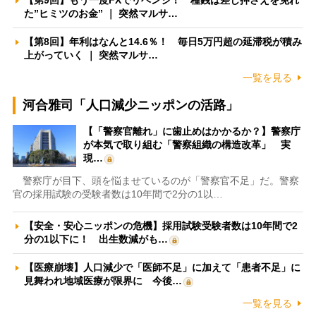
【第9回】もう一度FXでリベンジ！ 種銭は差し押さえを免れ
た”ヒミツのお金” ｜ 突然マルサ…
【第8回】年利はなんと14.6％！ 毎日5万円超の延滞税が積み
上がっていく ｜ 突然マルサ…
一覧を見る
河合雅司「人口減少ニッポンの活路」
【「警察官離れ」に歯止めはかかるか？】警察庁
が本気で取り組む「警察組織の構造改革」 実
現…
警察庁が目下、頭を悩ませているのが「警察官不足」だ。警察
官の採用試験の受験者数は10年間で2分の1以…
【安全・安心ニッポンの危機】採用試験受験者数は10年間で2
分の1以下に！ 出生数減がも…
【医療崩壊】人口減少で「医師不足」に加えて「患者不足」に
見舞われ地域医療が限界に 今後…
一覧を見る