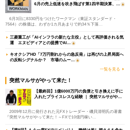
6月の売上低迷を吹き飛ばす第1四半期決算、…
6月3日に8330円をつけたワークマン（東証スタンダード・
7564）の株価は、わずか1カ月あまりで約34％下落…
三菱重工が「AIインフラの新たな主役」として再評価される気
運 エヌビディアとの提携でAI…
キオクシアHD「7万円割れからの急反発」は再びの上昇局面へ
の反転シグナルか？ 市場のムー…
一覧を見る
突然マルサがやって来た！
【最終回】1億6000万円の負債と引き換えに手に
入れたプライスレスな経験 ｜ 突然マルサがや…
2009年12月に発行された元FXトレーダー・磯貝清明氏の著書
『突然マルサがやって来た！～FXで10億円稼い…