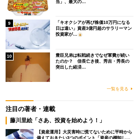
当」、最大の…
「キオクシアが再び株価10万円になる
9
日は遠い」資産3億円超のサラリーマン
投資家が…
豊臣兄弟は転戦続きでなぜ軍費が続い
10
たのか？ 信長亡き後、秀吉・秀長の
突出した経済…
一覧を見る
注目の著者・連載
藤川里絵「さあ、投資を始めよう！」
【資産運用】大災害時に慌てないために平時から
備えておきたい3つのポイント「資産の棚卸し…