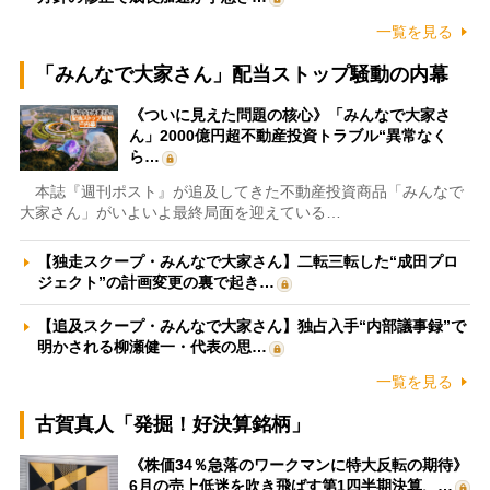
一覧を見る
「みんなで大家さん」配当ストップ騒動の内幕
《ついに見えた問題の核心》「みんなで大家さ
ん」2000億円超不動産投資トラブル“異常なく
ら…
本誌『週刊ポスト』が追及してきた不動産投資商品「みんなで
大家さん」がいよいよ最終局面を迎えている…
【独走スクープ・みんなで大家さん】二転三転した“成田プロ
ジェクト”の計画変更の裏で起き…
【追及スクープ・みんなで大家さん】独占入手“内部議事録”で
明かされる柳瀬健一・代表の思…
一覧を見る
古賀真人「発掘！好決算銘柄」
《株価34％急落のワークマンに特大反転の期待》
6月の売上低迷を吹き飛ばす第1四半期決算、…