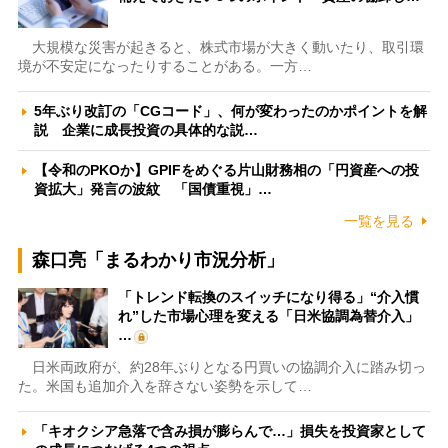
大規模な災害が起きると、株式市場が大きく動いたり、取引環
境が不安定になったりすることがある。一方…
5年ぶり改訂の「CGコード」、何が変わったのかポイントを解
説 企業に成長投資の具体的な説…
【令和のPKOか】GPIFをめぐる片山財務相の「円資産への投
資拡大」発言の波紋 「国債重視」…
一覧を見る
森口亮「まるわかり市況分析」
「トレンド転換のスイッチになり得る」“介入慣
れ”した市場心理を変える「日米協調為替介入」
…
日米両政府が、約28年ぶりとなる円買いの協調介入に踏み切っ
た。米国も追加介入を辞さない姿勢を示して…
「キオクシア急落で含み損が膨らんで…」損失を投資家として