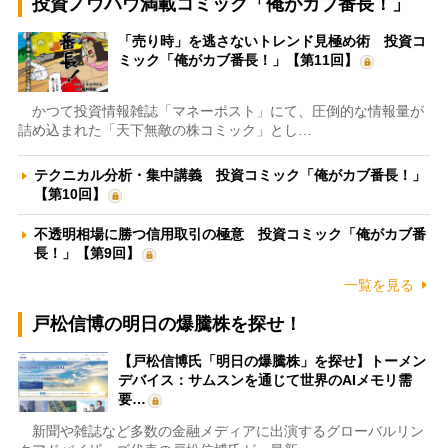
投資ノウハウ満載コミック「俺がカブ番長！」
「売り時」を逃さないトレンド見極め術 投資コ
ミック「俺がカブ番長！」【第11回】
かつて投資情報雑誌「マネーポスト」にて、圧倒的な情報量が
詰め込まれた「天下無敵の株コミック」とし…
テクニカル分析・集中講義 投資コミック「俺がカブ番長！」
【第10回】
不透明相場に勝つ信用取引の極意 投資コミック「俺がカブ番
長！」【第9回】
一覧を見る
戸松信博の明日の爆騰株を探せ！
【戸松信博氏「明日の爆騰株」を探せ】トーメン
デバイス：サムスンを通じて世界のAIメモリ需
要…
新聞や雑誌など多数の金融メディアに出演するグローバルリン