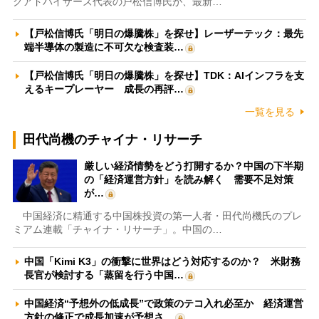
クアドバイザーズ代表の戸松信博氏が、最新…
【戸松信博氏「明日の爆騰株」を探せ】レーザーテック：最先
端半導体の製造に不可欠な検査装…
【戸松信博氏「明日の爆騰株」を探せ】TDK：AIインフラを支
えるキープレーヤー 成長の再評…
一覧を見る
田代尚機のチャイナ・リサーチ
厳しい経済情勢をどう打開するか？中国の下半期
の「経済運営方針」を読み解く 需要不足対策
が…
中国経済に精通する中国株投資の第一人者・田代尚機氏のプレ
ミアム連載「チャイナ・リサーチ」。中国の…
中国「Kimi K3」の衝撃に世界はどう対応するのか？ 米財務
長官が検討する「蒸留を行う中国…
中国経済“予想外の低成長”で政策のテコ入れ必至か 経済運営
方針の修正で成長加速が予想さ…