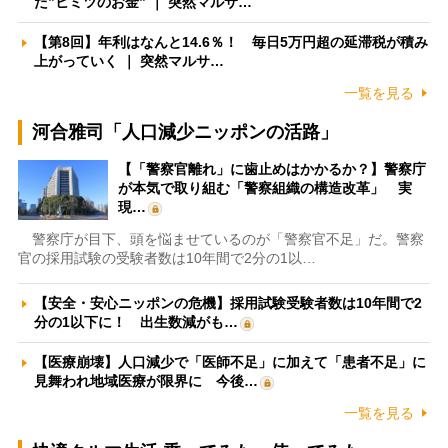
た”ヒミツのお金” ｜ 突然マルサ…
【第8回】年利はなんと14.6％！ 毎日5万円超の延滞税が積み
上がっていく ｜ 突然マルサ…
一覧を見る
河合雅司「人口減少ニッポンの活路」
【「警察官離れ」に歯止めはかかるか？】警察庁
が本気で取り組む「警察組織の構造改革」 実
現…
警察庁が目下、頭を悩ませているのが「警察官不足」だ。警察
官の採用試験の受験者数は10年間で2分の1以…
【安全・安心ニッポンの危機】採用試験受験者数は10年間で2
分の1以下に！ 出生数減がも…
【医療崩壊】人口減少で「医師不足」に加えて「患者不足」に
見舞われ地域医療が限界に 今後…
一覧を見る