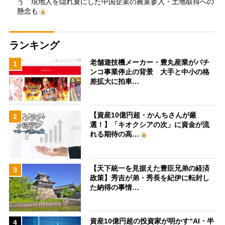
う 現地人を隠れ蓑にした中国企業の農業参入・土地取得への
懸念も
ランキング
老舗遊技機メーカー・豊丸産業がパチ
1
ンコ事業停止の背景 大手と中小の格
差拡大に拍車…
【資産10億円超・かんちさんが厳
2
選！】「キオクシアの次」に資金が流
れる期待の高…
【天下統一を見据えた豊臣兄弟の経済
3
政策】秀吉が弟・秀長を紀伊に転封し
た納得の事情…
資産10億円超の投資家が明かす“AI・半
4