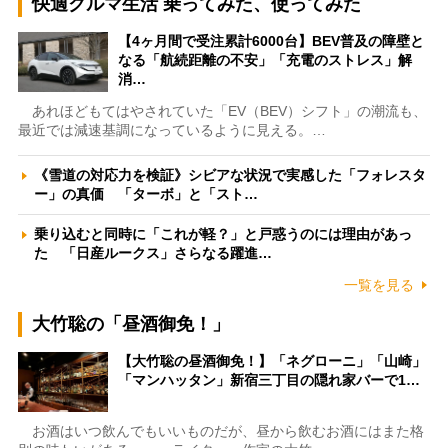
快適クルマ生活 乗ってみた、使ってみた
【4ヶ月間で受注累計6000台】BEV普及の障壁と
なる「航続距離の不安」「充電のストレス」解
消…
あれほどもてはやされていた「EV（BEV）シフト」の潮流も、
最近では減速基調になっているように見える。…
《雪道の対応力を検証》シビアな状況で実感した「フォレスタ
ー」の真価 「ターボ」と「スト…
乗り込むと同時に「これが軽？」と戸惑うのには理由があっ
た 「日産ルークス」さらなる躍進…
一覧を見る
大竹聡の「昼酒御免！」
【大竹聡の昼酒御免！】「ネグローニ」「山崎」
「マンハッタン」新宿三丁目の隠れ家バーで1…
お酒はいつ飲んでもいいものだが、昼から飲むお酒にはまた格