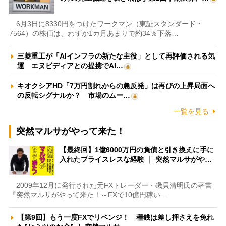
6月3日に8330円をつけたワークマン（東証スタンダード・
7564）の株価は、わずか1カ月あまりで約34％下落…
三菱重工が「AIインフラの新たな主役」として再評価される気
運 エヌビディアとの提携でAI…
キオクシアHD「7万円割れからの急反発」は再びの上昇局面へ
の反転シグナルか？ 市場のムー…
一覧を見る
突然マルサがやって来た！
【最終回】1億6000万円の負債と引き換えに手に
入れたプライスレスな経験 ｜ 突然マルサがや…
2009年12月に発行された元FXトレーダー・磯貝清明氏の著書
『突然マルサがやって来た！～FXで10億円稼い…
【第9回】もう一度FXでリベンジ！ 種銭は差し押さえを免れ