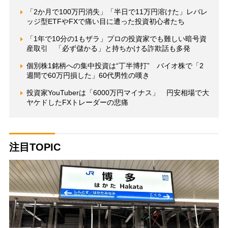
「2か月で100万円消失」「半日で11万円溶けた」レバレ
ッジ型ETFやFXで痛い目に遭った投資初心者たち
「1年で10分の1もザラ」プロの投資家でも難しい暗号資
産取引 「必ず儲かる」と持ちかける詐欺話も多発
個別株1銘柄への集中投資は“丁半博打” バイオ株で「2
週間で60万円損した」60代男性の嘆き
投資家YouTuberは「6000万円マイナス」 円安相場で大
ヤケドしたFXトレーダーの悲痛
注目TOPIC