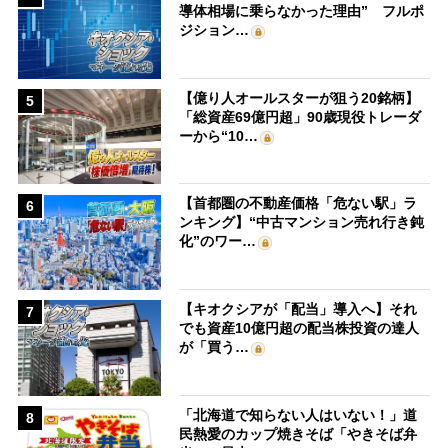
導体相場に乗らなかった理由” フルポ
ジション…
【億り人オールスターが狙う20銘柄】
5
「総資産69億円超」90歳現役トレーダ
ーから“10…
【首都圏の不動産価格「危ない駅」ラ
6
ンキング】“中古マンション売れ行き鈍
化”のワー…
【キオクシアが「配当」導入へ】それ
7
でも資産10億円超の配当株投資の達人
が「買う…
「北海道で知らない人はいない！」道
8
民熱愛のカップ焼きそば「やきそば弁