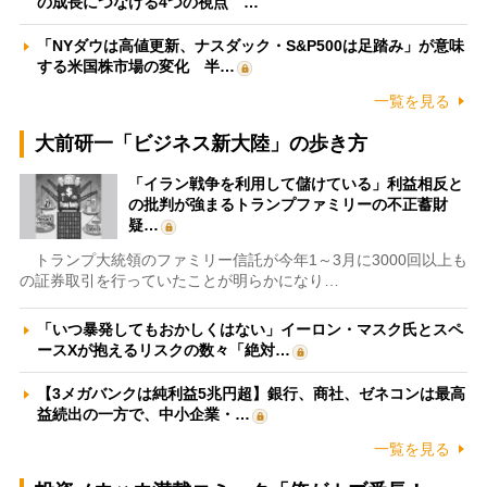
の成長につなげる4つの視点 …
「NYダウは高値更新、ナスダック・S&P500は足踏み」が意味
する米国株市場の変化 半…
一覧を見る
大前研一「ビジネス新大陸」の歩き方
「イラン戦争を利用して儲けている」利益相反と
の批判が強まるトランプファミリーの不正蓄財
疑…
トランプ大統領のファミリー信託が今年1～3月に3000回以上も
の証券取引を行っていたことが明らかになり…
「いつ暴発してもおかしくはない」イーロン・マスク氏とスペ
ースXが抱えるリスクの数々「絶対…
【3メガバンクは純利益5兆円超】銀行、商社、ゼネコンは最高
益続出の一方で、中小企業・…
一覧を見る