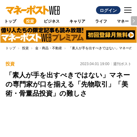
ログイン
トップ
投資
ビジネス
キャリア
ライフ
マネー
トップ
投資
金・商品・不動産
「素人が手を出すべきではない」マネーの専
投資
2023.04.01 19:00
週刊ポスト
「素人が手を出すべきではない」マネー
の専門家が口を揃える「先物取引」「美
術・骨董品投資」の難しさ
Loaded
:
100.00%
/
Unmute