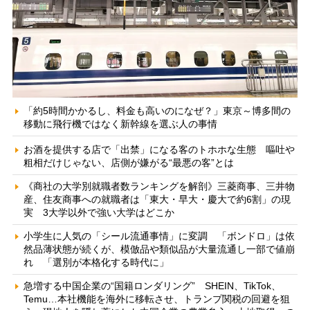
「約5時間かかるし、料金も高いのになぜ？」東京～博多間の
移動に飛行機ではなく新幹線を選ぶ人の事情
お酒を提供する店で「出禁」になる客のトホホな生態 嘔吐や
粗相だけじゃない、店側が嫌がる“最悪の客”とは
《商社の大学別就職者数ランキングを解剖》三菱商事、三井物
産、住友商事への就職者は「東大・早大・慶大で約6割」の現
実 3大学以外で強い大学はどこか
小学生に人気の「シール流通事情」に変調 「ボンドロ」は依
然品薄状態が続くが、模倣品や類似品が大量流通し一部で値崩
れ 「選別が本格化する時代に」
急増する中国企業の“国籍ロンダリング” SHEIN、TikTok、
Temu…本社機能を海外に移転させ、トランプ関税の回避を狙