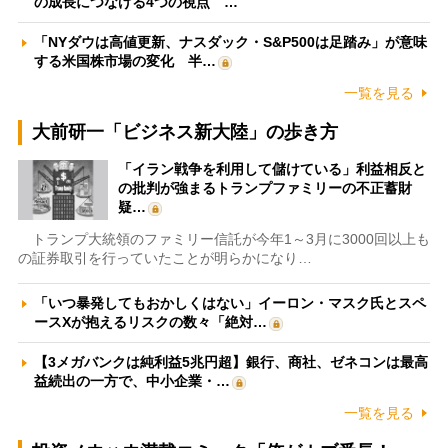
の成長につなげる4つの視点 …
「NYダウは高値更新、ナスダック・S&P500は足踏み」が意味
する米国株市場の変化 半…
一覧を見る
大前研一「ビジネス新大陸」の歩き方
「イラン戦争を利用して儲けている」利益相反と
の批判が強まるトランプファミリーの不正蓄財
疑…
トランプ大統領のファミリー信託が今年1～3月に3000回以上も
の証券取引を行っていたことが明らかになり…
「いつ暴発してもおかしくはない」イーロン・マスク氏とスペ
ースXが抱えるリスクの数々「絶対…
【3メガバンクは純利益5兆円超】銀行、商社、ゼネコンは最高
益続出の一方で、中小企業・…
一覧を見る