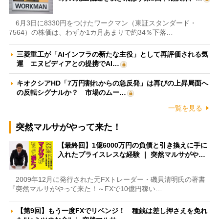
6月3日に8330円をつけたワークマン（東証スタンダード・
7564）の株価は、わずか1カ月あまりで約34％下落…
三菱重工が「AIインフラの新たな主役」として再評価される気
運 エヌビディアとの提携でAI…
キオクシアHD「7万円割れからの急反発」は再びの上昇局面へ
の反転シグナルか？ 市場のムー…
一覧を見る
突然マルサがやって来た！
【最終回】1億6000万円の負債と引き換えに手に
入れたプライスレスな経験 ｜ 突然マルサがや…
2009年12月に発行された元FXトレーダー・磯貝清明氏の著書
『突然マルサがやって来た！～FXで10億円稼い…
【第9回】もう一度FXでリベンジ！ 種銭は差し押さえを免れ