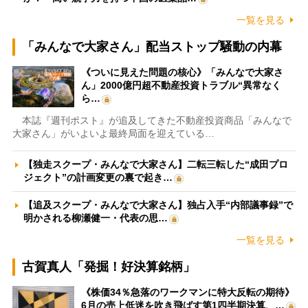
一覧を見る
「みんなで大家さん」配当ストップ騒動の内幕
《ついに見えた問題の核心》「みんなで大家さ
ん」2000億円超不動産投資トラブル“異常なく
ら…
本誌『週刊ポスト』が追及してきた不動産投資商品「みんなで
大家さん」がいよいよ最終局面を迎えている…
【独走スクープ・みんなで大家さん】二転三転した“成田プロ
ジェクト”の計画変更の裏で起き…
【追及スクープ・みんなで大家さん】独占入手“内部議事録”で
明かされる柳瀬健一・代表の思…
一覧を見る
古賀真人「発掘！好決算銘柄」
《株価34％急落のワークマンに特大反転の期待》
6月の売上低迷を吹き飛ばす第1四半期決算、…