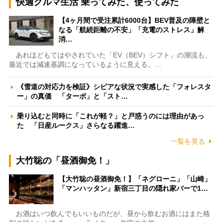
快適クルマ生活 乗ってみた、使ってみた
【4ヶ月間で受注累計6000台】BEV普及の障壁と
なる「航続距離の不安」「充電のストレス」解
消…
あれほどもてはやされていた「EV（BEV）シフト」の潮流も、
最近では減速基調になっているように見える。…
《雪道の対応力を検証》シビアな状況で実感した「フォレスタ
ー」の真価 「ターボ」と「スト…
乗り込むと同時に「これが軽？」と戸惑うのには理由があっ
た 「日産ルークス」さらなる躍進…
一覧を見る
大竹聡の「昼酒御免！」
【大竹聡の昼酒御免！】「ネグローニ」「山崎」
「マンハッタン」新宿三丁目の隠れ家バーで1…
お酒はいつ飲んでもいいものだが、昼から飲むお酒にはまた格