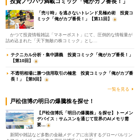
投資ノウハウ満載コミック「俺がカブ番長！」
「売り時」を逃さないトレンド見極め術 投資コ
ミック「俺がカブ番長！」【第11回】
かつて投資情報雑誌「マネーポスト」にて、圧倒的な情報量が
詰め込まれた「天下無敵の株コミック」とし…
テクニカル分析・集中講義 投資コミック「俺がカブ番長！」
【第10回】
不透明相場に勝つ信用取引の極意 投資コミック「俺がカブ番
長！」【第9回】
一覧を見る
戸松信博の明日の爆騰株を探せ！
【戸松信博氏「明日の爆騰株」を探せ】トーメン
デバイス：サムスンを通じて世界のAIメモリ需
要…
新聞や雑誌など多数の金融メディアに出演するグローバルリン