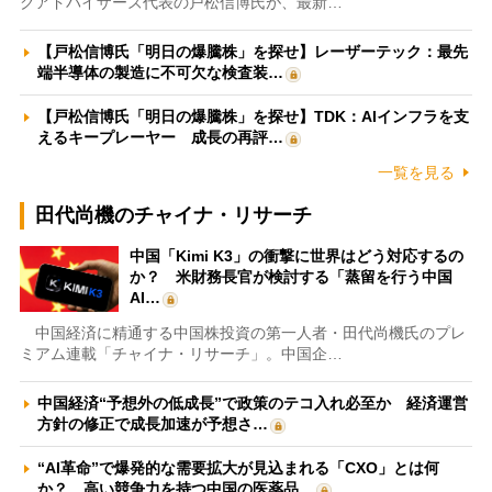
クアドバイザーズ代表の戸松信博氏が、最新…
【戸松信博氏「明日の爆騰株」を探せ】レーザーテック：最先
端半導体の製造に不可欠な検査装…
【戸松信博氏「明日の爆騰株」を探せ】TDK：AIインフラを支
えるキープレーヤー 成長の再評…
一覧を見る
田代尚機のチャイナ・リサーチ
中国「Kimi K3」の衝撃に世界はどう対応するの
か？ 米財務長官が検討する「蒸留を行う中国
AI…
中国経済に精通する中国株投資の第一人者・田代尚機氏のプレ
ミアム連載「チャイナ・リサーチ」。中国企…
中国経済“予想外の低成長”で政策のテコ入れ必至か 経済運営
方針の修正で成長加速が予想さ…
“AI革命”で爆発的な需要拡大が見込まれる「CXO」とは何
か？ 高い競争力を持つ中国の医薬品…