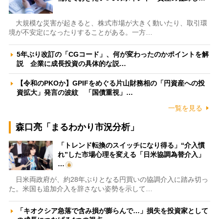
大規模な災害が起きると、株式市場が大きく動いたり、取引環
境が不安定になったりすることがある。一方…
5年ぶり改訂の「CGコード」、何が変わったのかポイントを解
説 企業に成長投資の具体的な説…
【令和のPKOか】GPIFをめぐる片山財務相の「円資産への投
資拡大」発言の波紋 「国債重視」…
一覧を見る
森口亮「まるわかり市況分析」
「トレンド転換のスイッチになり得る」“介入慣
れ”した市場心理を変える「日米協調為替介入」
…
日米両政府が、約28年ぶりとなる円買いの協調介入に踏み切っ
た。米国も追加介入を辞さない姿勢を示して…
「キオクシア急落で含み損が膨らんで…」損失を投資家として