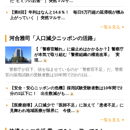
た”ヒミツのお金” ｜ 突然マルサ…
【第8回】年利はなんと14.6％！ 毎日5万円超の延滞税が積み
上がっていく ｜ 突然マルサ…
一覧を見る
河合雅司「人口減少ニッポンの活路」
【「警察官離れ」に歯止めはかかるか？】警察庁
が本気で取り組む「警察組織の構造改革」 実
現…
警察庁が目下、頭を悩ませているのが「警察官不足」だ。警察
官の採用試験の受験者数は10年間で2分の1以…
【安全・安心ニッポンの危機】採用試験受験者数は10年間で2
分の1以下に！ 出生数減がも…
【医療崩壊】人口減少で「医師不足」に加えて「患者不足」に
見舞われ地域医療が限界に 今後…
一覧を見る