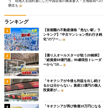
う 現地人を隠れ蓑にした中国企業の農業参入・土地取得への
懸念も
ランキング
【首都圏の不動産価格「危ない駅」ラ
1
ンキング】“中古マンション売れ行き鈍
化”のワー…
【億り人オールスターが狙う20銘柄】
2
「総資産69億円超」90歳現役トレーダ
ーから“10…
「キオクシアが今後も利益を出し続け
3
るかは分からない」資産11億円の個人
投資家が…
「キオクシアが再び株価10万円になる
4