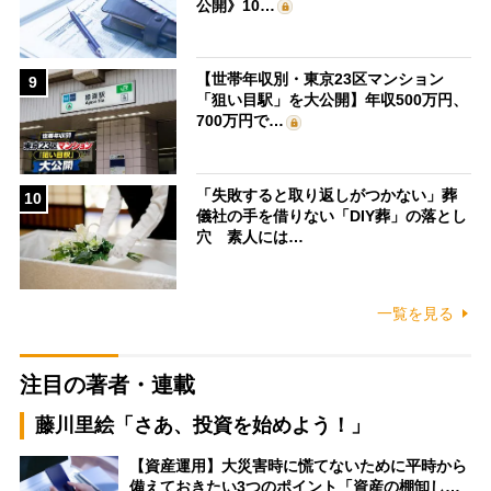
公開》10…
【世帯年収別・東京23区マンション
9
「狙い目駅」を大公開】年収500万円、
700万円で…
「失敗すると取り返しがつかない」葬
10
儀社の手を借りない「DIY葬」の落とし
穴 素人には…
一覧を見る
注目の著者・連載
藤川里絵「さあ、投資を始めよう！」
【資産運用】大災害時に慌てないために平時から
備えておきたい3つのポイント「資産の棚卸し…