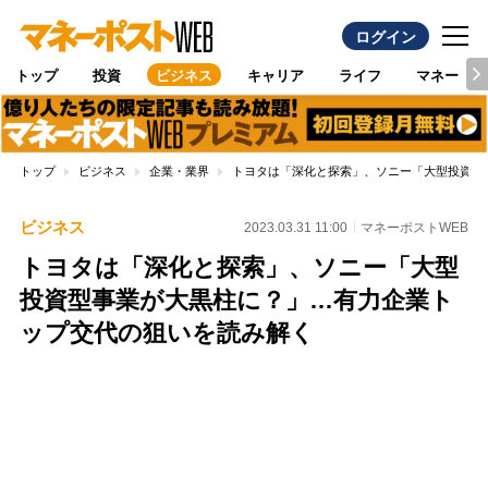
ログイン
トップ
投資
ビジネス
キャリア
ライフ
マネー
トップ
ビジネス
企業・業界
トヨタは「深化と探索」、ソニー「大型投資型
ビジネス
2023.03.31 11:00
マネーポストWEB
トヨタは「深化と探索」、ソニー「大型
投資型事業が大黒柱に？」…有力企業ト
ップ交代の狙いを読み解く
Loaded
:
100.00%
/
Unmute