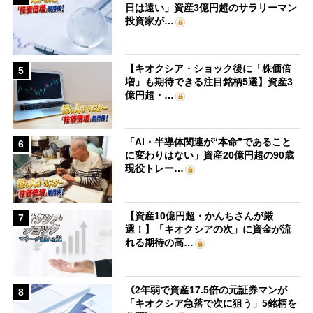
日は遠い」資産3億円超のサラリーマン
投資家が…
【キオクシア・ショック後に「株価倍
5
増」も期待できる注目銘柄5選】資産3
億円超・…
「AI・半導体関連が“本命”であること
6
に変わりはない」資産20億円超の90歳
現役トレー…
【資産10億円超・かんちさんが厳
7
選！】「キオクシアの次」に資金が流
れる期待の高…
《2年弱で資産17.5倍の元証券マンが
8
「キオクシア急落で次に狙う」5銘柄を