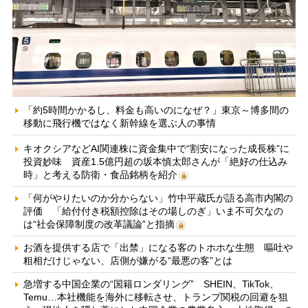
「約5時間かかるし、料金も高いのになぜ？」東京～博多間の
移動に飛行機ではなく新幹線を選ぶ人の事情
キオクシアなどAI関連株に資金集中で“割安になった成長株”に
投資妙味 資産1.5億円超の坂本慎太郎さんが「絶好の仕込み
時」と考える防衛・食品銘柄を紹介
「何がやりたいのか分からない」竹中平蔵氏が語る高市内閣の
評価 「給付付き税額控除はその場しのぎ」いま不可欠なの
は“社会保障制度の改革議論”と指摘
お酒を提供する店で「出禁」になる客のトホホな生態 嘔吐や
粗相だけじゃない、店側が嫌がる“最悪の客”とは
急増する中国企業の“国籍ロンダリング” SHEIN、TikTok、
Temu…本社機能を海外に移転させ、トランプ関税の回避を狙