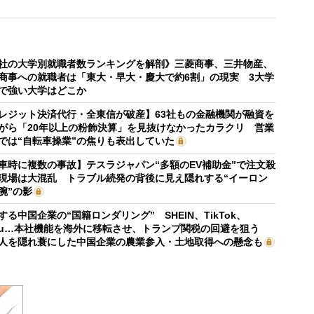
社の大学別就職者数ランキングを解剖》三菱商事、三井物産、
商事への就職者は「東大・早大・慶大で約6割」の現実 3大学
で強い大学はどこか
レジット決済代行・全東信が破産】63社もの金融機関が融資を
がら「20年以上の粉飾決算」を見抜けなかったカラクリ 営業
では“自転車操業”の焦りも表出していた
車時に複数の事故】テスラジャパン“多額のEV補助金”で注文殺
現場は大混乱 トラブル続発の背後に見え隠れする“イーロン
腕”の影
する中国企業の“国籍ロンダリング” SHEIN、TikTok、
mu…本社機能を海外に移転させ、トランプ関税の回避を狙う
人を隠れ蓑にした中国企業の農業参入・土地取得への懸念も