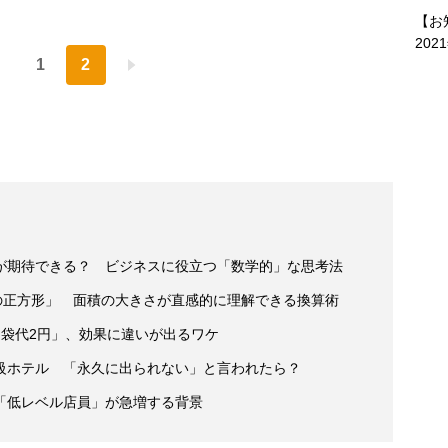
【お
202
1
2
が期待できる？ ビジネスに役立つ「数学的」な思考法
の正方形」 面積の大きさが直感的に理解できる換算術
ジ袋代2円」、効果に違いが出るワケ
級ホテル 「永久に出られない」と言われたら？
「低レベル店員」が急増する背景