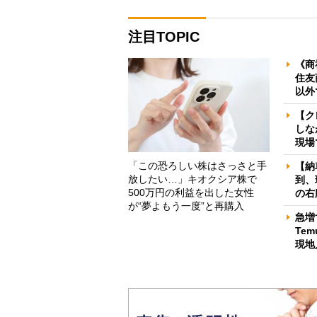
注目TOPIC
《商
住友
以外
【ク
しな
現場
「この恐ろしい株はさっさと手
【納
放したい…」キオクシア株で
到、
500万円の利益を出した女性
の右
が“夢よもう一度”と再購入
急増
Te
現地