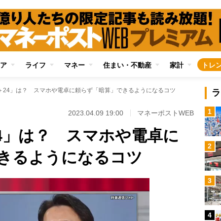
ア
ライフ
マネー
住まい・不動産
家計
トレ
17＋24」は？ スマホや電卓に頼らず「暗算」できるようになるコツ
ラ
1
2023.04.09 19:00
マネーポストWEB
＋24」は？ スマホや電卓に
2
きるようになるコツ
3
4