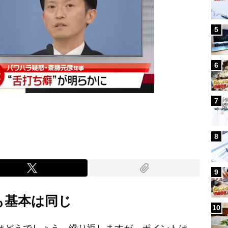
5
6
7
8
9
も基本は同じ
10