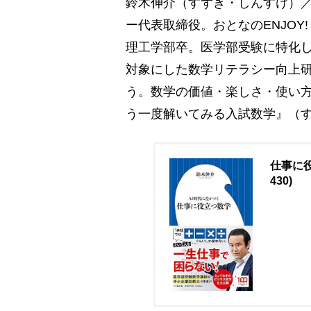
鈴木伸介（すずき・しんすけ）／
ー代表取締役。おとなのENJOY
理工学部卒。医学部受験に特化
対象にした数学リテラシー向上
う。数学の価値・楽しさ・使い
う一度解いてみる入試数学』（
仕事に役
430)