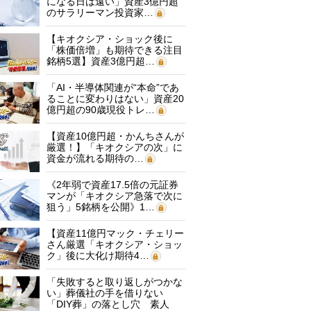
になる日は遠い」資産3億円超
のサラリーマン投資家…
【キオクシア・ショック後に
「株価倍増」も期待できる注目
銘柄5選】資産3億円超…
「AI・半導体関連が“本命”であ
ることに変わりはない」資産20
億円超の90歳現役トレ…
【資産10億円超・かんちさんが
厳選！】「キオクシアの次」に
資金が流れる期待の…
《2年弱で資産17.5倍の元証券
マンが「キオクシア急落で次に
狙う」5銘柄を公開》1…
【資産11億円マック・チェリー
さん厳選「キオクシア・ショッ
ク」後に大化け期待4…
「失敗すると取り返しがつかな
い」葬儀社の手を借りない
「DIY葬」の落とし穴 素人