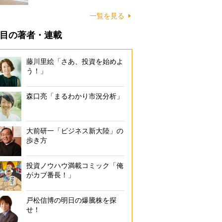
に…
一覧を見る
目の著者・連載
藤川里絵「さあ、投資を始めよ
う！」
森口亮「まるわかり市況分析」
大前研一「ビジネス新大陸」の
歩き方
投資ノウハウ満載コミック「俺
がカブ番長！」
戸松信博の明日の爆騰株を探
せ！