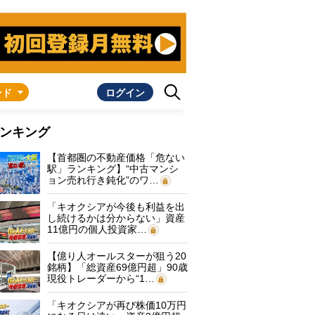
ンド
ログイン
ンキング
【首都圏の不動産価格「危ない
駅」ランキング】“中古マンシ
ョン売れ行き鈍化”のワ…
「キオクシアが今後も利益を出
し続けるかは分からない」資産
11億円の個人投資家…
【億り人オールスターが狙う20
銘柄】「総資産69億円超」90歳
現役トレーダーから“1…
「キオクシアが再び株価10万円