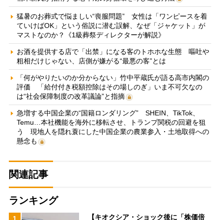
猛暑のお葬式で悩ましい“喪服問題” 女性は「ワンピースを着
ていけばOK」という俗説に潜む誤解、なぜ「ジャケット」が
マストなのか？《1級葬祭ディレクターが解説》
お酒を提供する店で「出禁」になる客のトホホな生態 嘔吐や
粗相だけじゃない、店側が嫌がる“最悪の客”とは
「何がやりたいのか分からない」竹中平蔵氏が語る高市内閣の
評価 「給付付き税額控除はその場しのぎ」いま不可欠なの
は“社会保障制度の改革議論”と指摘
急増する中国企業の“国籍ロンダリング” SHEIN、TikTok、
Temu…本社機能を海外に移転させ、トランプ関税の回避を狙
う 現地人を隠れ蓑にした中国企業の農業参入・土地取得への
懸念も
関連記事
ランキング
【キオクシア・ショック後に「株価倍
1