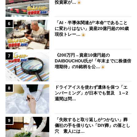
投資家が…
「AI・半導体関連が“本命”であること
6
に変わりはない」資産20億円超の90歳
現役トレー…
《200万円→資産10億円超の
7
DAIBOUCHOU氏が「年末までに株価倍
増期待」の5銘柄を公…
ドライアイスを使わず遺体を保つ「エ
8
ンバーミング」が日本でも普及 1～2
週間は問…
「失敗すると取り返しがつかない」葬
9
儀社の手を借りない「DIY葬」の落とし
穴 素人には…