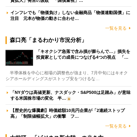
資拡大」発言の波紋 「国債重視」…
インフレでも「物価負け」しない金融商品「物価連動国債」に
注目 元本が物価の動きに合わせ…
一覧を見る
森口亮「まるわかり市況分析」
「キオクシア急落で含み損が膨らんで…」損失を
投資家としての成長につなげる4つの視点 「…
半導体株を中心に相場の調整色が強まり、7月中旬にはキオク
シアホールディングスがストップ安をつけるな…
「NYダウは高値更新、ナスダック・S&P500は足踏み」が意味
する米国株市場の変化 半…
【歴史的な爆騰劇】時価総額10兆円企業が「2連続ストップ
高」「制限値幅拡大」の衝撃 フ…
一覧を見る