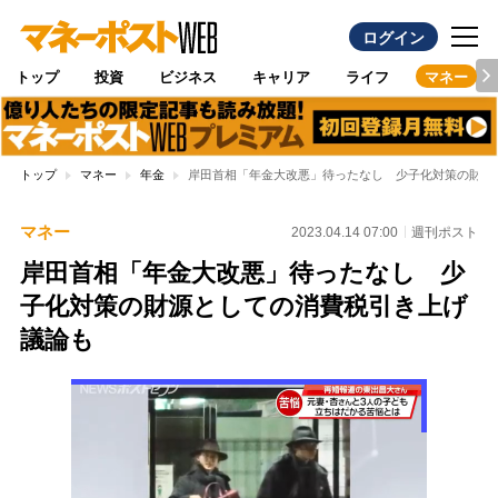
ログイン
トップ
投資
ビジネス
キャリア
ライフ
マネー
トップ
マネー
年金
岸田首相「年金大改悪」待ったなし 少子化対策の財源
マネー
2023.04.14 07:00
週刊ポスト
岸田首相「年金大改悪」待ったなし 少
子化対策の財源としての消費税引き上げ
議論も