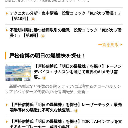
詰め込まれた「天下無敵の株コミック」とし…
テクニカル分析・集中講義 投資コミック「俺がカブ番長！」
【第10回】
不透明相場に勝つ信用取引の極意 投資コミック「俺がカブ番
長！」【第9回】
一覧を見る
戸松信博の明日の爆騰株を探せ！
【戸松信博氏「明日の爆騰株」を探せ】トーメン
デバイス：サムスンを通じて世界のAIメモリ需
要…
新聞や雑誌など多数の金融メディアに出演するグローバルリン
クアドバイザーズ代表の戸松信博氏が、最新…
【戸松信博氏「明日の爆騰株」を探せ】レーザーテック：最先
端半導体の製造に不可欠な検査装…
【戸松信博氏「明日の爆騰株」を探せ】TDK：AIインフラを支
えるキープレーヤー 成長の再評…