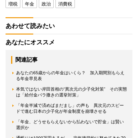
増税
年金
政治
消費税
あわせて読みたい
あなたにオススメ
関連記事
あなたの65歳からの年金はいくら？ 加入期間別もらえ
る年金早見表
本気ではない岸田首相の“異次元の少子化対策” その実態
は「給付金バラ撒きの選挙対策」
「年金半減で済めばまだまし」の声も 異次元のスピー
ドで進む日本の少子化が年金制度を崩壊させる
「年金、どうせもらえないから払わないで貯金」は賢い
選択か
通帳には1000万円あるが… 定年後節約に努めてきた70