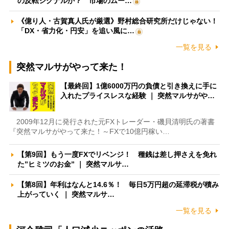
の反転シグナルか？ 市場のムー…
《億り人・古賀真人氏が厳選》野村総合研究所だけじゃない！
「DX・省力化・円安」を追い風に…
一覧を見る
突然マルサがやって来た！
【最終回】1億6000万円の負債と引き換えに手に
入れたプライスレスな経験 ｜ 突然マルサがや…
2009年12月に発行された元FXトレーダー・磯貝清明氏の著書
『突然マルサがやって来た！～FXで10億円稼い…
【第9回】もう一度FXでリベンジ！ 種銭は差し押さえを免れ
た”ヒミツのお金” ｜ 突然マルサ…
【第8回】年利はなんと14.6％！ 毎日5万円超の延滞税が積み
上がっていく ｜ 突然マルサ…
一覧を見る