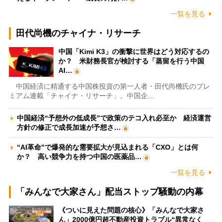
一覧を見る
田代尚機のチャイナ・リサーチ
中国「Kimi K3」の衝撃に世界はどう対応するの
か？ 米財務長官が検討する「蒸留を行う中国
AI…
中国経済に精通する中国株投資の第一人者・田代尚機氏のプレ
ミアム連載「チャイナ・リサーチ」。中国企…
中国経済“予想外の低成長”で政策のテコ入れ必至か 経済運営
方針の修正で成長加速が予想さ…
“AI革命”で爆発的な需要拡大が見込まれる「CXO」とは何
か？ 高い競争力を持つ中国の医薬品…
一覧を見る
「みんなで大家さん」配当ストップ騒動の内幕
《ついに見えた問題の核心》「みんなで大家さ
ん」2000億円超不動産投資トラブル“異常なく