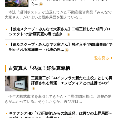
ら…
本誌『週刊ポスト』が追及してきた不動産投資商品「みんなで
大家さん」がいよいよ最終局面を迎えている…
【独走スクープ・みんなで大家さん】二転三転した“成田プロ
ジェクト”の計画変更の裏で起き…
【追及スクープ・みんなで大家さん】独占入手“内部議事録”で
明かされる柳瀬健一・代表の思…
一覧を見る
古賀真人「発掘！好決算銘柄」
三菱重工が「AIインフラの新たな主役」として再
評価される気運 エヌビディアとの提携でAIデ…
今年の株式市場を牽引してきたAI・半導体関連株に、調整の動
きが広がっている。そうしたなか、再び注目…
キオクシアHD「7万円割れからの急反発」は再びの上昇局面へ