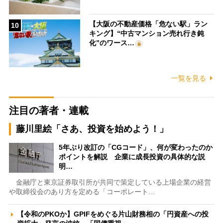
【大阪の不動産価格「危ない駅」ラン
10
キング】“中古マンション売れ行き鈍
化”のワース…
一覧を見る
注目の著者・連載
藤川里絵「さあ、投資を始めよう！」
5年ぶり改訂の「CGコード」、何が変わったのか
ポイントを解説 企業に成長投資の具体的な説
明…
金融庁と東京証券取引所が共同で策定している上場企業の経営
や取締役会のあり方を定める「コーポレート…
【令和のPKOか】GPIFをめぐる片山財務相の「円資産への投