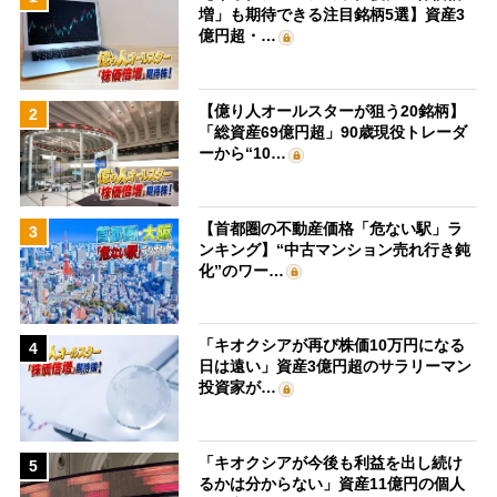
増」も期待できる注目銘柄5選】資産3
億円超・…
【億り人オールスターが狙う20銘柄】
2
「総資産69億円超」90歳現役トレーダ
ーから“10…
【首都圏の不動産価格「危ない駅」ラ
3
ンキング】“中古マンション売れ行き鈍
化”のワー…
「キオクシアが再び株価10万円になる
4
日は遠い」資産3億円超のサラリーマン
投資家が…
「キオクシアが今後も利益を出し続け
5
るかは分からない」資産11億円の個人