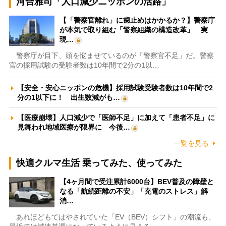
河合雅司「人口減少ニッポンの活路」
【「警察官離れ」に歯止めはかかるか？】警察庁
が本気で取り組む「警察組織の構造改革」 実
現…
警察庁が目下、頭を悩ませているのが「警察官不足」だ。警察
官の採用試験の受験者数は10年間で2分の1以…
【安全・安心ニッポンの危機】採用試験受験者数は10年間で2
分の1以下に！ 出生数減がも…
【医療崩壊】人口減少で「医師不足」に加えて「患者不足」に
見舞われ地域医療が限界に 今後…
一覧を見る
快適クルマ生活 乗ってみた、使ってみた
【4ヶ月間で受注累計6000台】BEV普及の障壁と
なる「航続距離の不安」「充電のストレス」解
消…
あれほどもてはやされていた「EV（BEV）シフト」の潮流も、