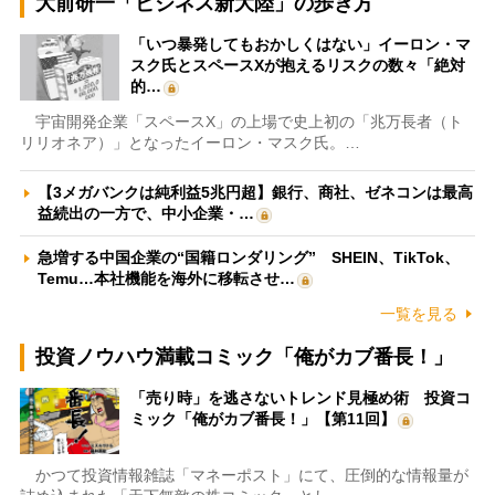
大前研一「ビジネス新大陸」の歩き方
「いつ暴発してもおかしくはない」イーロン・マ
スク氏とスペースXが抱えるリスクの数々「絶対
的…
宇宙開発企業「スペースX」の上場で史上初の「兆万長者（ト
リリオネア）」となったイーロン・マスク氏。…
【3メガバンクは純利益5兆円超】銀行、商社、ゼネコンは最高
益続出の一方で、中小企業・…
急増する中国企業の“国籍ロンダリング” SHEIN、TikTok、
Temu…本社機能を海外に移転させ…
一覧を見る
投資ノウハウ満載コミック「俺がカブ番長！」
「売り時」を逃さないトレンド見極め術 投資コ
ミック「俺がカブ番長！」【第11回】
かつて投資情報雑誌「マネーポスト」にて、圧倒的な情報量が