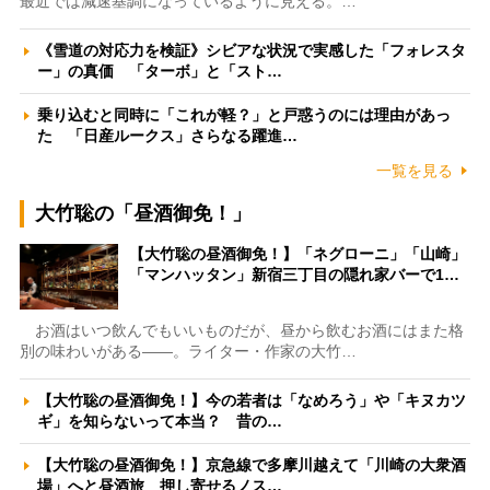
最近では減速基調になっているように見える。…
《雪道の対応力を検証》シビアな状況で実感した「フォレスタ
ー」の真価 「ターボ」と「スト…
乗り込むと同時に「これが軽？」と戸惑うのには理由があっ
た 「日産ルークス」さらなる躍進…
一覧を見る
大竹聡の「昼酒御免！」
【大竹聡の昼酒御免！】「ネグローニ」「山崎」
「マンハッタン」新宿三丁目の隠れ家バーで1…
お酒はいつ飲んでもいいものだが、昼から飲むお酒にはまた格
別の味わいがある――。ライター・作家の大竹…
【大竹聡の昼酒御免！】今の若者は「なめろう」や「キヌカツ
ギ」を知らないって本当？ 昔の…
【大竹聡の昼酒御免！】京急線で多摩川越えて「川崎の大衆酒
場」へと昼酒旅 押し寄せるノス…