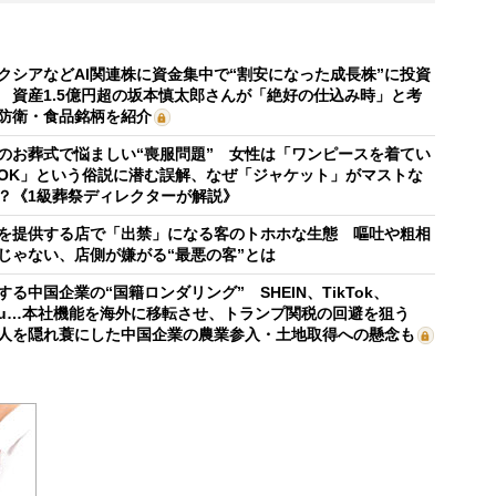
クシアなどAI関連株に資金集中で“割安になった成長株”に投資
 資産1.5億円超の坂本慎太郎さんが「絶好の仕込み時」と考
防衛・食品銘柄を紹介
のお葬式で悩ましい“喪服問題” 女性は「ワンピースを着てい
OK」という俗説に潜む誤解、なぜ「ジャケット」がマストな
？《1級葬祭ディレクターが解説》
を提供する店で「出禁」になる客のトホホな生態 嘔吐や粗相
じゃない、店側が嫌がる“最悪の客”とは
する中国企業の“国籍ロンダリング” SHEIN、TikTok、
mu…本社機能を海外に移転させ、トランプ関税の回避を狙う
人を隠れ蓑にした中国企業の農業参入・土地取得への懸念も