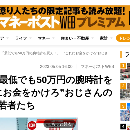
ア
ライフ
マネー
住まい・不動産
家計
トレ
50代上司からは「最低でも50万円の腕時計を買え！」 “これにお金をかけろ”おじさんの価値観に困惑する若者たち
ラ
1
2023.05.05 16:00
マネーポストWEB
「最低でも50万円の腕時計を
2
にお金をかけろ”おじさんの
若者たち
3
もっと見る
arrow_forward_ios
4