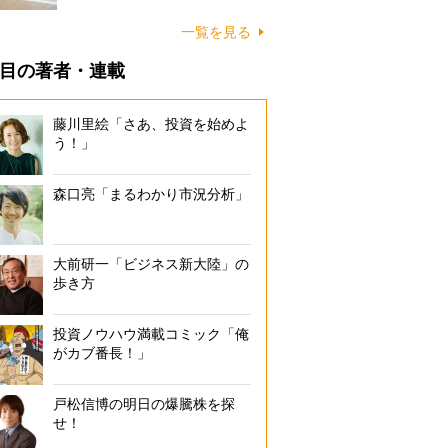
に…
一覧を見る
目の著者・連載
藤川里絵「さあ、投資を始めよ
う！」
森口亮「まるわかり市況分析」
大前研一「ビジネス新大陸」の
歩き方
投資ノウハウ満載コミック「俺
がカブ番長！」
戸松信博の明日の爆騰株を探
せ！