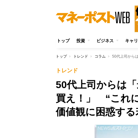
トップ
投資
ビジネス
キャリ
トップ
トレンド
コラム
トレンド
50代上司からは
買え！」 “これ
価値観に困惑する