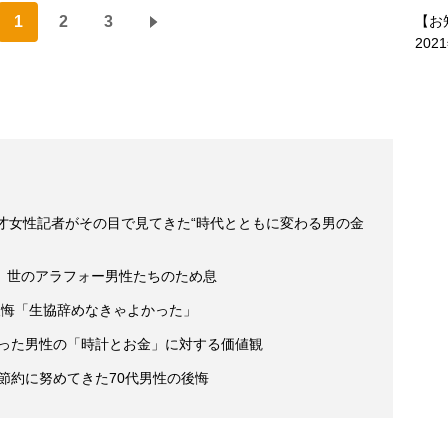
【お
1
2
3
202
才女性記者がその目で見てきた“時代とともに変わる男の金
 世のアラフォー男性たちのため息
の後悔「生協辞めなきゃよかった」
買った男性の「時計とお金」に対する価値観
後節約に努めてきた70代男性の後悔