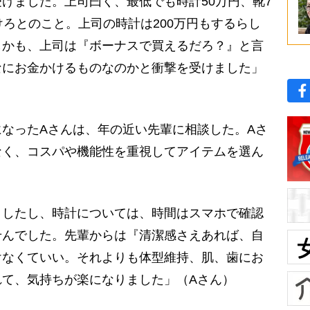
けました。上司曰く、最低でも時計50万円、靴7
けろとのこと。上司の時計は200万円もするらし
しかも、上司は『ボーナスで買えるだろ？』と言
なにお金かけるものなのかと衝撃を受けました」
なったAさんは、年の近い先輩に相談した。Aさ
なく、コスパや機能性を重視してアイテムを選ん
ましたし、時計については、時間はスマホで確認
せんでした。先輩からは『清潔感さえあれば、自
けなくていい。それよりも体型維持、肌、歯にお
れて、気持ちが楽になりました」（Aさん）