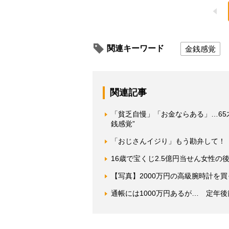
関連キーワード
金銭感覚
関連記事
「貧乏自慢」「お金ならある」…65
銭感覚”
「おじさんイジり」もう勘弁して！
16歳で宝くじ2.5億円当せん女性
【写真】2000万円の高級腕時計を
通帳には1000万円あるが… 定年