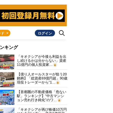
ンド
ログイン
ンキング
「キオクシアが今後も利益を出
し続けるかは分からない」資産
11億円の個人投資家…
【億り人オールスターが狙う20
銘柄】「総資産69億円超」90歳
現役トレーダーから“1…
【首都圏の不動産価格「危ない
駅」ランキング】“中古マンシ
ョン売れ行き鈍化”のワ…
「キオクシアが再び株価10万円