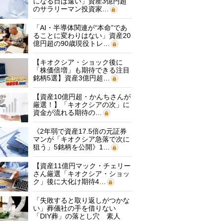
になる日は遠い」資産3億円超
のサラリーマン投資家…
「AI・半導体関連が“本命”であ
ることに変わりはない」資産20
億円超の90歳現役トレ…
【キオクシア・ショック後に
「株価倍増」も期待できる注目
銘柄5選】資産3億円超…
【資産10億円超・かんちさんが
厳選！】「キオクシアの次」に
資金が流れる期待の…
《2年弱で資産17.5倍の元証券
マンが「キオクシア急落で次に
狙う」5銘柄を公開》1…
【資産11億円マック・チェリー
さん厳選「キオクシア・ショッ
ク」後に大化け期待4…
「失敗すると取り返しがつかな
い」葬儀社の手を借りない
「DIY葬」の落とし穴 素人