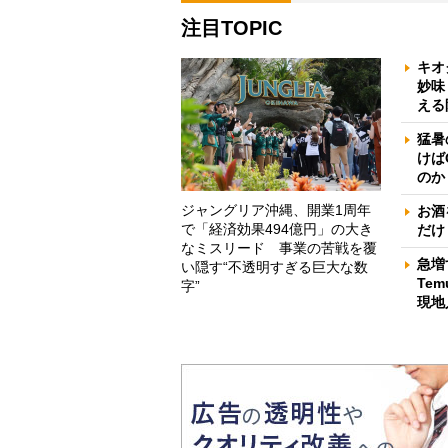
注目TOPIC
キオ
妙味
える
猛暑
けば
のか
ジャングリア沖縄、開業1周年
お酒
で「経済効果494億円」の大き
だけ
なミスリード 事業の苦戦を覆
急増
い隠す“不透明すぎる巨大な数
Te
字”
現地