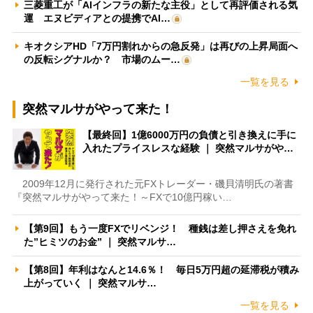
三菱重工が「AIインフラの新たな主役」として再評価される気
運 エヌビディアとの提携でAI…
キオクシアHD「7万円割れからの急反発」は再びの上昇局面へ
の反転シグナルか？ 市場のムー…
一覧を見る
突然マルサがやって来た！
【最終回】1億6000万円の負債と引き換えに手に
入れたプライスレスな経験 ｜ 突然マルサがや…
2009年12月に発行された元FXトレーダー・磯貝清明氏の著書
『突然マルサがやって来た！～FXで10億円稼い…
【第9回】もう一度FXでリベンジ！ 種銭は差し押さえを免れ
た”ヒミツのお金” ｜ 突然マルサ…
【第8回】年利はなんと14.6％！ 毎日5万円超の延滞税が積み
上がっていく ｜ 突然マルサ…
一覧を見る