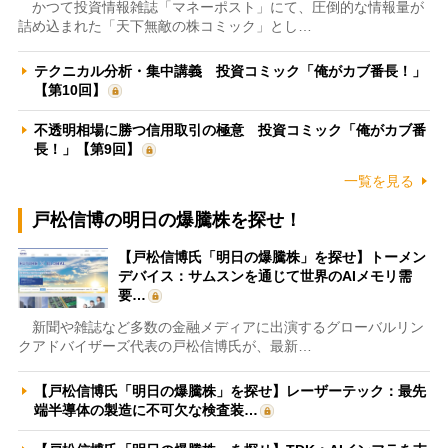
かつて投資情報雑誌「マネーポスト」にて、圧倒的な情報量が
詰め込まれた「天下無敵の株コミック」とし…
テクニカル分析・集中講義 投資コミック「俺がカブ番長！」
【第10回】
不透明相場に勝つ信用取引の極意 投資コミック「俺がカブ番
長！」【第9回】
一覧を見る
戸松信博の明日の爆騰株を探せ！
【戸松信博氏「明日の爆騰株」を探せ】トーメン
デバイス：サムスンを通じて世界のAIメモリ需
要…
新聞や雑誌など多数の金融メディアに出演するグローバルリン
クアドバイザーズ代表の戸松信博氏が、最新…
【戸松信博氏「明日の爆騰株」を探せ】レーザーテック：最先
端半導体の製造に不可欠な検査装…