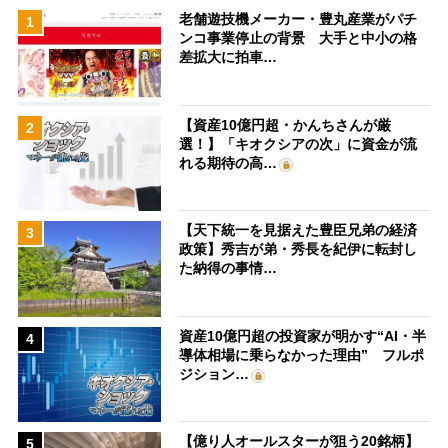
老舗遊技機メーカー・豊丸産業がパチ
1
ンコ事業停止の背景 大手と中小の格
差拡大に拍車…
【資産10億円超・かんちさんが厳
2
選！】「キオクシアの次」に資金が流
れる期待の高…
【天下統一を見据えた豊臣兄弟の経済
3
政策】秀吉が弟・秀長を紀伊に転封し
た納得の事情…
資産10億円超の投資家が明かす“AI・半
4
導体相場に乗らなかった理由” フルポ
ジション…
【億り人オールスターが狙う20銘柄】
5