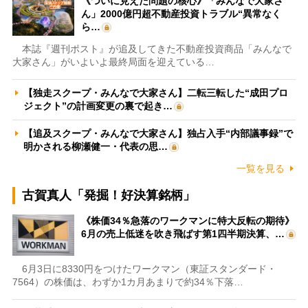
《ついに見えた問題の核心》「みんなで大家さ
ん」2000億円超不動産投資トラブル“異常なく
ら…
本誌『週刊ポスト』が追及してきた不動産投資商品「みんなで
大家さん」がいよいよ最終局面を迎えている…
【独走スクープ・みんなで大家さん】二転三転した“成田プロ
ジェクト”の計画変更の裏で起き…
【追及スクープ・みんなで大家さん】独占入手“内部議事録”で
明かされる柳瀬健一・代表の思…
一覧を見る
古賀真人「発掘！好決算銘柄」
《株価34％急落のワークマンに特大反転の期待》
6月の売上低迷を吹き飛ばす第1四半期決算、…
6月3日に8330円をつけたワークマン（東証スタンダード・
7564）の株価は、わずか1カ月あまりで約34％下落…