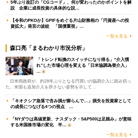
5年ぶり改訂の「CGコード」、何が変わったのかポイントを解
説 企業に成長投資の具体的な説…
【令和のPKOか】GPIFをめぐる片山財務相の「円資産への投
資拡大」発言の波紋 「国債重視」…
一覧を見る
森口亮「まるわかり市況分析」
「トレンド転換のスイッチになり得る」“介入慣
れ”した市場心理を変える「日米協調為替介入」
…
日米両政府が、約28年ぶりとなる円買いの協調介入に踏み切っ
た。米国も追加介入を辞さない姿勢を示して…
「キオクシア急落で含み損が膨らんで…」損失を投資家として
の成長につなげる4つの視点 …
「NYダウは高値更新、ナスダック・S&P500は足踏み」が意味
する米国株市場の変化 半…
一覧を見る