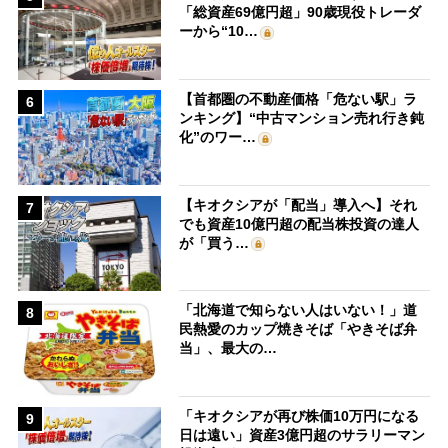
「総資産69億円超」90歳現役トレーダ
ーから“10…
【首都圏の不動産価格「危ない駅」ラ
6
ンキング】“中古マンション売れ行き鈍
化”のワー…
【キオクシアが「配当」導入へ】それ
7
でも資産10億円超の配当株投資の達人
が「買う…
「北海道で知らない人はいない！」道
8
民熱愛のカップ焼きそば「やきそば弁
当」、最大の…
「キオクシアが再び株価10万円になる
9
日は遠い」資産3億円超のサラリーマン