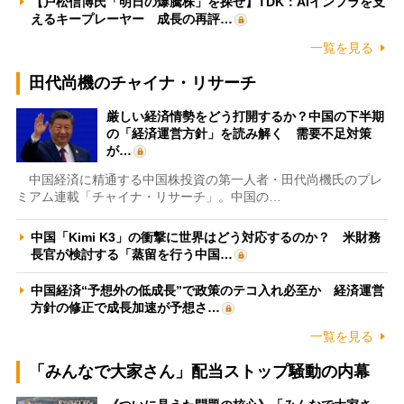
【戸松信博氏「明日の爆騰株」を探せ】TDK：AIインフラを支
えるキープレーヤー 成長の再評…
一覧を見る
田代尚機のチャイナ・リサーチ
厳しい経済情勢をどう打開するか？中国の下半期
の「経済運営方針」を読み解く 需要不足対策
が…
中国経済に精通する中国株投資の第一人者・田代尚機氏のプレ
ミアム連載「チャイナ・リサーチ」。中国の…
中国「Kimi K3」の衝撃に世界はどう対応するのか？ 米財務
長官が検討する「蒸留を行う中国…
中国経済“予想外の低成長”で政策のテコ入れ必至か 経済運営
方針の修正で成長加速が予想さ…
一覧を見る
「みんなで大家さん」配当ストップ騒動の内幕