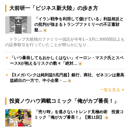
大前研一「ビジネス新大陸」の歩き方
「イラン戦争を利用して儲けている」利益相反と
の批判が強まるトランプファミリーの不正蓄財
疑…
トランプ大統領のファミリー信託が今年1～3月に3000回以上も
の証券取引を行っていたことが明らかになり…
「いつ暴発してもおかしくはない」イーロン・マスク氏とスペ
ースXが抱えるリスクの数々「絶対…
【3メガバンクは純利益5兆円超】銀行、商社、ゼネコンは最高
益続出の一方で、中小企業・…
一覧を見る
投資ノウハウ満載コミック「俺がカブ番長！」
「売り時」を逃さないトレンド見極め術 投資コ
ミック「俺がカブ番長！」【第11回】