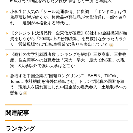
500万円の利益を出した女性が“夢よもう一度”と再購入
小学生に人気の「シール流通事情」に変調 「ボンドロ」は依
然品薄状態が続くが、模倣品や類似品が大量流通し一部で値崩
れ 「選別が本格化する時代に」
【クレジット決済代行・全東信が破産】63社もの金融機関が融
資をしながら「20年以上の粉飾決算」を見抜けなかったカラク
リ 営業現場では“自転車操業”の焦りも表出していた
《商社の大学別就職者数ランキングを解剖》三菱商事、三井物
産、住友商事への就職者は「東大・早大・慶大で約6割」の現
実 3大学以外で強い大学はどこか
急増する中国企業の“国籍ロンダリング” SHEIN、TikTok、
Temu…本社機能を海外に移転させ、トランプ関税の回避を狙
う 現地人を隠れ蓑にした中国企業の農業参入・土地取得への
懸念も
関連記事
ランキング