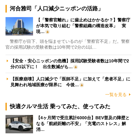
河合雅司「人口減少ニッポンの活路」
【「警察官離れ」に歯止めはかかるか？】警察庁
が本気で取り組む「警察組織の構造改革」 実
現…
警察庁が目下、頭を悩ませているのが「警察官不足」だ。警察
官の採用試験の受験者数は10年間で2分の1以…
【安全・安心ニッポンの危機】採用試験受験者数は10年間で2
分の1以下に！ 出生数減がも…
【医療崩壊】人口減少で「医師不足」に加えて「患者不足」に
見舞われ地域医療が限界に 今後…
一覧を見る
快適クルマ生活 乗ってみた、使ってみた
【4ヶ月間で受注累計6000台】BEV普及の障壁と
なる「航続距離の不安」「充電のストレス」解
消…