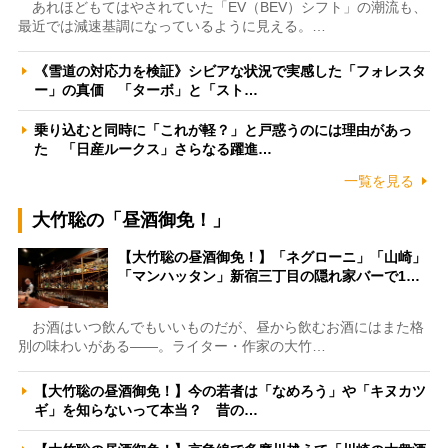
あれほどもてはやされていた「EV（BEV）シフト」の潮流も、
最近では減速基調になっているように見える。…
《雪道の対応力を検証》シビアな状況で実感した「フォレスタ
ー」の真価 「ターボ」と「スト…
乗り込むと同時に「これが軽？」と戸惑うのには理由があっ
た 「日産ルークス」さらなる躍進…
一覧を見る
大竹聡の「昼酒御免！」
【大竹聡の昼酒御免！】「ネグローニ」「山崎」
「マンハッタン」新宿三丁目の隠れ家バーで1…
お酒はいつ飲んでもいいものだが、昼から飲むお酒にはまた格
別の味わいがある――。ライター・作家の大竹…
【大竹聡の昼酒御免！】今の若者は「なめろう」や「キヌカツ
ギ」を知らないって本当？ 昔の…