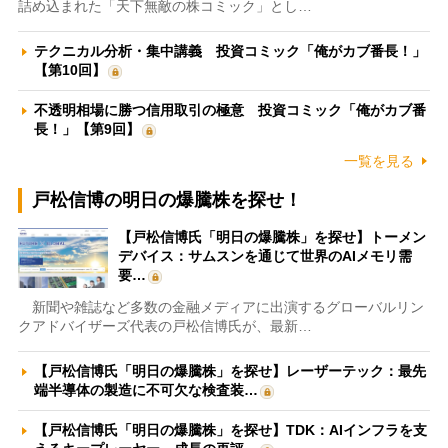
詰め込まれた「天下無敵の株コミック」とし…
テクニカル分析・集中講義 投資コミック「俺がカブ番長！」
【第10回】
不透明相場に勝つ信用取引の極意 投資コミック「俺がカブ番
長！」【第9回】
一覧を見る
戸松信博の明日の爆騰株を探せ！
【戸松信博氏「明日の爆騰株」を探せ】トーメン
デバイス：サムスンを通じて世界のAIメモリ需
要…
新聞や雑誌など多数の金融メディアに出演するグローバルリン
クアドバイザーズ代表の戸松信博氏が、最新…
【戸松信博氏「明日の爆騰株」を探せ】レーザーテック：最先
端半導体の製造に不可欠な検査装…
【戸松信博氏「明日の爆騰株」を探せ】TDK：AIインフラを支