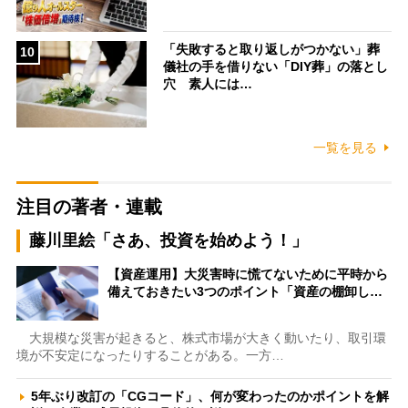
「失敗すると取り返しがつかない」葬
10
儀社の手を借りない「DIY葬」の落とし
穴 素人には…
一覧を見る
注目の著者・連載
藤川里絵「さあ、投資を始めよう！」
【資産運用】大災害時に慌てないために平時から
備えておきたい3つのポイント「資産の棚卸し…
大規模な災害が起きると、株式市場が大きく動いたり、取引環
境が不安定になったりすることがある。一方…
5年ぶり改訂の「CGコード」、何が変わったのかポイントを解