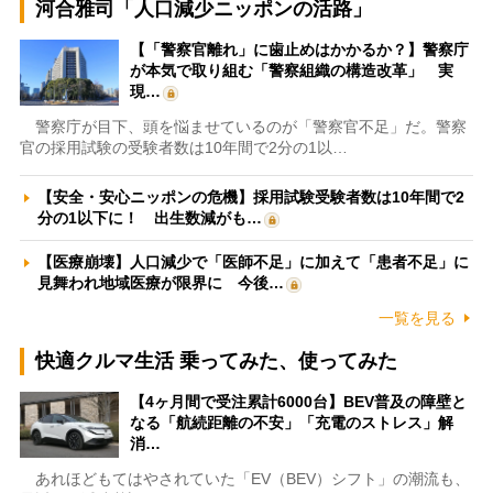
河合雅司「人口減少ニッポンの活路」
【「警察官離れ」に歯止めはかかるか？】警察庁
が本気で取り組む「警察組織の構造改革」 実
現…
警察庁が目下、頭を悩ませているのが「警察官不足」だ。警察
官の採用試験の受験者数は10年間で2分の1以…
【安全・安心ニッポンの危機】採用試験受験者数は10年間で2
分の1以下に！ 出生数減がも…
【医療崩壊】人口減少で「医師不足」に加えて「患者不足」に
見舞われ地域医療が限界に 今後…
一覧を見る
快適クルマ生活 乗ってみた、使ってみた
【4ヶ月間で受注累計6000台】BEV普及の障壁と
なる「航続距離の不安」「充電のストレス」解
消…
あれほどもてはやされていた「EV（BEV）シフト」の潮流も、