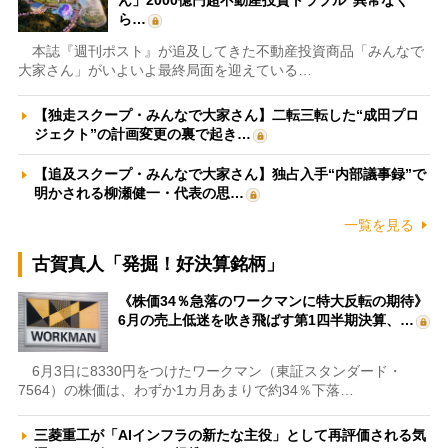
ん」2000億円超不動産投資トラブル“異常なく
ら…
本誌『週刊ポスト』が追及してきた不動産投資商品「みんなで
大家さん」がいよいよ最終局面を迎えている…
【独走スクープ・みんなで大家さん】二転三転した“成田プロ
ジェクト”の計画変更の裏で起き…
【追及スクープ・みんなで大家さん】独占入手“内部議事録”で
明かされる柳瀬健一・代表の思…
一覧を見る
古賀真人「発掘！好決算銘柄」
《株価34％急落のワークマンに特大反転の期待》
6月の売上低迷を吹き飛ばす第1四半期決算、…
6月3日に8330円をつけたワークマン（東証スタンダード・
7564）の株価は、わずか1カ月あまりで約34％下落…
三菱重工が「AIインフラの新たな主役」として再評価される気