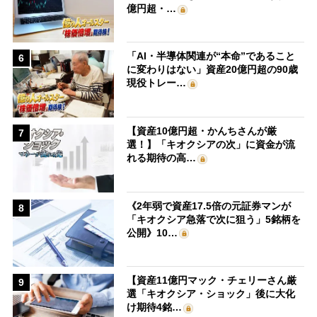
億円超・…
「AI・半導体関連が“本命”であること
6
に変わりはない」資産20億円超の90歳
現役トレー…
【資産10億円超・かんちさんが厳
7
選！】「キオクシアの次」に資金が流
れる期待の高…
《2年弱で資産17.5倍の元証券マンが
8
「キオクシア急落で次に狙う」5銘柄を
公開》10…
【資産11億円マック・チェリーさん厳
9
選「キオクシア・ショック」後に大化
け期待4銘…