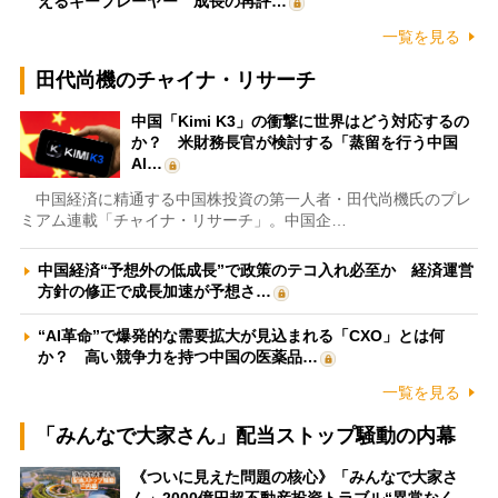
えるキープレーヤー 成長の再評…
一覧を見る
田代尚機のチャイナ・リサーチ
中国「Kimi K3」の衝撃に世界はどう対応するの
か？ 米財務長官が検討する「蒸留を行う中国
AI…
中国経済に精通する中国株投資の第一人者・田代尚機氏のプレ
ミアム連載「チャイナ・リサーチ」。中国企…
中国経済“予想外の低成長”で政策のテコ入れ必至か 経済運営
方針の修正で成長加速が予想さ…
“AI革命”で爆発的な需要拡大が見込まれる「CXO」とは何
か？ 高い競争力を持つ中国の医薬品…
一覧を見る
「みんなで大家さん」配当ストップ騒動の内幕
《ついに見えた問題の核心》「みんなで大家さ