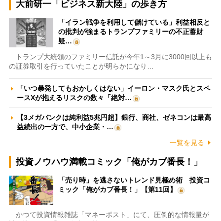
大前研一「ビジネス新大陸」の歩き方
「イラン戦争を利用して儲けている」利益相反と
の批判が強まるトランプファミリーの不正蓄財
疑…
トランプ大統領のファミリー信託が今年1～3月に3000回以上も
の証券取引を行っていたことが明らかになり…
「いつ暴発してもおかしくはない」イーロン・マスク氏とスペ
ースXが抱えるリスクの数々「絶対…
【3メガバンクは純利益5兆円超】銀行、商社、ゼネコンは最高
益続出の一方で、中小企業・…
一覧を見る
投資ノウハウ満載コミック「俺がカブ番長！」
「売り時」を逃さないトレンド見極め術 投資コ
ミック「俺がカブ番長！」【第11回】
かつて投資情報雑誌「マネーポスト」にて、圧倒的な情報量が