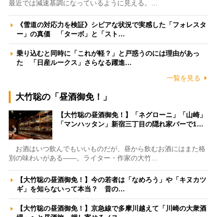
最近では減速基調になっているように見える。…
《雪道の対応力を検証》シビアな状況で実感した「フォレスタ
ー」の真価 「ターボ」と「スト…
乗り込むと同時に「これが軽？」と戸惑うのには理由があっ
た 「日産ルークス」さらなる躍進…
一覧を見る
大竹聡の「昼酒御免！」
【大竹聡の昼酒御免！】「ネグローニ」「山崎」
「マンハッタン」新宿三丁目の隠れ家バーで1…
お酒はいつ飲んでもいいものだが、昼から飲むお酒にはまた格
別の味わいがある――。ライター・作家の大竹…
【大竹聡の昼酒御免！】今の若者は「なめろう」や「キヌカツ
ギ」を知らないって本当？ 昔の…
【大竹聡の昼酒御免！】京急線で多摩川越えて「川崎の大衆酒