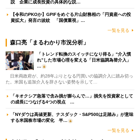
説 企業に成長投資の具体的な説…
【令和のPKOか】GPIFをめぐる片山財務相の「円資産への投
資拡大」発言の波紋 「国債重視」…
一覧を見る
森口亮「まるわかり市況分析」
「トレンド転換のスイッチになり得る」“介入慣
れ”した市場心理を変える「日米協調為替介入」
…
日米両政府が、約28年ぶりとなる円買いの協調介入に踏み切っ
た。米国も追加介入を辞さない姿勢を示して…
「キオクシア急落で含み損が膨らんで…」損失を投資家として
の成長につなげる4つの視点 …
「NYダウは高値更新、ナスダック・S&P500は足踏み」が意味
する米国株市場の変化 半…
一覧を見る