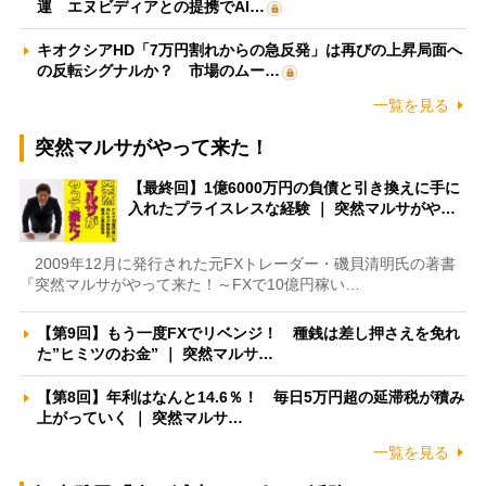
運 エヌビディアとの提携でAI…
キオクシアHD「7万円割れからの急反発」は再びの上昇局面へ
の反転シグナルか？ 市場のムー…
一覧を見る
突然マルサがやって来た！
【最終回】1億6000万円の負債と引き換えに手に
入れたプライスレスな経験 ｜ 突然マルサがや…
2009年12月に発行された元FXトレーダー・磯貝清明氏の著書
『突然マルサがやって来た！～FXで10億円稼い…
【第9回】もう一度FXでリベンジ！ 種銭は差し押さえを免れ
た”ヒミツのお金” ｜ 突然マルサ…
【第8回】年利はなんと14.6％！ 毎日5万円超の延滞税が積み
上がっていく ｜ 突然マルサ…
一覧を見る