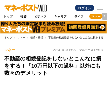
ログイン
トップ
投資
ビジネス
キャリア
ライフ
マネー
トップ
マネー
相続・終活
不動産の相続登記をしないとこんなに損をする！
マネー
2023.05.08 16:00
マネーポストWEB
不動産の相続登記をしないとこんなに損
をする！「10万円以下の過料」以外にも
数々のデメリット
Loaded
:
100.00%
/
Unmute