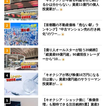
1
るかは分からない」資産11億円の個人
投資家が…
【首都圏の不動産価格「危ない駅」ラ
2
ンキング】“中古マンション売れ行き鈍
化”のワー…
【億り人オールスターが狙う20銘柄】
3
「総資産69億円超」90歳現役トレーダ
ーから“10…
「キオクシアが再び株価10万円になる
4
日は遠い」資産3億円超のサラリーマン
投資家が…
【キオクシア・ショック後に「株価倍
5
増」も期待できる注目銘柄5選】資産3