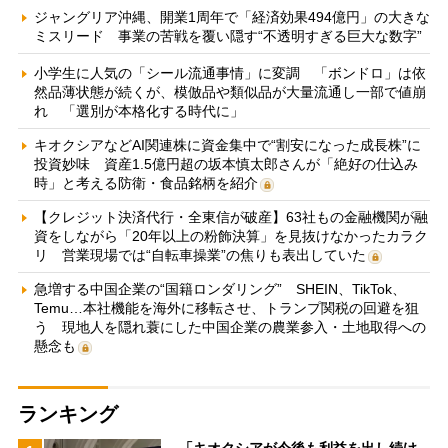
ジャングリア沖縄、開業1周年で「経済効果494億円」の大きな
ミスリード 事業の苦戦を覆い隠す“不透明すぎる巨大な数字”
小学生に人気の「シール流通事情」に変調 「ボンドロ」は依
然品薄状態が続くが、模倣品や類似品が大量流通し一部で値崩
れ 「選別が本格化する時代に」
キオクシアなどAI関連株に資金集中で“割安になった成長株”に
投資妙味 資産1.5億円超の坂本慎太郎さんが「絶好の仕込み
時」と考える防衛・食品銘柄を紹介
【クレジット決済代行・全東信が破産】63社もの金融機関が融
資をしながら「20年以上の粉飾決算」を見抜けなかったカラク
リ 営業現場では“自転車操業”の焦りも表出していた
急増する中国企業の“国籍ロンダリング” SHEIN、TikTok、
Temu…本社機能を海外に移転させ、トランプ関税の回避を狙
う 現地人を隠れ蓑にした中国企業の農業参入・土地取得への
懸念も
ランキング
「キオクシアが今後も利益を出し続け