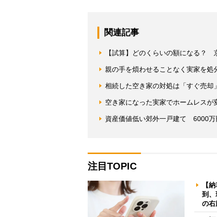
関連記事
【試算】どのくらいの額になる？ 
親の手を煩わせることなく実家を処
相続した空き家の対処は「すぐ売却」
空き家になった実家でホームレスが
資産価値低い郊外一戸建て 6000
注目TOPIC
【納
到、
の右