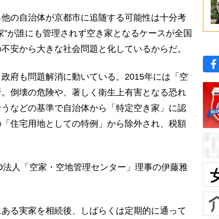
他の自治体が京都市に追随する可能性は十分考
家”が誰にも管理されず空き家となるケースが全国
の不安から大きな社会問題と化しているからだ。
府も問題解消に動いている。2015年には「空
行。倒壊の危険や、著しく衛生上有害となる恐れ
なうなどの基準で自治体から「特定空き家」に認
の「住宅用地としての特例」から除外され、税額
O法人「空家・空地管理センター」理事の伊藤雅
にある実家を相続後、しばらくは定期的に通って