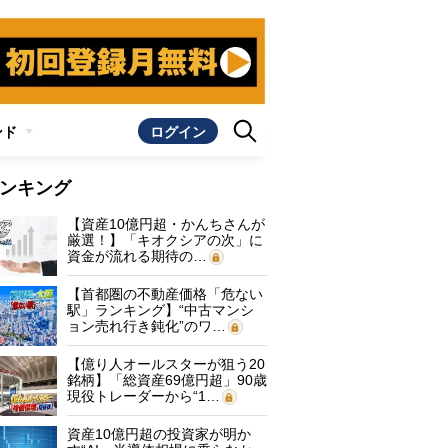
ンド
ログイン
ンキング
【資産10億円超・かんちさんが
厳選！】「キオクシアの次」に
資金が流れる期待の…
【首都圏の不動産価格「危ない
駅」ランキング】“中古マンシ
ョン売れ行き鈍化”のワ…
【億り人オールスターが狙う20
銘柄】「総資産69億円超」90歳
現役トレーダーから“1…
資産10億円超の投資家が明か