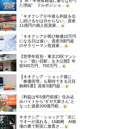
す“AI・半導体相場に乗らなかっ
た理由” フルポジショ…
「キオクシアが今後も利益を出
し続けるかは分からない」資産
11億円の個人投資家…
「キオクシアが再び株価10万円
になる日は遠い」資産3億円超
のサラリーマン投資家…
【世帯年収別・東京23区マンシ
ョン「狙い目駅」を大公開】年
収500万円、700万円…
【キオクシア・ショック後に
「株価倍増」も期待できる注目
銘柄5選】資産3億円超…
《利益は年5億円前後》住み込
みバイトから“ギガ大家さん”と
なった資産200億円税…
キオクシア・ショックで「次に
マネーが流れる」16銘柄 AI相
場の裏で割安に放置さ…