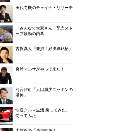
田代尚機のチャイナ・リサーチ
「みんなで大家さん」配当スト
ップ騒動の内幕
古賀真人「発掘！好決算銘柄」
突然マルサがやって来た！
河合雅司「人口減少ニッポンの
活路」
快適クルマ生活 乗ってみた、
使ってみた
大竹聡の「昼酒御免！」