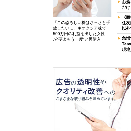
お酒
だけ
《商
「この恐ろしい株はさっさと手
住友
放したい…」キオクシア株で
以外
500万円の利益を出した女性
急増
が“夢よもう一度”と再購入
Te
現地