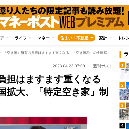
ア
ライフ
マネー
住まい・不動産
家計
トレ
「空き家」所有の負担はますます重くなる 「空き家税」の全国拡大、「特定空き家」制度変更も視野に
ラ
1
2023.04.23 07:00
週刊ポスト
の負担はますます重くなる
2
国拡大、「特定空き家」制
3
4