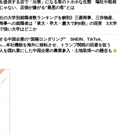
を提供する店で「出禁」になる客のトホホな生態 嘔吐や粗相
じゃない、店側が嫌がる“最悪の客”とは
社の大学別就職者数ランキングを解剖》三菱商事、三井物産、
商事への就職者は「東大・早大・慶大で約6割」の現実 3大学
で強い大学はどこか
する中国企業の“国籍ロンダリング” SHEIN、TikTok、
mu…本社機能を海外に移転させ、トランプ関税の回避を狙う
人を隠れ蓑にした中国企業の農業参入・土地取得への懸念も