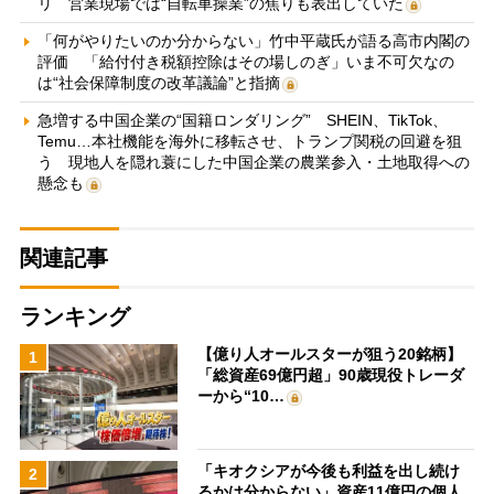
リ 営業現場では“自転車操業”の焦りも表出していた
「何がやりたいのか分からない」竹中平蔵氏が語る高市内閣の
評価 「給付付き税額控除はその場しのぎ」いま不可欠なの
は“社会保障制度の改革議論”と指摘
急増する中国企業の“国籍ロンダリング” SHEIN、TikTok、
Temu…本社機能を海外に移転させ、トランプ関税の回避を狙
う 現地人を隠れ蓑にした中国企業の農業参入・土地取得への
懸念も
関連記事
ランキング
【億り人オールスターが狙う20銘柄】
1
「総資産69億円超」90歳現役トレーダ
ーから“10…
「キオクシアが今後も利益を出し続け
2
るかは分からない」資産11億円の個人