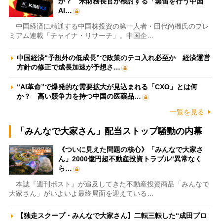
か？ 米財務長官が検討する「蒸留を行う中国
AI…
中国経済に精通する中国株投資の第一人者・田代尚機氏のプレ
ミアム連載「チャイナ・リサーチ」。中国企…
中国経済“予想外の低成長”で政策のテコ入れ必至か 経済運営
方針の修正で成長加速が予想さ…
“AI革命”で爆発的な需要拡大が見込まれる「CXO」とは何
か？ 高い競争力を持つ中国の医薬品…
一覧を見る
「みんなで大家さん」配当ストップ騒動の内幕
《ついに見えた問題の核心》「みんなで大家さ
ん」2000億円超不動産投資トラブル“異常なく
ら…
本誌『週刊ポスト』が追及してきた不動産投資商品「みんなで
大家さん」がいよいよ最終局面を迎えている…
【独走スクープ・みんなで大家さん】二転三転した“成田プロ