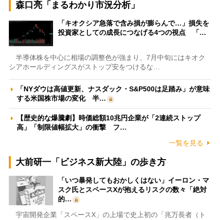
森口亮「まるわかり市況分析」
「キオクシア急落で含み損が膨らんで…」損失を
投資家としての成長につなげる4つの視点 「…
半導体株を中心に相場の調整色が強まり、7月中旬にはキオク
シアホールディングスがストップ安をつけるな…
「NYダウは高値更新、ナスダック・S&P500は足踏み」が意味
する米国株市場の変化 半…
【歴史的な爆騰劇】時価総額10兆円企業が「2連続ストップ
高」「制限値幅拡大」の衝撃 フ…
一覧を見る
大前研一「ビジネス新大陸」の歩き方
「いつ暴発してもおかしくはない」イーロン・マ
スク氏とスペースXが抱えるリスクの数々「絶対
的…
宇宙開発企業「スペースX」の上場で史上初の「兆万長者（ト