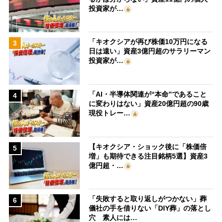
投資家が…
「キオクシアが再び株価10万円になる
3
日は遠い」資産3億円超のサラリーマン
投資家が…
「AI・半導体関連が“本命”であること
4
に変わりはない」資産20億円超の90歳
現役トレー…
【キオクシア・ショック後に「株価倍
5
増」も期待できる注目銘柄5選】資産3
億円超・…
「失敗すると取り返しがつかない」葬
6
儀社の手を借りない「DIY葬」の落とし
穴 素人には…