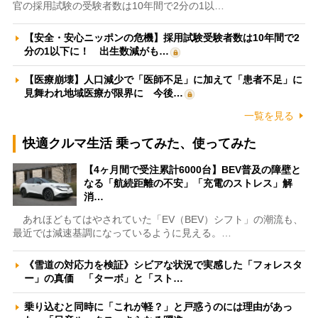
官の採用試験の受験者数は10年間で2分の1以…
【安全・安心ニッポンの危機】採用試験受験者数は10年間で2
分の1以下に！ 出生数減がも…
【医療崩壊】人口減少で「医師不足」に加えて「患者不足」に
見舞われ地域医療が限界に 今後…
一覧を見る
快適クルマ生活 乗ってみた、使ってみた
【4ヶ月間で受注累計6000台】BEV普及の障壁と
なる「航続距離の不安」「充電のストレス」解
消…
あれほどもてはやされていた「EV（BEV）シフト」の潮流も、
最近では減速基調になっているように見える。…
《雪道の対応力を検証》シビアな状況で実感した「フォレスタ
ー」の真価 「ターボ」と「スト…
乗り込むと同時に「これが軽？」と戸惑うのには理由があっ