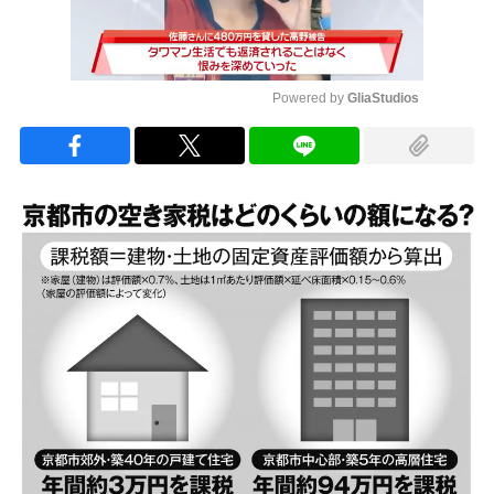
Powered by 
GliaStudios
Mute