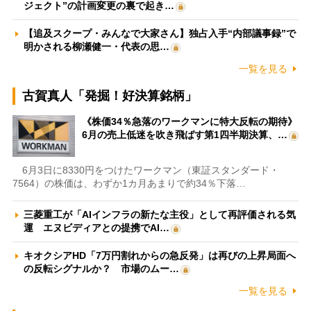
ジェクト”の計画変更の裏で起き…
【追及スクープ・みんなで大家さん】独占入手“内部議事録”で
明かされる柳瀬健一・代表の思…
一覧を見る
古賀真人「発掘！好決算銘柄」
《株価34％急落のワークマンに特大反転の期待》
6月の売上低迷を吹き飛ばす第1四半期決算、…
6月3日に8330円をつけたワークマン（東証スタンダード・
7564）の株価は、わずか1カ月あまりで約34％下落…
三菱重工が「AIインフラの新たな主役」として再評価される気
運 エヌビディアとの提携でAI…
キオクシアHD「7万円割れからの急反発」は再びの上昇局面へ
の反転シグナルか？ 市場のムー…
一覧を見る