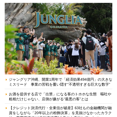
ジャングリア沖縄、開業1周年で「経済効果494億円」の大きな
ミスリード 事業の苦戦を覆い隠す“不透明すぎる巨大な数字”
お酒を提供する店で「出禁」になる客のトホホな生態 嘔吐や
粗相だけじゃない、店側が嫌がる“最悪の客”とは
【クレジット決済代行・全東信が破産】63社もの金融機関が融
資をしながら「20年以上の粉飾決算」を見抜けなかったカラク