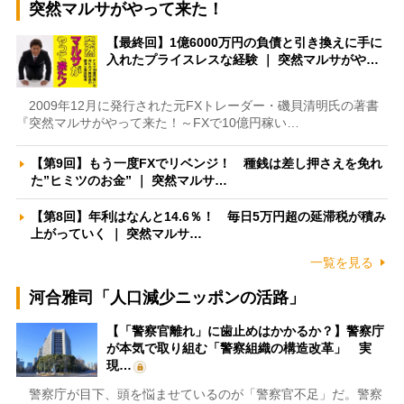
突然マルサがやって来た！
【最終回】1億6000万円の負債と引き換えに手に
入れたプライスレスな経験 ｜ 突然マルサがや…
2009年12月に発行された元FXトレーダー・磯貝清明氏の著書
『突然マルサがやって来た！～FXで10億円稼い…
【第9回】もう一度FXでリベンジ！ 種銭は差し押さえを免れ
た”ヒミツのお金” ｜ 突然マルサ…
【第8回】年利はなんと14.6％！ 毎日5万円超の延滞税が積み
上がっていく ｜ 突然マルサ…
一覧を見る
河合雅司「人口減少ニッポンの活路」
【「警察官離れ」に歯止めはかかるか？】警察庁
が本気で取り組む「警察組織の構造改革」 実
現…
警察庁が目下、頭を悩ませているのが「警察官不足」だ。警察