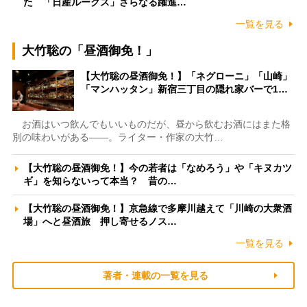
た 「日産ルークス」さらなる躍進…
一覧を見る
大竹聡の「昼酒御免！」
【大竹聡の昼酒御免！】「ネグローニ」「山崎」
「マンハッタン」新宿三丁目の隠れ家バーで1…
お酒はいつ飲んでもいいものだが、昼から飲むお酒にはまた格
別の味わいがある――。ライター・作家の大竹…
【大竹聡の昼酒御免！】今の若者は「なめろう」や「キヌカツ
ギ」を知らないって本当？ 昔の…
【大竹聡の昼酒御免！】京急線で多摩川越えて「川崎の大衆酒
場」へと昼酒旅 押し寄せるノス…
一覧を見る
著者・連載の一覧を見る