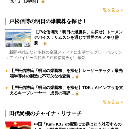
長！」【第9回】
一覧を見る
戸松信博の明日の爆騰株を探せ！
【戸松信博氏「明日の爆騰株」を探せ】トーメン
デバイス：サムスンを通じて世界のAIメモリ需
要…
新聞や雑誌など多数の金融メディアに出演するグローバルリン
クアドバイザーズ代表の戸松信博氏が、最新…
【戸松信博氏「明日の爆騰株」を探せ】レーザーテック：最先
端半導体の製造に不可欠な検査装…
【戸松信博氏「明日の爆騰株」を探せ】TDK：AIインフラを支
えるキープレーヤー 成長の再評…
一覧を見る
田代尚機のチャイナ・リサーチ
中国「Kimi K3」の衝撃に世界はどう対応するの