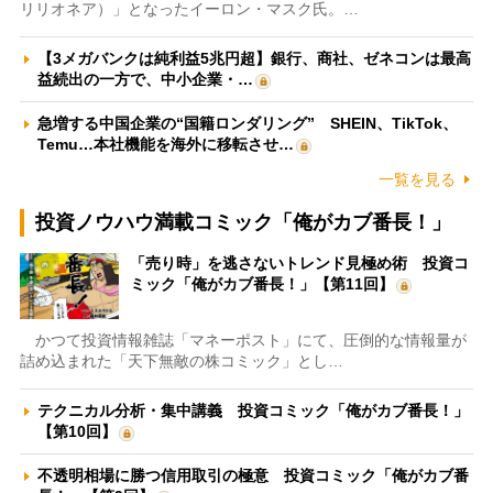
リリオネア）」となったイーロン・マスク氏。…
【3メガバンクは純利益5兆円超】銀行、商社、ゼネコンは最高
益続出の一方で、中小企業・…
急増する中国企業の“国籍ロンダリング” SHEIN、TikTok、
Temu…本社機能を海外に移転させ…
一覧を見る
投資ノウハウ満載コミック「俺がカブ番長！」
「売り時」を逃さないトレンド見極め術 投資コ
ミック「俺がカブ番長！」【第11回】
かつて投資情報雑誌「マネーポスト」にて、圧倒的な情報量が
詰め込まれた「天下無敵の株コミック」とし…
テクニカル分析・集中講義 投資コミック「俺がカブ番長！」
【第10回】
不透明相場に勝つ信用取引の極意 投資コミック「俺がカブ番