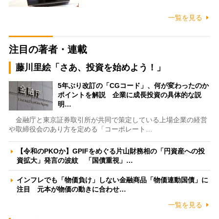
一覧を見る
注目の著者・連載
藤川里絵「さあ、投資を始めよう！」
5年ぶり改訂の「CGコード」、何が変わったのか
ポイントを解説 企業に成長投資の具体的な説
明…
金融庁と東京証券取引所が共同で策定している上場企業の経営
や取締役会のあり方を定める「コーポレート…
【令和のPKOか】GPIFをめぐる片山財務相の「円資産への投
資拡大」発言の波紋 「国債重視」…
インフレでも「物価負け」しない金融商品「物価連動国債」に
注目 元本が物価の動きに合わせ…
一覧を見る