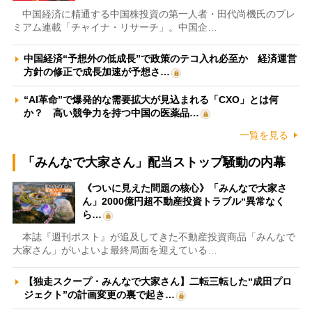
中国経済に精通する中国株投資の第一人者・田代尚機氏のプレ
ミアム連載「チャイナ・リサーチ」。中国企…
中国経済“予想外の低成長”で政策のテコ入れ必至か 経済運営
方針の修正で成長加速が予想さ…
“AI革命”で爆発的な需要拡大が見込まれる「CXO」とは何
か？ 高い競争力を持つ中国の医薬品…
一覧を見る
「みんなで大家さん」配当ストップ騒動の内幕
《ついに見えた問題の核心》「みんなで大家さ
ん」2000億円超不動産投資トラブル“異常なく
ら…
本誌『週刊ポスト』が追及してきた不動産投資商品「みんなで
大家さん」がいよいよ最終局面を迎えている…
【独走スクープ・みんなで大家さん】二転三転した“成田プロ
ジェクト”の計画変更の裏で起き…