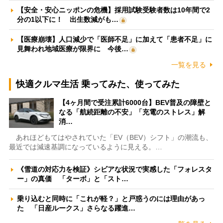
【安全・安心ニッポンの危機】採用試験受験者数は10年間で2
分の1以下に！ 出生数減がも…
【医療崩壊】人口減少で「医師不足」に加えて「患者不足」に
見舞われ地域医療が限界に 今後…
一覧を見る
快適クルマ生活 乗ってみた、使ってみた
【4ヶ月間で受注累計6000台】BEV普及の障壁と
なる「航続距離の不安」「充電のストレス」解
消…
あれほどもてはやされていた「EV（BEV）シフト」の潮流も、
最近では減速基調になっているように見える。…
《雪道の対応力を検証》シビアな状況で実感した「フォレスタ
ー」の真価 「ターボ」と「スト…
乗り込むと同時に「これが軽？」と戸惑うのには理由があっ
た 「日産ルークス」さらなる躍進…