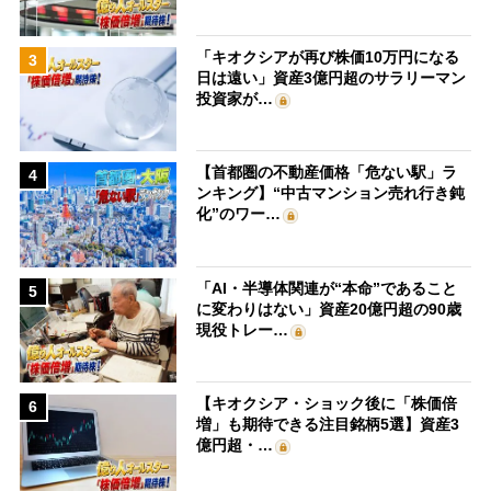
「キオクシアが再び株価10万円になる
3
日は遠い」資産3億円超のサラリーマン
投資家が…
【首都圏の不動産価格「危ない駅」ラ
4
ンキング】“中古マンション売れ行き鈍
化”のワー…
「AI・半導体関連が“本命”であること
5
に変わりはない」資産20億円超の90歳
現役トレー…
【キオクシア・ショック後に「株価倍
6
増」も期待できる注目銘柄5選】資産3
億円超・…