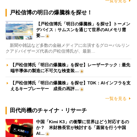
一覧を見る
戸松信博の明日の爆騰株を探せ！
【戸松信博氏「明日の爆騰株」を探せ】トーメン
デバイス：サムスンを通じて世界のAIメモリ需
要…
新聞や雑誌など多数の金融メディアに出演するグローバルリン
クアドバイザーズ代表の戸松信博氏が、最新…
【戸松信博氏「明日の爆騰株」を探せ】レーザーテック：最先
端半導体の製造に不可欠な検査装…
【戸松信博氏「明日の爆騰株」を探せ】TDK：AIインフラを支
えるキープレーヤー 成長の再評…
一覧を見る
田代尚機のチャイナ・リサーチ
中国「Kimi K3」の衝撃に世界はどう対応するの
か？ 米財務長官が検討する「蒸留を行う中国
AI…