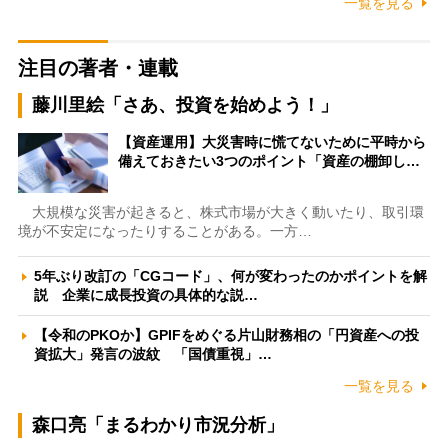
一覧を見る
注目の著者・連載
藤川里絵「さあ、投資を始めよう！」
【資産運用】大災害時に慌てないために平時から
備えておきたい3つのポイント「資産の棚卸し…
大規模な災害が起きると、株式市場が大きく動いたり、取引環
境が不安定になったりすることがある。一方…
5年ぶり改訂の「CGコード」、何が変わったのかポイントを解
説 企業に成長投資の具体的な説…
【令和のPKOか】GPIFをめぐる片山財務相の「円資産への投
資拡大」発言の波紋 「国債重視」…
一覧を見る
森口亮「まるわかり市況分析」