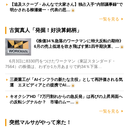
【追及スクープ・みんなで大家さん】独占入手“内部議事録”で
明かされる柳瀬健一・代表の思…
一覧を見る
古賀真人「発掘！好決算銘柄」
《株価34％急落のワークマンに特大反転の期待》
6月の売上低迷を吹き飛ばす第1四半期決算、…
6月3日に8330円をつけたワークマン（東証スタンダード・
7564）の株価は、わずか1カ月あまりで約34％下落…
三菱重工が「AIインフラの新たな主役」として再評価される気
運 エヌビディアとの提携でAI…
キオクシアHD「7万円割れからの急反発」は再びの上昇局面へ
の反転シグナルか？ 市場のムー…
一覧を見る
突然マルサがやって来た！