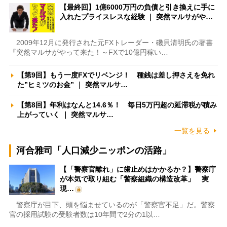
【最終回】1億6000万円の負債と引き換えに手に
入れたプライスレスな経験 ｜ 突然マルサがや…
2009年12月に発行された元FXトレーダー・磯貝清明氏の著書
『突然マルサがやって来た！～FXで10億円稼い…
【第9回】もう一度FXでリベンジ！ 種銭は差し押さえを免れ
た”ヒミツのお金” ｜ 突然マルサ…
【第8回】年利はなんと14.6％！ 毎日5万円超の延滞税が積み
上がっていく ｜ 突然マルサ…
一覧を見る
河合雅司「人口減少ニッポンの活路」
【「警察官離れ」に歯止めはかかるか？】警察庁
が本気で取り組む「警察組織の構造改革」 実
現…
警察庁が目下、頭を悩ませているのが「警察官不足」だ。警察
官の採用試験の受験者数は10年間で2分の1以…