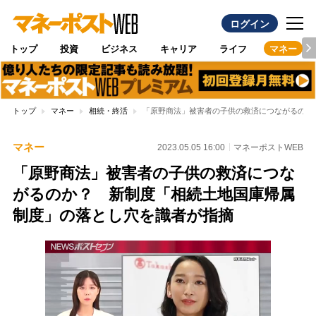
ログイン
トップ
投資
ビジネス
キャリア
ライフ
マネー
トップ
マネー
相続・終活
「原野商法」被害者の子供の救済につながるのか
マネー
2023.05.05 16:00
マネーポストWEB
「原野商法」被害者の子供の救済につな
がるのか？ 新制度「相続土地国庫帰属
制度」の落とし穴を識者が指摘