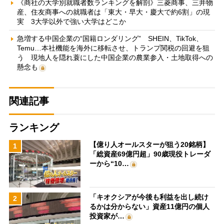
《商社の大学別就職者数ランキングを解剖》三菱商事、三井物
産、住友商事への就職者は「東大・早大・慶大で約6割」の現
実 3大学以外で強い大学はどこか
急増する中国企業の“国籍ロンダリング” SHEIN、TikTok、
Temu…本社機能を海外に移転させ、トランプ関税の回避を狙
う 現地人を隠れ蓑にした中国企業の農業参入・土地取得への
懸念も
関連記事
ランキング
【億り人オールスターが狙う20銘柄】
1
「総資産69億円超」90歳現役トレーダ
ーから“10…
「キオクシアが今後も利益を出し続け
2
るかは分からない」資産11億円の個人
投資家が…