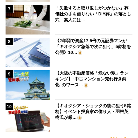
「失敗すると取り返しがつかない」葬
7
儀社の手を借りない「DIY葬」の落とし
穴 素人には…
《2年弱で資産17.5倍の元証券マンが
8
「キオクシア急落で次に狙う」5銘柄を
公開》10…
【大阪の不動産価格「危ない駅」ラン
9
キング】“中古マンション売れ行き鈍
化”のワース…
【キオクシア・ショックの後に狙う5銘
10
柄】イベント投資家の億り人・羽根英
樹氏が厳…