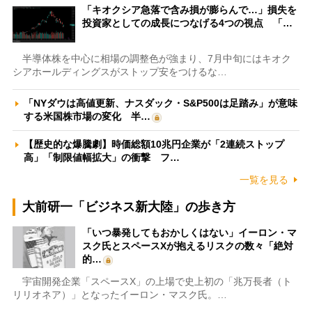
「キオクシア急落で含み損が膨らんで…」損失を
投資家としての成長につなげる4つの視点 「…
半導体株を中心に相場の調整色が強まり、7月中旬にはキオク
シアホールディングスがストップ安をつけるな…
「NYダウは高値更新、ナスダック・S&P500は足踏み」が意味
する米国株市場の変化 半…
【歴史的な爆騰劇】時価総額10兆円企業が「2連続ストップ
高」「制限値幅拡大」の衝撃 フ…
一覧を見る
大前研一「ビジネス新大陸」の歩き方
「いつ暴発してもおかしくはない」イーロン・マ
スク氏とスペースXが抱えるリスクの数々「絶対
的…
宇宙開発企業「スペースX」の上場で史上初の「兆万長者（ト
リリオネア）」となったイーロン・マスク氏。…