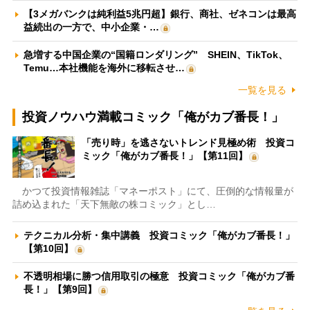
【3メガバンクは純利益5兆円超】銀行、商社、ゼネコンは最高
益続出の一方で、中小企業・…
急増する中国企業の“国籍ロンダリング” SHEIN、TikTok、
Temu…本社機能を海外に移転させ…
一覧を見る
投資ノウハウ満載コミック「俺がカブ番長！」
「売り時」を逃さないトレンド見極め術 投資コ
ミック「俺がカブ番長！」【第11回】
かつて投資情報雑誌「マネーポスト」にて、圧倒的な情報量が
詰め込まれた「天下無敵の株コミック」とし…
テクニカル分析・集中講義 投資コミック「俺がカブ番長！」
【第10回】
不透明相場に勝つ信用取引の極意 投資コミック「俺がカブ番
長！」【第9回】