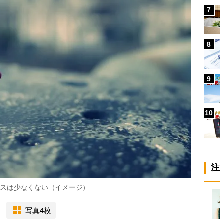
7
8
9
10
注
ースは少なくない（イメージ）
写真4枚