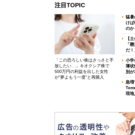
注目TOPIC
猛暑
けば
のか
【土
「懸
だ！
「この恐ろしい株はさっさと手
小学
放したい…」キオクシア株で
薄状
500万円の利益を出した女性
別が
が“夢よもう一度”と再購入
急増
Te
現地