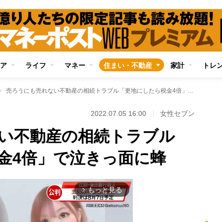
ア
ライフ
マネー
住まい・不動産
家計
トレ
売ろうにも売れない不動産の相続トラブル「更地にしたら税金4倍」で泣きっ面に蜂
2022.07.05 16:00
女性セブン
い不動産の相続トラブル
金4倍」で泣きっ面に蜂
もっと見る
arrow_forward_ios