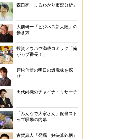
森口亮「まるわかり市況分析」
大前研一「ビジネス新大陸」の
歩き方
投資ノウハウ満載コミック「俺
がカブ番長！」
戸松信博の明日の爆騰株を探
せ！
田代尚機のチャイナ・リサーチ
「みんなで大家さん」配当スト
ップ騒動の内幕
古賀真人「発掘！好決算銘柄」