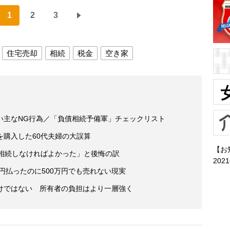
1
2
3
住宅売却
相続
税金
空き家
い主なNG行為／「負債相続予備軍」チェックリスト
を購入した60代夫婦の大誤算
【お
「相続しなければよかった」と後悔の訳
202
万円払ったのに500万円でも売れない現実
けではない 所有者の負担はより一層強く