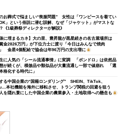
のお葬式で悩ましい“喪服問題” 女性は「ワンピースを着てい
OK」という俗説に潜む誤解、なぜ「ジャケット」がマストな
？《1級葬祭ディレクターが解説》
俵に埋まるカネ】大の里、豊昇龍が黒星続きの名古屋場所は
賞金2826万円」が下位力士に渡り「今日はみんなで焼肉
」 金星4個配給で協会は年96万円の支出増に
生に人気の「シール流通事情」に変調 「ボンドロ」は依然品
態が続くが、模倣品や類似品が大量流通し一部で値崩れ 「選
本格化する時代に」
する中国企業の“国籍ロンダリング” SHEIN、TikTok、
mu…本社機能を海外に移転させ、トランプ関税の回避を狙う
人を隠れ蓑にした中国企業の農業参入・土地取得への懸念も