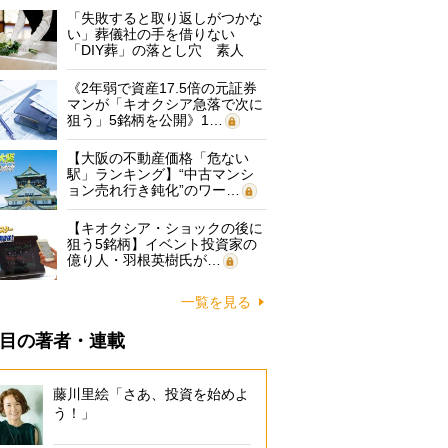
「失敗すると取り返しがつかな
い」葬儀社の手を借りない
「DIY葬」の落とし穴 素人
に…
《2年弱で資産17.5倍の元証券
マンが「キオクシア急落で次に
狙う」5銘柄を公開》1…
【大阪の不動産価格「危ない
駅」ランキング】“中古マンシ
ョン売れ行き鈍化”のワー…
【キオクシア・ショックの後に
狙う5銘柄】イベント投資家の
億り人・羽根英樹氏が…
一覧を見る
目の著者・連載
藤川里絵「さあ、投資を始めよ
う！」