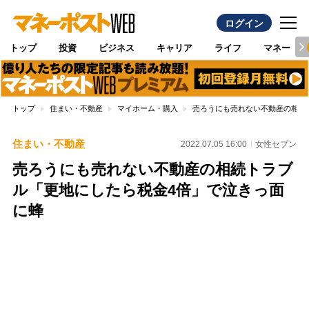
ログイン
トップ
投資
ビジネス
キャリア
ライフ
マネー
トップ
住まい・不動産
マイホーム・購入
売ろうにも売れない不動産の相続
住まい・不動産
2022.07.05 16:00
女性セブン
売ろうにも売れない不動産の相続トラブ
ル「更地にしたら税金4倍」で泣きっ面
に蜂
Loaded
:
100.00%
/
Unmute