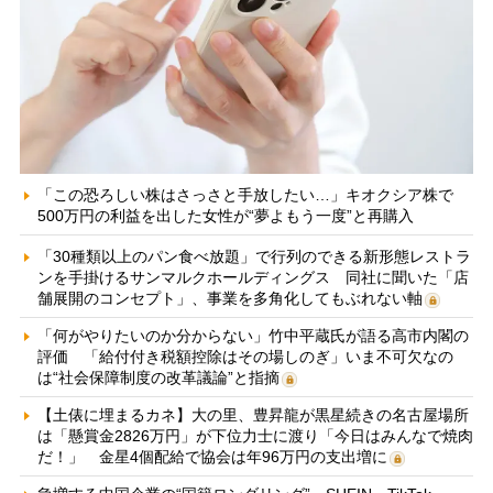
「この恐ろしい株はさっさと手放したい…」キオクシア株で
500万円の利益を出した女性が“夢よもう一度”と再購入
「30種類以上のパン食べ放題」で行列のできる新形態レストラ
ンを手掛けるサンマルクホールディングス 同社に聞いた「店
舗展開のコンセプト」、事業を多角化してもぶれない軸
「何がやりたいのか分からない」竹中平蔵氏が語る高市内閣の
評価 「給付付き税額控除はその場しのぎ」いま不可欠なの
は“社会保障制度の改革議論”と指摘
【土俵に埋まるカネ】大の里、豊昇龍が黒星続きの名古屋場所
は「懸賞金2826万円」が下位力士に渡り「今日はみんなで焼肉
だ！」 金星4個配給で協会は年96万円の支出増に