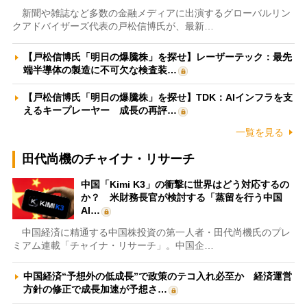
新聞や雑誌など多数の金融メディアに出演するグローバルリン
クアドバイザーズ代表の戸松信博氏が、最新…
【戸松信博氏「明日の爆騰株」を探せ】レーザーテック：最先
端半導体の製造に不可欠な検査装…
【戸松信博氏「明日の爆騰株」を探せ】TDK：AIインフラを支
えるキープレーヤー 成長の再評…
一覧を見る
田代尚機のチャイナ・リサーチ
中国「Kimi K3」の衝撃に世界はどう対応するの
か？ 米財務長官が検討する「蒸留を行う中国
AI…
中国経済に精通する中国株投資の第一人者・田代尚機氏のプレ
ミアム連載「チャイナ・リサーチ」。中国企…
中国経済“予想外の低成長”で政策のテコ入れ必至か 経済運営
方針の修正で成長加速が予想さ…