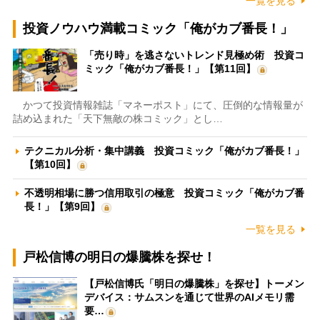
一覧を見る
投資ノウハウ満載コミック「俺がカブ番長！」
「売り時」を逃さないトレンド見極め術 投資コ
ミック「俺がカブ番長！」【第11回】
かつて投資情報雑誌「マネーポスト」にて、圧倒的な情報量が
詰め込まれた「天下無敵の株コミック」とし…
テクニカル分析・集中講義 投資コミック「俺がカブ番長！」
【第10回】
不透明相場に勝つ信用取引の極意 投資コミック「俺がカブ番
長！」【第9回】
一覧を見る
戸松信博の明日の爆騰株を探せ！
【戸松信博氏「明日の爆騰株」を探せ】トーメン
デバイス：サムスンを通じて世界のAIメモリ需
要…