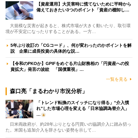
【資産運用】大災害時に慌てないために平時から
備えておきたい3つのポイント「資産の棚卸し…
大規模な災害が起きると、株式市場が大きく動いたり、取引環
境が不安定になったりすることがある。一方…
5年ぶり改訂の「CGコード」、何が変わったのかポイントを解
説 企業に成長投資の具体的な説…
【令和のPKOか】GPIFをめぐる片山財務相の「円資産への投
資拡大」発言の波紋 「国債重視」…
一覧を見る
森口亮「まるわかり市況分析」
「トレンド転換のスイッチになり得る」“介入慣
れ”した市場心理を変える「日米協調為替介入」
…
日米両政府が、約28年ぶりとなる円買いの協調介入に踏み切っ
た。米国も追加介入を辞さない姿勢を示して…