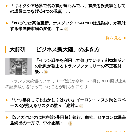
「キオクシア急落で含み損が膨らんで…」損失を投資家として
の成長につなげる4つの視点 …
「NYダウは高値更新、ナスダック・S&P500は足踏み」が意味
する米国株市場の変化 半…
一覧を見る
大前研一「ビジネス新大陸」の歩き方
「イラン戦争を利用して儲けている」利益相反と
の批判が強まるトランプファミリーの不正蓄財
疑…
トランプ大統領のファミリー信託が今年1～3月に3000回以上も
の証券取引を行っていたことが明らかになり…
「いつ暴発してもおかしくはない」イーロン・マスク氏とスペ
ースXが抱えるリスクの数々「絶対…
【3メガバンクは純利益5兆円超】銀行、商社、ゼネコンは最高
益続出の一方で、中小企業・…