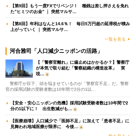
【第9回】もう一度FXでリベンジ！ 種銭は差し押さえを免れ
た”ヒミツのお金” ｜ 突然マルサ…
【第8回】年利はなんと14.6％！ 毎日5万円超の延滞税が積み
上がっていく ｜ 突然マルサ…
一覧を見る
河合雅司「人口減少ニッポンの活路」
【「警察官離れ」に歯止めはかかるか？】警察庁
が本気で取り組む「警察組織の構造改革」 実
現…
警察庁が目下、頭を悩ませているのが「警察官不足」だ。警察
官の採用試験の受験者数は10年間で2分の1以…
【安全・安心ニッポンの危機】採用試験受験者数は10年間で2
分の1以下に！ 出生数減がも…
【医療崩壊】人口減少で「医師不足」に加えて「患者不足」に
見舞われ地域医療が限界に 今後…