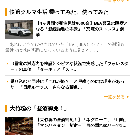
一覧を見る
快適クルマ生活 乗ってみた、使ってみた
【4ヶ月間で受注累計6000台】BEV普及の障壁と
なる「航続距離の不安」「充電のストレス」解
消…
あれほどもてはやされていた「EV（BEV）シフト」の潮流も、
最近では減速基調になっているように見える。…
《雪道の対応力を検証》シビアな状況で実感した「フォレスタ
ー」の真価 「ターボ」と「スト…
乗り込むと同時に「これが軽？」と戸惑うのには理由があっ
た 「日産ルークス」さらなる躍進…
一覧を見る
大竹聡の「昼酒御免！」
【大竹聡の昼酒御免！】「ネグローニ」「山崎」
「マンハッタン」新宿三丁目の隠れ家バーで1…