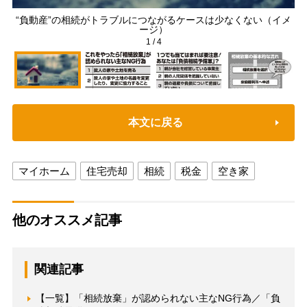
“負動産”の相続がトラブルにつながるケースは少なくない（イメ
ージ）
1
/
4
本文に戻る
マイホーム
住宅売却
相続
税金
空き家
他のオススメ記事
関連記事
【一覧】「相続放棄」が認められない主なNG行為／「負