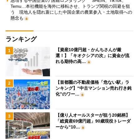
急増する中国企業の“国籍ロンダリング” SHEIN、TikTok、
Temu…本社機能を海外に移転させ、トランプ関税の回避を狙
う 現地人を隠れ蓑にした中国企業の農業参入・土地取得への
懸念も
ランキング
【資産10億円超・かんちさんが厳
1
選！】「キオクシアの次」に資金が流
れる期待の高…
【首都圏の不動産価格「危ない駅」ラ
2
ンキング】“中古マンション売れ行き鈍
化”のワー…
【億り人オールスターが狙う20銘柄】
3
「総資産69億円超」90歳現役トレーダ
ーから“10…