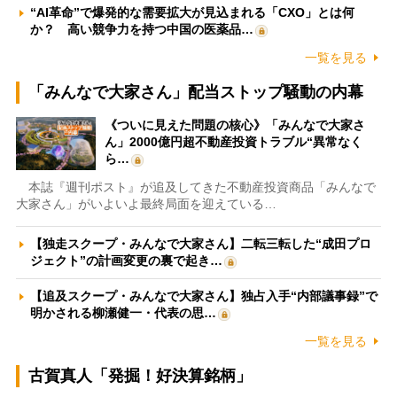
“AI革命”で爆発的な需要拡大が見込まれる「CXO」とは何
か？ 高い競争力を持つ中国の医薬品…
一覧を見る
「みんなで大家さん」配当ストップ騒動の内幕
《ついに見えた問題の核心》「みんなで大家さ
ん」2000億円超不動産投資トラブル“異常なく
ら…
本誌『週刊ポスト』が追及してきた不動産投資商品「みんなで
大家さん」がいよいよ最終局面を迎えている…
【独走スクープ・みんなで大家さん】二転三転した“成田プロ
ジェクト”の計画変更の裏で起き…
【追及スクープ・みんなで大家さん】独占入手“内部議事録”で
明かされる柳瀬健一・代表の思…
一覧を見る
古賀真人「発掘！好決算銘柄」