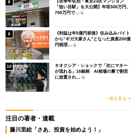
【世帯年収別・東京23区マンション
8
「狙い目駅」を大公開】年収500万円、
700万円で…
《利益は年5億円前後》住み込みバイト
9
から“ギガ大家さん”となった資産200億
円税理…
キオクシア・ショックで「次にマネー
10
が流れる」16銘柄 AI相場の裏で割安
に放置され…
一覧を見る
注目の著者・連載
藤川里絵「さあ、投資を始めよう！」