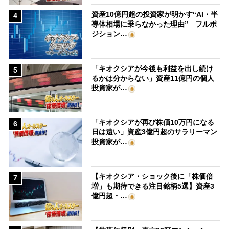
資産10億円超の投資家が明かす“AI・半
4
導体相場に乗らなかった理由” フルポ
ジション…
「キオクシアが今後も利益を出し続け
5
るかは分からない」資産11億円の個人
投資家が…
「キオクシアが再び株価10万円になる
6
日は遠い」資産3億円超のサラリーマン
投資家が…
【キオクシア・ショック後に「株価倍
7
増」も期待できる注目銘柄5選】資産3
億円超・…