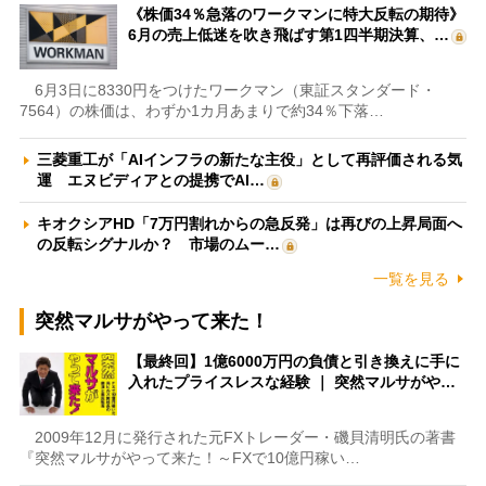
《株価34％急落のワークマンに特大反転の期待》
6月の売上低迷を吹き飛ばす第1四半期決算、…
6月3日に8330円をつけたワークマン（東証スタンダード・
7564）の株価は、わずか1カ月あまりで約34％下落…
三菱重工が「AIインフラの新たな主役」として再評価される気
運 エヌビディアとの提携でAI…
キオクシアHD「7万円割れからの急反発」は再びの上昇局面へ
の反転シグナルか？ 市場のムー…
一覧を見る
突然マルサがやって来た！
【最終回】1億6000万円の負債と引き換えに手に
入れたプライスレスな経験 ｜ 突然マルサがや…
2009年12月に発行された元FXトレーダー・磯貝清明氏の著書
『突然マルサがやって来た！～FXで10億円稼い…