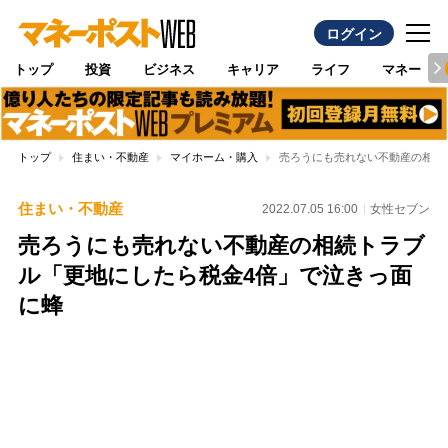
ログイン
トップ
投資
ビジネス
キャリア
ライフ
マネー
トップ
住まい・不動産
マイホーム・購入
売ろうにも売れない不動産の相続
住まい・不動産
2022.07.05 16:00
女性セブン
売ろうにも売れない不動産の相続トラブ
ル「更地にしたら税金4倍」で泣きっ面
に蜂
Loaded
:
100.00%
/
Unmute