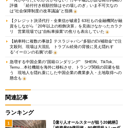
「何がやりたいのか分からない」竹中平蔵氏が語る高市内閣の
評価 「給付付き税額控除はその場しのぎ」いま不可欠なの
は“社会保障制度の改革議論”と指摘
【クレジット決済代行・全東信が破産】63社もの金融機関が融
資をしながら「20年以上の粉飾決算」を見抜けなかったカラク
リ 営業現場では“自転車操業”の焦りも表出していた
【納車時に複数の事故】テスラジャパン“多額のEV補助金”で注
文殺到、現場は大混乱 トラブル続発の背後に見え隠れす
る“イーロンの右腕”の影
急増する中国企業の“国籍ロンダリング” SHEIN、TikTok、
Temu…本社機能を海外に移転させ、トランプ関税の回避を狙
う 現地人を隠れ蓑にした中国企業の農業参入・土地取得への
懸念も
関連記事
ランキング
【億り人オールスターが狙う20銘柄】
1
「総資産69億円超」90歳現役トレーダ