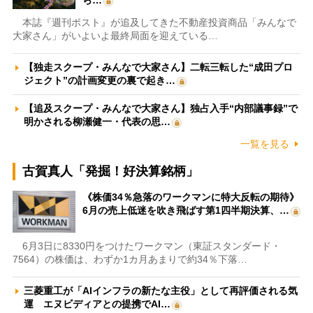
本誌『週刊ポスト』が追及してきた不動産投資商品「みんなで
大家さん」がいよいよ最終局面を迎えている…
【独走スクープ・みんなで大家さん】二転三転した“成田プロ
ジェクト”の計画変更の裏で起き…
【追及スクープ・みんなで大家さん】独占入手“内部議事録”で
明かされる柳瀬健一・代表の思…
一覧を見る
古賀真人「発掘！好決算銘柄」
《株価34％急落のワークマンに特大反転の期待》
6月の売上低迷を吹き飛ばす第1四半期決算、…
6月3日に8330円をつけたワークマン（東証スタンダード・
7564）の株価は、わずか1カ月あまりで約34％下落…
三菱重工が「AIインフラの新たな主役」として再評価される気
運 エヌビディアとの提携でAI…