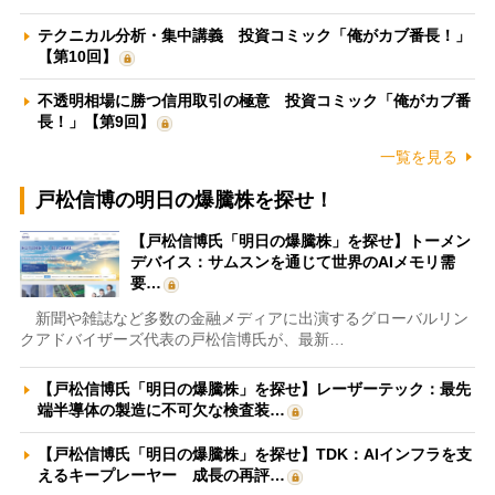
テクニカル分析・集中講義 投資コミック「俺がカブ番長！」
【第10回】
不透明相場に勝つ信用取引の極意 投資コミック「俺がカブ番
長！」【第9回】
一覧を見る
戸松信博の明日の爆騰株を探せ！
【戸松信博氏「明日の爆騰株」を探せ】トーメン
デバイス：サムスンを通じて世界のAIメモリ需
要…
新聞や雑誌など多数の金融メディアに出演するグローバルリン
クアドバイザーズ代表の戸松信博氏が、最新…
【戸松信博氏「明日の爆騰株」を探せ】レーザーテック：最先
端半導体の製造に不可欠な検査装…
【戸松信博氏「明日の爆騰株」を探せ】TDK：AIインフラを支
えるキープレーヤー 成長の再評…