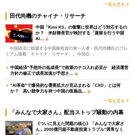
一覧を見る
田代尚機のチャイナ・リサーチ
中国「Kimi K3」の衝撃に世界はどう対応するの
か？ 米財務長官が検討する「蒸留を行う中国
AI…
中国経済に精通する中国株投資の第一人者・田代尚機氏のプレ
ミアム連載「チャイナ・リサーチ」。中国企…
中国経済“予想外の低成長”で政策のテコ入れ必至か 経済運営
方針の修正で成長加速が予想さ…
“AI革命”で爆発的な需要拡大が見込まれる「CXO」とは何
か？ 高い競争力を持つ中国の医薬品…
一覧を見る
「みんなで大家さん」配当ストップ騒動の内幕
《ついに見えた問題の核心》「みんなで大家さ
ん」2000億円超不動産投資トラブル“異常なく
ら…