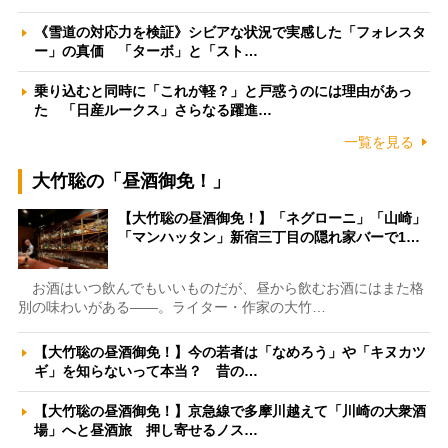
《雪道の対応力を検証》シビアな状況で実感した「フォレスタ
ー」の真価 「ターボ」と「スト…
乗り込むと同時に「これが軽？」と戸惑うのには理由があっ
た 「日産ルークス」さらなる躍進…
一覧を見る
大竹聡の「昼酒御免！」
【大竹聡の昼酒御免！】「ネグローニ」「山崎」
「マンハッタン」新宿三丁目の隠れ家バーで1…
お酒はいつ飲んでもいいものだが、昼から飲むお酒にはまた格
別の味わいがある――。ライター・作家の大竹…
【大竹聡の昼酒御免！】今の若者は「なめろう」や「キヌカツ
ギ」を知らないって本当？ 昔の…
【大竹聡の昼酒御免！】京急線で多摩川越えて「川崎の大衆酒
場」へと昼酒旅 押し寄せるノス…