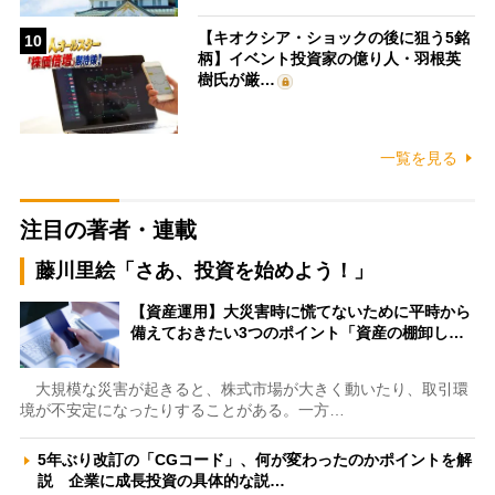
【キオクシア・ショックの後に狙う5銘
10
柄】イベント投資家の億り人・羽根英
樹氏が厳…
一覧を見る
注目の著者・連載
藤川里絵「さあ、投資を始めよう！」
【資産運用】大災害時に慌てないために平時から
備えておきたい3つのポイント「資産の棚卸し…
大規模な災害が起きると、株式市場が大きく動いたり、取引環
境が不安定になったりすることがある。一方…
5年ぶり改訂の「CGコード」、何が変わったのかポイントを解
説 企業に成長投資の具体的な説…