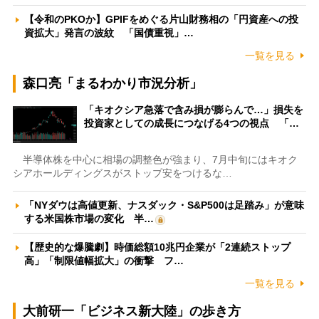
【令和のPKOか】GPIFをめぐる片山財務相の「円資産への投
資拡大」発言の波紋 「国債重視」…
一覧を見る
森口亮「まるわかり市況分析」
「キオクシア急落で含み損が膨らんで…」損失を
投資家としての成長につなげる4つの視点 「…
半導体株を中心に相場の調整色が強まり、7月中旬にはキオク
シアホールディングスがストップ安をつけるな…
「NYダウは高値更新、ナスダック・S&P500は足踏み」が意味
する米国株市場の変化 半…
【歴史的な爆騰劇】時価総額10兆円企業が「2連続ストップ
高」「制限値幅拡大」の衝撃 フ…
一覧を見る
大前研一「ビジネス新大陸」の歩き方