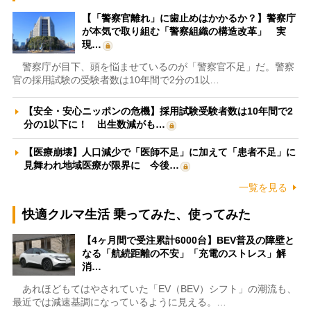
【「警察官離れ」に歯止めはかかるか？】警察庁
が本気で取り組む「警察組織の構造改革」 実
現…
警察庁が目下、頭を悩ませているのが「警察官不足」だ。警察
官の採用試験の受験者数は10年間で2分の1以…
【安全・安心ニッポンの危機】採用試験受験者数は10年間で2
分の1以下に！ 出生数減がも…
【医療崩壊】人口減少で「医師不足」に加えて「患者不足」に
見舞われ地域医療が限界に 今後…
一覧を見る
快適クルマ生活 乗ってみた、使ってみた
【4ヶ月間で受注累計6000台】BEV普及の障壁と
なる「航続距離の不安」「充電のストレス」解
消…
あれほどもてはやされていた「EV（BEV）シフト」の潮流も、
最近では減速基調になっているように見える。…