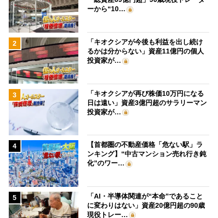
ーから“10…
「キオクシアが今後も利益を出し続け
2
るかは分からない」資産11億円の個人
投資家が…
「キオクシアが再び株価10万円になる
3
日は遠い」資産3億円超のサラリーマン
投資家が…
【首都圏の不動産価格「危ない駅」ラ
4
ンキング】“中古マンション売れ行き鈍
化”のワー…
「AI・半導体関連が“本命”であること
5
に変わりはない」資産20億円超の90歳
現役トレー…