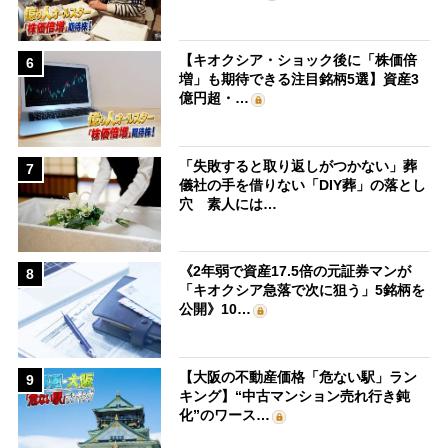
【キオクシア・ショック後に「株価倍
6
増」も期待できる注目銘柄5選】資産3
億円超・…
「失敗すると取り返しがつかない」葬
7
儀社の手を借りない「DIY葬」の落とし
穴 素人には…
《2年弱で資産17.5倍の元証券マンが
8
「キオクシア急落で次に狙う」5銘柄を
公開》10…
【大阪の不動産価格「危ない駅」ラン
9
キング】“中古マンション売れ行き鈍
化”のワース…