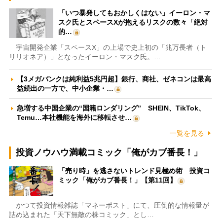
「いつ暴発してもおかしくはない」イーロン・マ
スク氏とスペースXが抱えるリスクの数々「絶対
的…
宇宙開発企業「スペースX」の上場で史上初の「兆万長者（ト
リリオネア）」となったイーロン・マスク氏。…
【3メガバンクは純利益5兆円超】銀行、商社、ゼネコンは最高
益続出の一方で、中小企業・…
急増する中国企業の“国籍ロンダリング” SHEIN、TikTok、
Temu…本社機能を海外に移転させ…
一覧を見る
投資ノウハウ満載コミック「俺がカブ番長！」
「売り時」を逃さないトレンド見極め術 投資コ
ミック「俺がカブ番長！」【第11回】
かつて投資情報雑誌「マネーポスト」にて、圧倒的な情報量が
詰め込まれた「天下無敵の株コミック」とし…