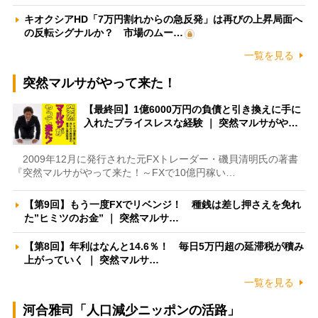
キオクシアHD「7万円割れからの急反発」は再びの上昇局面へ
の反転シグナルか？ 市場のムー…
一覧を見る
突然マルサがやって来た！
【最終回】1億6000万円の負債と引き換えに手に
入れたプライスレスな経験 ｜ 突然マルサがや…
2009年12月に発行された元FXトレーダー・磯貝清明氏の著書
『突然マルサがやって来た！～FXで10億円稼い…
【第9回】もう一度FXでリベンジ！ 種銭は差し押さえを免れ
た”ヒミツのお金” ｜ 突然マルサ…
【第8回】年利はなんと14.6％！ 毎日5万円超の延滞税が積み
上がっていく ｜ 突然マルサ…
一覧を見る
河合雅司「人口減少ニッポンの活路」