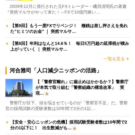
2009年12月に発行された元FXトレーダー・磯貝清明氏の著書
『突然マルサがやって来た！～FXで10億円稼い…
【第9回】もう一度FXでリベンジ！ 種銭は差し押さえを免れ
た”ヒミツのお金” ｜ 突然マルサ…
【第8回】年利はなんと14.6％！ 毎日5万円超の延滞税が積み
上がっていく ｜ 突然マルサ…
一覧を見る
河合雅司「人口減少ニッポンの活路」
【「警察官離れ」に歯止めはかかるか？】警察庁
が本気で取り組む「警察組織の構造改革」 実
現…
警察庁が目下、頭を悩ませているのが「警察官不足」だ。警察
官の採用試験の受験者数は10年間で2分の1以…
【安全・安心ニッポンの危機】採用試験受験者数は10年間で2
分の1以下に！ 出生数減がも…