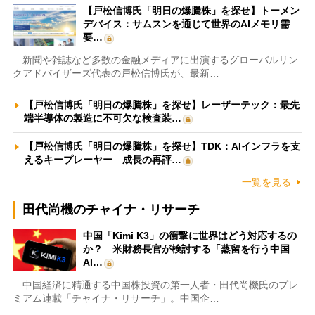
【戸松信博氏「明日の爆騰株」を探せ】トーメン
デバイス：サムスンを通じて世界のAIメモリ需
要…
新聞や雑誌など多数の金融メディアに出演するグローバルリン
クアドバイザーズ代表の戸松信博氏が、最新…
【戸松信博氏「明日の爆騰株」を探せ】レーザーテック：最先
端半導体の製造に不可欠な検査装…
【戸松信博氏「明日の爆騰株」を探せ】TDK：AIインフラを支
えるキープレーヤー 成長の再評…
一覧を見る
田代尚機のチャイナ・リサーチ
中国「Kimi K3」の衝撃に世界はどう対応するの
か？ 米財務長官が検討する「蒸留を行う中国
AI…
中国経済に精通する中国株投資の第一人者・田代尚機氏のプレ
ミアム連載「チャイナ・リサーチ」。中国企…