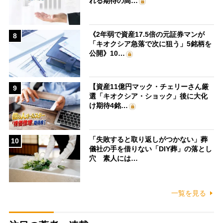
れる期待の高…
《2年弱で資産17.5倍の元証券マンが
8
「キオクシア急落で次に狙う」5銘柄を
公開》10…
【資産11億円マック・チェリーさん厳
9
選「キオクシア・ショック」後に大化
け期待4銘…
「失敗すると取り返しがつかない」葬
10
儀社の手を借りない「DIY葬」の落とし
穴 素人には…
一覧を見る