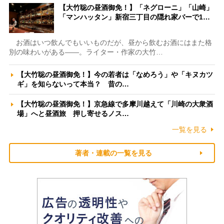
【大竹聡の昼酒御免！】「ネグローニ」「山崎」
「マンハッタン」新宿三丁目の隠れ家バーで1…
お酒はいつ飲んでもいいものだが、昼から飲むお酒にはまた格
別の味わいがある――。ライター・作家の大竹…
【大竹聡の昼酒御免！】今の若者は「なめろう」や「キヌカツ
ギ」を知らないって本当？ 昔の…
【大竹聡の昼酒御免！】京急線で多摩川越えて「川崎の大衆酒
場」へと昼酒旅 押し寄せるノス…
一覧を見る
著者・連載の一覧を見る