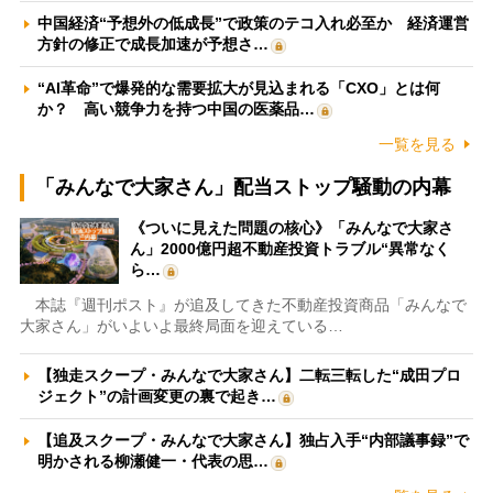
中国経済“予想外の低成長”で政策のテコ入れ必至か 経済運営
方針の修正で成長加速が予想さ…
“AI革命”で爆発的な需要拡大が見込まれる「CXO」とは何
か？ 高い競争力を持つ中国の医薬品…
一覧を見る
「みんなで大家さん」配当ストップ騒動の内幕
《ついに見えた問題の核心》「みんなで大家さ
ん」2000億円超不動産投資トラブル“異常なく
ら…
本誌『週刊ポスト』が追及してきた不動産投資商品「みんなで
大家さん」がいよいよ最終局面を迎えている…
【独走スクープ・みんなで大家さん】二転三転した“成田プロ
ジェクト”の計画変更の裏で起き…
【追及スクープ・みんなで大家さん】独占入手“内部議事録”で
明かされる柳瀬健一・代表の思…