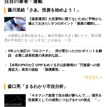
注目の著者・連載
藤川里絵「さあ、投資を始めよう！」
【資産運用】大災害時に慌てないために平時から
備えておきたい3つのポイント「資産の棚卸し…
大規模な災害が起きると、株式市場が大きく動いたり、取引環
境が不安定になったりすることがある。一方…
5年ぶり改訂の「CGコード」、何が変わったのかポイントを解
説 企業に成長投資の具体的な説…
【令和のPKOか】GPIFをめぐる片山財務相の「円資産への投
資拡大」発言の波紋 「国債重視」…
一覧を見る
森口亮「まるわかり市況分析」
「キオクシア急落で含み損が膨らんで…」損失を
投資家としての成長につなげる4つの視点 「…