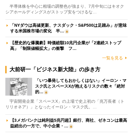
半導体株を中心に相場の調整色が強まり、7月中旬にはキオク
シアホールディングスがストップ安をつけるな…
「NYダウは高値更新、ナスダック・S&P500は足踏み」が意味
する米国株市場の変化 半…
【歴史的な爆騰劇】時価総額10兆円企業が「2連続ストップ
高」「制限値幅拡大」の衝撃 フ…
一覧を見る
大前研一「ビジネス新大陸」の歩き方
「いつ暴発してもおかしくはない」イーロン・マ
スク氏とスペースXが抱えるリスクの数々「絶対
的…
宇宙開発企業「スペースX」の上場で史上初の「兆万長者（ト
リリオネア）」となったイーロン・マスク氏。…
【3メガバンクは純利益5兆円超】銀行、商社、ゼネコンは最高
益続出の一方で、中小企業・…