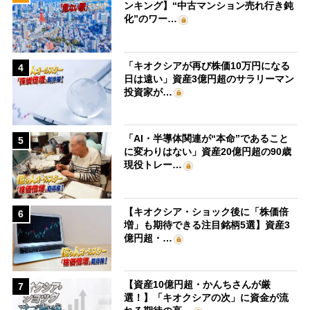
ンキング】“中古マンション売れ行き鈍
化”のワー…
「キオクシアが再び株価10万円になる
4
日は遠い」資産3億円超のサラリーマン
投資家が…
「AI・半導体関連が“本命”であること
5
に変わりはない」資産20億円超の90歳
現役トレー…
【キオクシア・ショック後に「株価倍
6
増」も期待できる注目銘柄5選】資産3
億円超・…
【資産10億円超・かんちさんが厳
7
選！】「キオクシアの次」に資金が流