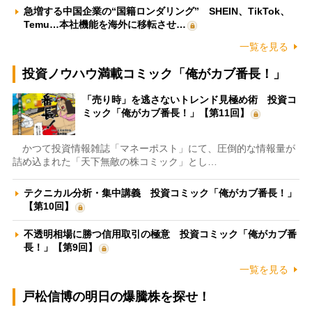
急増する中国企業の“国籍ロンダリング” SHEIN、TikTok、
Temu…本社機能を海外に移転させ…
一覧を見る
投資ノウハウ満載コミック「俺がカブ番長！」
「売り時」を逃さないトレンド見極め術 投資コ
ミック「俺がカブ番長！」【第11回】
かつて投資情報雑誌「マネーポスト」にて、圧倒的な情報量が
詰め込まれた「天下無敵の株コミック」とし…
テクニカル分析・集中講義 投資コミック「俺がカブ番長！」
【第10回】
不透明相場に勝つ信用取引の極意 投資コミック「俺がカブ番
長！」【第9回】
一覧を見る
戸松信博の明日の爆騰株を探せ！