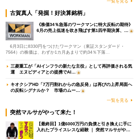
一覧を見る
古賀真人「発掘！好決算銘柄」
《株価34％急落のワークマンに特大反転の期待》
6月の売上低迷を吹き飛ばす第1四半期決算、…
6月3日に8330円をつけたワークマン（東証スタンダード・
7564）の株価は、わずか1カ月あまりで約34％下落…
三菱重工が「AIインフラの新たな主役」として再評価される気
運 エヌビディアとの提携でAI…
キオクシアHD「7万円割れからの急反発」は再びの上昇局面へ
の反転シグナルか？ 市場のムー…
一覧を見る
突然マルサがやって来た！
【最終回】1億6000万円の負債と引き換えに手に
入れたプライスレスな経験 ｜ 突然マルサがや…