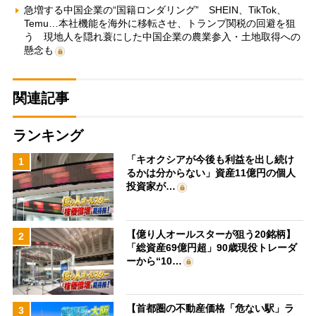
急増する中国企業の“国籍ロンダリング” SHEIN、TikTok、
Temu…本社機能を海外に移転させ、トランプ関税の回避を狙
う 現地人を隠れ蓑にした中国企業の農業参入・土地取得への
懸念も
関連記事
ランキング
「キオクシアが今後も利益を出し続け
1
るかは分からない」資産11億円の個人
投資家が…
【億り人オールスターが狙う20銘柄】
2
「総資産69億円超」90歳現役トレーダ
ーから“10…
【首都圏の不動産価格「危ない駅」ラ
3