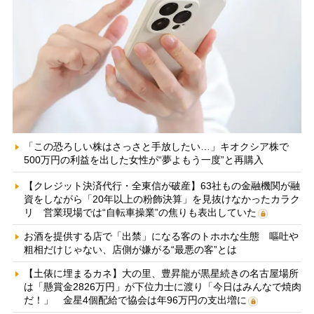
「この恐ろしい株はさっさと手放したい…」キオクシア株で
500万円の利益を出した女性が“夢よもう一度”と再購入
【クレジット決済代行・全東信が破産】63社もの金融機関が融
資をしながら「20年以上の粉飾決算」を見抜けなかったカラク
リ 営業現場では“自転車操業”の焦りも表出していた
お酒を提供する店で「出禁」になる客のトホホな生態 嘔吐や
粗相だけじゃない、店側が嫌がる“最悪の客”とは
【土俵に埋まるカネ】大の里、豊昇龍が黒星続きの名古屋場所
は「懸賞金2826万円」が下位力士に渡り「今日はみんなで焼肉
だ！」 金星4個配給で協会は年96万円の支出増に