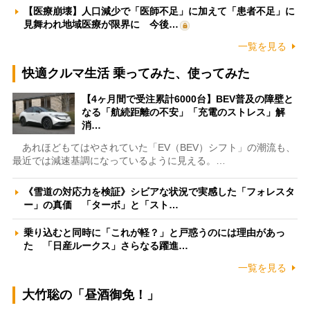
【医療崩壊】人口減少で「医師不足」に加えて「患者不足」に
見舞われ地域医療が限界に 今後…
一覧を見る
快適クルマ生活 乗ってみた、使ってみた
【4ヶ月間で受注累計6000台】BEV普及の障壁と
なる「航続距離の不安」「充電のストレス」解
消…
あれほどもてはやされていた「EV（BEV）シフト」の潮流も、
最近では減速基調になっているように見える。…
《雪道の対応力を検証》シビアな状況で実感した「フォレスタ
ー」の真価 「ターボ」と「スト…
乗り込むと同時に「これが軽？」と戸惑うのには理由があっ
た 「日産ルークス」さらなる躍進…
一覧を見る
大竹聡の「昼酒御免！」