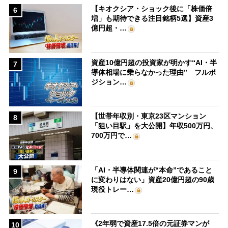
【キオクシア・ショック後に「株価倍
6
増」も期待できる注目銘柄5選】資産3
億円超・…
資産10億円超の投資家が明かす“AI・半
7
導体相場に乗らなかった理由” フルポ
ジション…
【世帯年収別・東京23区マンション
8
「狙い目駅」を大公開】年収500万円、
700万円で…
「AI・半導体関連が“本命”であること
9
に変わりはない」資産20億円超の90歳
現役トレー…
《2年弱で資産17.5倍の元証券マンが
10