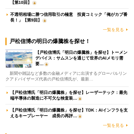
【第10回】
不透明相場に勝つ信用取引の極意 投資コミック「俺がカブ番
長！」【第9回】
一覧を見る
戸松信博の明日の爆騰株を探せ！
【戸松信博氏「明日の爆騰株」を探せ】トーメン
デバイス：サムスンを通じて世界のAIメモリ需
要…
新聞や雑誌など多数の金融メディアに出演するグローバルリン
クアドバイザーズ代表の戸松信博氏が、最新…
【戸松信博氏「明日の爆騰株」を探せ】レーザーテック：最先
端半導体の製造に不可欠な検査装…
【戸松信博氏「明日の爆騰株」を探せ】TDK：AIインフラを支
えるキープレーヤー 成長の再評…
一覧を見る