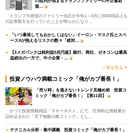
の批判が強まるトランプファミリーの不正蓄財
疑…
トランプ大統領のファミリー信託が今年1～3月に3000回以上も
の証券取引を行っていたことが明らかになり…
「いつ暴発してもおかしくはない」イーロン・マスク氏とスペ
ースXが抱えるリスクの数々「絶対…
【3メガバンクは純利益5兆円超】銀行、商社、ゼネコンは最高
益続出の一方で、中小企業・…
一覧を見る
投資ノウハウ満載コミック「俺がカブ番長！」
「売り時」を逃さないトレンド見極め術 投資コ
ミック「俺がカブ番長！」【第11回】
かつて投資情報雑誌「マネーポスト」にて、圧倒的な情報量が
詰め込まれた「天下無敵の株コミック」とし…
テクニカル分析・集中講義 投資コミック「俺がカブ番長！」