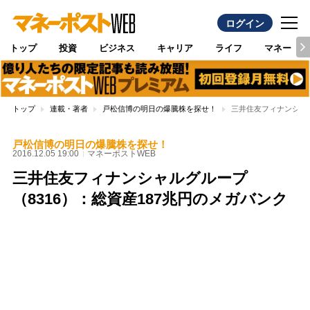
ログイン
トップ
投資
ビジネス
キャリア
ライフ
マネー
トップ
連載・著者
戸松信博の明日の爆騰株を探せ！
三井住友フィナンシャル
戸松信博の明日の爆騰株を探せ！
2016.12.05 19:00
マネーポストWEB
三井住友フィナンシャルグループ
（8316）：総資産187兆円のメガバンク
Loaded
:
100.00%
/
Unmute