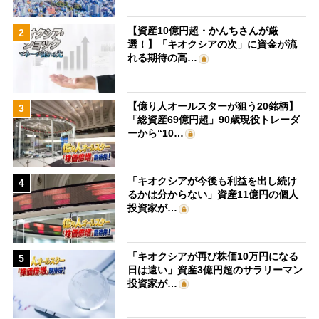
【資産10億円超・かんちさんが厳
2
選！】「キオクシアの次」に資金が流
れる期待の高…
【億り人オールスターが狙う20銘柄】
3
「総資産69億円超」90歳現役トレーダ
ーから“10…
「キオクシアが今後も利益を出し続け
4
るかは分からない」資産11億円の個人
投資家が…
「キオクシアが再び株価10万円になる
5
日は遠い」資産3億円超のサラリーマン
投資家が…