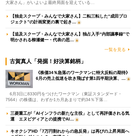
大家さん」がいよいよ最終局面を迎えている…
【独走スクープ・みんなで大家さん】二転三転した“成田プロ
ジェクト”の計画変更の裏で起き…
【追及スクープ・みんなで大家さん】独占入手“内部議事録”で
明かされる柳瀬健一・代表の思…
一覧を見る
古賀真人「発掘！好決算銘柄」
《株価34％急落のワークマンに特大反転の期待》
6月の売上低迷を吹き飛ばす第1四半期決算、…
6月3日に8330円をつけたワークマン（東証スタンダード・
7564）の株価は、わずか1カ月あまりで約34％下落…
三菱重工が「AIインフラの新たな主役」として再評価される気
運 エヌビディアとの提携でAI…
キオクシアHD「7万円割れからの急反発」は再びの上昇局面へ