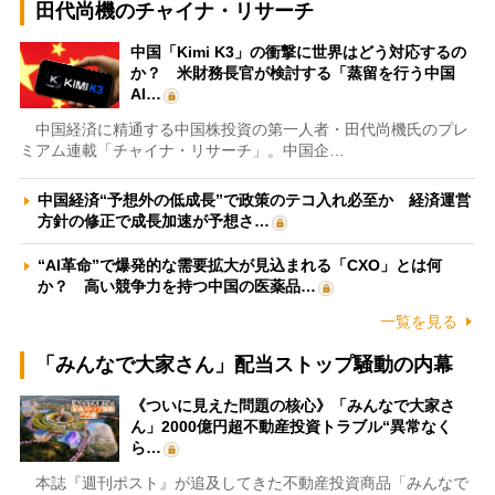
田代尚機のチャイナ・リサーチ
中国「Kimi K3」の衝撃に世界はどう対応するの
か？ 米財務長官が検討する「蒸留を行う中国
AI…
中国経済に精通する中国株投資の第一人者・田代尚機氏のプレ
ミアム連載「チャイナ・リサーチ」。中国企…
中国経済“予想外の低成長”で政策のテコ入れ必至か 経済運営
方針の修正で成長加速が予想さ…
“AI革命”で爆発的な需要拡大が見込まれる「CXO」とは何
か？ 高い競争力を持つ中国の医薬品…
一覧を見る
「みんなで大家さん」配当ストップ騒動の内幕
《ついに見えた問題の核心》「みんなで大家さ
ん」2000億円超不動産投資トラブル“異常なく
ら…
本誌『週刊ポスト』が追及してきた不動産投資商品「みんなで