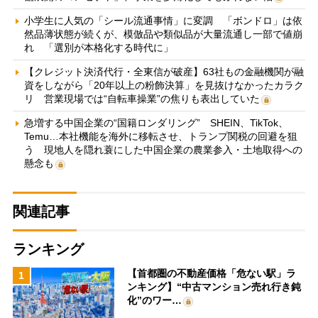
小学生に人気の「シール流通事情」に変調 「ボンドロ」は依
然品薄状態が続くが、模倣品や類似品が大量流通し一部で値崩
れ 「選別が本格化する時代に」
【クレジット決済代行・全東信が破産】63社もの金融機関が融
資をしながら「20年以上の粉飾決算」を見抜けなかったカラク
リ 営業現場では“自転車操業”の焦りも表出していた
急増する中国企業の“国籍ロンダリング” SHEIN、TikTok、
Temu…本社機能を海外に移転させ、トランプ関税の回避を狙
う 現地人を隠れ蓑にした中国企業の農業参入・土地取得への
懸念も
関連記事
ランキング
【首都圏の不動産価格「危ない駅」ラ
1
ンキング】“中古マンション売れ行き鈍
化”のワー…