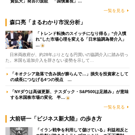
資拡大」発言の波紋 「国債重視」…
一覧を見る
森口亮「まるわかり市況分析」
「トレンド転換のスイッチになり得る」“介入慣
れ”した市場心理を変える「日米協調為替介入」
…
日米両政府が、約28年ぶりとなる円買いの協調介入に踏み切っ
た。米国も追加介入を辞さない姿勢を示して…
「キオクシア急落で含み損が膨らんで…」損失を投資家として
の成長につなげる4つの視点 …
「NYダウは高値更新、ナスダック・S&P500は足踏み」が意味
する米国株市場の変化 半…
一覧を見る
大前研一「ビジネス新大陸」の歩き方
「イラン戦争を利用して儲けている」利益相反と