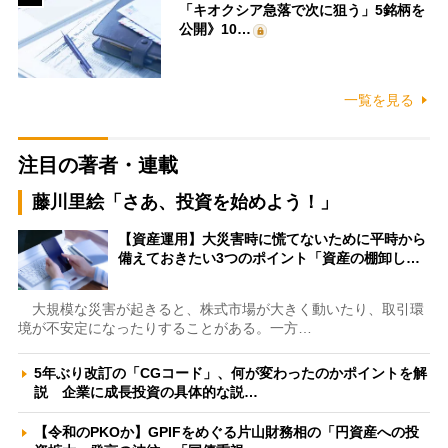
「キオクシア急落で次に狙う」5銘柄を
公開》10…
一覧を見る
注目の著者・連載
藤川里絵「さあ、投資を始めよう！」
【資産運用】大災害時に慌てないために平時から
備えておきたい3つのポイント「資産の棚卸し…
大規模な災害が起きると、株式市場が大きく動いたり、取引環
境が不安定になったりすることがある。一方…
5年ぶり改訂の「CGコード」、何が変わったのかポイントを解
説 企業に成長投資の具体的な説…
【令和のPKOか】GPIFをめぐる片山財務相の「円資産への投