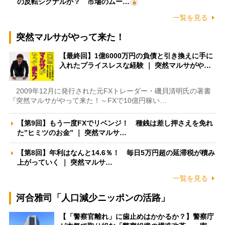
の反転シグナルか？ 市場のムー…
一覧を見る
突然マルサがやって来た！
【最終回】1億6000万円の負債と引き換えに手に
入れたプライスレスな経験 ｜ 突然マルサがや…
2009年12月に発行された元FXトレーダー・磯貝清明氏の著書
『突然マルサがやって来た！～FXで10億円稼い…
【第9回】もう一度FXでリベンジ！ 種銭は差し押さえを免れ
た”ヒミツのお金” ｜ 突然マルサ…
【第8回】年利はなんと14.6％！ 毎日5万円超の延滞税が積み
上がっていく ｜ 突然マルサ…
一覧を見る
河合雅司「人口減少ニッポンの活路」
【「警察官離れ」に歯止めはかかるか？】警察庁