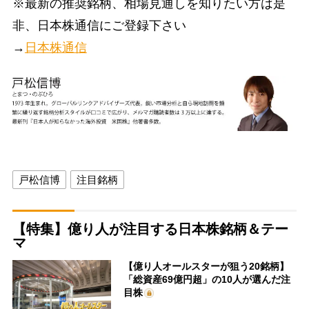
※最新の推奨銘柄、相場見通しを知りたい方は是
非、日本株通信にご登録下さい
→
日本株通信
戸松信博
注目銘柄
【特集】億り人が注目する日本株銘柄＆テー
マ
【億り人オールスターが狙う20銘柄】
「総資産69億円超」の10人が選んだ注
目株