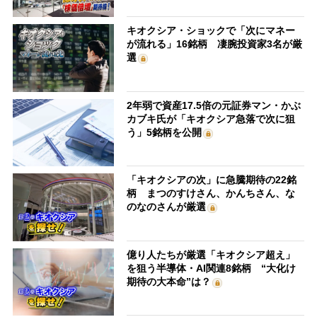
キオクシア・ショックで「次にマネー
が流れる」16銘柄 凄腕投資家3名が厳
選
2年弱で資産17.5倍の元証券マン・かぶ
カブキ氏が「キオクシア急落で次に狙
う」5銘柄を公開
「キオクシアの次」に急騰期待の22銘
柄 まつのすけさん、かんちさん、な
のなのさんが厳選
億り人たちが厳選「キオクシア超え」
を狙う半導体・AI関連8銘柄 “大化け
期待の大本命”は？