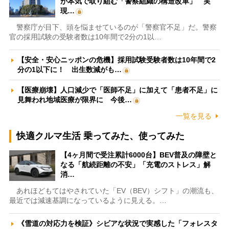
が本気で取り組む「警察組織の構造改革」 実
現…
警察庁が目下、頭を悩ませているのが「警察官不足」だ。警察
官の採用試験の受験者数は10年間で2分の1以…
【安全・安心ニッポンの危機】採用試験受験者数は10年間で2
分の1以下に！ 出生数減がも…
【医療崩壊】人口減少で「医師不足」に加えて「患者不足」に
見舞われ地域医療が限界に 今後…
一覧を見る
快適クルマ生活 乗ってみた、使ってみた
【4ヶ月間で受注累計6000台】BEV普及の障壁と
なる「航続距離の不安」「充電のストレス」解
消…
あれほどもてはやされていた「EV（BEV）シフト」の潮流も、
最近では減速基調になっているように見える。…
《雪道の対応力を検証》シビアな状況で実感した「フォレスタ