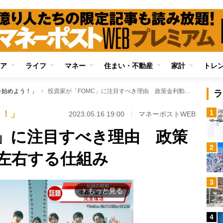
ア
ライフ
マネー
住まい・不動産
家計
トレ
を始めよう！」
投資家が「FOMC」に注目すべき理由 政策金利動向が景気を左右する仕組み
ラ
1
う！」
2023.05.16 19:00
マネーポストWEB
C」に注目すべき理由 政策
2
左右する仕組み
3
もっと見る
arrow_forward_ios
4