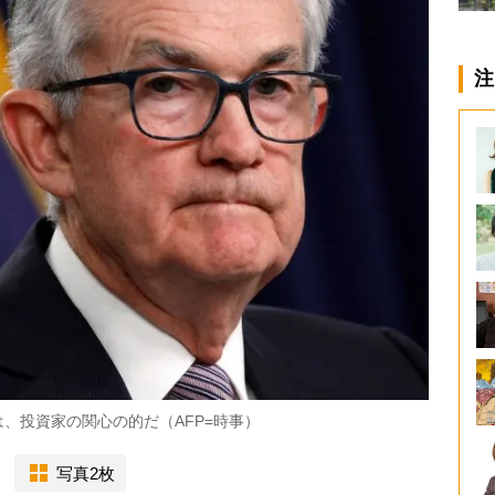
注
は、投資家の関心の的だ（AFP=時事）
写真2枚