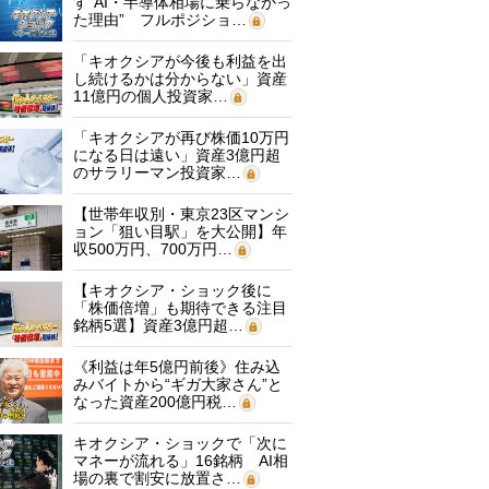
す“AI・半導体相場に乗らなかっ
た理由” フルポジショ…
「キオクシアが今後も利益を出
し続けるかは分からない」資産
11億円の個人投資家…
「キオクシアが再び株価10万円
になる日は遠い」資産3億円超
のサラリーマン投資家…
【世帯年収別・東京23区マンシ
ョン「狙い目駅」を大公開】年
収500万円、700万円…
【キオクシア・ショック後に
「株価倍増」も期待できる注目
銘柄5選】資産3億円超…
《利益は年5億円前後》住み込
みバイトから“ギガ大家さん”と
なった資産200億円税…
キオクシア・ショックで「次に
マネーが流れる」16銘柄 AI相
場の裏で割安に放置さ…