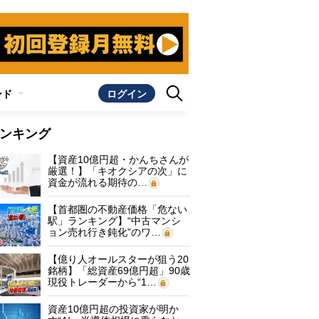
ンド
ログイン
ンキング
【資産10億円超・かんちさんが
厳選！】「キオクシアの次」に
資金が流れる期待の…
【首都圏の不動産価格「危ない
駅」ランキング】“中古マンシ
ョン売れ行き鈍化”のワ…
【億り人オールスターが狙う20
銘柄】「総資産69億円超」90歳
現役トレーダーから“1…
資産10億円超の投資家が明か