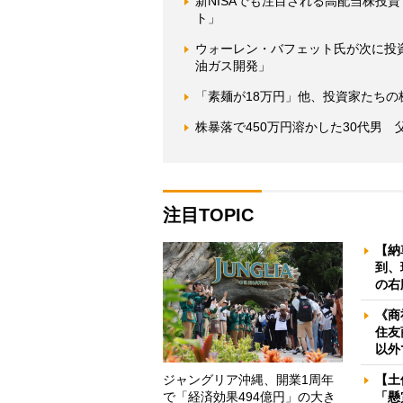
新NISAでも注目される高配当株投
ト」
ウォーレン・バフェット氏が次に投
油ガス開発」
「素麺が18万円」他、投資家たちの
株暴落で450万円溶かした30代男
注目TOPIC
【納
到、
の右
《商
住友
以外
ジャングリア沖縄、開業1周年
【土
で「経済効果494億円」の大き
「懸