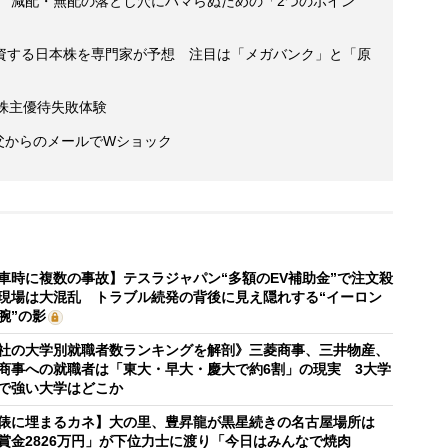
資 減配・無配の落とし穴にハマらぬための「2つのポイン
資する日本株を専門家が予想 注目は「メガバンク」と「原
株主優待失敗体験
 父からのメールでWショック
車時に複数の事故】テスラジャパン“多額のEV補助金”で注文殺
現場は大混乱 トラブル続発の背後に見え隠れする“イーロン
腕”の影
社の大学別就職者数ランキングを解剖》三菱商事、三井物産、
商事への就職者は「東大・早大・慶大で約6割」の現実 3大学
で強い大学はどこか
俵に埋まるカネ】大の里、豊昇龍が黒星続きの名古屋場所は
賞金2826万円」が下位力士に渡り「今日はみんなで焼肉