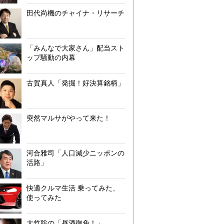
田代尚機のチャイナ・リサーチ
「みんなで大家さん」配当スト
ップ騒動の内幕
古賀真人「発掘！好決算銘柄」
突然マルサがやって来た！
河合雅司「人口減少ニッポンの
活路」
快適クルマ生活 乗ってみた、
使ってみた
大竹聡の「昼酒御免！」