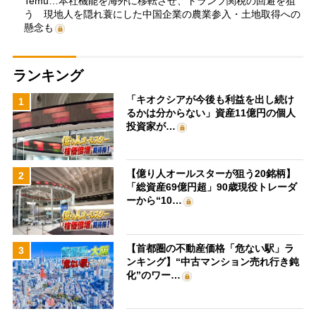
Temu…本社機能を海外に移転させ、トランプ関税の回避を狙
う 現地人を隠れ蓑にした中国企業の農業参入・土地取得への
懸念も
ランキング
「キオクシアが今後も利益を出し続け
1
るかは分からない」資産11億円の個人
投資家が…
【億り人オールスターが狙う20銘柄】
2
「総資産69億円超」90歳現役トレーダ
ーから“10…
【首都圏の不動産価格「危ない駅」ラ
3
ンキング】“中古マンション売れ行き鈍
化”のワー…