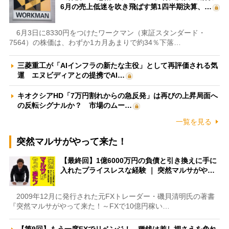
6月の売上低迷を吹き飛ばす第1四半期決算、…
6月3日に8330円をつけたワークマン（東証スタンダード・
7564）の株価は、わずか1カ月あまりで約34％下落…
三菱重工が「AIインフラの新たな主役」として再評価される気
運 エヌビディアとの提携でAI…
キオクシアHD「7万円割れからの急反発」は再びの上昇局面へ
の反転シグナルか？ 市場のムー…
一覧を見る
突然マルサがやって来た！
【最終回】1億6000万円の負債と引き換えに手に
入れたプライスレスな経験 ｜ 突然マルサがや…
2009年12月に発行された元FXトレーダー・磯貝清明氏の著書
『突然マルサがやって来た！～FXで10億円稼い…