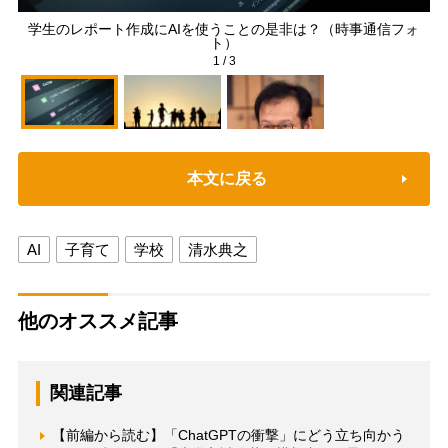
学生のレポート作成にAIを使うことの是非は？（時事通信フォ
ト）
1
/
3
本文に戻る
AI
子育て
学校
清水典之
他のオススメ記事
関連記事
【前編から読む】「ChatGPTの衝撃」にどう立ち向かう