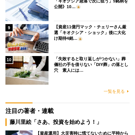
「キオクシア急落で次に狙う」5銘柄を
公開》10…
【資産11億円マック・チェリーさん厳
9
選「キオクシア・ショック」後に大化
け期待4銘…
「失敗すると取り返しがつかない」葬
10
儀社の手を借りない「DIY葬」の落とし
穴 素人には…
一覧を見る
注目の著者・連載
藤川里絵「さあ、投資を始めよう！」
【資産運用】大災害時に慌てないために平時から