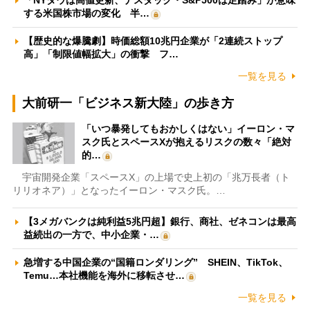
「NYダウは高値更新、ナスダック・S&P500は足踏み」が意味
する米国株市場の変化 半…
【歴史的な爆騰劇】時価総額10兆円企業が「2連続ストップ
高」「制限値幅拡大」の衝撃 フ…
一覧を見る
大前研一「ビジネス新大陸」の歩き方
「いつ暴発してもおかしくはない」イーロン・マ
スク氏とスペースXが抱えるリスクの数々「絶対
的…
宇宙開発企業「スペースX」の上場で史上初の「兆万長者（ト
リリオネア）」となったイーロン・マスク氏。…
【3メガバンクは純利益5兆円超】銀行、商社、ゼネコンは最高
益続出の一方で、中小企業・…
急増する中国企業の“国籍ロンダリング” SHEIN、TikTok、
Temu…本社機能を海外に移転させ…
一覧を見る