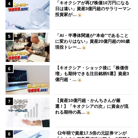
「キオクシアが再び株価10万円になる
4
日は遠い」資産3億円超のサラリーマン
投資家が…
「AI・半導体関連が“本命”であること
5
に変わりはない」資産20億円超の90歳
現役トレー…
【キオクシア・ショック後に「株価倍
6
増」も期待できる注目銘柄5選】資産3
億円超・…
【資産10億円超・かんちさんが厳
7
選！】「キオクシアの次」に資金が流
れる期待の高…
《2年弱で資産17.5倍の元証券マンが
8