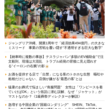
ジャングリア沖縄、開業1周年で「経済効果494億円」の大きな
ミスリード 事業の苦戦を覆い隠す“不透明すぎる巨大な数字”
【納車時に複数の事故】テスラジャパン“多額のEV補助金”で注
文殺到、現場は大混乱 トラブル続発の背後に見え隠れす
る“イーロンの右腕”の影
お酒を提供する店で「出禁」になる客のトホホな生態 嘔吐や
粗相だけじゃない、店側が嫌がる“最悪の客”とは
猛暑のお葬式で悩ましい“喪服問題” 女性は「ワンピースを着
ていけばOK」という俗説に潜む誤解、なぜ「ジャケット」が
マストなのか？《1級葬祭ディレクターが解説》
急増する中国企業の“国籍ロンダリング” SHEIN、TikTok、