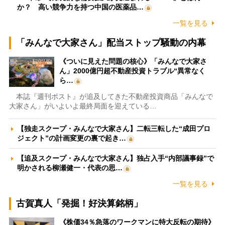
か？ 高い競争力を持つ中国の医薬品…
一覧を見る
「みんなで大家さん」配当ストップ騒動の内幕
《ついに見えた問題の核心》「みんなで大家さ
ん」2000億円超不動産投資トラブル“異常なく
ら…
本誌『週刊ポスト』が追及してきた不動産投資商品「みんなで
大家さん」がいよいよ最終局面を迎えている…
【独走スクープ・みんなで大家さん】二転三転した“成田プロ
ジェクト”の計画変更の裏で起き…
【追及スクープ・みんなで大家さん】独占入手“内部議事録”で
明かされる柳瀬健一・代表の思…
一覧を見る
古賀真人「発掘！好決算銘柄」
《株価34％急落のワークマンに特大反転の期待》