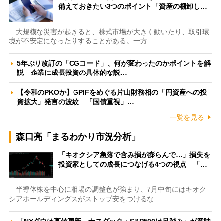
備えておきたい3つのポイント「資産の棚卸し…
大規模な災害が起きると、株式市場が大きく動いたり、取引環
境が不安定になったりすることがある。一方…
5年ぶり改訂の「CGコード」、何が変わったのかポイントを解
説 企業に成長投資の具体的な説…
【令和のPKOか】GPIFをめぐる片山財務相の「円資産への投
資拡大」発言の波紋 「国債重視」…
一覧を見る
森口亮「まるわかり市況分析」
「キオクシア急落で含み損が膨らんで…」損失を
投資家としての成長につなげる4つの視点 「…
半導体株を中心に相場の調整色が強まり、7月中旬にはキオク
シアホールディングスがストップ安をつけるな…