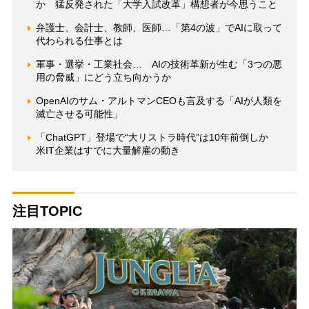
か 猛反発された「大学入試改革」構想者が今思うこと
弁護士、会計士、教師、医師…「第4の波」でAIに取って
代わられる仕事とは
軍事・選挙・工業社会… AIの技術革新が生む「3つの悪
用の脅威」にどう立ち向かうか
OpenAIのサム・アルトマンCEOも言及する「AIが人類を
滅亡させる可能性」
「ChatGPT」登場で“大リストラ時代”は10年前倒しか
米IT企業はすでに大量解雇の動き
注目TOPIC