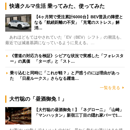
快適クルマ生活 乗ってみた、使ってみた
【4ヶ月間で受注累計6000台】BEV普及の障壁と
なる「航続距離の不安」「充電のストレス」解
消…
あれほどもてはやされていた「EV（BEV）シフト」の潮流も、
最近では減速基調になっているように見える。…
《雪道の対応力を検証》シビアな状況で実感した「フォレスタ
ー」の真価 「ターボ」と「スト…
乗り込むと同時に「これが軽？」と戸惑うのには理由があっ
た 「日産ルークス」さらなる躍進…
一覧を見る
大竹聡の「昼酒御免！」
【大竹聡の昼酒御免！】「ネグローニ」「山崎」
「マンハッタン」新宿三丁目の隠れ家バーで1…