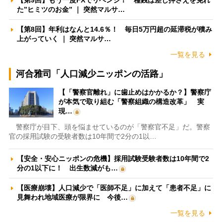
【第9回】もう一度FXでリベンジ！ 種銭は差し押さえを免れ
た”ヒミツのお金” ｜ 突然マルサ…
【第8回】年利はなんと14.6％！ 毎日5万円超の延滞税が積み
上がっていく ｜ 突然マルサ…
一覧を見る
河合雅司「人口減少ニッポンの活路」
【「警察官離れ」に歯止めはかかるか？】警察庁
が本気で取り組む「警察組織の構造改革」 実
現…
警察庁が目下、頭を悩ませているのが「警察官不足」だ。警察
官の採用試験の受験者数は10年間で2分の1以…
【安全・安心ニッポンの危機】採用試験受験者数は10年間で2
分の1以下に！ 出生数減がも…
【医療崩壊】人口減少で「医師不足」に加えて「患者不足」に
見舞われ地域医療が限界に 今後…
一覧を見る