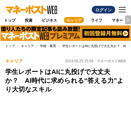
ログイン
トップ
投資
ビジネス
キャリア
ライフ
マネー
トップ
キャリア
学校・教育
学生レポートはAIに丸投げで大丈夫か？ AI時
キャリア
2023.05.25 15:59
マネーポストWEB
学生レポートはAIに丸投げで大丈夫
か？ AI時代に求められる“答える力”よ
り大切なスキル
Loaded
:
89.01%
/
Unmute