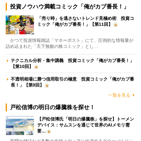
投資ノウハウ満載コミック「俺がカブ番長！」
「売り時」を逃さないトレンド見極め術 投資コ
ミック「俺がカブ番長！」【第11回】
かつて投資情報雑誌「マネーポスト」にて、圧倒的な情報量が
詰め込まれた「天下無敵の株コミック」とし…
テクニカル分析・集中講義 投資コミック「俺がカブ番長！」
【第10回】
不透明相場に勝つ信用取引の極意 投資コミック「俺がカブ番
長！」【第9回】
一覧を見る
戸松信博の明日の爆騰株を探せ！
【戸松信博氏「明日の爆騰株」を探せ】トーメン
デバイス：サムスンを通じて世界のAIメモリ需
要…