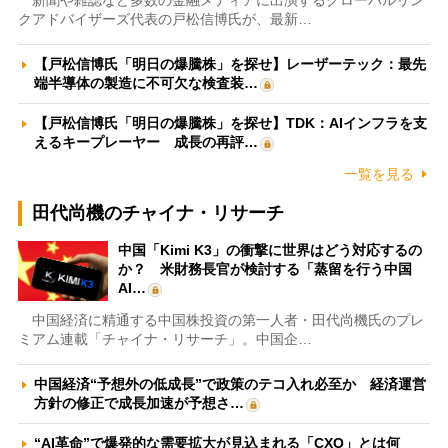
新聞や雑誌など多数の金融メディアに出演するグローバルリン
クアドバイザーズ代表の戸松信博氏が、最新…
【戸松信博氏「明日の爆騰株」を探せ】レーザーテック：最先
端半導体の製造に不可欠な検査装…
【戸松信博氏「明日の爆騰株」を探せ】TDK：AIインフラを支
えるキープレーヤー 成長の再評…
一覧を見る
田代尚機のチャイナ・リサーチ
中国「Kimi K3」の衝撃に世界はどう対応するの
か？ 米財務長官が検討する「蒸留を行う中国
AI…
中国経済に精通する中国株投資の第一人者・田代尚機氏のプレ
ミアム連載「チャイナ・リサーチ」。中国企…
中国経済“予想外の低成長”で政策のテコ入れ必至か 経済運営
方針の修正で成長加速が予想さ…
“AI革命”で爆発的な需要拡大が見込まれる「CXO」とは何