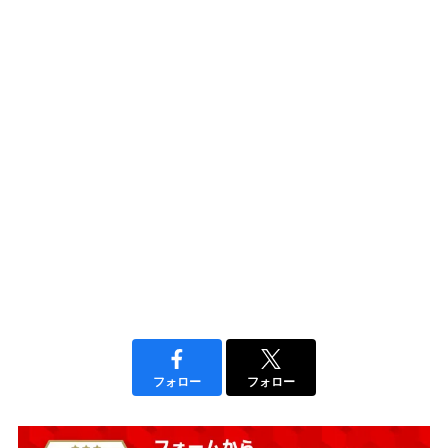
フォロー
フォロー