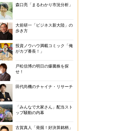
森口亮「まるわかり市況分析」
大前研一「ビジネス新大陸」の
歩き方
投資ノウハウ満載コミック「俺
がカブ番長！」
戸松信博の明日の爆騰株を探
せ！
田代尚機のチャイナ・リサーチ
「みんなで大家さん」配当スト
ップ騒動の内幕
古賀真人「発掘！好決算銘柄」