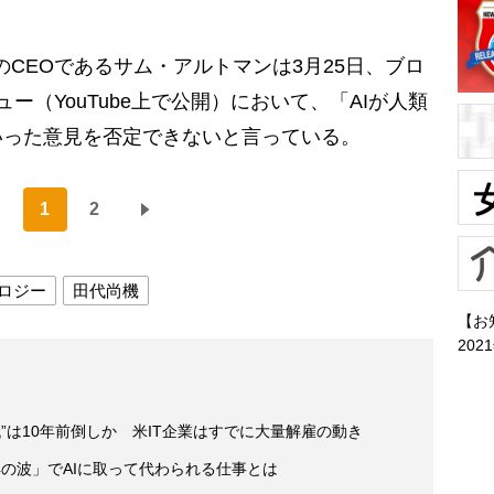
AIのCEOであるサム・アルトマンは3月25日、ブロ
ー（YouTube上で公開）において、「AIが人類
いった意見を否定できないと言っている。
1
2
ロジー
田代尚機
【お
202
時代”は10年前倒しか 米IT企業はすでに大量解雇の動き
の波」でAIに取って代わられる仕事とは