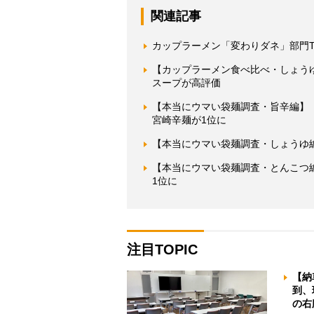
関連記事
カップラーメン「変わりダネ」部門T
【カップラーメン食べ比べ・しょう
スープが高評価
【本当にウマい袋麺調査・旨辛編】
宮崎辛麺が1位に
【本当にウマい袋麺調査・しょうゆ
【本当にウマい袋麺調査・とんこつ
1位に
注目TOPIC
【納
到、
の右