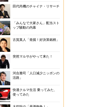
田代尚機のチャイナ・リサーチ
カップラーメン「変わりダネ」部門TOP4
「みんなで大家さん」配当スト
ップ騒動の内幕
古賀真人「発掘！好決算銘柄」
突然マルサがやって来た！
河合雅司「人口減少ニッポンの
活路」
快適クルマ生活 乗ってみた、
使ってみた
大竹聡の「昼酒御免！」