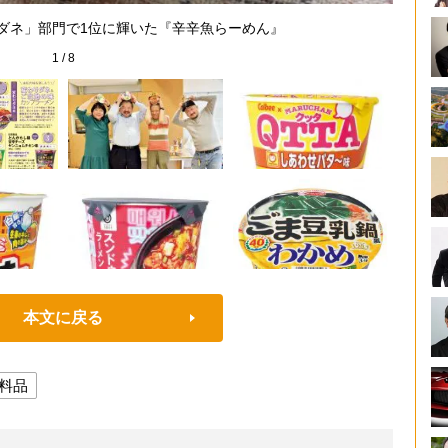
ダネ」部門で1位に輝いた『辛辛魚らーめん』
1
/
8
本文に戻る
料品