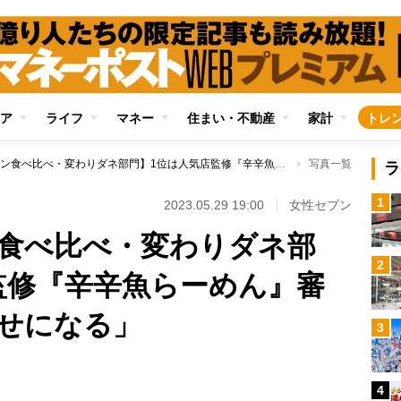
ア
ライフ
マネー
住まい・不動産
家計
トレ
【カップラーメン食べ比べ・変わりダネ部門】1位は人気店監修『辛辛魚らーめん』審査員は「なぜかくせになる」
写真一覧
ラ
1
2023.05.29 19:00
女性セブン
食べ比べ・変わりダネ部
2
監修『辛辛魚らーめん』審
せになる」
3
4
Loaded
: