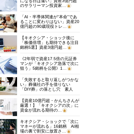
になる日は遠い」資産3億円超
のサラリーマン投資家…
「AI・半導体関連が“本命”であ
ることに変わりはない」資産20
億円超の90歳現役トレ…
【キオクシア・ショック後に
「株価倍増」も期待できる注目
銘柄5選】資産3億円超…
《2年弱で資産17.5倍の元証券
マンが「キオクシア急落で次に
狙う」5銘柄を公開》1…
「失敗すると取り返しがつかな
い」葬儀社の手を借りない
「DIY葬」の落とし穴 素人
に…
【資産10億円超・かんちさんが
厳選！】「キオクシアの次」に
資金が流れる期待の…
キオクシア・ショックで「次に
マネーが流れる」16銘柄 AI相
場の裏で割安に放置さ…