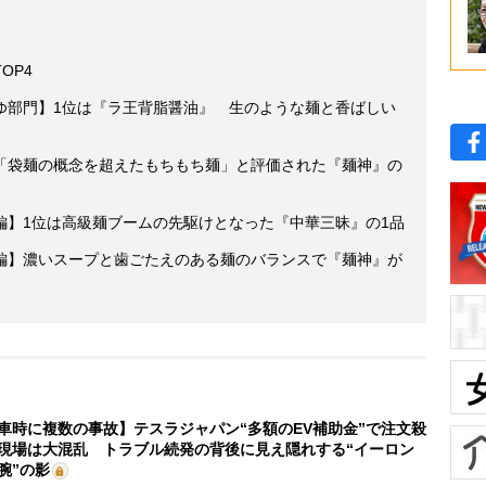
OP4
ゆ部門】1位は『ラ王背脂醤油』 生のような麺と香ばしい
「袋麺の概念を超えたもちもち麺」と評価された『麺神』の
編】1位は高級麺ブームの先駆けとなった『中華三昧』の1品
編】濃いスープと歯ごたえのある麺のバランスで『麺神』が
車時に複数の事故】テスラジャパン“多額のEV補助金”で注文殺
現場は大混乱 トラブル続発の背後に見え隠れする“イーロン
腕”の影