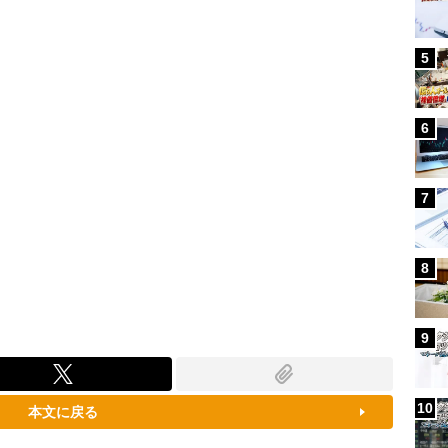
87.91%
5
6
7
8
9
10
本文に戻る