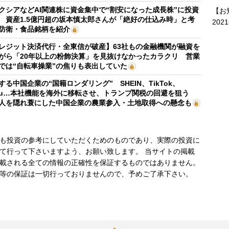
クシアなどAI関連株に資金集中で“割安になった成長株”に投資
【お
 資産1.5億円超の坂本慎太郎さんが「絶好の仕込み時」と考
202
防衛・食品銘柄を紹介
レジット決済代行・全東信が破産】63社もの金融機関が融資を
がら「20年以上の粉飾決算」を見抜けなかったカラクリ 営業
では“自転車操業”の焦りも表出していた
する中国企業の“国籍ロンダリング” SHEIN、TikTok、
mu…本社機能を海外に移転させ、トランプ関税の回避を狙う
人を隠れ蓑にした中国企業の農業参入・土地取得への懸念も
も投資の参考にしていただくためのものであり、実際の投資に
て行って下さいますよう、お願い致します。 当サイトの掲載
載される全ての情報の正確性を保証するものではありません。
等の保証は一切行っておりませんので、予めご了承下さい。