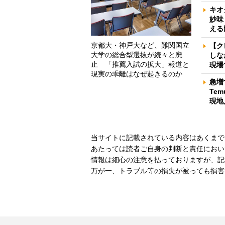
キオ
妙味
える
京都大・神戸大など、難関国立
【ク
大学の総合型選抜が続々と廃
しな
止 「推薦入試の拡大」報道と
現場
現実の乖離はなぜ起きるのか
急増
Te
現地
当サイトに記載されている内容はあくまで
あたっては読者ご自身の判断と責任におい
情報は細心の注意を払っておりますが、記
万が一、トラブル等の損失が被っても損害