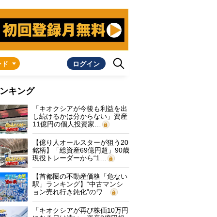
ンド
ログイン
ンキング
「キオクシアが今後も利益を出
し続けるかは分からない」資産
11億円の個人投資家…
【億り人オールスターが狙う20
銘柄】「総資産69億円超」90歳
現役トレーダーから“1…
【首都圏の不動産価格「危ない
駅」ランキング】“中古マンシ
ョン売れ行き鈍化”のワ…
「キオクシアが再び株価10万円