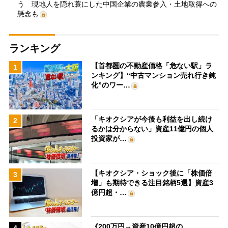
う 現地人を隠れ蓑にした中国企業の農業参入・土地取得への
懸念も
ランキング
【首都圏の不動産価格「危ない駅」ラ
1
ンキング】“中古マンション売れ行き鈍
化”のワー…
「キオクシアが今後も利益を出し続け
2
るかは分からない」資産11億円の個人
投資家が…
【キオクシア・ショック後に「株価倍
3
増」も期待できる注目銘柄5選】資産3
億円超・…
《200万円→資産10億円超の