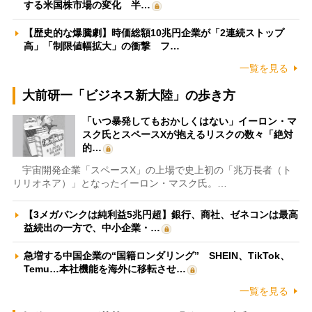
する米国株市場の変化 半…
【歴史的な爆騰劇】時価総額10兆円企業が「2連続ストップ
高」「制限値幅拡大」の衝撃 フ…
一覧を見る
大前研一「ビジネス新大陸」の歩き方
「いつ暴発してもおかしくはない」イーロン・マ
スク氏とスペースXが抱えるリスクの数々「絶対
的…
宇宙開発企業「スペースX」の上場で史上初の「兆万長者（ト
リリオネア）」となったイーロン・マスク氏。…
【3メガバンクは純利益5兆円超】銀行、商社、ゼネコンは最高
益続出の一方で、中小企業・…
急増する中国企業の“国籍ロンダリング” SHEIN、TikTok、
Temu…本社機能を海外に移転させ…
一覧を見る