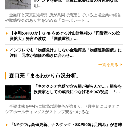
ポイントを解説 企業に成長投資の具体的な説
明…
金融庁と東京証券取引所が共同で策定している上場企業の経営
や取締役会のあり方を定める「コーポレート…
【令和のPKOか】GPIFをめぐる片山財務相の「円資産への投
資拡大」発言の波紋 「国債重視」…
インフレでも「物価負け」しない金融商品「物価連動国債」に
注目 元本が物価の動きに合わせ…
一覧を見る
森口亮「まるわかり市況分析」
「キオクシア急落で含み損が膨らんで…」損失を
投資家としての成長につなげる4つの視点 「…
半導体株を中心に相場の調整色が強まり、7月中旬にはキオク
シアホールディングスがストップ安をつけるな…
「NYダウは高値更新、ナスダック・S&P500は足踏み」が意味