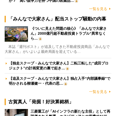
か？ 高い競争力を持つ中国の医薬品…
一覧を見る
「みんなで大家さん」配当ストップ騒動の内幕
《ついに見えた問題の核心》「みんなで大家さ
ん」2000億円超不動産投資トラブル“異常なく
ら…
本誌『週刊ポスト』が追及してきた不動産投資商品「みんなで
大家さん」がいよいよ最終局面を迎えている…
【独走スクープ・みんなで大家さん】二転三転した“成田プロ
ジェクト”の計画変更の裏で起き…
【追及スクープ・みんなで大家さん】独占入手“内部議事録”で
明かされる柳瀬健一・代表の思…
一覧を見る
古賀真人「発掘！好決算銘柄」
三菱重工が「AIインフラの新たな主役」として再