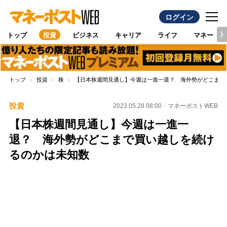
ログイン
トップ
投資
ビジネス
キャリア
ライフ
マネー
トップ
投資
株
【日本株週間見通し】今週は一進一退？ 海外勢がどこまで
投資
2023.05.28 08:00
マネーポストWEB
【日本株週間見通し】今週は一進一
退？ 海外勢がどこまで買い越しを続け
るのかは未知数
Loaded
:
100.00%
/
Unmute