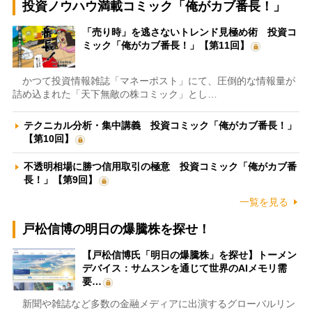
投資ノウハウ満載コミック「俺がカブ番長！」
「売り時」を逃さないトレンド見極め術 投資コ
ミック「俺がカブ番長！」【第11回】
かつて投資情報雑誌「マネーポスト」にて、圧倒的な情報量が
詰め込まれた「天下無敵の株コミック」とし…
テクニカル分析・集中講義 投資コミック「俺がカブ番長！」
【第10回】
不透明相場に勝つ信用取引の極意 投資コミック「俺がカブ番
長！」【第9回】
一覧を見る
戸松信博の明日の爆騰株を探せ！
【戸松信博氏「明日の爆騰株」を探せ】トーメン
デバイス：サムスンを通じて世界のAIメモリ需
要…
新聞や雑誌など多数の金融メディアに出演するグローバルリン