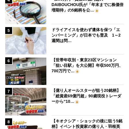
4
DAIBOUCHOU氏が「年末までに株価倍
増期待」の5銘柄を公…
ドライアイスを使わず遺体を保つ「エ
5
ンバーミング」が日本でも普及 1～2
週間は問…
【世帯年収別・東京23区マンション
6
「狙い目駅」を大公開】年収500万円、
700万円で…
【億り人オールスターが狙う20銘柄】
7
「総資産69億円超」90歳現役トレーダ
ーから“10…
【キオクシア・ショックの後に狙う5銘
8
柄】イベント投資家の億り人・羽根英