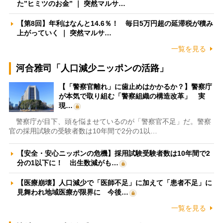
た”ヒミツのお金” ｜ 突然マルサ…
【第8回】年利はなんと14.6％！ 毎日5万円超の延滞税が積み
上がっていく ｜ 突然マルサ…
一覧を見る
河合雅司「人口減少ニッポンの活路」
【「警察官離れ」に歯止めはかかるか？】警察庁
が本気で取り組む「警察組織の構造改革」 実
現…
警察庁が目下、頭を悩ませているのが「警察官不足」だ。警察
官の採用試験の受験者数は10年間で2分の1以…
【安全・安心ニッポンの危機】採用試験受験者数は10年間で2
分の1以下に！ 出生数減がも…
【医療崩壊】人口減少で「医師不足」に加えて「患者不足」に
見舞われ地域医療が限界に 今後…
一覧を見る