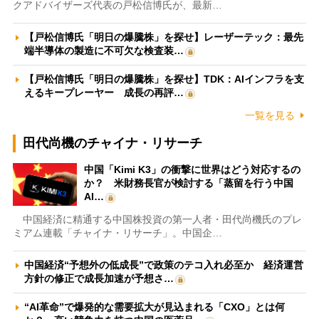
クアドバイザーズ代表の戸松信博氏が、最新…
【戸松信博氏「明日の爆騰株」を探せ】レーザーテック：最先
端半導体の製造に不可欠な検査装…
【戸松信博氏「明日の爆騰株」を探せ】TDK：AIインフラを支
えるキープレーヤー 成長の再評…
一覧を見る
田代尚機のチャイナ・リサーチ
中国「Kimi K3」の衝撃に世界はどう対応するの
か？ 米財務長官が検討する「蒸留を行う中国
AI…
中国経済に精通する中国株投資の第一人者・田代尚機氏のプレ
ミアム連載「チャイナ・リサーチ」。中国企…
中国経済“予想外の低成長”で政策のテコ入れ必至か 経済運営
方針の修正で成長加速が予想さ…
“AI革命”で爆発的な需要拡大が見込まれる「CXO」とは何