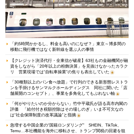
「約5時間かかるし、料金も高いのになぜ？」東京～博多間の
移動に飛行機ではなく新幹線を選ぶ人の事情
【クレジット決済代行・全東信が破産】63社もの金融機関が融
資をしながら「20年以上の粉飾決算」を見抜けなかったカラク
リ 営業現場では“自転車操業”の焦りも表出していた
「30種類以上のパン食べ放題」で行列のできる新形態レストラ
ンを手掛けるサンマルクホールディングス 同社に聞いた「店
舗展開のコンセプト」、事業を多角化してもぶれない軸
「何がやりたいのか分からない」竹中平蔵氏が語る高市内閣の
評価 「給付付き税額控除はその場しのぎ」いま不可欠なの
は“社会保障制度の改革議論”と指摘
急増する中国企業の“国籍ロンダリング” SHEIN、TikTok、
Temu…本社機能を海外に移転させ、トランプ関税の回避を狙