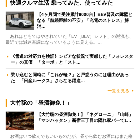
快適クルマ生活 乗ってみた、使ってみた
【4ヶ月間で受注累計6000台】BEV普及の障壁と
なる「航続距離の不安」「充電のストレス」解
消…
あれほどもてはやされていた「EV（BEV）シフト」の潮流も、
最近では減速基調になっているように見える。…
《雪道の対応力を検証》シビアな状況で実感した「フォレスタ
ー」の真価 「ターボ」と「スト…
乗り込むと同時に「これが軽？」と戸惑うのには理由があっ
た 「日産ルークス」さらなる躍進…
一覧を見る
大竹聡の「昼酒御免！」
【大竹聡の昼酒御免！】「ネグローニ」「山崎」
「マンハッタン」新宿三丁目の隠れ家バーで1…
お酒はいつ飲んでもいいものだが、昼から飲むお酒にはまた格