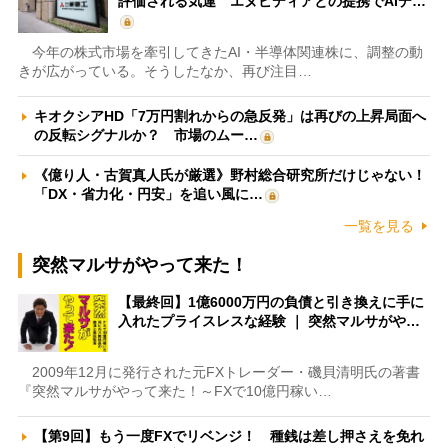
評価される気運 エヌビディアとの提携でAIデ…
今年の株式市場を牽引してきたAI・半導体関連株に、調整の動
きが広がっている。そうしたなか、再び注目…
キオクシアHD「7万円割れからの急反発」は再びの上昇局面へ
の反転シグナルか？ 市場のムー…
《億り人・古賀真人氏が厳選》野村総合研究所だけじゃない！
「DX・省力化・円安」を追い風に…
一覧を見る
突然マルサがやって来た！
【最終回】1億6000万円の負債と引き換えに手に
入れたプライスレスな経験 ｜ 突然マルサがや…
2009年12月に発行された元FXトレーダー・磯貝清明氏の著書
『突然マルサがやって来た！～FXで10億円稼い…
【第9回】もう一度FXでリベンジ！ 種銭は差し押さえを免れ