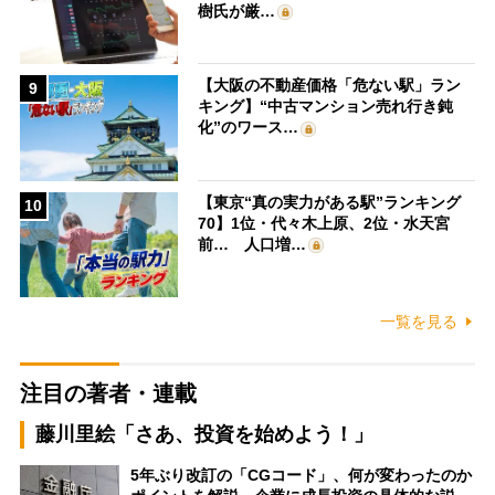
樹氏が厳…
【大阪の不動産価格「危ない駅」ラン
9
キング】“中古マンション売れ行き鈍
化”のワース…
【東京“真の実力がある駅”ランキング
10
70】1位・代々木上原、2位・水天宮
前… 人口増…
一覧を見る
注目の著者・連載
藤川里絵「さあ、投資を始めよう！」
5年ぶり改訂の「CGコード」、何が変わったのか