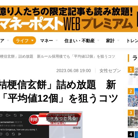
ア
ライフ
マネー
住まい・不動産
家計
トレ
梗信玄餅」詰め放題 新ルール採用後でも「平均値12個」を狙うコツ
ラ
1
2023.06.08 19:00
女性セブン
桔梗信玄餅」詰め放題 新
2
「平均値12個」を狙うコツ
3
もっと見る
arrow_forward_ios
4