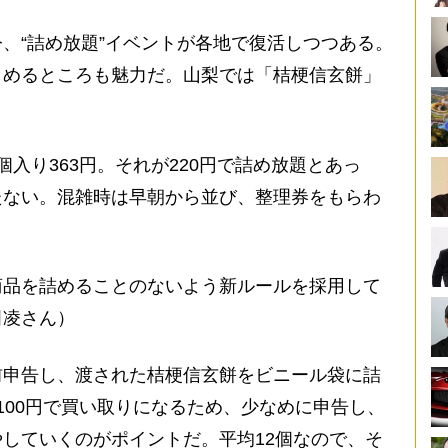
、“詰め放題”イベントが各地で復活しつつある。
しめるところも魅力だ。山梨では「桔梗信玄餅」
。
入り363円。それが220円で詰め放題とあっ
たない。混雑時は早朝から並び、整理券をもらわ
商品を詰めることのないよう新ルールを採用して
田凌さん）
申告し、渡された桔梗信玄餅をビニール袋に詰
100円で買い取りになるため、少なめに申告し、
していくのがポイントだ。平均12個なので、そ