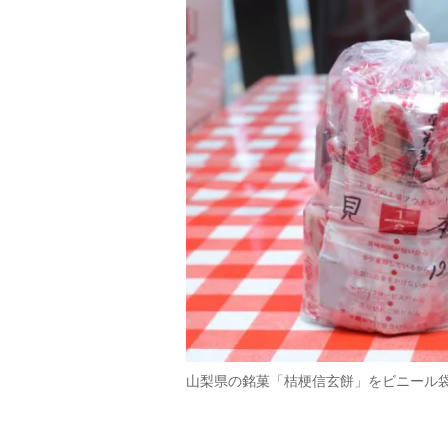
山梨県の銘菓「桔梗信玄餅」をビニール