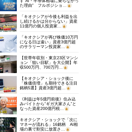
す“AI・半導体相場に乗らなかっ
た理由” フルポジショ…
「キオクシアが今後も利益を出
し続けるかは分からない」資産
11億円の個人投資家…
「キオクシアが再び株価10万円
になる日は遠い」資産3億円超
のサラリーマン投資家…
【世帯年収別・東京23区マンシ
ョン「狙い目駅」を大公開】年
収500万円、700万円…
【キオクシア・ショック後に
「株価倍増」も期待できる注目
銘柄5選】資産3億円超…
《利益は年5億円前後》住み込
みバイトから“ギガ大家さん”と
なった資産200億円税…
キオクシア・ショックで「次に
マネーが流れる」16銘柄 AI相
場の裏で割安に放置さ…