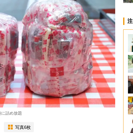
注
袋に詰め放題
写真6枚