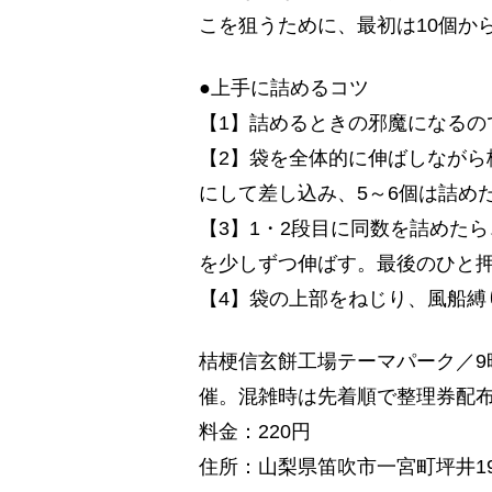
こを狙うために、最初は10個か
●上手に詰めるコツ
【1】詰めるときの邪魔になるの
【2】袋を全体的に伸ばしながら
にして差し込み、5～6個は詰め
【3】1・2段目に同数を詰めた
を少しずつ伸ばす。最後のひと
【4】袋の上部をねじり、風船縛
桔梗信玄餅工場テーマパーク／9
催。混雑時は先着順で整理券配
料金：220円
住所：山梨県笛吹市一宮町坪井19