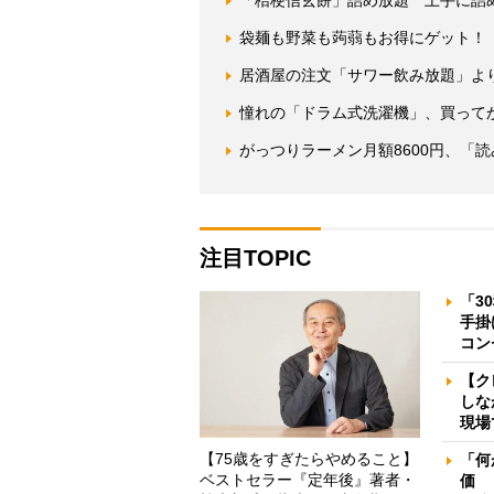
袋麺も野菜も蒟蒻もお得にゲット！
居酒屋の注文「サワー飲み放題」よ
憧れの「ドラム式洗濯機」、買って
がっつりラーメン月額8600円、「
注目TOPIC
「3
手掛
コン
【ク
しな
現場
【75歳をすぎたらやめること】
「何
ベストセラー『定年後』著者・
価 