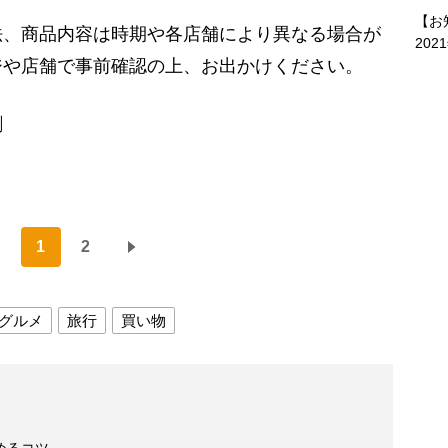
【お
法、商品内容は時期や各店舗により異なる場合が
202
ジや店舗で事前確認の上、お出かけください。
剛
1
2
グルメ
旅行
買い物
めるコツ