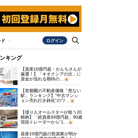
ンド
ログイン
ンキング
【資産10億円超・かんちさんが
厳選！】「キオクシアの次」に
資金が流れる期待の…
【首都圏の不動産価格「危ない
駅」ランキング】“中古マンシ
ョン売れ行き鈍化”のワ…
【億り人オールスターが狙う20
銘柄】「総資産69億円超」90歳
現役トレーダーから“1…
資産10億円超の投資家が明か