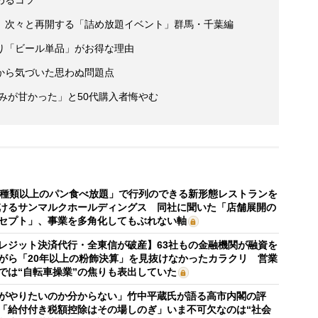
 次々と再開する「詰め放題イベント」群馬・千葉編
り「ビール単品」がお得な理由
から気づいた思わぬ問題点
読みが甘かった」と50代購入者悔やむ
0種類以上のパン食べ放題」で行列のできる新形態レストランを
けるサンマルクホールディングス 同社に聞いた「店舗展開の
セプト」、事業を多角化してもぶれない軸
レジット決済代行・全東信が破産】63社もの金融機関が融資を
がら「20年以上の粉飾決算」を見抜けなかったカラクリ 営業
では“自転車操業”の焦りも表出していた
がやりたいのか分からない」竹中平蔵氏が語る高市内閣の評
「給付付き税額控除はその場しのぎ」いま不可欠なのは“社会