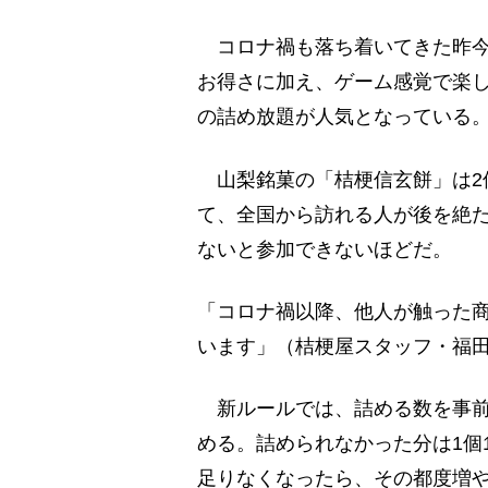
コロナ禍も落ち着いてきた昨今
お得さに加え、ゲーム感覚で楽
の詰め放題が人気となっている
山梨銘菓の「桔梗信玄餅」は2個
て、全国から訪れる人が後を絶
ないと参加できないほどだ。
「コロナ禍以降、他人が触った
います」（桔梗屋スタッフ・福
新ルールでは、詰める数を事前
める。詰められなかった分は1個
足りなくなったら、その都度増や