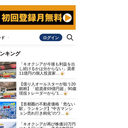
ンド
ログイン
ンキング
「キオクシアが今後も利益を出
し続けるかは分からない」資産
11億円の個人投資家…
【億り人オールスターが狙う20
銘柄】「総資産69億円超」90歳
現役トレーダーから“1…
【首都圏の不動産価格「危ない
駅」ランキング】“中古マンシ
ョン売れ行き鈍化”のワ…
「キオクシアが再び株価10万円