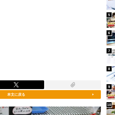
5
6
7
8
9
本文に戻る
10