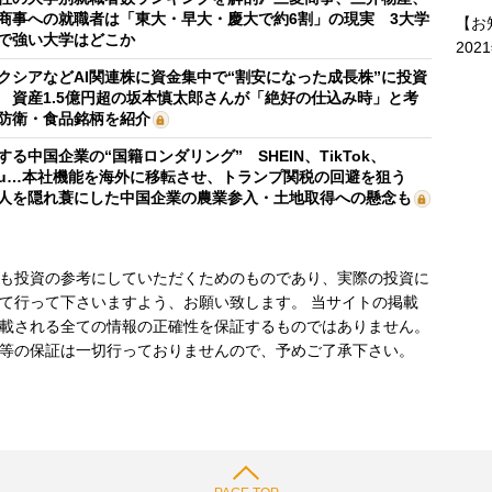
商事への就職者は「東大・早大・慶大で約6割」の現実 3大学
【お
で強い大学はどこか
202
クシアなどAI関連株に資金集中で“割安になった成長株”に投資
 資産1.5億円超の坂本慎太郎さんが「絶好の仕込み時」と考
防衛・食品銘柄を紹介
する中国企業の“国籍ロンダリング” SHEIN、TikTok、
mu…本社機能を海外に移転させ、トランプ関税の回避を狙う
人を隠れ蓑にした中国企業の農業参入・土地取得への懸念も
も投資の参考にしていただくためのものであり、実際の投資に
て行って下さいますよう、お願い致します。 当サイトの掲載
載される全ての情報の正確性を保証するものではありません。
等の保証は一切行っておりませんので、予めご了承下さい。