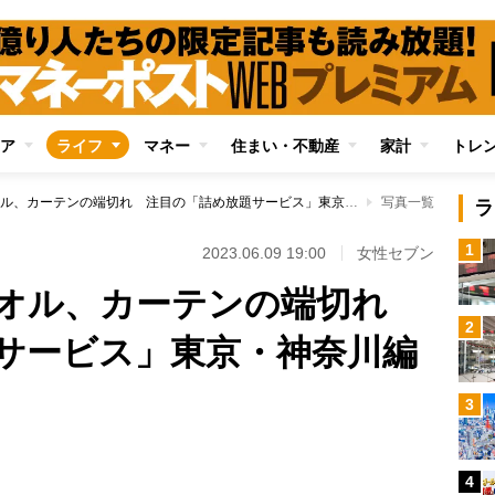
ア
ライフ
マネー
住まい・不動産
家計
トレ
パン、洋菓子、タオル、カーテンの端切れ 注目の「詰め放題サービス」東京・神奈川編
写真一覧
ラ
1
2023.06.09 19:00
女性セブン
タオル、カーテンの端切れ
2
サービス」東京・神奈川編
3
Loaded
:
100.00%
4