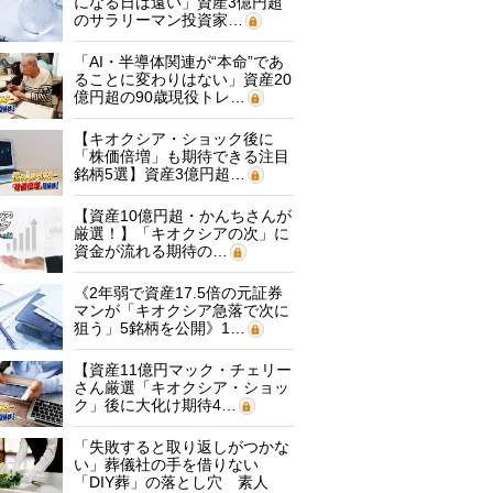
になる日は遠い」資産3億円超
のサラリーマン投資家…
「AI・半導体関連が“本命”であ
ることに変わりはない」資産20
億円超の90歳現役トレ…
【キオクシア・ショック後に
「株価倍増」も期待できる注目
銘柄5選】資産3億円超…
【資産10億円超・かんちさんが
厳選！】「キオクシアの次」に
資金が流れる期待の…
《2年弱で資産17.5倍の元証券
マンが「キオクシア急落で次に
狙う」5銘柄を公開》1…
【資産11億円マック・チェリー
さん厳選「キオクシア・ショッ
ク」後に大化け期待4…
「失敗すると取り返しがつかな
い」葬儀社の手を借りない
「DIY葬」の落とし穴 素人