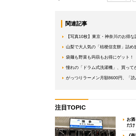
関連記事
【写真10枚】東京・神奈川のお得な
山梨で大人気の「桔梗信玄餅」詰め
袋麺も野菜も蒟蒻もお得にゲット！
憧れの「ドラム式洗濯機」、買って
がっつりラーメン月額8600円、「
注目TOPIC
お酒
だけ
《商