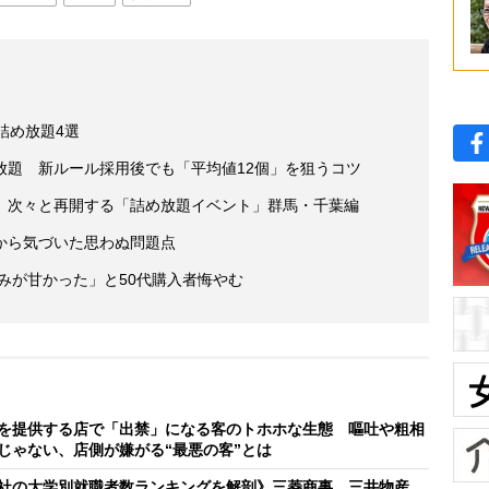
詰め放題4選
放題 新ルール採用後でも「平均値12個」を狙うコツ
 次々と再開する「詰め放題イベント」群馬・千葉編
から気づいた思わぬ問題点
読みが甘かった」と50代購入者悔やむ
を提供する店で「出禁」になる客のトホホな生態 嘔吐や粗相
じゃない、店側が嫌がる“最悪の客”とは
社の大学別就職者数ランキングを解剖》三菱商事、三井物産、