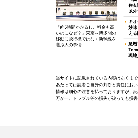
住友
以外
キオ
「約5時間かかるし、料金も高
妙味
いのになぜ？」東京～博多間の
える
移動に飛行機ではなく新幹線を
急増
選ぶ人の事情
Te
現地
当サイトに記載されている内容はあくまで
あたっては読者ご自身の判断と責任におい
情報は細心の注意を払っておりますが、記
万が一、トラブル等の損失が被っても損害