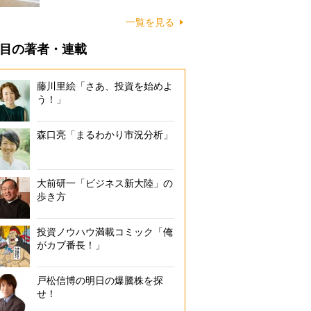
に…
一覧を見る
目の著者・連載
藤川里絵「さあ、投資を始めよ
う！」
森口亮「まるわかり市況分析」
大前研一「ビジネス新大陸」の
歩き方
投資ノウハウ満載コミック「俺
がカブ番長！」
戸松信博の明日の爆騰株を探
せ！
記者は13個ゲットしたが、15個以上詰める人もいると