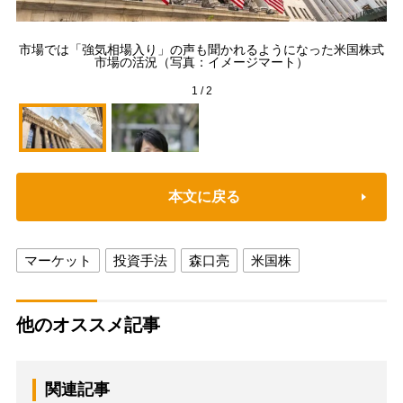
市場では「強気相場入り」の声も聞かれるようになった米国株式
市場の活況（写真：イメージマート）
う
1
/
2
本文に戻る
マーケット
投資手法
森口亮
米国株
他のオススメ記事
関連記事