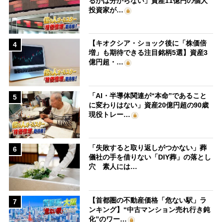
るかは分からない」資産11億円の個人
投資家が…
【キオクシア・ショック後に「株価倍
4
増」も期待できる注目銘柄5選】資産3
億円超・…
「AI・半導体関連が“本命”であること
5
に変わりはない」資産20億円超の90歳
現役トレー…
「失敗すると取り返しがつかない」葬
6
儀社の手を借りない「DIY葬」の落とし
穴 素人には…
【首都圏の不動産価格「危ない駅」ラ
7
ンキング】“中古マンション売れ行き鈍
化”のワー…