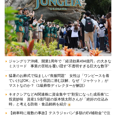
ジャングリア沖縄、開業1周年で「経済効果494億円」の大きな
ミスリード 事業の苦戦を覆い隠す“不透明すぎる巨大な数字”
猛暑のお葬式で悩ましい“喪服問題” 女性は「ワンピースを着
ていけばOK」という俗説に潜む誤解、なぜ「ジャケット」が
マストなのか？《1級葬祭ディレクターが解説》
キオクシアなどAI関連株に資金集中で“割安になった成長株”に
投資妙味 資産1.5億円超の坂本慎太郎さんが「絶好の仕込み
時」と考える防衛・食品銘柄を紹介
【納車時に複数の事故】テスラジャパン“多額のEV補助金”で注