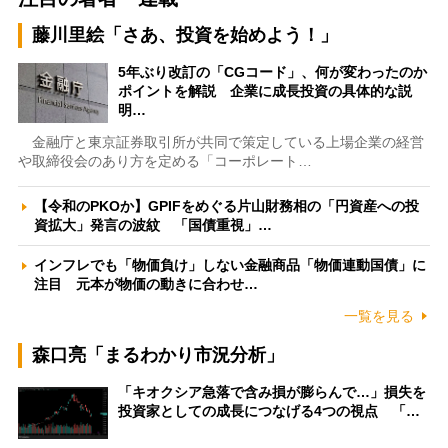
藤川里絵「さあ、投資を始めよう！」
5年ぶり改訂の「CGコード」、何が変わったのか
ポイントを解説 企業に成長投資の具体的な説
明…
金融庁と東京証券取引所が共同で策定している上場企業の経営
や取締役会のあり方を定める「コーポレート…
【令和のPKOか】GPIFをめぐる片山財務相の「円資産への投
資拡大」発言の波紋 「国債重視」…
インフレでも「物価負け」しない金融商品「物価連動国債」に
注目 元本が物価の動きに合わせ…
一覧を見る
森口亮「まるわかり市況分析」
「キオクシア急落で含み損が膨らんで…」損失を
投資家としての成長につなげる4つの視点 「…