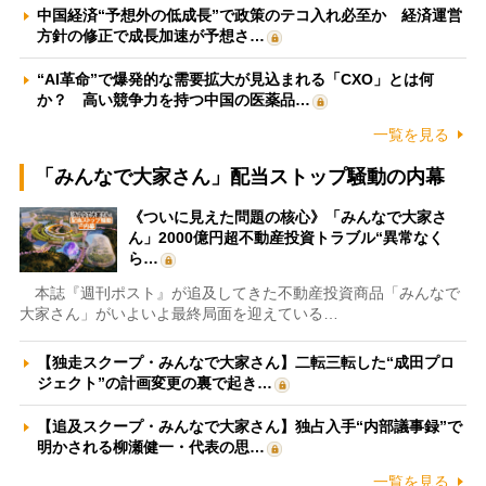
中国経済“予想外の低成長”で政策のテコ入れ必至か 経済運営
方針の修正で成長加速が予想さ…
“AI革命”で爆発的な需要拡大が見込まれる「CXO」とは何
か？ 高い競争力を持つ中国の医薬品…
一覧を見る
「みんなで大家さん」配当ストップ騒動の内幕
《ついに見えた問題の核心》「みんなで大家さ
ん」2000億円超不動産投資トラブル“異常なく
ら…
本誌『週刊ポスト』が追及してきた不動産投資商品「みんなで
大家さん」がいよいよ最終局面を迎えている…
【独走スクープ・みんなで大家さん】二転三転した“成田プロ
ジェクト”の計画変更の裏で起き…
【追及スクープ・みんなで大家さん】独占入手“内部議事録”で
明かされる柳瀬健一・代表の思…
一覧を見る