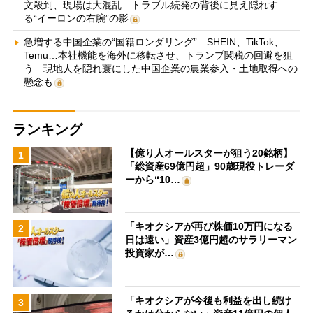
文殺到、現場は大混乱 トラブル続発の背後に見え隠れす
る“イーロンの右腕”の影
急増する中国企業の“国籍ロンダリング” SHEIN、TikTok、
Temu…本社機能を海外に移転させ、トランプ関税の回避を狙
う 現地人を隠れ蓑にした中国企業の農業参入・土地取得への
懸念も
ランキング
【億り人オールスターが狙う20銘柄】
1
「総資産69億円超」90歳現役トレーダ
ーから“10…
「キオクシアが再び株価10万円になる
2
日は遠い」資産3億円超のサラリーマン
投資家が…
「キオクシアが今後も利益を出し続け
3