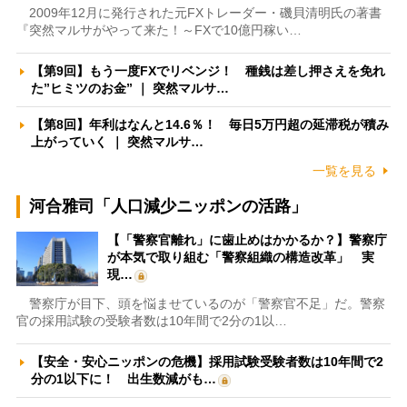
2009年12月に発行された元FXトレーダー・磯貝清明氏の著書
『突然マルサがやって来た！～FXで10億円稼い…
【第9回】もう一度FXでリベンジ！ 種銭は差し押さえを免れ
た”ヒミツのお金” ｜ 突然マルサ…
【第8回】年利はなんと14.6％！ 毎日5万円超の延滞税が積み
上がっていく ｜ 突然マルサ…
一覧を見る
河合雅司「人口減少ニッポンの活路」
【「警察官離れ」に歯止めはかかるか？】警察庁
が本気で取り組む「警察組織の構造改革」 実
現…
警察庁が目下、頭を悩ませているのが「警察官不足」だ。警察
官の採用試験の受験者数は10年間で2分の1以…
【安全・安心ニッポンの危機】採用試験受験者数は10年間で2
分の1以下に！ 出生数減がも…