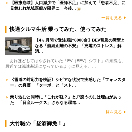
【医療崩壊】人口減少で「医師不足」に加えて「患者不足」に
見舞われ地域医療が限界に 今後…
一覧を見る
快適クルマ生活 乗ってみた、使ってみた
【4ヶ月間で受注累計6000台】BEV普及の障壁と
なる「航続距離の不安」「充電のストレス」解
消…
あれほどもてはやされていた「EV（BEV）シフト」の潮流も、
最近では減速基調になっているように見える。…
《雪道の対応力を検証》シビアな状況で実感した「フォレスタ
ー」の真価 「ターボ」と「スト…
乗り込むと同時に「これが軽？」と戸惑うのには理由があっ
た 「日産ルークス」さらなる躍進…
一覧を見る
大竹聡の「昼酒御免！」