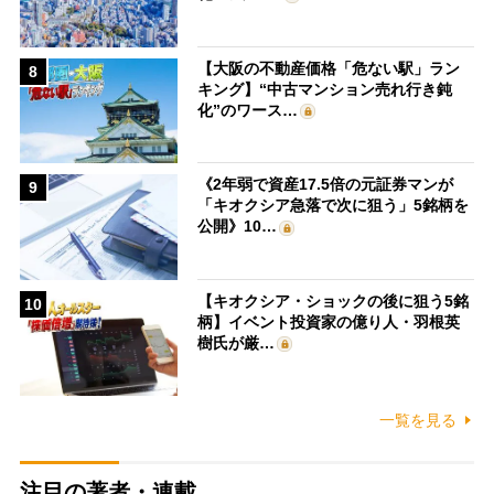
【大阪の不動産価格「危ない駅」ラン
8
キング】“中古マンション売れ行き鈍
化”のワース…
《2年弱で資産17.5倍の元証券マンが
9
「キオクシア急落で次に狙う」5銘柄を
公開》10…
【キオクシア・ショックの後に狙う5銘
10
柄】イベント投資家の億り人・羽根英
樹氏が厳…
一覧を見る
注目の著者・連載