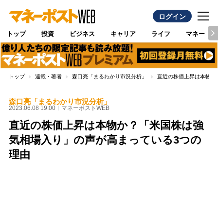
ログイン
トップ
投資
ビジネス
キャリア
ライフ
マネー
トップ
連載・著者
森口亮「まるわかり市況分析」
直近の株価上昇は本物か
森口亮「まるわかり市況分析」
2023.06.08 19:00
マネーポストWEB
直近の株価上昇は本物か？「米国株は強
気相場入り」の声が高まっている3つの
理由
Loaded
:
100.00%
/
Unmute