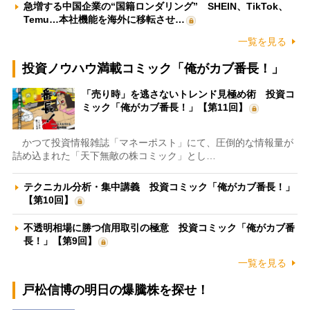
急増する中国企業の“国籍ロンダリング” SHEIN、TikTok、
Temu…本社機能を海外に移転させ…
一覧を見る
投資ノウハウ満載コミック「俺がカブ番長！」
「売り時」を逃さないトレンド見極め術 投資コ
ミック「俺がカブ番長！」【第11回】
かつて投資情報雑誌「マネーポスト」にて、圧倒的な情報量が
詰め込まれた「天下無敵の株コミック」とし…
テクニカル分析・集中講義 投資コミック「俺がカブ番長！」
【第10回】
不透明相場に勝つ信用取引の極意 投資コミック「俺がカブ番
長！」【第9回】
一覧を見る
戸松信博の明日の爆騰株を探せ！