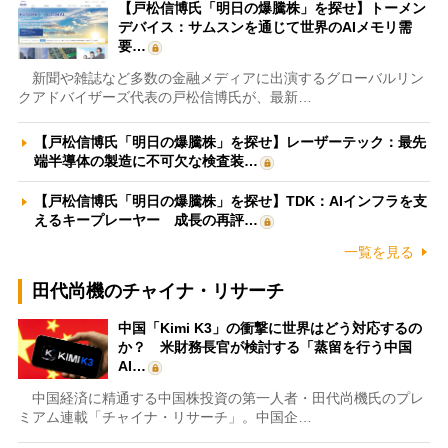
【戸松信博氏「明日の爆騰株」を探せ】トーメン
デバイス：サムスンを通じて世界のAIメモリ需
要…
新聞や雑誌など多数の金融メディアに出演するグローバルリン
クアドバイザーズ代表の戸松信博氏が、最新…
【戸松信博氏「明日の爆騰株」を探せ】レーザーテック：最先
端半導体の製造に不可欠な検査装…
【戸松信博氏「明日の爆騰株」を探せ】TDK：AIインフラを支
えるキープレーヤー 成長の再評…
一覧を見る
田代尚機のチャイナ・リサーチ
中国「Kimi K3」の衝撃に世界はどう対応するの
か？ 米財務長官が検討する「蒸留を行う中国
AI…
中国経済に精通する中国株投資の第一人者・田代尚機氏のプレ
ミアム連載「チャイナ・リサーチ」。中国企…