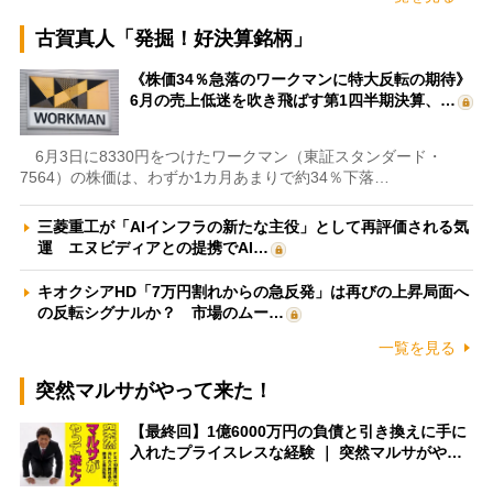
古賀真人「発掘！好決算銘柄」
《株価34％急落のワークマンに特大反転の期待》
6月の売上低迷を吹き飛ばす第1四半期決算、…
6月3日に8330円をつけたワークマン（東証スタンダード・
7564）の株価は、わずか1カ月あまりで約34％下落…
三菱重工が「AIインフラの新たな主役」として再評価される気
運 エヌビディアとの提携でAI…
キオクシアHD「7万円割れからの急反発」は再びの上昇局面へ
の反転シグナルか？ 市場のムー…
一覧を見る
突然マルサがやって来た！
【最終回】1億6000万円の負債と引き換えに手に
入れたプライスレスな経験 ｜ 突然マルサがや…