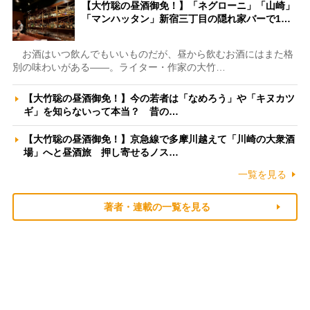
【大竹聡の昼酒御免！】「ネグローニ」「山崎」
「マンハッタン」新宿三丁目の隠れ家バーで1…
お酒はいつ飲んでもいいものだが、昼から飲むお酒にはまた格
別の味わいがある――。ライター・作家の大竹…
【大竹聡の昼酒御免！】今の若者は「なめろう」や「キヌカツ
ギ」を知らないって本当？ 昔の…
【大竹聡の昼酒御免！】京急線で多摩川越えて「川崎の大衆酒
場」へと昼酒旅 押し寄せるノス…
一覧を見る
著者・連載の一覧を見る