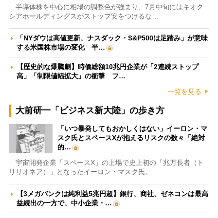
半導体株を中心に相場の調整色が強まり、7月中旬にはキオク
シアホールディングスがストップ安をつけるな…
「NYダウは高値更新、ナスダック・S&P500は足踏み」が意味
する米国株市場の変化 半…
【歴史的な爆騰劇】時価総額10兆円企業が「2連続ストップ
高」「制限値幅拡大」の衝撃 フ…
一覧を見る
大前研一「ビジネス新大陸」の歩き方
「いつ暴発してもおかしくはない」イーロン・マ
スク氏とスペースXが抱えるリスクの数々「絶対
的…
宇宙開発企業「スペースX」の上場で史上初の「兆万長者（ト
リリオネア）」となったイーロン・マスク氏。…
【3メガバンクは純利益5兆円超】銀行、商社、ゼネコンは最高
益続出の一方で、中小企業・…