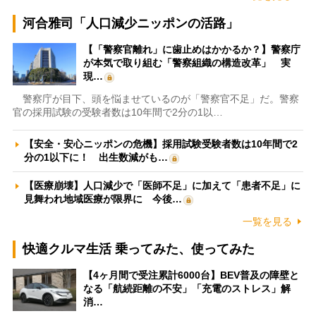
河合雅司「人口減少ニッポンの活路」
【「警察官離れ」に歯止めはかかるか？】警察庁
が本気で取り組む「警察組織の構造改革」 実
現…
警察庁が目下、頭を悩ませているのが「警察官不足」だ。警察
官の採用試験の受験者数は10年間で2分の1以…
【安全・安心ニッポンの危機】採用試験受験者数は10年間で2
分の1以下に！ 出生数減がも…
【医療崩壊】人口減少で「医師不足」に加えて「患者不足」に
見舞われ地域医療が限界に 今後…
一覧を見る
快適クルマ生活 乗ってみた、使ってみた
【4ヶ月間で受注累計6000台】BEV普及の障壁と
なる「航続距離の不安」「充電のストレス」解
消…