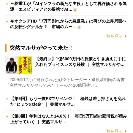
三菱重工が「AIインフラの新たな主役」として再評価される気
運 エヌビディアとの提携でAI…
キオクシアHD「7万円割れからの急反発」は再びの上昇局面へ
の反転シグナルか？ 市場のムー…
一覧を見る
突然マルサがやって来た！
【最終回】1億6000万円の負債と引き換えに手に
入れたプライスレスな経験 ｜ 突然マルサがや…
2009年12月に発行された元FXトレーダー・磯貝清明氏の著書
『突然マルサがやって来た！～FXで10億円稼い…
【第9回】もう一度FXでリベンジ！ 種銭は差し押さえを免れ
た”ヒミツのお金” ｜ 突然マルサ…
【第8回】年利はなんと14.6％！ 毎日5万円超の延滞税が積み
上がっていく ｜ 突然マルサ…
一覧を見る