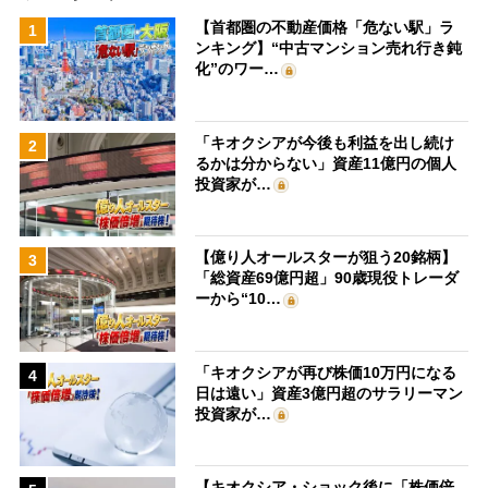
【首都圏の不動産価格「危ない駅」ラ
1
ンキング】“中古マンション売れ行き鈍
化”のワー…
「キオクシアが今後も利益を出し続け
2
るかは分からない」資産11億円の個人
投資家が…
【億り人オールスターが狙う20銘柄】
3
「総資産69億円超」90歳現役トレーダ
ーから“10…
「キオクシアが再び株価10万円になる
4
日は遠い」資産3億円超のサラリーマン
投資家が…
【キオクシア・ショック後に「株価倍