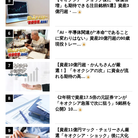
5
増」も期待できる注目銘柄5選】資産3
億円超・…
「AI・半導体関連が“本命”であること
6
に変わりはない」資産20億円超の90歳
現役トレー…
【資産10億円超・かんちさんが厳
7
選！】「キオクシアの次」に資金が流
れる期待の高…
《2年弱で資産17.5倍の元証券マンが
8
「キオクシア急落で次に狙う」5銘柄を
公開》10…
【資産11億円マック・チェリーさん厳
9
選「キオクシア・ショック」後に大化