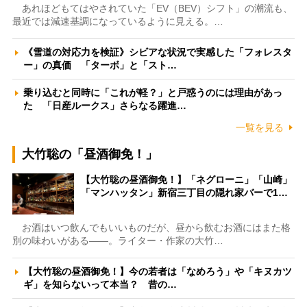
あれほどもてはやされていた「EV（BEV）シフト」の潮流も、
最近では減速基調になっているように見える。…
《雪道の対応力を検証》シビアな状況で実感した「フォレスタ
ー」の真価 「ターボ」と「スト…
乗り込むと同時に「これが軽？」と戸惑うのには理由があっ
た 「日産ルークス」さらなる躍進…
一覧を見る
大竹聡の「昼酒御免！」
【大竹聡の昼酒御免！】「ネグローニ」「山崎」
「マンハッタン」新宿三丁目の隠れ家バーで1…
お酒はいつ飲んでもいいものだが、昼から飲むお酒にはまた格
別の味わいがある――。ライター・作家の大竹…
【大竹聡の昼酒御免！】今の若者は「なめろう」や「キヌカツ
ギ」を知らないって本当？ 昔の…