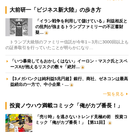
大前研一「ビジネス新大陸」の歩き方
「イラン戦争を利用して儲けている」利益相反と
の批判が強まるトランプファミリーの不正蓄財
疑…
トランプ大統領のファミリー信託が今年1～3月に3000回以上も
の証券取引を行っていたことが明らかになり…
「いつ暴発してもおかしくはない」イーロン・マスク氏とスペ
ースXが抱えるリスクの数々「絶対…
【3メガバンクは純利益5兆円超】銀行、商社、ゼネコンは最高
益続出の一方で、中小企業・…
一覧を見る
投資ノウハウ満載コミック「俺がカブ番長！」
「売り時」を逃さないトレンド見極め術 投資コ
ミック「俺がカブ番長！」【第11回】