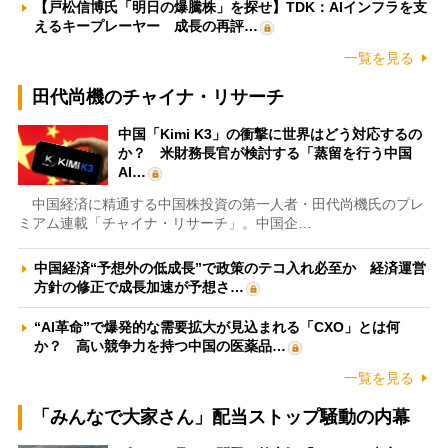
【戸松信博氏「明日の爆騰株」を探せ】TDK：AIインフラを支
えるキープレーヤー 成長の再評…
一覧を見る
田代尚機のチャイナ・リサーチ
中国「Kimi K3」の衝撃に世界はどう対応するの
か？ 米財務長官が検討する「蒸留を行う中国
AI…
中国経済に精通する中国株投資の第一人者・田代尚機氏のプレ
ミアム連載「チャイナ・リサーチ」。中国企…
中国経済“予想外の低成長”で政策のテコ入れ必至か 経済運営
方針の修正で成長加速が予想さ…
“AI革命”で爆発的な需要拡大が見込まれる「CXO」とは何
か？ 高い競争力を持つ中国の医薬品…
一覧を見る
「みんなで大家さん」配当ストップ騒動の内幕