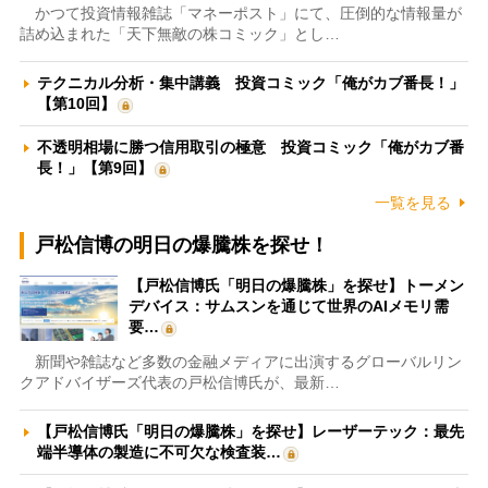
かつて投資情報雑誌「マネーポスト」にて、圧倒的な情報量が
詰め込まれた「天下無敵の株コミック」とし…
テクニカル分析・集中講義 投資コミック「俺がカブ番長！」
【第10回】
不透明相場に勝つ信用取引の極意 投資コミック「俺がカブ番
長！」【第9回】
一覧を見る
戸松信博の明日の爆騰株を探せ！
【戸松信博氏「明日の爆騰株」を探せ】トーメン
デバイス：サムスンを通じて世界のAIメモリ需
要…
新聞や雑誌など多数の金融メディアに出演するグローバルリン
クアドバイザーズ代表の戸松信博氏が、最新…
【戸松信博氏「明日の爆騰株」を探せ】レーザーテック：最先
端半導体の製造に不可欠な検査装…