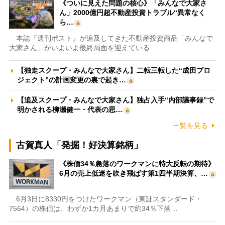
《ついに見えた問題の核心》「みんなで大家さ
ん」2000億円超不動産投資トラブル“異常なく
ら…
本誌『週刊ポスト』が追及してきた不動産投資商品「みんなで
大家さん」がいよいよ最終局面を迎えている…
【独走スクープ・みんなで大家さん】二転三転した“成田プロ
ジェクト”の計画変更の裏で起き…
【追及スクープ・みんなで大家さん】独占入手“内部議事録”で
明かされる柳瀬健一・代表の思…
一覧を見る
古賀真人「発掘！好決算銘柄」
《株価34％急落のワークマンに特大反転の期待》
6月の売上低迷を吹き飛ばす第1四半期決算、…
6月3日に8330円をつけたワークマン（東証スタンダード・
7564）の株価は、わずか1カ月あまりで約34％下落…