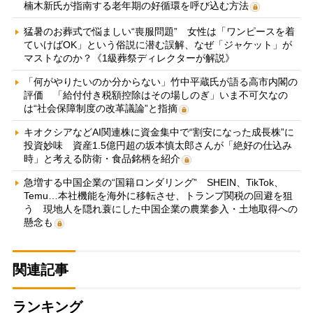
楠木新氏が指南する老年期の好循環を呼び込む方法
猛暑のお葬式で悩ましい“喪服問題” 女性は「ワンピースを着
ていけばOK」という俗説に潜む誤解、なぜ「ジャケット」が
マストなのか？《1級葬祭ディレクターが解説》
「何がやりたいのか分からない」竹中平蔵氏が語る高市内閣の
評価 「給付付き税額控除はその場しのぎ」いま不可欠なの
は“社会保障制度の改革議論”と指摘
キオクシアなどAI関連株に資金集中で“割安になった成長株”に
投資妙味 資産1.5億円超の坂本慎太郎さんが「絶好の仕込み
時」と考える防衛・食品銘柄を紹介
急増する中国企業の“国籍ロンダリング” SHEIN、TikTok、
Temu…本社機能を海外に移転させ、トランプ関税の回避を狙
う 現地人を隠れ蓑にした中国企業の農業参入・土地取得への
懸念も
関連記事
ランキング