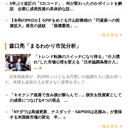
5年ぶり改訂の「CGコード」、何が変わったのかポイントを解
説 企業に成長投資の具体的な説…
【令和のPKOか】GPIFをめぐる片山財務相の「円資産への投
資拡大」発言の波紋 「国債重視」…
一覧を見る
森口亮「まるわかり市況分析」
「トレンド転換のスイッチになり得る」“介入慣
れ”した市場心理を変える「日米協調為替介入」
…
日米両政府が、約28年ぶりとなる円買いの協調介入に踏み切っ
た。米国も追加介入を辞さない姿勢を示して…
「キオクシア急落で含み損が膨らんで…」損失を投資家として
の成長につなげる4つの視点 …
「NYダウは高値更新、ナスダック・S&P500は足踏み」が意味
する米国株市場の変化 半…
一覧を見る