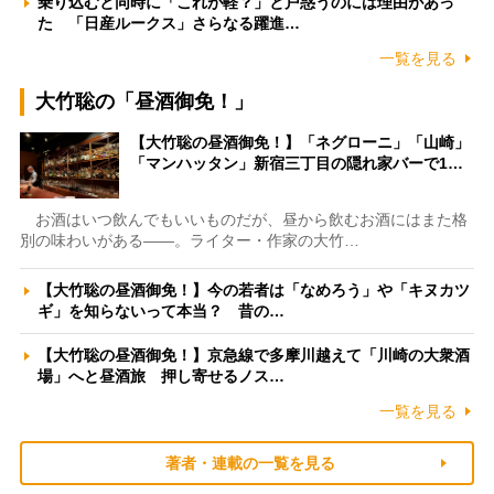
乗り込むと同時に「これが軽？」と戸惑うのには理由があっ
た 「日産ルークス」さらなる躍進…
一覧を見る
大竹聡の「昼酒御免！」
【大竹聡の昼酒御免！】「ネグローニ」「山崎」
「マンハッタン」新宿三丁目の隠れ家バーで1…
お酒はいつ飲んでもいいものだが、昼から飲むお酒にはまた格
別の味わいがある――。ライター・作家の大竹…
【大竹聡の昼酒御免！】今の若者は「なめろう」や「キヌカツ
ギ」を知らないって本当？ 昔の…
【大竹聡の昼酒御免！】京急線で多摩川越えて「川崎の大衆酒
場」へと昼酒旅 押し寄せるノス…
一覧を見る
著者・連載の一覧を見る