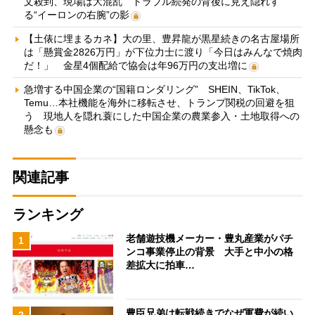
文殺到、現場は大混乱 トラブル続発の背後に見え隠れす
る“イーロンの右腕”の影
【土俵に埋まるカネ】大の里、豊昇龍が黒星続きの名古屋場所
は「懸賞金2826万円」が下位力士に渡り「今日はみんなで焼肉
だ！」 金星4個配給で協会は年96万円の支出増に
急増する中国企業の“国籍ロンダリング” SHEIN、TikTok、
Temu…本社機能を海外に移転させ、トランプ関税の回避を狙
う 現地人を隠れ蓑にした中国企業の農業参入・土地取得への
懸念も
関連記事
ランキング
老舗遊技機メーカー・豊丸産業がパチ
1
ンコ事業停止の背景 大手と中小の格
差拡大に拍車…
豊臣兄弟は転戦続きでなぜ軍費が続い