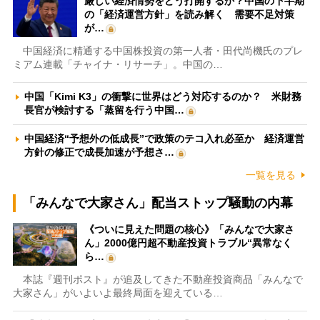
厳しい経済情勢をどう打開するか？中国の下半期
の「経済運営方針」を読み解く 需要不足対策
が…
中国経済に精通する中国株投資の第一人者・田代尚機氏のプレ
ミアム連載「チャイナ・リサーチ」。中国の…
中国「Kimi K3」の衝撃に世界はどう対応するのか？ 米財務
長官が検討する「蒸留を行う中国…
中国経済“予想外の低成長”で政策のテコ入れ必至か 経済運営
方針の修正で成長加速が予想さ…
一覧を見る
「みんなで大家さん」配当ストップ騒動の内幕
《ついに見えた問題の核心》「みんなで大家さ
ん」2000億円超不動産投資トラブル“異常なく
ら…
本誌『週刊ポスト』が追及してきた不動産投資商品「みんなで
大家さん」がいよいよ最終局面を迎えている…