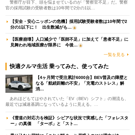
警察庁が目下、頭を悩ませているのが「警察官不足」だ。警察
官の採用試験の受験者数は10年間で2分の1以…
【安全・安心ニッポンの危機】採用試験受験者数は10年間で2
分の1以下に！ 出生数減がも…
【医療崩壊】人口減少で「医師不足」に加えて「患者不足」に
見舞われ地域医療が限界に 今後…
一覧を見る
快適クルマ生活 乗ってみた、使ってみた
【4ヶ月間で受注累計6000台】BEV普及の障壁と
なる「航続距離の不安」「充電のストレス」解
消…
あれほどもてはやされていた「EV（BEV）シフト」の潮流も、
最近では減速基調になっているように見える。…
《雪道の対応力を検証》シビアな状況で実感した「フォレスタ
ー」の真価 「ターボ」と「スト…