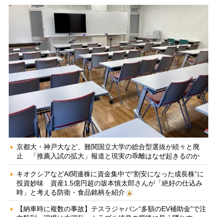
京都大・神戸大など、難関国立大学の総合型選抜が続々と廃
止 「推薦入試の拡大」報道と現実の乖離はなぜ起きるのか
キオクシアなどAI関連株に資金集中で“割安になった成長株”に
投資妙味 資産1.5億円超の坂本慎太郎さんが「絶好の仕込み
時」と考える防衛・食品銘柄を紹介
【納車時に複数の事故】テスラジャパン“多額のEV補助金”で注