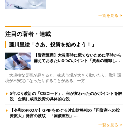
一覧を見る
注目の著者・連載
藤川里絵「さあ、投資を始めよう！」
【資産運用】大災害時に慌てないために平時から
備えておきたい3つのポイント「資産の棚卸し…
大規模な災害が起きると、株式市場が大きく動いたり、取引環
境が不安定になったりすることがある。一方…
5年ぶり改訂の「CGコード」、何が変わったのかポイントを解
説 企業に成長投資の具体的な説…
【令和のPKOか】GPIFをめぐる片山財務相の「円資産への投
資拡大」発言の波紋 「国債重視」…
一覧を見る