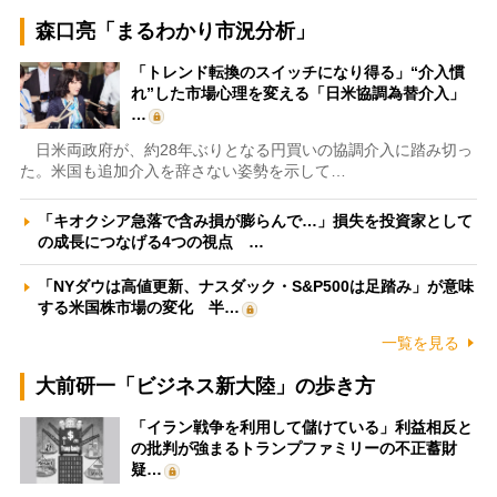
森口亮「まるわかり市況分析」
「トレンド転換のスイッチになり得る」“介入慣
れ”した市場心理を変える「日米協調為替介入」
…
日米両政府が、約28年ぶりとなる円買いの協調介入に踏み切っ
た。米国も追加介入を辞さない姿勢を示して…
「キオクシア急落で含み損が膨らんで…」損失を投資家として
の成長につなげる4つの視点 …
「NYダウは高値更新、ナスダック・S&P500は足踏み」が意味
する米国株市場の変化 半…
一覧を見る
大前研一「ビジネス新大陸」の歩き方
「イラン戦争を利用して儲けている」利益相反と
の批判が強まるトランプファミリーの不正蓄財
疑…