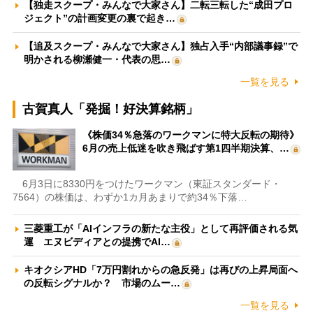
【独走スクープ・みんなで大家さん】二転三転した“成田プロ
ジェクト”の計画変更の裏で起き…
【追及スクープ・みんなで大家さん】独占入手“内部議事録”で
明かされる柳瀬健一・代表の思…
一覧を見る
古賀真人「発掘！好決算銘柄」
《株価34％急落のワークマンに特大反転の期待》
6月の売上低迷を吹き飛ばす第1四半期決算、…
6月3日に8330円をつけたワークマン（東証スタンダード・
7564）の株価は、わずか1カ月あまりで約34％下落…
三菱重工が「AIインフラの新たな主役」として再評価される気
運 エヌビディアとの提携でAI…
キオクシアHD「7万円割れからの急反発」は再びの上昇局面へ
の反転シグナルか？ 市場のムー…
一覧を見る