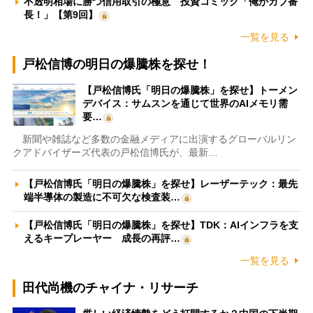
不透明相場に勝つ信用取引の極意 投資コミック「俺がカブ番
長！」【第9回】
一覧を見る
戸松信博の明日の爆騰株を探せ！
【戸松信博氏「明日の爆騰株」を探せ】トーメン
デバイス：サムスンを通じて世界のAIメモリ需
要…
新聞や雑誌など多数の金融メディアに出演するグローバルリン
クアドバイザーズ代表の戸松信博氏が、最新…
【戸松信博氏「明日の爆騰株」を探せ】レーザーテック：最先
端半導体の製造に不可欠な検査装…
【戸松信博氏「明日の爆騰株」を探せ】TDK：AIインフラを支
えるキープレーヤー 成長の再評…
一覧を見る
田代尚機のチャイナ・リサーチ