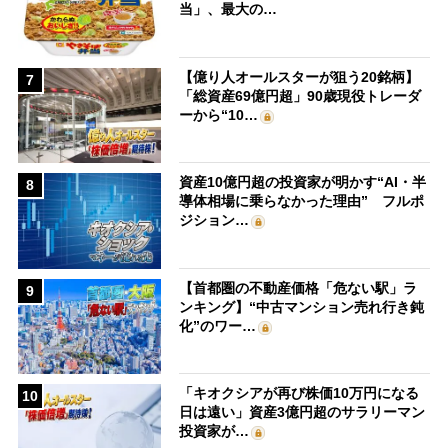
当」、最大の…
【億り人オールスターが狙う20銘柄】
7
「総資産69億円超」90歳現役トレーダ
ーから“10…
資産10億円超の投資家が明かす“AI・半
8
導体相場に乗らなかった理由” フルポ
ジション…
【首都圏の不動産価格「危ない駅」ラ
9
ンキング】“中古マンション売れ行き鈍
化”のワー…
「キオクシアが再び株価10万円になる
10
日は遠い」資産3億円超のサラリーマン
投資家が…