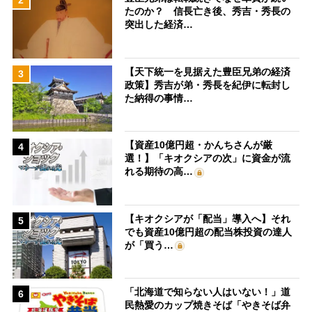
2
たのか？ 信長亡き後、秀吉・秀長の
突出した経済…
【天下統一を見据えた豊臣兄弟の経済
3
政策】秀吉が弟・秀長を紀伊に転封し
た納得の事情…
【資産10億円超・かんちさんが厳
4
選！】「キオクシアの次」に資金が流
れる期待の高…
【キオクシアが「配当」導入へ】それ
5
でも資産10億円超の配当株投資の達人
が「買う…
「北海道で知らない人はいない！」道
6
民熱愛のカップ焼きそば「やきそば弁