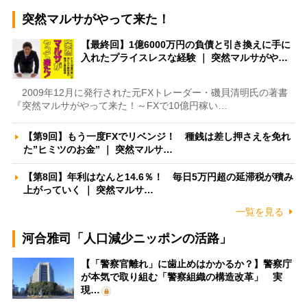
突然マルサがやって来た！
【最終回】1億6000万円の負債と引き換えに手に
入れたプライスレスな経験 ｜ 突然マルサがや…
2009年12月に発行された元FXトレーダー・磯貝清明氏の著書
『突然マルサがやって来た！～FXで10億円稼い…
【第9回】もう一度FXでリベンジ！ 種銭は差し押さえを免れ
た”ヒミツのお金” ｜ 突然マルサ…
【第8回】年利はなんと14.6％！ 毎日5万円超の延滞税が積み
上がっていく ｜ 突然マルサ…
一覧を見る
河合雅司「人口減少ニッポンの活路」
【「警察官離れ」に歯止めはかかるか？】警察庁
が本気で取り組む「警察組織の構造改革」 実
現…