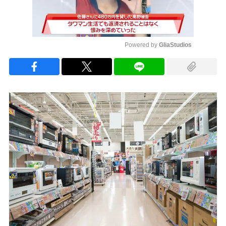
Powered by 
GliaStudios
Mute