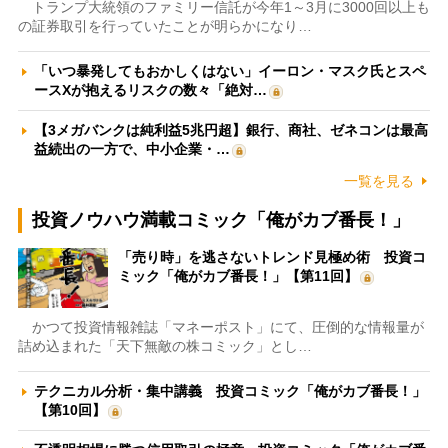
トランプ大統領のファミリー信託が今年1～3月に3000回以上も
の証券取引を行っていたことが明らかになり…
「いつ暴発してもおかしくはない」イーロン・マスク氏とスペ
ースXが抱えるリスクの数々「絶対…
【3メガバンクは純利益5兆円超】銀行、商社、ゼネコンは最高
益続出の一方で、中小企業・…
一覧を見る
投資ノウハウ満載コミック「俺がカブ番長！」
「売り時」を逃さないトレンド見極め術 投資コ
ミック「俺がカブ番長！」【第11回】
かつて投資情報雑誌「マネーポスト」にて、圧倒的な情報量が
詰め込まれた「天下無敵の株コミック」とし…
テクニカル分析・集中講義 投資コミック「俺がカブ番長！」
【第10回】