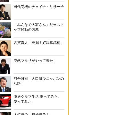
田代尚機のチャイナ・リサーチ
「みんなで大家さん」配当スト
ップ騒動の内幕
古賀真人「発掘！好決算銘柄」
突然マルサがやって来た！
河合雅司「人口減少ニッポンの
活路」
見で、「人権擁護や社会正義の実現にしっかり取り組んでいきたい」と
同通信社）
快適クルマ生活 乗ってみた、
使ってみた
大竹聡の「昼酒御免！」