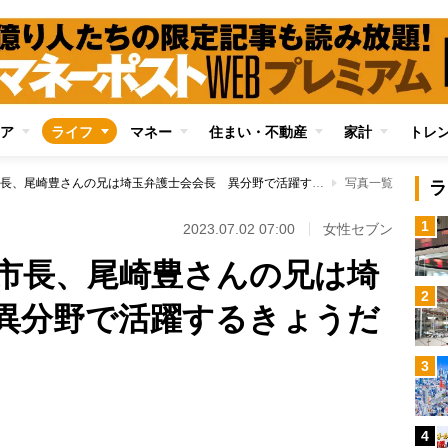
ア
ライフ
マネー
住まい・不動産
家計
トレ
大泉洋の兄は函館市長、尾崎豊さんの兄は埼玉弁護士会会長 異分野で活躍するきょうだい
写真一覧
ラ
1
2023.07.02 07:00
女性セブン
市長、尾崎豊さんの兄は埼
2
異分野で活躍するきょうだ
3
4
Loaded
: