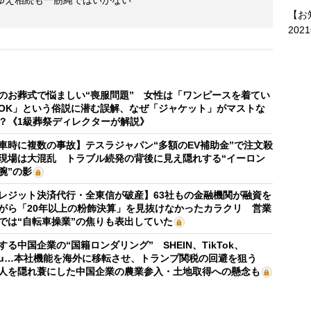
ゆえ相続も一筋縄ではいかない
【お
202
のお葬式で悩ましい“喪服問題” 女性は「ワンピースを着てい
OK」という俗説に潜む誤解、なぜ「ジャケット」がマストな
？《1級葬祭ディレクターが解説》
車時に複数の事故】テスラジャパン“多額のEV補助金”で注文殺
現場は大混乱 トラブル続発の背後に見え隠れする“イーロン
腕”の影
レジット決済代行・全東信が破産】63社もの金融機関が融資を
がら「20年以上の粉飾決算」を見抜けなかったカラクリ 営業
では“自転車操業”の焦りも表出していた
する中国企業の“国籍ロンダリング” SHEIN、TikTok、
mu…本社機能を海外に移転させ、トランプ関税の回避を狙う
人を隠れ蓑にした中国企業の農業参入・土地取得への懸念も