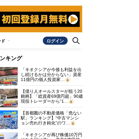
ンド
ログイン
ンキング
「キオクシアが今後も利益を出
し続けるかは分からない」資産
11億円の個人投資家…
【億り人オールスターが狙う20
銘柄】「総資産69億円超」90歳
現役トレーダーから“1…
【首都圏の不動産価格「危ない
駅」ランキング】“中古マンシ
ョン売れ行き鈍化”のワ…
「キオクシアが再び株価10万円