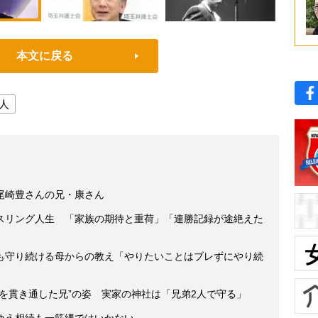
本文に戻る
人
尾崎豊さんの兄・康さん
スリング人生 「家族の期待と重荷」「連勝記録が途絶えた
も守り続ける母からの教え「やりたいことはブレずにやり続
を貫き通した兄”の姿 実家の神社は「兄弟2人で守る」