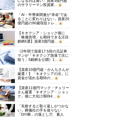
になる日は遠い」資産3億円超
のサラリーマン投資家…
「AI・半導体関連が“本命”であ
ることに変わりはない」資産20
億円超の90歳現役トレ…
【キオクシア・ショック後に
「株価倍増」も期待できる注目
銘柄5選】資産3億円超…
《2年弱で資産17.5倍の元証券
マンが「キオクシア急落で次に
狙う」5銘柄を公開》1…
【資産10億円超・かんちさんが
厳選！】「キオクシアの次」に
資金が流れる期待の…
【資産11億円マック・チェリー
さん厳選「キオクシア・ショッ
ク」後に大化け期待4…
「失敗すると取り返しがつかな
い」葬儀社の手を借りない
「DIY葬」の落とし穴 素人