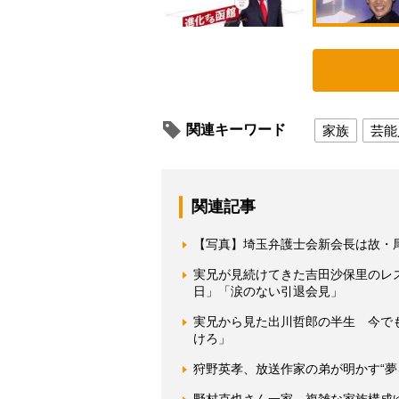
関連キーワード
家族
芸能
関連記事
【写真】埼玉弁護士会新会長は故・
実兄が見続けてきた吉田沙保里のレ
日」「涙のない引退会見」
実兄から見た出川哲郎の半生 今で
けろ」
狩野英孝、放送作家の弟が明かす“夢