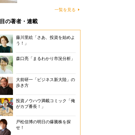
に…
一覧を見る
目の著者・連載
藤川里絵「さあ、投資を始めよ
う！」
森口亮「まるわかり市況分析」
大前研一「ビジネス新大陸」の
歩き方
投資ノウハウ満載コミック「俺
がカブ番長！」
戸松信博の明日の爆騰株を探
せ！