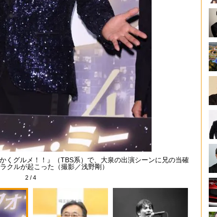
っかくグルメ！！』（TBS系）で、大泉の出演シーンに兄の当確
記者会
ラクルが起こった（撮影／浅野剛）
2
/
4