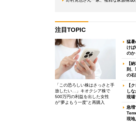
野村克也さん一家、複雑な家族構成
注目TOPIC
猛暑
けば
のか
【納
到、
の右
「この恐ろしい株はさっさと手
【ク
放したい…」キオクシア株で
しな
500万円の利益を出した女性
現場
が“夢よもう一度”と再購入
急増
Te
現地